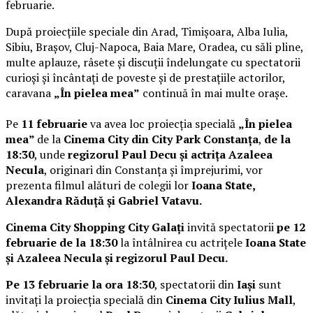
februarie.
După proiecțiile speciale din Arad, Timișoara, Alba Iulia,
Sibiu, Brașov, Cluj-Napoca, Baia Mare, Oradea, cu săli pline,
multe aplauze, râsete și discuții îndelungate cu spectatorii
curioși și încântați de poveste și de prestațiile actorilor,
caravana
„În pielea mea”
continuă în mai multe orașe.
Pe
11 februarie
va avea loc proiecția specială
„În pielea
mea”
de la
Cinema City din City Park Constanța
,
de la
18:30
, unde
regizorul Paul Decu și actrița Azaleea
Necula
, originari din Constanța și împrejurimi, vor
prezenta filmul alături de colegii lor
Ioana State,
Alexandra Răduță și Gabriel Vatavu.
Cinema City Shopping City Galați
invită spectatorii
pe 12
februarie de la 18:30
la întâlnirea cu actrițele
Ioana State
și Azaleea Necula și regizorul Paul Decu.
Pe 13 februarie la ora 18:30
, spectatorii din
Iași
sunt
invitați la proiecția specială din
Cinema City Iulius Mall
,