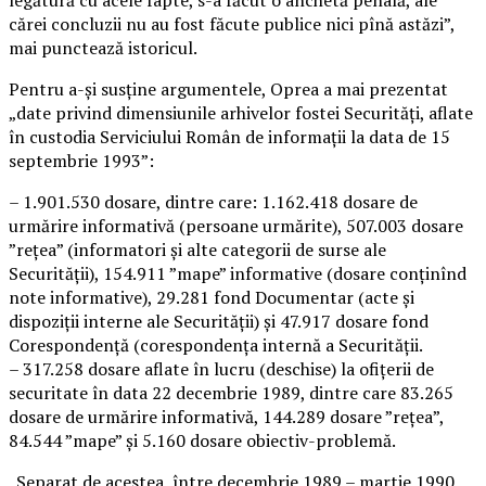
cărei concluzii nu au fost făcute publice nici pînă astăzi”,
mai punctează istoricul.
Pentru a-şi susţine argumentele, Oprea a mai prezentat
„date privind dimensiunile arhivelor fostei Securităţi, aflate
în custodia Serviciului Român de informaţii la data de 15
septembrie 1993”:
– 1.901.530 dosare, dintre care: 1.162.418 dosare de
urmărire informativă (persoane urmărite), 507.003 dosare
”reţea” (informatori şi alte categorii de surse ale
Securităţii), 154.911 ”mape” informative (dosare conţinînd
note informative), 29.281 fond Documentar (acte şi
dispoziţii interne ale Securităţii) şi 47.917 dosare fond
Corespondenţă (corespondenţa internă a Securităţii.
– 317.258 dosare aflate în lucru (deschise) la ofiţerii de
securitate în data 22 decembrie 1989, dintre care 83.265
dosare de urmărire informativă, 144.289 dosare ”reţea”,
84.544 ”mape” şi 5.160 dosare obiectiv-problemă.
„Separat de acestea, între decembrie 1989 – martie 1990,