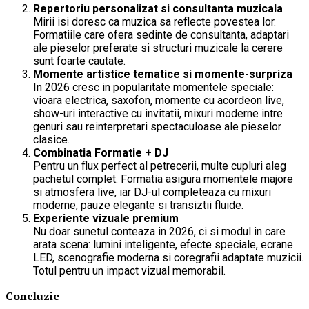
Repertoriu personalizat si consultanta muzicala
Mirii isi doresc ca muzica sa reflecte povestea lor.
Formatiile care ofera sedinte de consultanta, adaptari
ale pieselor preferate si structuri muzicale la cerere
sunt foarte cautate.
Momente artistice tematice si momente-surpriza
In 2026 cresc in popularitate momentele speciale:
vioara electrica, saxofon, momente cu acordeon live,
show-uri interactive cu invitatii, mixuri moderne intre
genuri sau reinterpretari spectaculoase ale pieselor
clasice.
Combinatia Formatie + DJ
Pentru un flux perfect al petrecerii, multe cupluri aleg
pachetul complet. Formatia asigura momentele majore
si atmosfera live, iar DJ-ul completeaza cu mixuri
moderne, pauze elegante si transiztii fluide.
Experiente vizuale premium
Nu doar sunetul conteaza in 2026, ci si modul in care
arata scena: lumini inteligente, efecte speciale, ecrane
LED, scenografie moderna si coregrafii adaptate muzicii.
Totul pentru un impact vizual memorabil.
Concluzie