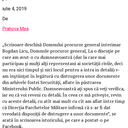
iulie 4, 2019
De
Prahova Mea
„Scrisoare deschisă Domnului procuror general interimar
Bogdan Licu, Domnule procuror general, La o discuţie pe
care am avut-o cu dumneavoastră (dar la care mai
participau şi mulţi alţi reprezentani ai societăţii civile, deci
nu era nici timpul şi nici locul pentru a intra in detalii) v-
am înştiinţat în legătură cu distrugerea unor documente
din arhivele fostei Securităţi, aflate în păstrarea
Ministerului Public. Dumneavoastră aţi spus că veţi verifica,
iar eu că voi reveni cu detalii. În ceea ce mă priveşte, revin
cu aceste detalii, cu atît mai mult cu cît am aflat între timp
că Direcţia Parchetelor Militare infirmă că s-ar fi dat
vreodată dispoziţii de distrugere a unor documente”, se
arată în scrisoarea istoricului, pe care a postat-o pe
Facebook.