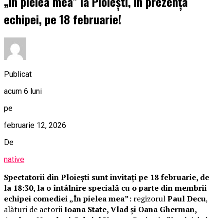
„În pielea mea” la Ploiești, în prezența
echipei, pe 18 februarie!
Publicat
acum 6 luni
pe
februarie 12, 2026
De
native
Spectatorii din Ploiești sunt invitați pe 18 februarie, de
la 18:30, la o întâlnire specială cu o parte din membrii
echipei comediei „În pielea mea”:
regizorul
Paul Decu
,
alături de actorii
Ioana State, Vlad și Oana Gherman,