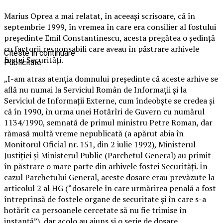
Marius Oprea a mai relatat, în aceeaşi scrisoare, că în
septembrie 1999, în vremea în care era consilier al fostului
preşedinte Emil Constantinescu, acesta pregătea o şedinţă
cu factorii responsabili care aveau în păstrare arhivele
Citeste in continuare
fostei Securităţi.
Publicitate
„I-am atras atenţia domnului preşedinte că aceste arhive se
află nu numai la Serviciul Român de Informaţii şi la
Serviciul de Informaţii Externe, cum îndeobşte se credea şi
că în 1990, în urma unei Hotărîri de Guvern cu numărul
1134/1990, semnată de primul ministru Petre Roman, dar
rămasă multă vreme nepublicată (a apărut abia în
Monitorul Oficial nr. 151, din 2 iulie 1992), Ministerul
Justiţiei şi Ministerul Public (Parchetul General) au primit
în păstrare o mare parte din arhivele fostei Securităţi. În
cazul Parchetului General, aceste dosare erau prevăzute la
articolul 2 al HG (“dosarele în care urmărirea penală a fost
întreprinsă de fostele organe de securitate şi în care s-a
hotărît ca persoanele cercetate să nu fie trimise în
instanţă”), dar acolo au ajuns şi o serie de dosare