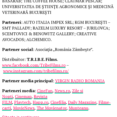
BASARAB; THE COFFEE HOUSE; CLAUMAR PESCAR;
UNIVERSITATEA DE ȘTIINȚE AGRONOMICE ȘI MEDICINĂ
VETERINARĂ BUCUREȘTI
Parteneri
: AUTO ITALIA IMPEX SRL; KGM BUCUREȘTI –
SMT PALLADY; RAZELM LUXURY RESORT – JURILOVCA;
SCEMTOVICI & BENOWITZ GALLERY; CREATIVE
AVOCADOS; ALCHEMICO.
Partener social
: Asociația „România Zâmbește”.
Distribuitor:
T.R.I.B.E. Films
.
www.facebook.com/TribeFilms.ro
–
www.instagram.com/tribefilms.ro/
Partener media principal
:
VIRGIN RADIO ROMANIA
Parteneri media
:
CineFan
,
News.ro
,
Zile și
Nopți
,
Cinemap
,
Revista
FILM
,
Playtech
,
Happ.ro
,
Cinefilia
,
Daily Magazine
,
Filme-
carti
,
MovieNews
,
The Movienator
,
Munteanu
.