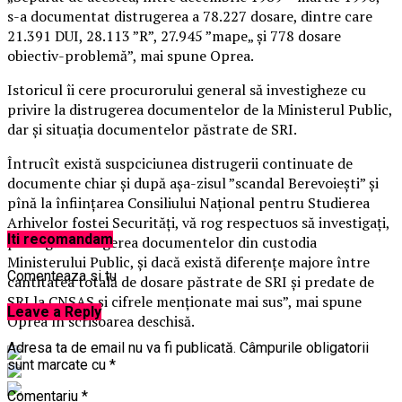
s-a documentat distrugerea a 78.227 dosare, dintre care
21.391 DUI, 28.113 ”R”, 27.945 ”mape„ şi 778 dosare
obiectiv-problemă”, mai spune Oprea.
Istoricul îi cere procurorului general să investigheze cu
privire la distrugerea documentelor de la Ministerul Public,
dar şi situaţia documentelor păstrate de SRI.
Întrucît există suspciciunea distrugerii continuate de
documente chiar şi după aşa-zisul ”scandal Berevoieşti” şi
pînă la înfiinţarea Consiliului Naţional pentru Studierea
Arhivelor fostei Securităţi, vă rog respectuos să investigaţi,
Iti recomandam
pe lîngă distrugerea documentelor din custodia
Ministerului Public, şi dacă există diferenţe majore între
Comenteaza si tu
cantitatea totală de dosare păstrate de SRI şi predate de
SRI la CNSAS şi cifrele menţionate mai sus”, mai spune
Leave a Reply
Oprea în scrisoarea deschisă.
Adresa ta de email nu va fi publicată.
Câmpurile obligatorii
sunt marcate cu
*
Comentariu
*