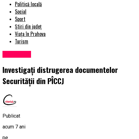
Politică locală
Social
Sport
Știri din județ
Viața în Prahova
Turism
Eveniment
Investigaţi distrugerea documentelor
Securităţii din PÎCCJ
Publicat
acum 7 ani
pe