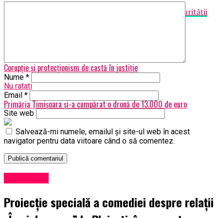
Articolul
Investigaţi distrugerea documentelor Securităţii
din PÎCCJ
apare prima dată în
Ziarul Nationalul
.
Articole pe aceiasi tema:
Urmatorul
Corupție și protecționism de castă în justiție
Nume
*
Nu ratati
Email
*
Primăria Timişoara şi-a cumpărat o dronă de 13.000 de euro
Site web
Salvează-mi numele, emailul și site-ul web în acest
navigator pentru data viitoare când o să comentez.
Eveniment
Proiecție specială a comediei despre relații