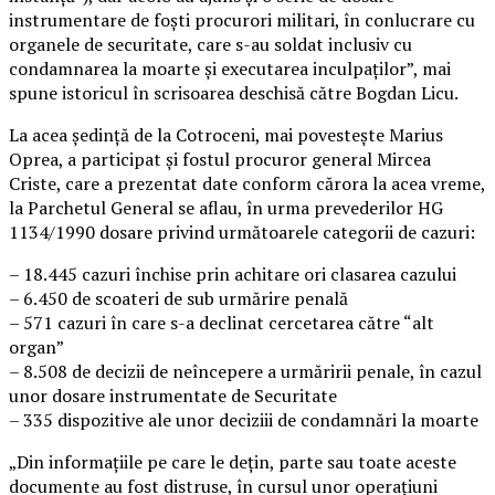
instrumentare de foşti procurori militari, în conlucrare cu
organele de securitate, care s-au soldat inclusiv cu
condamnarea la moarte şi executarea inculpaţilor”, mai
spune istoricul în scrisoarea deschisă către Bogdan Licu.
La acea şedinţă de la Cotroceni, mai povesteşte Marius
Oprea, a participat şi fostul procuror general Mircea
Criste, care a prezentat date conform cărora la acea vreme,
la Parchetul General se aflau, în urma prevederilor HG
1134/1990 dosare privind următoarele categorii de cazuri:
– 18.445 cazuri închise prin achitare ori clasarea cazului
– 6.450 de scoateri de sub urmărire penală
– 571 cazuri în care s-a declinat cercetarea către “alt
organ”
– 8.508 de decizii de neîncepere a urmăririi penale, în cazul
unor dosare instrumentate de Securitate
– 335 dispozitive ale unor deciziii de condamnări la moarte
„Din informaţiile pe care le deţin, parte sau toate aceste
documente au fost distruse, în cursul unor operaţiuni