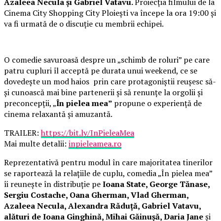
Azaleea Necula și Gabriel Vatavu.
Proiecția filmului de la
Cinema City Shopping City Ploiești va începe la ora 19:00 și
va fi urmată de o discuție cu membrii echipei.
O comedie savuroasă despre un „schimb de roluri” pe care
patru cupluri îl acceptă pe durata unui weekend, ce se
dovedește un mod haios prin care protagoniștii reușesc să-
și cunoască mai bine partenerii și să renunțe la orgolii și
preconcepții, „
În pielea mea”
propune o experiență de
cinema relaxantă și amuzantă.
TRAILER:
https://bit.ly/InPieleaMea
Mai multe detalii:
inpieleamea.ro
Reprezentativă pentru modul în care majoritatea tinerilor
se raportează la relațiile de cuplu, comedia „În pielea mea”
îi reunește în distribuție pe
Ioana State, George Tănase,
Sergiu Costache, Oana Gherman, Vlad Gherman,
Azaleea Necula, Alexandra Răduță, Gabriel Vatavu,
alături de Ioana Ginghină, Mihai Găinușă, Daria Jane
și