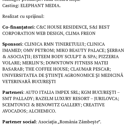
Casting: ELEPHANT MEDIA.
Realizat cu sprijinul:
Co-finanțatori:
C&C HOUSE RESIDENCE, S&I BEST
CORPORATION WEB DESIGN, CLIMA FREON
Sponsori
: CLINICA RMN TINERETULUI; CLINICA
IMAMED; OMV PETROM; MIKO BEAUTY PALACE; ȘERBAN
& ASOCIAȚII; ESTEEM BODY SCULPT & SPA; PIZZERIA
VOLARE; MERLIN’S; DOWNTOWN FITNESS MATEI
BASARAB; THE COFFEE HOUSE; CLAUMAR PESCAR;
UNIVERSITATEA DE ȘTIINȚE AGRONOMICE ȘI MEDICINĂ
VETERINARĂ BUCUREȘTI
Parteneri
: AUTO ITALIA IMPEX SRL; KGM BUCUREȘTI –
SMT PALLADY; RAZELM LUXURY RESORT – JURILOVCA;
SCEMTOVICI & BENOWITZ GALLERY; CREATIVE
AVOCADOS; ALCHEMICO.
Partener social
: Asociația „România Zâmbește”.