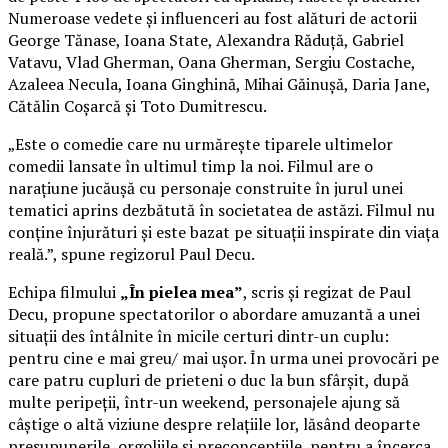
Numeroase vedete și influenceri au fost alături de actorii
George Tănase, Ioana State, Alexandra Răduță, Gabriel
Vatavu, Vlad Gherman, Oana Gherman, Sergiu Costache,
Azaleea Necula, Ioana Ginghină, Mihai Găinușă, Daria Jane,
Cătălin Coșarcă și Toto Dumitrescu.
„Este o comedie care nu urmărește tiparele ultimelor
comedii lansate în ultimul timp la noi. Filmul are o
narațiune jucăușă cu personaje construite în jurul unei
tematici aprins dezbătută în societatea de astăzi. Filmul nu
conține înjurături și este bazat pe situații inspirate din viața
reală.”, spune regizorul Paul Decu.
Echipa filmului
„În pielea mea”
, scris și regizat de Paul
Decu, propune spectatorilor o abordare amuzantă a unei
situații des întâlnite în micile certuri dintr-un cuplu:
pentru cine e mai greu/ mai ușor. În urma unei provocări pe
care patru cupluri de prieteni o duc la bun sfârșit, după
multe peripeții, într-un weekend, personajele ajung să
câștige o altă viziune despre relațiile lor, lăsând deoparte
presupunerile, orgoliile și preconcepțiile, pentru a încerca