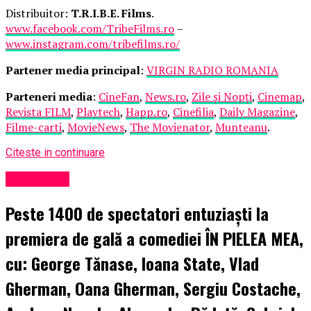
Distribuitor:
T.R.I.B.E. Films
.
www.facebook.com/TribeFilms.ro
–
www.instagram.com/tribefilms.ro/
Partener media principal
:
VIRGIN RADIO ROMANIA
Parteneri media
:
CineFan
,
News.ro
,
Zile și Nopți
,
Cinemap
,
Revista FILM
,
Playtech
,
Happ.ro
,
Cinefilia
,
Daily Magazine
,
Filme-carti
,
MovieNews
,
The Movienator
,
Munteanu
.
Citeste in continuare
Eveniment
Peste 1400 de spectatori entuziaști la
premiera de gală a comediei ÎN PIELEA MEA,
cu: George Tănase, Ioana State, Vlad
Gherman, Oana Gherman, Sergiu Costache,