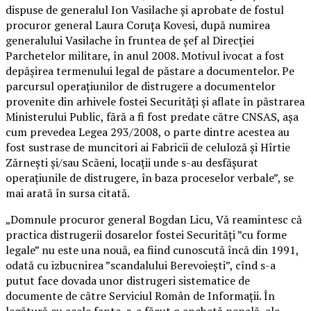
dispuse de generalul Ion Vasilache şi aprobate de fostul
procuror general Laura Coruţa Kovesi, după numirea
generalului Vasilache în fruntea de şef al Direcţiei
Parchetelor militare, în anul 2008. Motivul ivocat a fost
depăşirea termenului legal de păstare a documentelor. Pe
parcursul operaţiunilor de distrugere a documentelor
provenite din arhivele fostei Securităţi şi aflate în păstrarea
Ministerului Public, fără a fi fost predate către CNSAS, aşa
cum prevedea Legea 293/2008, o parte dintre acestea au
fost sustrase de muncitori ai Fabricii de celuloză şi Hîrtie
Zărneşti şi/sau Scăeni, locaţii unde s-au desfăşurat
operaţiunile de distrugere, în baza proceselor verbale”, se
mai arată în sursa citată.
„Domnule procuror general Bogdan Licu, Vă reamintesc că
practica distrugerii dosarelor fostei Securităţi ”cu forme
legale” nu este una nouă, ea fiind cunoscută încă din 1991,
odată cu izbucnirea ”scandalului Berevoieşti”, cînd s-a
putut face dovada unor distrugeri sistematice de
documente de către Serviciul Român de Informaţii. În
legătură cu acele fapte, s-a făcut o anchetă penală, ale