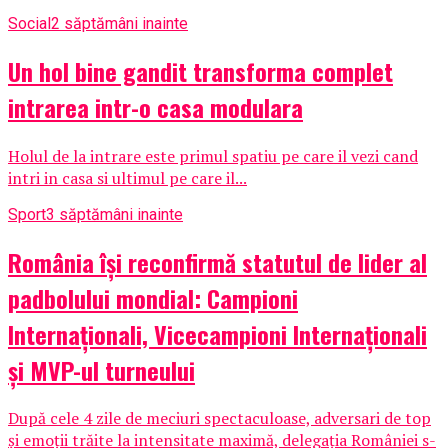
Social
2 săptămâni inainte
Un hol bine gandit transforma complet
intrarea intr-o casa modulara
Holul de la intrare este primul spatiu pe care il vezi cand
intri in casa si ultimul pe care il...
Sport
3 săptămâni inainte
România își reconfirmă statutul de lider al
padbolului mondial: Campioni
Internaționali, Vicecampioni Internaționali
și MVP-ul turneului
După cele 4 zile de meciuri spectaculoase, adversari de top
și emoții trăite la intensitate maximă, delegația României s-