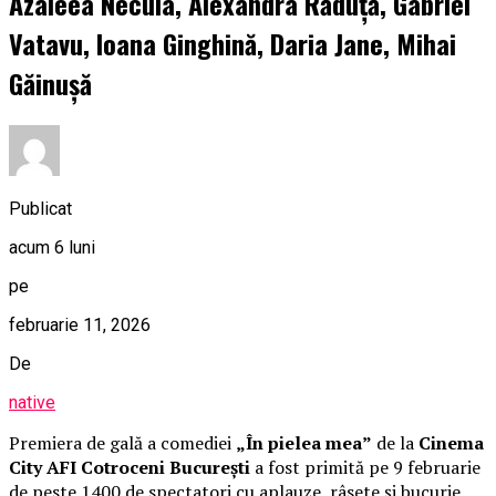
Azaleea Necula, Alexandra Răduță, Gabriel
Vatavu, Ioana Ginghină, Daria Jane, Mihai
Găinușă
Publicat
acum 6 luni
pe
februarie 11, 2026
De
native
Premiera de gală a comediei
„În pielea mea”
de la
Cinema
City AFI Cotroceni București
a fost primită pe 9 februarie
de peste 1400 de spectatori cu aplauze, râsete și bucurie.