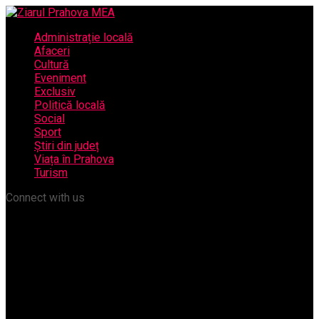
Administrație locală
Afaceri
Cultură
Eveniment
Exclusiv
Politică locală
Social
Sport
Știri din județ
Viața în Prahova
Turism
Connect with us