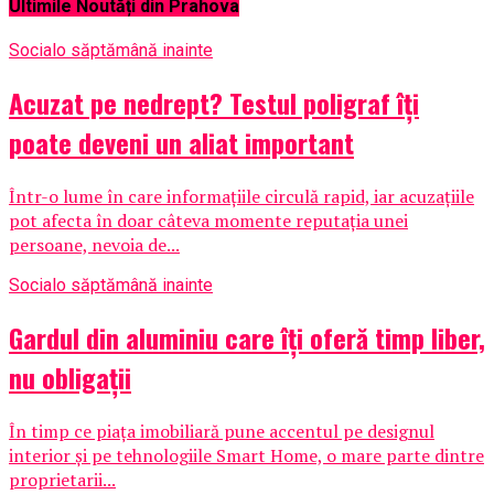
Ultimile Noutăți din Prahova
Social
o săptămână inainte
Acuzat pe nedrept? Testul poligraf îţi
poate deveni un aliat important
Într-o lume în care informațiile circulă rapid, iar acuzațiile
pot afecta în doar câteva momente reputația unei
persoane, nevoia de...
Social
o săptămână inainte
Gardul din aluminiu care îți oferă timp liber,
nu obligații
În timp ce piața imobiliară pune accentul pe designul
interior și pe tehnologiile Smart Home, o mare parte dintre
proprietarii...