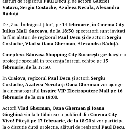
alături de regizorul
Paul Decu
și de actorii
Gabriel
Vatavu, Sergiu Costache, Azaleea Necula, Alexandra
Răduță.
De „Ziua Îndrăgostiților”, pe
14 februarie, în Cinema City
Iulius Mall Suceava, de la 18:30
, spectatorii sunt invitați
la film alături de regizorul
Paul Decu
și de actorii
Sergiu
Costache, Vlad si Oana Gherman, Alexandra Răduță.
Cineplexx Băneasa Shopping City București
găzduiește o
proiecție specială în prezența întregii echipe pe
15
februarie, de la 17:30.
În
Craiova
, regizorul
Paul Decu
și actorii
Sergiu
Costache, Azaleea Necula și Oana Gherman
vor ajunge
la cinematograful
Inspire VIP Electroputere Mall pe 16
februarie de la ora 18:00
.
Actorii
Vlad Gherman, Oana Gherman și Ioana
Ginghină
vin la întâlnirea cu publicul din
Cinema City
Vivo! Pitești pe 17 februarie, de la 18:30
și vor participa
la o discuție după proiecție, alături de regizorul
Paul Decu.