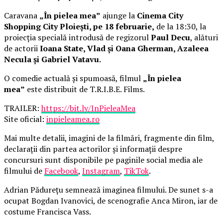
Caravana
„În pielea mea”
ajunge la
Cinema City
Shopping City Ploiești, pe 18 februarie,
de la 18:30, la
proiecția specială introdusă de regizorul
Paul Decu
, alături
de actorii
Ioana State, Vlad și Oana Gherman, Azaleea
Necula și Gabriel Vatavu.
O comedie actuală și spumoasă, filmul
„În pielea
mea”
este distribuit de T.R.I.B.E. Films.
TRAILER:
https://bit.ly/InPieleaMea
Site oficial:
inpieleamea.ro
Mai multe detalii, imagini de la filmări, fragmente din film,
declarații din partea actorilor și informații despre
concursuri sunt disponibile pe paginile social media ale
filmului de
Facebook
,
Instagram
,
TikTok
.
Adrian Pădurețu semnează imaginea filmului. De sunet s-a
ocupat Bogdan Ivanovici, de scenografie Anca Miron, iar de
costume Francisca Vass.