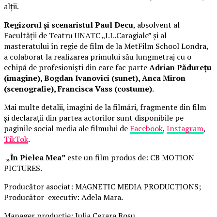
alții.
Regizorul și scenaristul Paul Decu
, absolvent al
Facultății de Teatru UNATC „I.L.Caragiale” și al
masteratului în regie de film de la MetFilm School Londra,
a colaborat la realizarea primului său lungmetraj cu o
echipă de profesioniști din care fac parte
Adrian Pădurețu
(imagine), Bogdan Ivanovici (sunet), Anca Miron
(scenografie), Francisca Vass (costume)
.
Mai multe detalii, imagini de la filmări, fragmente din film
și declarații din partea actorilor sunt disponibile pe
paginile social media ale filmului de
Facebook
,
Instagram
,
TikTok
.
„În Pielea Mea”
este un film produs de: CB MOTION
PICTURES.
Producător asociat: MAGNETIC MEDIA PRODUCTIONS;
Producător executiv: Adela Mara.
Manager producție: Iulia Cezara Roșu.