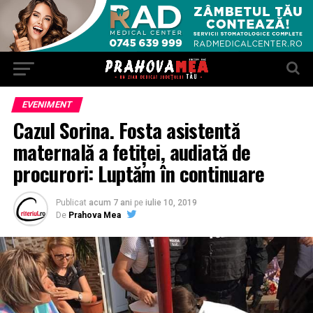
EVENIMENT
Cazul Sorina. Fosta asistentă
maternală a fetiţei, audiată de
procurori: Luptăm în continuare
Publicat
acum 7 ani
pe
iulie 10, 2019
De
Prahova Mea