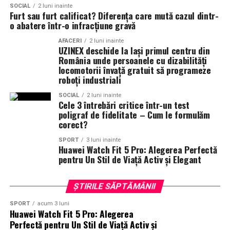
SOCIAL
2 luni inainte
Furt sau furt calificat? Diferența care mută cazul dintr-
Partener media principal
:
VIRGIN RADIO ROMANIA
o abatere într-o infracțiune gravă
Parteneri media
:
CineFan
,
News.ro
,
Zile și
AFACERI
2 luni inainte
UZINEX deschide la Iași primul centru din
Nopți
,
Cinemap
,
Revista
România unde persoanele cu dizabilități
FILM
,
Playtech
,
Happ.ro
,
Cinefilia
,
Daily
locomotorii învață gratuit să programeze
roboți industriali
Magazine
,
Filme-carti
,
MovieNews
,
The
Movienator
,
Munteanu
.
SOCIAL
2 luni inainte
Cele 3 întrebări critice într-un test
poligraf de fidelitate – Cum le formulăm
corect?
SPORT
3 luni inainte
Huawei Watch Fit 5 Pro: Alegerea Perfectă
pentru Un Stil de Viață Activ și Elegant
ȘTIRILE SĂPTĂMÂNII
SPORT
acum 3 luni
Huawei Watch Fit 5 Pro: Alegerea
Perfectă pentru Un Stil de Viață Activ și