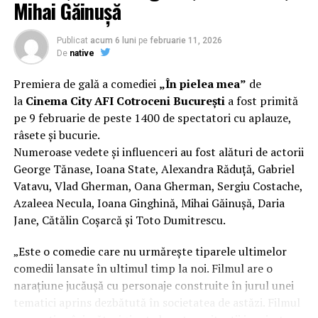
Mihai Găinușă
masteratului în regie de film de la MetFilm School
Londra, a colaborat la realizarea primului său
lungmetraj cu o echipă de profesioniști din care fac
Publicat
acum 6 luni
pe
februarie 11, 2026
parte
Adrian Pădurețu (imagine), Bogdan Ivanovici
De
native
(sunet), Anca Miron (scenografie), Francisca Vass
Premiera de gală a comediei
„În pielea mea”
de
(costume)
.
la
Cinema City AFI Cotroceni București
a fost primită
pe 9 februarie de peste 1400 de spectatori cu aplauze,
Mai multe detalii, imagini de la filmări, fragmente din
râsete și bucurie.
film și declarații din partea actorilor sunt disponibile pe
Numeroase vedete și influenceri au fost alături de actorii
paginile social media ale filmului de
Facebook
,
George Tănase, Ioana State, Alexandra Răduță, Gabriel
Instagram
,
TikTok
.
Vatavu, Vlad Gherman, Oana Gherman, Sergiu Costache,
Azaleea Necula, Ioana Ginghină, Mihai Găinușă, Daria
„În Pielea Mea”
este un film produs de: CB MOTION
PICTURES.
Jane, Cătălin Coșarcă și Toto Dumitrescu.
Producător asociat: MAGNETIC MEDIA PRODUCTIONS;
„Este o comedie care nu urmărește tiparele ultimelor
Producător executiv: Adela Mara.
comedii lansate în ultimul timp la noi. Filmul are o
narațiune jucăușă cu personaje construite în jurul unei
Manager producție: Iulia Cezara Roșu.
tematici aprins dezbătută în societatea de astăzi. Filmul
Casting: ELEPHANT MEDIA.