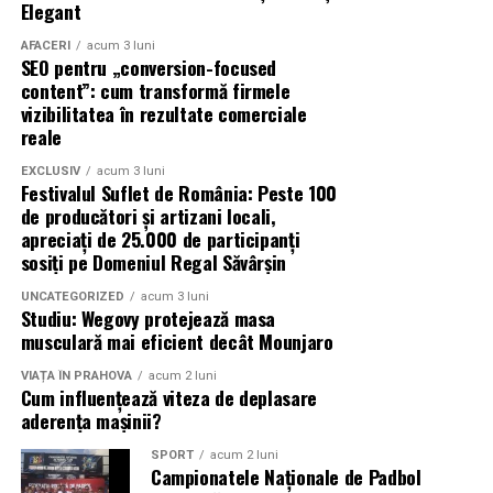
Elegant
AFACERI
acum 3 luni
SEO pentru „conversion-focused
content”: cum transformă firmele
vizibilitatea în rezultate comerciale
reale
EXCLUSIV
acum 3 luni
Festivalul Suflet de România: Peste 100
de producători și artizani locali,
apreciați de 25.000 de participanți
sosiți pe Domeniul Regal Săvârșin
UNCATEGORIZED
acum 3 luni
Studiu: Wegovy protejează masa
musculară mai eficient decât Mounjaro
VIAȚA ÎN PRAHOVA
acum 2 luni
Cum influențează viteza de deplasare
aderența mașinii?
SPORT
acum 2 luni
Campionatele Naționale de Padbol