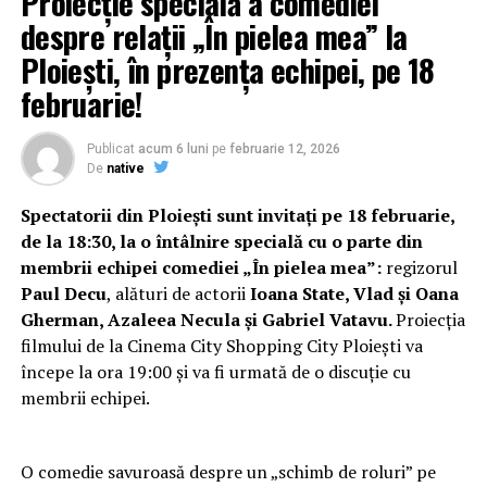
Proiecție specială a comediei
despre relații „În pielea mea” la
Ploiești, în prezența echipei, pe 18
februarie!
Publicat
acum 6 luni
pe
februarie 12, 2026
De
native
Spectatorii din Ploiești sunt invitați pe 18 februarie,
de la 18:30, la o întâlnire specială cu o parte din
membrii echipei comediei „În pielea mea”:
regizorul
Paul Decu
, alături de actorii
Ioana State, Vlad și Oana
Gherman, Azaleea Necula și Gabriel Vatavu.
Proiecția
filmului de la Cinema City Shopping City Ploiești va
începe la ora 19:00 și va fi urmată de o discuție cu
membrii echipei.
O comedie savuroasă despre un „schimb de roluri” pe