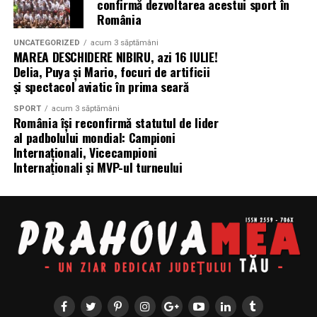
confirmă dezvoltarea acestui sport în
România
UNCATEGORIZED
acum 3 săptămâni
MAREA DESCHIDERE NIBIRU, azi 16 IULIE!
Delia, Puya și Mario, focuri de artificii
și spectacol aviatic în prima seară
SPORT
acum 3 săptămâni
România își reconfirmă statutul de lider
al padbolului mondial: Campioni
Internaționali, Vicecampioni
Internaționali și MVP-ul turneului