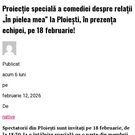
Proiecție specială a comediei despre relații
„În pielea mea” la Ploiești, în prezența
echipei, pe 18 februarie!
Publicat
acum 6 luni
pe
februarie 12, 2026
De
native
Spectatorii din Ploiești sunt invitați pe 18 februarie, de
la 18:30, la o întâlnire specială cu o parte din membrii