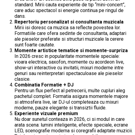
standard. Mirii cauta experiente de tip “mini-concert”,
care aduc spectacol si energie continua pe ringul de
dans.
Repertoriu personalizat si consultanta muzicala
Mirii isi doresc ca muzica sa reflecte povestea lor.
Formatiile care ofera sedinte de consultanta, adaptari
ale pieselor preferate si structuri muzicale la cerere
sunt foarte cautate.
Momente artistice tematice si momente-surpriza
In 2026 cresc in popularitate momentele speciale:
vioara electrica, saxofon, momente cu acordeon live,
show-uri interactive cu invitatii, mixuri moderne intre
genuri sau reinterpretari spectaculoase ale pieselor
clasice.
Combinatia Formatie + DJ
Pentru un flux perfect al petrecerii, multe cupluri aleg
pachetul complet. Formatia asigura momentele majore
si atmosfera live, iar DJ-ul completeaza cu mixuri
moderne, pauze elegante si transiztii fluide.
Experiente vizuale premium
Nu doar sunetul conteaza in 2026, ci si modul in care
arata scena: lumini inteligente, efecte speciale, ecrane
LED, scenografie moderna si coregrafii adaptate muzicii.