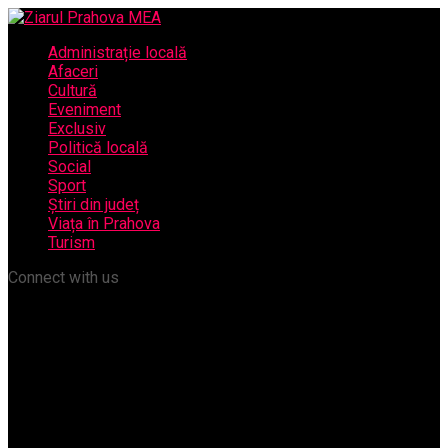
Administrație locală
Afaceri
Cultură
Eveniment
Exclusiv
Politică locală
Social
Sport
Știri din județ
Viața în Prahova
Turism
Connect with us