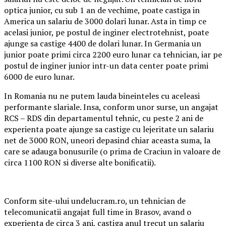
optica junior, cu sub 1 an de vechime, poate castiga in
America un salariu de 3000 dolari lunar. Asta in timp ce
acelasi junior, pe postul de inginer electrotehnist, poate
ajunge sa castige 4400 de dolari lunar. In Germania un
junior poate primi circa 2200 euro lunar ca tehnician, iar pe
postul de inginer junior intr-un data center poate primi
6000 de euro lunar.
In Romania nu ne putem lauda bineinteles cu aceleasi
performante slariale. Insa, conform unor surse, un angajat
RCS – RDS din departamentul tehnic, cu peste 2 ani de
experienta poate ajunge sa castige cu lejeritate un salariu
net de 3000 RON, uneori depasind chiar aceasta suma, la
care se adauga bonusurile (o prima de Craciun in valoare de
circa 1100 RON si diverse alte bonificatii).
Conform site-ului undelucram.ro, un tehnician de
telecomunicatii angajat full time in Brasov, avand o
experienta de circa 3 ani, castiga anul trecut un salariu