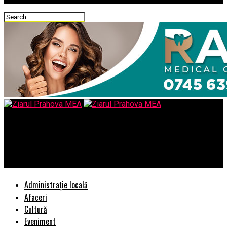
Ziarul Prahova MEA
O filantroapă americană vrea să introducă „Cartea lui Trump” în
Biblia evreilor. Care este motivul
Administrație locală
Afaceri
Cultură
Eveniment