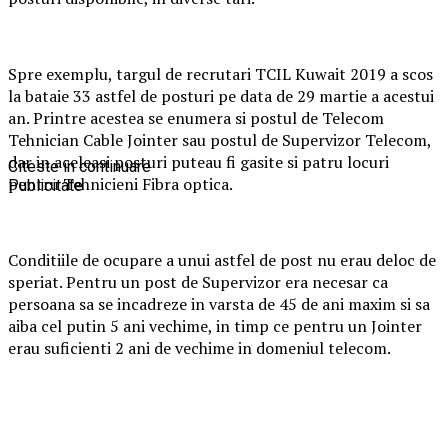
Spre exemplu, targul de recrutari TCIL Kuwait 2019 a scos
la bataie 33 astfel de posturi pe data de 29 martie a acestui
an. Printre acestea se enumera si postul de Telecom
Tehnician Cable Jointer sau postul de Supervizor Telecom,
dar in aceleasi posturi puteau fi gasite si patru locuri
Citeste in continuare
pentru Tehnicieni Fibra optica.
Publicitate
Conditiile de ocupare a unui astfel de post nu erau deloc de
speriat. Pentru un post de Supervizor era necesar ca
persoana sa se incadreze in varsta de 45 de ani maxim si sa
aiba cel putin 5 ani vechime, in timp ce pentru un Jointer
erau suficienti 2 ani de vechime in domeniul telecom.