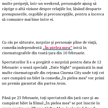
multe peripeții, într-un weekend, personajele ajung să
câștige o altă viziune despre relațiile lor, lăsând deoparte
presupunerile, orgoliile și preconcepțiile, pentru a încerca
să comunice mai bine între ei.
Cu râs pe săturate, surprize și personaje pline de viață,
comedia independentă
„În pielea mea”
intră în
cinematografele din toată țara din 10 februarie.
Spectatorilor li s-a pregătit o surpriză pentru data de 12
februarie: o seară specială „Date Night” organizată în mai
multe cinematografe din rețeaua Cinema City unde toți cei
care cumpără un bilet la comedia „În pielea mea” vor primi
un premiu garantat din partea Avon.
Până pe 23 februarie, toți spectatorii din țară care și-au
cumpărat bilet la filmul „În pielea mea” se pot înscrie în