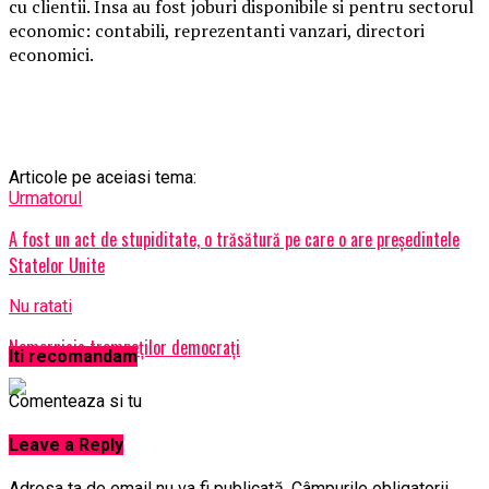
cu clientii. Insa au fost joburi disponibile si pentru sectorul
economic: contabili, reprezentanti vanzari, directori
economici.
Articole pe aceiasi tema:
Urmatorul
A fost un act de stupiditate, o trăsătură pe care o are preşedintele
Statelor Unite
Nu ratati
Nemernicia trompeților democrați
Iti recomandam
Comenteaza si tu
Leave a Reply
Adresa ta de email nu va fi publicată.
Câmpurile obligatorii