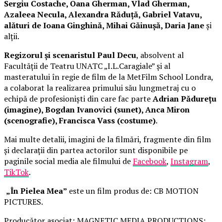
Sergiu Costache, Oana Gherman, Vlad Gherman,
Azaleea Necula, Alexandra Răduță, Gabriel Vatavu,
alături de Ioana Ginghină, Mihai Găinușă, Daria Jane
și
alții.
Regizorul și scenaristul Paul Decu
, absolvent al
Facultății de Teatru UNATC „I.L.Caragiale” și al
masteratului în regie de film de la MetFilm School Londra,
a colaborat la realizarea primului său lungmetraj cu o
echipă de profesioniști din care fac parte
Adrian Pădurețu
(imagine), Bogdan Ivanovici (sunet), Anca Miron
(scenografie), Francisca Vass (costume)
.
Mai multe detalii, imagini de la filmări, fragmente din film
și declarații din partea actorilor sunt disponibile pe
paginile social media ale filmului de
Facebook
,
Instagram
,
TikTok
.
„În Pielea Mea”
este un film produs de: CB MOTION
PICTURES.
Producător asociat: MAGNETIC MEDIA PRODUCTIONS;