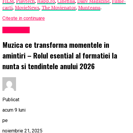
FILM
,
Playtech
,
Happ.ro
,
Cinefilia
,
Daily Magazine
,
Filme-
carti
,
MovieNews
,
The Movienator
,
Munteanu
.
Citeste in continuare
Eveniment
Muzica ce transforma momentele in
amintiri – Rolul esential al formatiei la
nunta si tendintele anului 2026
Publicat
acum 9 luni
pe
noiembrie 21, 2025