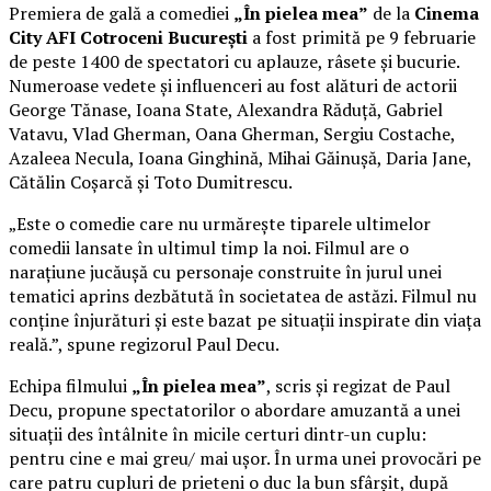
Premiera de gală a comediei
„În pielea mea”
de la
Cinema
City AFI Cotroceni București
a fost primită pe 9 februarie
de peste 1400 de spectatori cu aplauze, râsete și bucurie.
Numeroase vedete și influenceri au fost alături de actorii
George Tănase, Ioana State, Alexandra Răduță, Gabriel
Vatavu, Vlad Gherman, Oana Gherman, Sergiu Costache,
Azaleea Necula, Ioana Ginghină, Mihai Găinușă, Daria Jane,
Cătălin Coșarcă și Toto Dumitrescu.
„Este o comedie care nu urmărește tiparele ultimelor
comedii lansate în ultimul timp la noi. Filmul are o
narațiune jucăușă cu personaje construite în jurul unei
tematici aprins dezbătută în societatea de astăzi. Filmul nu
conține înjurături și este bazat pe situații inspirate din viața
reală.”, spune regizorul Paul Decu.
Echipa filmului
„În pielea mea”
, scris și regizat de Paul
Decu, propune spectatorilor o abordare amuzantă a unei
situații des întâlnite în micile certuri dintr-un cuplu:
pentru cine e mai greu/ mai ușor. În urma unei provocări pe
care patru cupluri de prieteni o duc la bun sfârșit, după