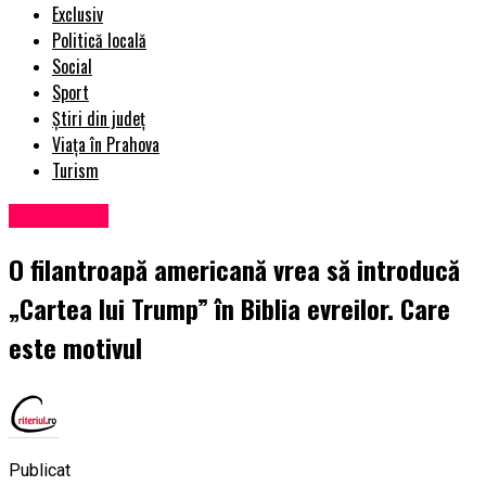
Exclusiv
Politică locală
Social
Sport
Știri din județ
Viața în Prahova
Turism
Eveniment
O filantroapă americană vrea să introducă
„Cartea lui Trump” în Biblia evreilor. Care
este motivul
Publicat