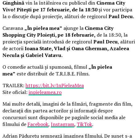
Ginghină
vin la întâlnirea cu publicul din
Cinema City
Vivo! Pitești pe 17 februarie, de la 18:30
și vor participa
la o discuție după proiecție, alături de regizorul
Paul Decu.
Caravana
„În pielea mea”
ajunge la
Cinema City
Shopping City Ploiești, pe 18 februarie,
de la 18:30, la
proiecția specială introdusă de regizorul
Paul Decu
, alături
de actorii
Ioana State, Vlad și Oana Gherman, Azaleea
Necula și Gabriel Vatavu.
O comedie actuală și spumoasă, filmul
„În pielea
mea”
este distribuit de T.R.I.B.E. Films.
TRAILER:
https://bit.ly/InPieleaMea
Site oficial:
inpieleamea.ro
Mai multe detalii, imagini de la filmări, fragmente din film,
declarații din partea actorilor și informații despre
concursuri sunt disponibile pe paginile social media ale
filmului de
Facebook
,
Instagram
,
TikTok
.
Adrian Pădurețu semnează imaginea filmului. De sunet s-a