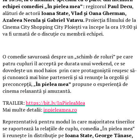
echipei comediei „În pielea mea”:
regizorul
Paul Decu
,
alături de actorii
Ioana State, Vlad și Oana Gherman,
Azaleea Necula și Gabriel Vatavu.
Proiecția filmului de la
Cinema City Shopping City Ploiești va începe la ora 19:00 și
va fi urmată de o discuție cu membrii echipei.
O comedie savuroasă despre un „schimb de roluri” pe care
patru cupluri îl acceptă pe durata unui weekend, ce se
dovedește un mod haios prin care protagoniștii reușesc să-
și cunoască mai bine partenerii și să renunțe la orgolii și
preconcepții, „
În pielea mea”
propune o experiență de
cinema relaxantă și amuzantă.
TRAILER:
https://bit.ly/InPieleaMea
Mai multe detalii:
inpieleamea.ro
Reprezentativă pentru modul în care majoritatea tinerilor
se raportează la relațiile de cuplu, comedia „În pielea mea”
îi reunește în distribuție pe
Ioana State, George Tănase,