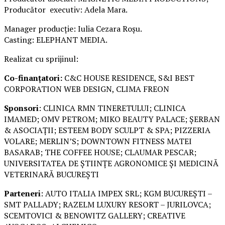
Producător executiv: Adela Mara.
Manager producție: Iulia Cezara Roșu.
Casting: ELEPHANT MEDIA.
Realizat cu sprijinul:
Co-finanțatori:
C&C HOUSE RESIDENCE, S&I BEST
CORPORATION WEB DESIGN, CLIMA FREON
Sponsori
: CLINICA RMN TINERETULUI; CLINICA
IMAMED; OMV PETROM; MIKO BEAUTY PALACE; ȘERBAN
& ASOCIAȚII; ESTEEM BODY SCULPT & SPA; PIZZERIA
VOLARE; MERLIN’S; DOWNTOWN FITNESS MATEI
BASARAB; THE COFFEE HOUSE; CLAUMAR PESCAR;
UNIVERSITATEA DE ȘTIINȚE AGRONOMICE ȘI MEDICINĂ
VETERINARĂ BUCUREȘTI
Parteneri
: AUTO ITALIA IMPEX SRL; KGM BUCUREȘTI –
SMT PALLADY; RAZELM LUXURY RESORT – JURILOVCA;
SCEMTOVICI & BENOWITZ GALLERY; CREATIVE