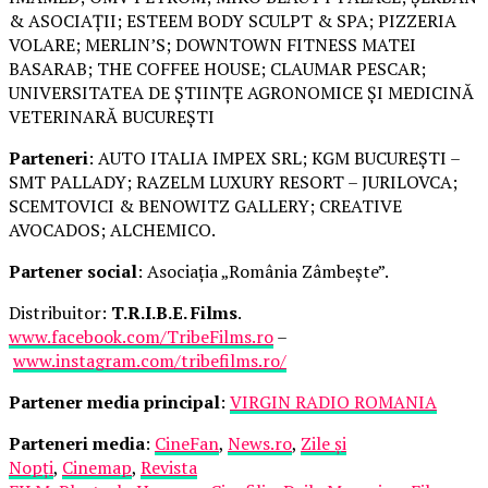
& ASOCIAȚII; ESTEEM BODY SCULPT & SPA; PIZZERIA
VOLARE; MERLIN’S; DOWNTOWN FITNESS MATEI
BASARAB; THE COFFEE HOUSE; CLAUMAR PESCAR;
UNIVERSITATEA DE ȘTIINȚE AGRONOMICE ȘI MEDICINĂ
VETERINARĂ BUCUREȘTI
Parteneri
: AUTO ITALIA IMPEX SRL; KGM BUCUREȘTI –
SMT PALLADY; RAZELM LUXURY RESORT – JURILOVCA;
SCEMTOVICI & BENOWITZ GALLERY; CREATIVE
AVOCADOS; ALCHEMICO.
Partener social
: Asociația „România Zâmbește”.
Distribuitor:
T.R.I.B.E. Films
.
www.facebook.com/TribeFilms.ro
–
www.instagram.com/tribefilms.ro/
Partener media principal
:
VIRGIN RADIO ROMANIA
Parteneri media
:
CineFan
,
News.ro
,
Zile și
Nopți
,
Cinemap
,
Revista