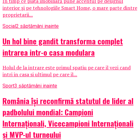
În timp ce piața imobiliară pune accentul pe designul
interior și pe tehnologiile Smart Home, o mare parte dintre
proprietarii...
Social
2 săptămâni inainte
Un hol bine gandit transforma complet
intrarea intr-o casa modulara
Holul de la intrare este primul spatiu pe care il vezi cand
intri in casa si ultimul pe care il...
Sport
3 săptămâni inainte
România își reconfirmă statutul de lider al
padbolului mondial: Campioni
Internaționali, Vicecampioni Internaționali
și MVP-ul turneului