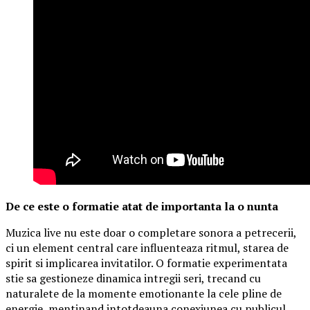
De ce este o formatie atat de importanta la o nunta
Muzica live nu este doar o completare sonora a petrecerii,
ci un element central care influenteaza ritmul, starea de
spirit si implicarea invitatilor. O formatie experimentata
stie sa gestioneze dinamica intregii seri, trecand cu
naturalete de la momente emotionante la cele pline de
energie, mentinand intotdeauna conexiunea cu publicul.