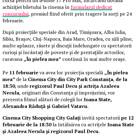
cursa pentru un iPhone 17 Pro Max, încărcând dovada
achiziției biletului la cinema în
formularul dedicat
concursului
, premiul fiind oferit prin tragere la sorți pe 24
februarie.
După proiecțiile speciale din Arad, Timișoara, Alba Iulia,
Sibiu, Brașov, Cluj-Napoca, Baia Mare, Oradea, cu săli pline,
multe aplauze, râsete și discuții îndelungate cu spectatorii
curioși și încântați de poveste și de prestațiile actorilor,
caravana
„În pielea mea”
continuă în mai multe orașe.
Pe
11 februarie
va avea loc proiecția specială
„În pielea
mea”
de la
Cinema City din City Park Constanța
,
de la
18:30
, unde
regizorul Paul Decu și actrița Azaleea
Necula
, originari din Constanța și împrejurimi, vor
prezenta filmul alături de colegii lor
Ioana State,
Alexandra Răduță și Gabriel Vatavu.
Cinema City Shopping City Galați
invită spectatorii
pe 12
februarie de la 18:30
la întâlnirea cu actrițele
Ioana State
și Azaleea Necula și regizorul Paul Decu.