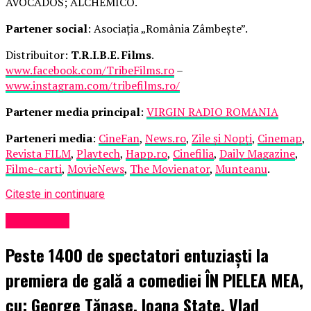
AVOCADOS; ALCHEMICO.
Partener social
: Asociația „România Zâmbește”.
Distribuitor:
T.R.I.B.E. Films
.
www.facebook.com/TribeFilms.ro
–
www.instagram.com/tribefilms.ro/
Partener media principal
:
VIRGIN RADIO ROMANIA
Parteneri media
:
CineFan
,
News.ro
,
Zile și Nopți
,
Cinemap
,
Revista FILM
,
Playtech
,
Happ.ro
,
Cinefilia
,
Daily Magazine
,
Filme-carti
,
MovieNews
,
The Movienator
,
Munteanu
.
Citeste in continuare
Eveniment
Peste 1400 de spectatori entuziaști la
premiera de gală a comediei ÎN PIELEA MEA,
cu: George Tănase, Ioana State, Vlad