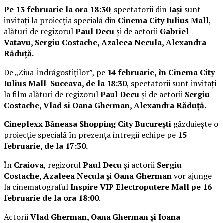
Pe 13 februarie la ora 18:30
, spectatorii din
Iași
sunt
invitați la proiecția specială din
Cinema City Iulius Mall
,
alături de regizorul
Paul Decu
și de actorii
Gabriel
Vatavu, Sergiu Costache, Azaleea Necula, Alexandra
Răduță.
De „Ziua Îndrăgostiților”, pe
14 februarie, în Cinema City
Iulius Mall Suceava, de la 18:30
, spectatorii sunt invitați
la film alături de regizorul
Paul Decu
și de actorii
Sergiu
Costache, Vlad si Oana Gherman, Alexandra Răduță.
Cineplexx Băneasa Shopping City București
găzduiește o
proiecție specială în prezența întregii echipe pe
15
februarie, de la 17:30.
În
Craiova
, regizorul
Paul Decu
și actorii
Sergiu
Costache, Azaleea Necula și Oana Gherman
vor ajunge
la cinematograful
Inspire VIP Electroputere Mall pe 16
februarie de la ora 18:00
.
Actorii
Vlad Gherman, Oana Gherman și Ioana