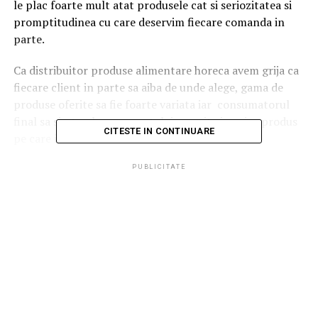
le plac foarte mult atat produsele cat si seriozitatea si
promptitudinea cu care deservim fiecare comanda in
parte.
Ca distribuitor produse alimentare horeca avem grija ca
fiecare client in parte sa aiba de unde alege, gama de
produse oferite sa fie foarte variata iar
consumatorul
final sa simta placerea gustului regasita in orice produs
CITESTE IN CONTINUARE
pe care il distribuim.
PUBLICITATE
Distribuitorul tau de nadejde
Suntem printre putinele societati pe care te poti baza
fiind contactati de diversi colaboratori care au nevoie de
o societate de distributie produse alimentare horeca
care sa le ofere serviciile
cu promptitudine si
profesionalism avand in permanenta in stoc o paleta
larga de produse dintr-o gama foarte variata.