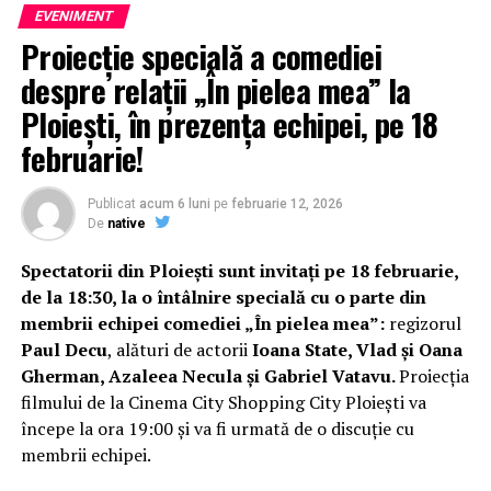
EVENIMENT
Proiecție specială a comediei
despre relații „În pielea mea” la
Ploiești, în prezența echipei, pe 18
februarie!
Publicat
acum 6 luni
pe
februarie 12, 2026
De
native
Spectatorii din Ploiești sunt invitați pe 18 februarie,
de la 18:30, la o întâlnire specială cu o parte din
membrii echipei comediei „În pielea mea”:
regizorul
Paul Decu
, alături de actorii
Ioana State, Vlad și Oana
Gherman, Azaleea Necula și Gabriel Vatavu.
Proiecția
filmului de la Cinema City Shopping City Ploiești va
începe la ora 19:00 și va fi urmată de o discuție cu
membrii echipei.