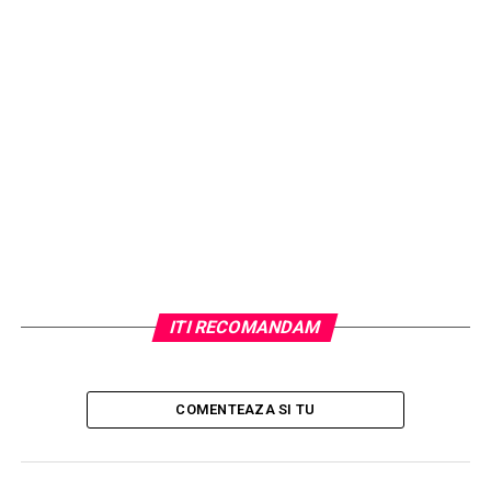
produse natural.
ARTICOLE PE ACEIASI TEMA:
URMATORUL
Care sunt avantajele unui dulap metalic si unde poate fi
folosit?
NU RATATI
Texte de promovare a produselor
ITI RECOMANDAM
COMENTEAZA SI TU