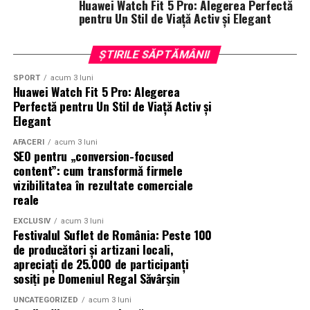
Huawei Watch Fit 5 Pro: Alegerea Perfectă
www.facebook.com/TribeFilms.ro
–
pentru Un Stil de Viață Activ și Elegant
www.instagram.com/tribefilms.ro/
ȘTIRILE SĂPTĂMÂNII
Partener media principal
:
VIRGIN RADIO ROMANIA
SPORT
acum 3 luni
Huawei Watch Fit 5 Pro: Alegerea
Parteneri media
:
CineFan
,
News.ro
,
Zile și
Perfectă pentru Un Stil de Viață Activ și
Nopți
,
Cinemap
,
Revista
Elegant
FILM
,
Playtech
,
Happ.ro
,
Cinefilia
,
Daily
Magazine
,
Filme-carti
,
MovieNews
,
The
AFACERI
acum 3 luni
SEO pentru „conversion-focused
Movienator
,
Munteanu
.
content”: cum transformă firmele
vizibilitatea în rezultate comerciale
reale
EXCLUSIV
acum 3 luni
Festivalul Suflet de România: Peste 100
de producători și artizani locali,
apreciați de 25.000 de participanți
sosiți pe Domeniul Regal Săvârșin
UNCATEGORIZED
acum 3 luni