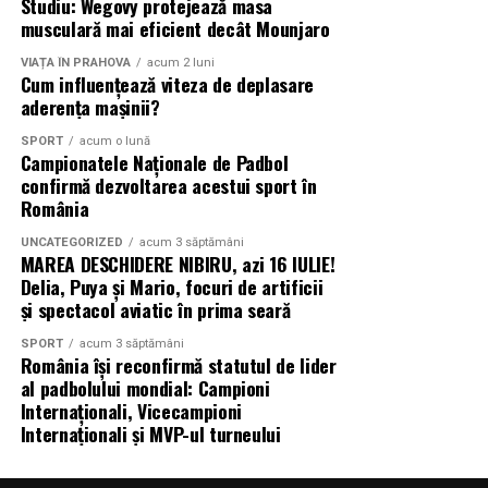
Studiu: Wegovy protejează masa
musculară mai eficient decât Mounjaro
VIAȚA ÎN PRAHOVA
acum 2 luni
Cum influențează viteza de deplasare
aderența mașinii?
SPORT
acum o lună
Campionatele Naționale de Padbol
confirmă dezvoltarea acestui sport în
România
UNCATEGORIZED
acum 3 săptămâni
MAREA DESCHIDERE NIBIRU, azi 16 IULIE!
Delia, Puya și Mario, focuri de artificii
și spectacol aviatic în prima seară
SPORT
acum 3 săptămâni
România își reconfirmă statutul de lider
al padbolului mondial: Campioni
Internaționali, Vicecampioni
Internaționali și MVP-ul turneului