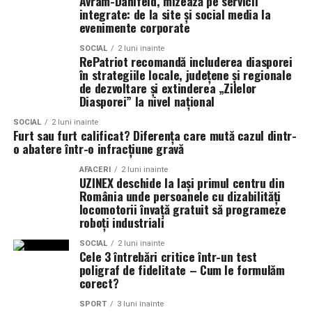
Avram-Danifeld, mizează pe servicii
integrate: de la site și social media la
Co-finanțatori:
C&C HOUSE RESIDENCE, S&I BEST
Alegerea formatiei potrivite este una dintre cele mai
evenimente corporate
CORPORATION WEB DESIGN, CLIMA FREON
importante decizii ale mirilor si poate face diferenta
SOCIAL
2 luni inainte
dintre o nunta frumoasa si una memorabila.
RePatriot recomandă includerea diasporei
Sponsori
: CLINICA RMN TINERETULUI; CLINICA
în strategiile locale, județene și regionale
IMAMED; OMV PETROM; MIKO BEAUTY PALACE;
de dezvoltare și extinderea „Zilelor
Diasporei” la nivel național
ȘERBAN & ASOCIAȚII; ESTEEM BODY SCULPT & SPA;
PIZZERIA VOLARE; MERLIN’S; DOWNTOWN FITNESS
SOCIAL
2 luni inainte
MATEI BASARAB; THE COFFEE HOUSE; CLAUMAR
Furt sau furt calificat? Diferența care mută cazul dintr-
o abatere într-o infracțiune gravă
PESCAR; UNIVERSITATEA DE ȘTIINȚE AGRONOMICE
ȘI MEDICINĂ VETERINARĂ BUCUREȘTI
AFACERI
2 luni inainte
UZINEX deschide la Iași primul centru din
România unde persoanele cu dizabilități
Parteneri
: AUTO ITALIA IMPEX SRL; KGM BUCUREȘTI
locomotorii învață gratuit să programeze
– SMT PALLADY; RAZELM LUXURY RESORT –
roboți industriali
JURILOVCA; SCEMTOVICI & BENOWITZ GALLERY;
SOCIAL
2 luni inainte
CREATIVE AVOCADOS; ALCHEMICO.
Cele 3 întrebări critice într-un test
poligraf de fidelitate – Cum le formulăm
Partener social
: Asociația „România Zâmbește”.
corect?
SPORT
3 luni inainte
Distribuitor:
T.R.I.B.E. Films
.