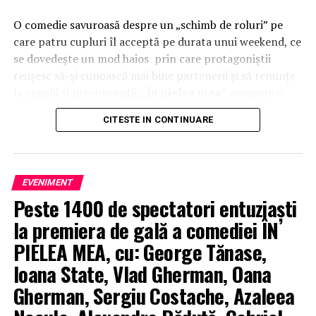
O comedie savuroasă despre un „schimb de roluri” pe
care patru cupluri îl acceptă pe durata unui weekend, ce
se dovedește un mod haios prin care protagoniștii
reușesc să-și cunoască mai bine partenerii și să renunțe
la orgolii și preconcepții, „
În pielea mea”
propune o
experiență de cinema relaxantă și amuzantă.
CITESTE IN CONTINUARE
TRAILER:
https://bit.ly/InPieleaMea
Mai multe detalii:
inpieleamea.ro
EVENIMENT
Reprezentativă pentru modul în care majoritatea
Peste 1400 de spectatori entuziaști
tinerilor se raportează la relațiile de cuplu, comedia „În
pielea mea” îi reunește în distribuție pe
Ioana State,
la premiera de gală a comediei ÎN
George Tănase, Sergiu Costache, Oana Gherman,
PIELEA MEA, cu: George Tănase,
Vlad Gherman, Azaleea Necula, Alexandra Răduță,
Ioana State, Vlad Gherman, Oana
Gabriel Vatavu, alături de Ioana Ginghină, Mihai
Gherman, Sergiu Costache, Azaleea
Găinușă, Daria Jane
și alții.