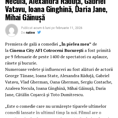
Necula, Alexandra Răduță, Gabriel
Regizorul și scenaristul Paul Decu
, absolvent al
Vatavu, Ioana Ginghină, Daria Jane,
Facultății de Teatru UNATC „I.L.Caragiale” și al
Mihai Găinușă
masteratului în regie de film de la MetFilm School
Londra, a colaborat la realizarea primului său
lungmetraj cu o echipă de profesioniști din care fac
Publicat
acum 6 luni
pe
februarie 11, 2026
parte
Adrian Pădurețu (imagine), Bogdan Ivanovici
De
native
(sunet), Anca Miron (scenografie), Francisca Vass
Premiera de gală a comediei
„În pielea mea”
de
(costume)
.
la
Cinema City AFI Cotroceni București
a fost primită
pe 9 februarie de peste 1400 de spectatori cu aplauze,
Mai multe detalii, imagini de la filmări, fragmente din
râsete și bucurie.
film și declarații din partea actorilor sunt disponibile pe
Numeroase vedete și influenceri au fost alături de actorii
paginile social media ale filmului de
Facebook
,
George Tănase, Ioana State, Alexandra Răduță, Gabriel
Instagram
,
TikTok
.
Vatavu, Vlad Gherman, Oana Gherman, Sergiu Costache,
Azaleea Necula, Ioana Ginghină, Mihai Găinușă, Daria
„În Pielea Mea”
este un film produs de: CB MOTION
PICTURES.
Jane, Cătălin Coșarcă și Toto Dumitrescu.
Producător asociat: MAGNETIC MEDIA PRODUCTIONS;
„Este o comedie care nu urmărește tiparele ultimelor
Producător executiv: Adela Mara.
comedii lansate în ultimul timp la noi. Filmul are o