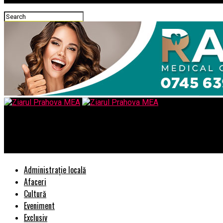
Ziarul Prahova MEA
Care sunt avantajele unui dulap metalic si unde poate fi folosit?
Administrație locală
Afaceri
Cultură
Eveniment
Exclusiv