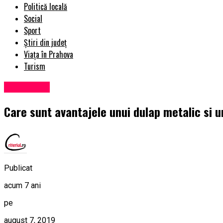
Politică locală
Social
Sport
Știri din județ
Viața în Prahova
Turism
Eveniment
Care sunt avantajele unui dulap metalic si u
Publicat
acum 7 ani
pe
august 7, 2019