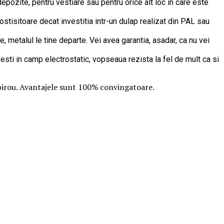
depozite, pentru vestiare sau pentru orice alt loc in care este
stisitoare decat investitia intr-un dulap realizat din PAL sau
, metalul le tine departe. Vei avea garantia, asadar, ca nu vei
sesti in camp electrostatic, vopseaua rezista la fel de mult ca si
u birou. Avantajele sunt 100% convingatoare.