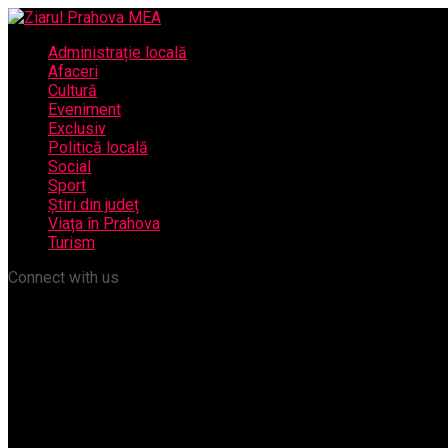
Administrație locală
Afaceri
Cultură
Eveniment
Exclusiv
Politică locală
Social
Sport
Știri din județ
Viața în Prahova
Turism
Connect with us