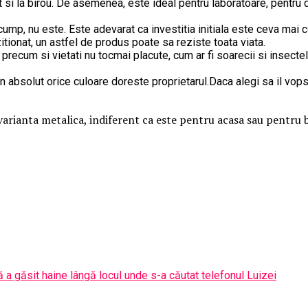
at si la birou. De asemenea, este ideal pentru laboratoare, pentru 
mp, nu este. Este adevarat ca investitia initiala este ceva mai co
itionat, un astfel de produs poate sa reziste toata viata.
recum si vietati nu tocmai placute, cum ar fi soarecii si insectele
 in absolut orice culoare doreste proprietarul.Daca alegi sa il vop
re varianta metalica, indiferent ca este pentru acasa sau pentr
ă a găsit haine lângă locul unde s-a căutat telefonul Luizei