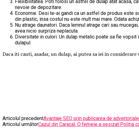
Flexibilitatea. Poti folosi un astfel de dulap atat acasa, c
nevoie de depozitare.
Economie. Desi te-ai gandi ca un astfel de produs este scu
din plastic, insa costul nu este mult mai mare. Odata achiz
Nu atrage daunatori. Daca lemnul atrage cari sau mucegai, p
avea nicio surpriza neplacuta.
Diversitate in culori. Un dulap metalic poate sa fie vopsit
dulapul.
Daca iti cauti, asadar, un dulap, ai putea sa iei in considera
Articolul precedent
Avantaje SEO prin publicarea de advertoriale
Articolul următor
Cazul din Caracal. O femeie a sesizat Poliţia c