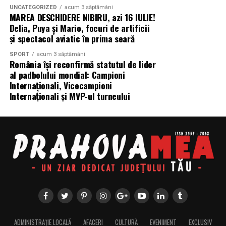
UNCATEGORIZED
acum 3 săptămâni
MAREA DESCHIDERE NIBIRU, azi 16 IULIE!
Delia, Puya și Mario, focuri de artificii
și spectacol aviatic în prima seară
SPORT
acum 3 săptămâni
România își reconfirmă statutul de lider
al padbolului mondial: Campioni
Internaționali, Vicecampioni
Internaționali și MVP-ul turneului
ADMINISTRAȚIE LOCALĂ
AFACERI
CULTURĂ
EVENIMENT
EXCLUSIV