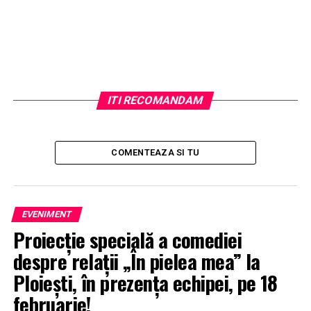
Deserturi de casa
In ceea ce priveste bauturile
Trattoria & Pizza
Giovane
va ofera:
Cidru
ITI RECOMANDAM
Bere
Bauturi alcoolice
COMENTEAZA SI TU
Cafea
Ceai
Vinuri
EVENIMENT
Racoritoare
Proiecție specială a comediei
despre relații „În pielea mea” la
Cocktail-uri
Ploiești, în prezența echipei, pe 18
Galerie foto preparate Trattoria &
februarie!
Pizza Giovane