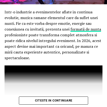
vor primi un premiu garantat din partea Avon.
Partener media principal
:
VIRGIN RADIO ROMANIA
Intr-o industrie a evenimentelor aflate in continua
evolutie, muzica ramane elementul care da suflet unei
Până pe 23 februarie, toți spectatorii din țară care și-au
Parteneri media
:
CineFan
,
News.ro
,
Zile și Nopți
,
nunti. Fie ca este vorba despre emotie, energie sau
cumpărat bilet la filmul „În pielea mea” se pot înscrie în
Cinemap
,
Revista FILM
,
Playtech
,
Happ.ro
,
Cinefilia
,
conexiunea cu invitatii, prezenta unei
formatii de nunta
cursa pentru un iPhone 17 Pro Max, încărcând dovada
Daily Magazine
,
Filme-carti
,
MovieNews
,
The
profesioniste poate transforma complet atmosfera si
achiziției biletului la cinema în
formularul dedicat
Movienator
,
Munteanu
.
poate ridica nivelul intregului eveniment. In 2026, acest
concursului
, premiul fiind oferit prin tragere la sorți pe
aspect devine mai important ca oricand, pe masura ce
24 februarie.
mirii cauta experiente autentice, personalizate si
spectaculoase.
După proiecțiile speciale din Arad, Timișoara, Alba Iulia,
Sibiu, Brașov, Cluj-Napoca, Baia Mare, Oradea, cu săli
pline, multe aplauze, râsete și discuții îndelungate cu
spectatorii curioși și încântați de poveste și de
prestațiile actorilor, caravana
„În pielea mea”
continuă
în mai multe orașe.
Pe
11 februarie
va avea loc proiecția specială
„În pielea
CITESTE IN CONTINUARE
mea”
de la
Cinema City din City Park Constanța
,
de la