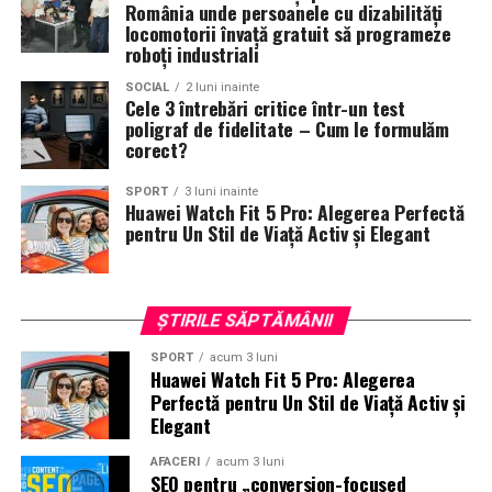
Nopți
,
Cinemap
,
Revista
România unde persoanele cu dizabilități
FILM
,
Playtech
,
Happ.ro
,
Cinefilia
,
Daily
locomotorii învață gratuit să programeze
roboți industriali
Magazine
,
Filme-carti
,
MovieNews
,
The
Movienator
,
Munteanu
.
SOCIAL
2 luni inainte
Cele 3 întrebări critice într-un test
poligraf de fidelitate – Cum le formulăm
corect?
SPORT
3 luni inainte
Huawei Watch Fit 5 Pro: Alegerea Perfectă
pentru Un Stil de Viață Activ și Elegant
ȘTIRILE SĂPTĂMÂNII
SPORT
acum 3 luni
Huawei Watch Fit 5 Pro: Alegerea
Perfectă pentru Un Stil de Viață Activ și
Elegant
AFACERI
acum 3 luni
SEO pentru „conversion-focused