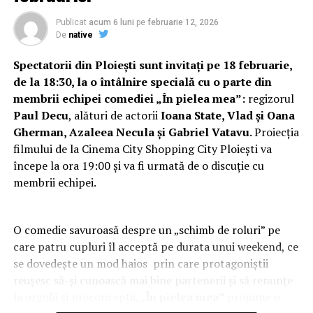
Publicat
acum 6 luni
pe
februarie 12, 2026
De asemenea, primim comenzi telefonice, insa nu le
De
native
livram la domiciliu, astfel incat va asteptam pe
dumneavoastra sa le ridicati personal, intr-un cadru
Spectatorii din Ploiești sunt invitați pe 18 februarie,
placut, la terasa pe care am amenajat-o special pentru
de la 18:30, la o întâlnire specială cu o parte din
servirea clientilor nostri.
membrii echipei comediei „În pielea mea”:
regizorul
Paul Decu
, alături de actorii
Ioana State, Vlad și Oana
Misiunea noastra este de a crea cele mai delicioase si mai
Gherman, Azaleea Necula și Gabriel Vatavu.
Proiecția
indite preparate, astfel incat clientii nostri sa fie pe
filmului de la Cinema City Shopping City Ploiești va
deplin multumiti, intrucat ei sunt cei mai importanti
începe la ora 19:00 și va fi urmată de o discuție cu
pentru noi.
membrii echipei.
De asemenea, dispunem de un site oficial pe care il
puteti accesa in orice moment pentru a vizualiza
O comedie savuroasă despre un „schimb de roluri” pe
meniurile si baturile pe care vi le oferim cu drag.
care patru cupluri îl acceptă pe durata unui weekend, ce
se dovedește un mod haios prin care protagoniștii
ARTICOLE PE ACEIASI TEMA:
reușesc să-și cunoască mai bine partenerii și să renunțe
la orgolii și preconcepții, „
În pielea mea”
propune o
URMATORUL
Cele 12 obiective ale Danei Gîrbovan la ministerul