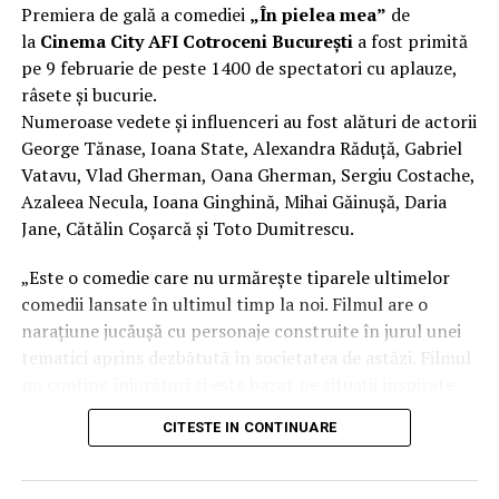
Premiera de gală a comediei
„În pielea mea”
de
(costume)
.
la
Cinema City AFI Cotroceni București
a fost primită
pe 9 februarie de peste 1400 de spectatori cu aplauze,
Mai multe detalii, imagini de la filmări, fragmente din
râsete și bucurie.
film și declarații din partea actorilor sunt disponibile pe
Numeroase vedete și influenceri au fost alături de actorii
paginile social media ale filmului de
Facebook
,
George Tănase, Ioana State, Alexandra Răduță, Gabriel
Instagram
,
TikTok
.
Vatavu, Vlad Gherman, Oana Gherman, Sergiu Costache,
Azaleea Necula, Ioana Ginghină, Mihai Găinușă, Daria
„În Pielea Mea”
este un film produs de: CB MOTION
PICTURES.
Jane, Cătălin Coșarcă și Toto Dumitrescu.
Producător asociat: MAGNETIC MEDIA PRODUCTIONS;
„Este o comedie care nu urmărește tiparele ultimelor
Producător executiv: Adela Mara.
comedii lansate în ultimul timp la noi. Filmul are o
narațiune jucăușă cu personaje construite în jurul unei
Manager producție: Iulia Cezara Roșu.
tematici aprins dezbătută în societatea de astăzi. Filmul
Casting: ELEPHANT MEDIA.
nu conține înjurături și este bazat pe situații inspirate
din viața reală.”, spune regizorul Paul Decu.
Realizat cu sprijinul:
CITESTE IN CONTINUARE
Echipa filmului
„În pielea mea”
, scris și regizat de Paul
Co-finanțatori:
C&C HOUSE RESIDENCE, S&I BEST
Decu, propune spectatorilor o abordare amuzantă a