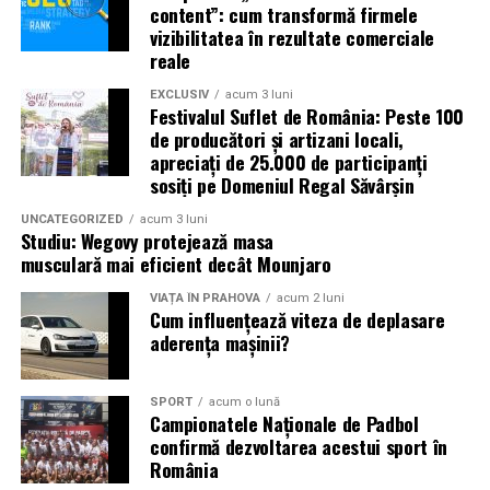
content”: cum transformă firmele
vizibilitatea în rezultate comerciale
reale
EXCLUSIV
acum 3 luni
Festivalul Suflet de România: Peste 100
de producători și artizani locali,
apreciați de 25.000 de participanți
sosiți pe Domeniul Regal Săvârșin
UNCATEGORIZED
acum 3 luni
Studiu: Wegovy protejează masa
musculară mai eficient decât Mounjaro
VIAȚA ÎN PRAHOVA
acum 2 luni
Cum influențează viteza de deplasare
aderența mașinii?
SPORT
acum o lună
Campionatele Naționale de Padbol
confirmă dezvoltarea acestui sport în
România