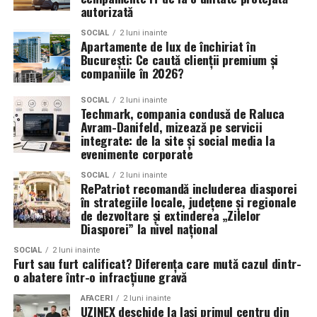
recreate prin alte mijloace. O
formatie nunta
nu doar
PIZZERIA VOLARE; MERLIN’S; DOWNTOWN FITNESS
autorizată
canta, ci creeaza emotii, aduna oamenii pe ringul de
MATEI BASARAB; THE COFFEE HOUSE; CLAUMAR
SOCIAL
2 luni inainte
dans si transforma o petrecere obisnuita intr-un
PESCAR; UNIVERSITATEA DE ȘTIINȚE AGRONOMICE
Apartamente de lux de închiriat în
București: Ce caută clienții premium și
eveniment de neuitat.
ȘI MEDICINĂ VETERINARĂ BUCUREȘTI
companiile în 2026?
Alegerea formatiei potrivite este una dintre cele mai
Parteneri
: AUTO ITALIA IMPEX SRL; KGM BUCUREȘTI
SOCIAL
2 luni inainte
importante decizii ale mirilor si poate face diferenta
– SMT PALLADY; RAZELM LUXURY RESORT –
Techmark, compania condusă de Raluca
dintre o nunta frumoasa si una memorabila.
JURILOVCA; SCEMTOVICI & BENOWITZ GALLERY;
Avram-Danifeld, mizează pe servicii
integrate: de la site și social media la
CREATIVE AVOCADOS; ALCHEMICO.
evenimente corporate
Partener social
: Asociația „România Zâmbește”.
SOCIAL
2 luni inainte
RePatriot recomandă includerea diasporei
în strategiile locale, județene și regionale
Distribuitor:
T.R.I.B.E. Films
.
de dezvoltare și extinderea „Zilelor
www.facebook.com/TribeFilms.ro
–
Diasporei” la nivel național
www.instagram.com/tribefilms.ro/
SOCIAL
2 luni inainte
Furt sau furt calificat? Diferența care mută cazul dintr-
Partener media principal
:
VIRGIN RADIO ROMANIA
o abatere într-o infracțiune gravă
Parteneri media
:
CineFan
,
News.ro
,
Zile și
AFACERI
2 luni inainte
UZINEX deschide la Iași primul centru din