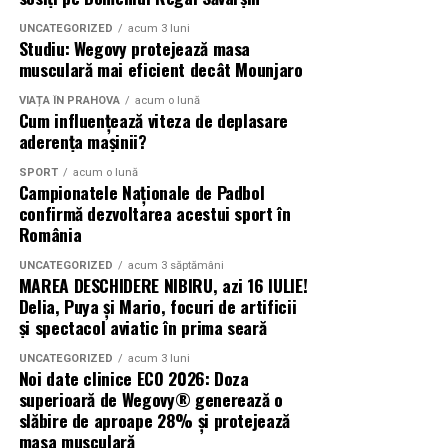
UNCATEGORIZED
acum 3 luni
Studiu: Wegovy protejează masa
musculară mai eficient decât Mounjaro
VIAȚA ÎN PRAHOVA
acum o lună
Cum influențează viteza de deplasare
aderența mașinii?
SPORT
acum o lună
Campionatele Naționale de Padbol
confirmă dezvoltarea acestui sport în
România
UNCATEGORIZED
acum 3 săptămâni
MAREA DESCHIDERE NIBIRU, azi 16 IULIE!
Delia, Puya și Mario, focuri de artificii
și spectacol aviatic în prima seară
UNCATEGORIZED
acum 3 luni
Noi date clinice ECO 2026: Doza
superioară de Wegovy® generează o
slăbire de aproape 28% și protejează
masa musculară