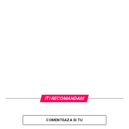
Articolul următor
High Jump Brasov – noua realizare
semnata Waterboyz
ARTICOLE PE ACEIASI TEMA:
URMATORUL
Dupa „Saptamana Europeana a Mobilitatii”, membrii
AJCSPH sunt asteptati la Cupa Geamby
NU RATATI
High Jump Brasov – noua realizare semnata Waterboyz
ITI RECOMANDAM
COMENTEAZA SI TU