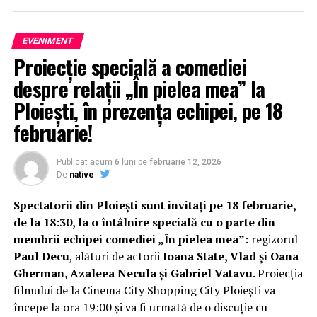
EVENIMENT
Proiecție specială a comediei
despre relații „În pielea mea” la
Ploiești, în prezența echipei, pe 18
februarie!
Publicat
acum 6 luni
pe
februarie 12, 2026
De
native
Spectatorii din Ploiești sunt invitați pe 18 februarie,
de la 18:30, la o întâlnire specială cu o parte din
membrii echipei comediei „În pielea mea”:
regizorul
Paul Decu
, alături de actorii
Ioana State, Vlad și Oana
Gherman, Azaleea Necula și Gabriel Vatavu.
Proiecția
filmului de la Cinema City Shopping City Ploiești va
începe la ora 19:00 și va fi urmată de o discuție cu