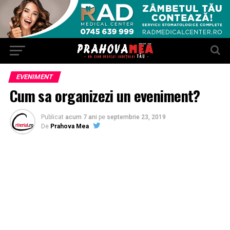
EVENIMENT
Cum sa organizezi un eveniment?
Publicat
acum 7 ani
pe
septembrie 23, 2019
De
Prahova Mea