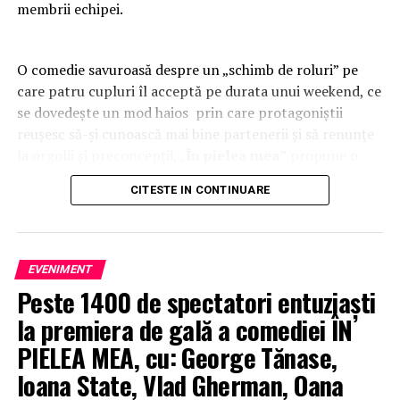
membrii echipei.
O comedie savuroasă despre un „schimb de roluri” pe
care patru cupluri îl acceptă pe durata unui weekend, ce
se dovedește un mod haios prin care protagoniștii
reușesc să-și cunoască mai bine partenerii și să renunțe
la orgolii și preconcepții, „
În pielea mea”
propune o
experiență de cinema relaxantă și amuzantă.
CITESTE IN CONTINUARE
TRAILER:
https://bit.ly/InPieleaMea
Mai multe detalii:
inpieleamea.ro
EVENIMENT
Reprezentativă pentru modul în care majoritatea
Peste 1400 de spectatori entuziaști
tinerilor se raportează la relațiile de cuplu, comedia „În
pielea mea” îi reunește în distribuție pe
Ioana State,
la premiera de gală a comediei ÎN
George Tănase, Sergiu Costache, Oana Gherman,
PIELEA MEA, cu: George Tănase,
Vlad Gherman, Azaleea Necula, Alexandra Răduță,
Ioana State, Vlad Gherman, Oana
Gabriel Vatavu, alături de Ioana Ginghină, Mihai