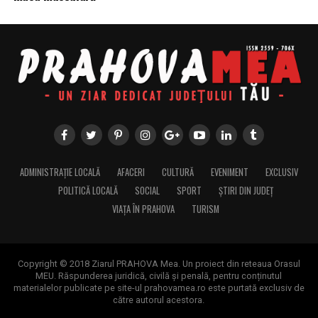
ADMINISTRAȚIE LOCALĂ
AFACERI
CULTURĂ
EVENIMENT
EXCLUSIV
POLITICĂ LOCALĂ
SOCIAL
SPORT
ȘTIRI DIN JUDEȚ
VIAȚA ÎN PRAHOVA
TURISM
Copyright © 2018 Ziarul PRAHOVA Mea. Un proiect din reteaua Orasul
MEU. Răspunderea juridică, civilă și penală, pentru conținutul
materialelor publicate pe site-ul prahovamea.ro este purtată exclusiv de
către autorul acestora.