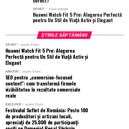
corect?
SPORT
3 luni inainte
Distribuitor:
T.R.I.B.E. Films
.
Huawei Watch Fit 5 Pro: Alegerea Perfectă
www.facebook.com/TribeFilms.ro
–
pentru Un Stil de Viață Activ și Elegant
www.instagram.com/tribefilms.ro/
ȘTIRILE SĂPTĂMÂNII
Partener media principal
:
VIRGIN RADIO ROMANIA
SPORT
acum 3 luni
Huawei Watch Fit 5 Pro: Alegerea
Parteneri media
:
CineFan
,
News.ro
,
Zile și
Perfectă pentru Un Stil de Viață Activ și
Nopți
,
Cinemap
,
Revista
Elegant
FILM
,
Playtech
,
Happ.ro
,
Cinefilia
,
Daily
Magazine
,
Filme-carti
,
MovieNews
,
The
AFACERI
acum 3 luni
SEO pentru „conversion-focused
Movienator
,
Munteanu
.
content”: cum transformă firmele
vizibilitatea în rezultate comerciale
reale
EXCLUSIV
acum 3 luni
Festivalul Suflet de România: Peste 100
de producători și artizani locali,
apreciați de 25.000 de participanți
sosiți pe Domeniul Regal Săvârșin