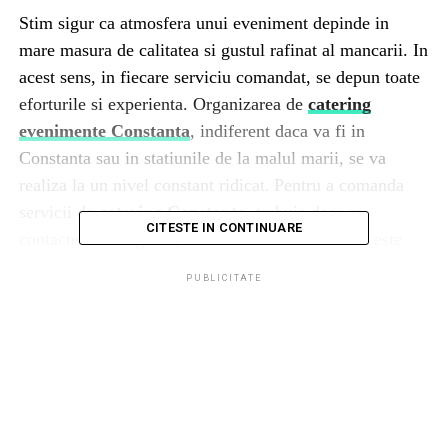
Stim sigur ca atmosfera unui eveniment depinde in
mare masura de calitatea si gustul rafinat al mancarii. In
acest sens, in fiecare serviciu comandat, se depun toate
eforturile si experienta. Organizarea de
catering
evenimente Constanta
, indiferent daca va fi in
Constanta sau in statiunile de la malul marii, se va
realiza la un nivel constant ridicat.
Pentru a comanda
servicii de
catering Constanta
, trebuie doar sa
CITESTE IN CONTINUARE
contactezi managerii prin telefon. De asemenea, este
posibil sa utilizezi serviciul de catering Constanta prin
PUBLICITATE
intermediul site-ului web. Pentru a face acest lucru,
completeaza formular
ul online
cu datele de
contact. Firma de catering evenimente Constanta te va
contacta cat mai curand posibil si va clarifica toate
detaliile serviciului suplimentar.