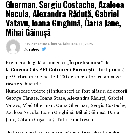
Gherman, Sergiu Costache, Azaleea
Găinușă, Daria Jane
și alții.
Necula, Alexandra Răduță, Gabriel
Regizorul și scenaristul Paul Decu
, absolvent al
Vatavu, Ioana Ginghină, Daria Jane,
Facultății de Teatru UNATC „I.L.Caragiale” și al
Mihai Găinușă
masteratului în regie de film de la MetFilm School
Londra, a colaborat la realizarea primului său
lungmetraj cu o echipă de profesioniști din care fac
Publicat
acum 6 luni
pe
februarie 11, 2026
parte
Adrian Pădurețu (imagine), Bogdan Ivanovici
De
native
(sunet), Anca Miron (scenografie), Francisca Vass
Premiera de gală a comediei
„În pielea mea”
de
(costume)
.
la
Cinema City AFI Cotroceni București
a fost primită
pe 9 februarie de peste 1400 de spectatori cu aplauze,
Mai multe detalii, imagini de la filmări, fragmente din
râsete și bucurie.
film și declarații din partea actorilor sunt disponibile pe
Numeroase vedete și influenceri au fost alături de actorii
paginile social media ale filmului de
Facebook
,
George Tănase, Ioana State, Alexandra Răduță, Gabriel
Instagram
,
TikTok
.
Vatavu, Vlad Gherman, Oana Gherman, Sergiu Costache,
Azaleea Necula, Ioana Ginghină, Mihai Găinușă, Daria
„În Pielea Mea”
este un film produs de: CB MOTION
PICTURES.
Jane, Cătălin Coșarcă și Toto Dumitrescu.
Producător asociat: MAGNETIC MEDIA PRODUCTIONS;
„Este o comedie care nu urmărește tiparele ultimelor