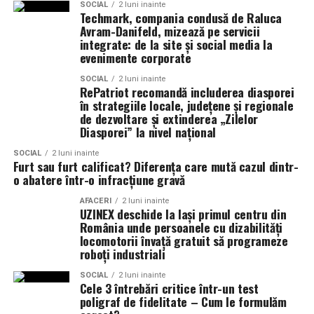
SOCIAL
2 luni inainte
dans si transforma o petrecere obisnuita intr-un
Techmark, compania condusă de Raluca
Realizat cu sprijinul:
eveniment de neuitat.
Avram-Danifeld, mizează pe servicii
integrate: de la site și social media la
Co-finanțatori:
C&C HOUSE RESIDENCE, S&I BEST
Alegerea formatiei potrivite este una dintre cele mai
evenimente corporate
CORPORATION WEB DESIGN, CLIMA FREON
importante decizii ale mirilor si poate face diferenta
SOCIAL
2 luni inainte
dintre o nunta frumoasa si una memorabila.
RePatriot recomandă includerea diasporei
Sponsori
: CLINICA RMN TINERETULUI; CLINICA
în strategiile locale, județene și regionale
IMAMED; OMV PETROM; MIKO BEAUTY PALACE;
de dezvoltare și extinderea „Zilelor
Diasporei” la nivel național
ȘERBAN & ASOCIAȚII; ESTEEM BODY SCULPT & SPA;
PIZZERIA VOLARE; MERLIN’S; DOWNTOWN FITNESS
SOCIAL
2 luni inainte
MATEI BASARAB; THE COFFEE HOUSE; CLAUMAR
Furt sau furt calificat? Diferența care mută cazul dintr-
o abatere într-o infracțiune gravă
PESCAR; UNIVERSITATEA DE ȘTIINȚE AGRONOMICE
ȘI MEDICINĂ VETERINARĂ BUCUREȘTI
AFACERI
2 luni inainte
UZINEX deschide la Iași primul centru din
România unde persoanele cu dizabilități
Parteneri
: AUTO ITALIA IMPEX SRL; KGM BUCUREȘTI
locomotorii învață gratuit să programeze
– SMT PALLADY; RAZELM LUXURY RESORT –
roboți industriali
JURILOVCA; SCEMTOVICI & BENOWITZ GALLERY;
SOCIAL
2 luni inainte
CREATIVE AVOCADOS; ALCHEMICO.
Cele 3 întrebări critice într-un test
poligraf de fidelitate – Cum le formulăm
Partener social
: Asociația „România Zâmbește”.