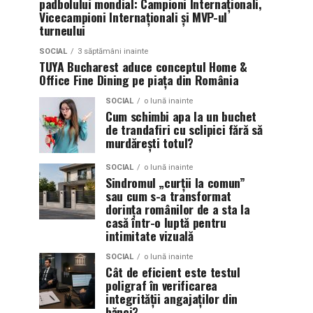
padbolului mondial: Campioni Internaționali,
Vicecampioni Internaționali și MVP-ul
turneului
SOCIAL
3 săptămâni inainte
TUYA Bucharest aduce conceptul Home &
Office Fine Dining pe piața din România
SOCIAL
o lună inainte
Cum schimbi apa la un buchet
de trandafiri cu sclipici fără să
murdărești totul?
SOCIAL
o lună inainte
Sindromul „curții la comun”
sau cum s-a transformat
dorința românilor de a sta la
casă într-o luptă pentru
intimitate vizuală
SOCIAL
o lună inainte
Cât de eficient este testul
poligraf în verificarea
integrității angajaților din
bănci?