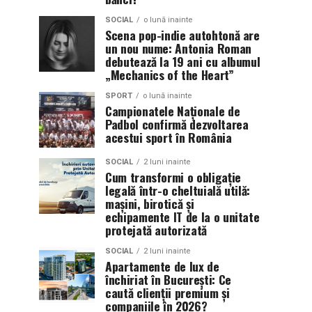
SOCIAL
o lună inainte
Scena pop-indie autohtonă are
un nou nume: Antonia Roman
debutează la 19 ani cu albumul
„Mechanics of the Heart”
SPORT
o lună inainte
Campionatele Naționale de
Padbol confirmă dezvoltarea
acestui sport în România
SOCIAL
2 luni inainte
Cum transformi o obligație
legală într-o cheltuială utilă:
mașini, birotică și
echipamente IT de la o unitate
protejată autorizată
SOCIAL
2 luni inainte
Apartamente de lux de
închiriat în București: Ce
caută clienții premium și
companiile în 2026?