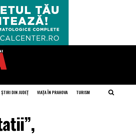
ȘTIRI DIN JUDEȚ
VIAȚA ÎN PRAHOVA
TURISM
tii”,