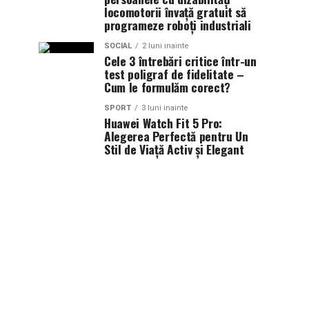
locomotorii învață gratuit să
programeze roboți industriali
SOCIAL
2 luni inainte
Cele 3 întrebări critice într-un
test poligraf de fidelitate –
Cum le formulăm corect?
SPORT
3 luni inainte
Huawei Watch Fit 5 Pro:
Alegerea Perfectă pentru Un
Stil de Viață Activ și Elegant