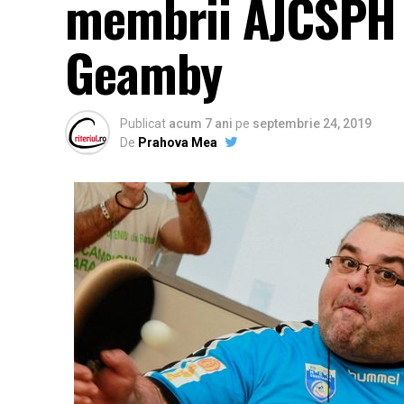
membrii AJCSPH s
Geamby
Publicat
acum 7 ani
pe
septembrie 24, 2019
De
Prahova Mea