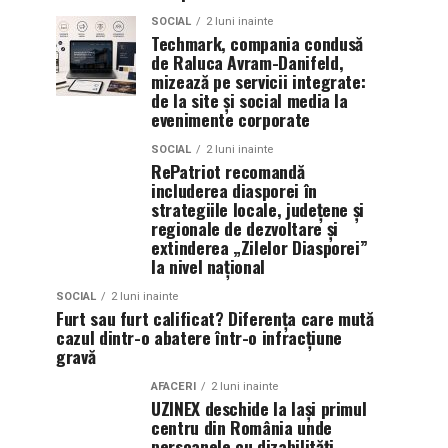
SOCIAL
2 luni inainte
Techmark, compania condusă
de Raluca Avram-Danifeld,
mizează pe servicii integrate:
de la site și social media la
evenimente corporate
SOCIAL
2 luni inainte
RePatriot recomandă
includerea diasporei în
strategiile locale, județene și
regionale de dezvoltare și
extinderea „Zilelor Diasporei”
la nivel național
SOCIAL
2 luni inainte
Furt sau furt calificat? Diferența care mută
cazul dintr-o abatere într-o infracțiune
gravă
AFACERI
2 luni inainte
UZINEX deschide la Iași primul
centru din România unde
persoanele cu dizabilități