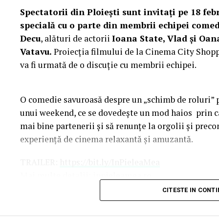
Spectatorii din Ploiești sunt invitați pe 18 febr
specială cu o parte din membrii echipei comed
Decu
, alături de actorii
Ioana State, Vlad și Oan
Vatavu.
Proiecția filmului de la Cinema City Shoppi
va fi urmată de o discuție cu membrii echipei.
O comedie savuroasă despre un „schimb de roluri” pe
unui weekend, ce se dovedește un mod haios prin ca
mai bine partenerii și să renunțe la orgolii și precon
experiență de cinema relaxantă și amuzantă.
TRAILER:
https://bit.ly/InPieleaMea
Mai multe detalii:
inpieleamea.ro
CITESTE IN CONT
Reprezentativă pentru modul în care majoritatea tine
comedia „În pielea mea” îi reunește în distribuție 