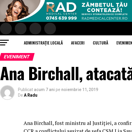
ADMINISTRAȚIE LOCALĂ
AFACERI
CULTURĂ
EVENIME
EVENIMENT
Ana Birchall, atacată
Publicat
acum 7 ani
pe
noiembrie 11, 2019
De
A Radu
Ana Birchall, fost ministru al Justiției, a conf
CCR a conflictului sesizat de șefa CSM Lia Sav