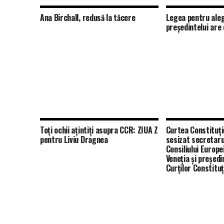
Ana Birchall, redusă la tăcere
Legea pentru ale
preşedintelui are
Toți ochii ațintiți asupra CCR: ZIUA Z
Curtea Constituţi
pentru Liviu Dragnea
sesizat secretaru
Consiliului Europe
Veneţia şi preşedi
Curţilor Constitu