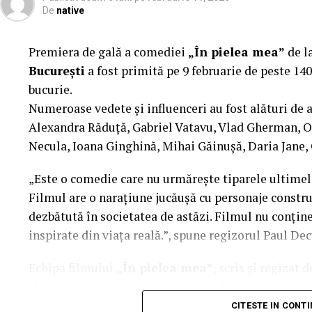
De
native
Realizat cu sprijinul:
Premiera de gală a comediei
„În pielea mea”
de l
Co-finanțatori:
C&C HOUSE RESIDENCE, S&I BE
București
a fost primită pe 9 februarie de peste 140
FREON
bucurie.
Sponsori
Numeroase vedete și influenceri au fost alături de 
: CLINICA RMN TINERETULUI; CLINIC
PALACE; ȘERBAN & ASOCIAȚII; ESTEEM BODY SC
Alexandra Răduță, Gabriel Vatavu, Vlad Gherman, 
MERLIN’S; DOWNTOWN FITNESS MATEI BASARA
Necula, Ioana Ginghină, Mihai Găinușă, Daria Jane,
PESCAR; UNIVERSITATEA DE ȘTIINȚE AGRONOMI
„Este o comedie care nu urmărește tiparele ultimelo
BUCUREȘTI
Filmul are o narațiune jucăușă cu personaje construi
Parteneri
dezbătută în societatea de astăzi. Filmul nu conține 
: AUTO ITALIA IMPEX SRL; KGM BUCU
RESORT – JURILOVCA; SCEMTOVICI & BENOWITZ
inspirate din viața reală.”, spune regizorul Paul Dec
ALCHEMICO.
Echipa filmului
„În pielea mea”
, scris și regizat
Partener social
abordare amuzantă a unei situații des întâlnite în m
: Asociația „România Zâmbește”.
mai greu/ mai ușor. În urma unei provocări pe care p
CITESTE IN CONT