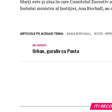
Marţi este şi ziua în care Comitetul Executiv a
fostului ministru al Justiției, Ana Birchall, au 
ARTICOLE PE ACEIASI TEMA:
ANA BIRCHALL
CCR
PR
NU RATATI
Orban, guraliv ca Ponta
ITI RE