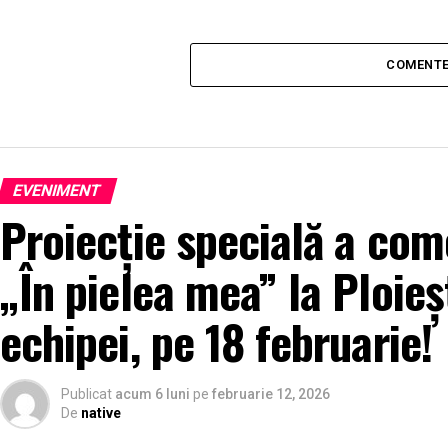
COMENTE
EVENIMENT
Proiecție specială a come
„În pielea mea” la Ploieș
echipei, pe 18 februarie!
Publicat
acum 6 luni
pe
februarie 12, 2026
De
native