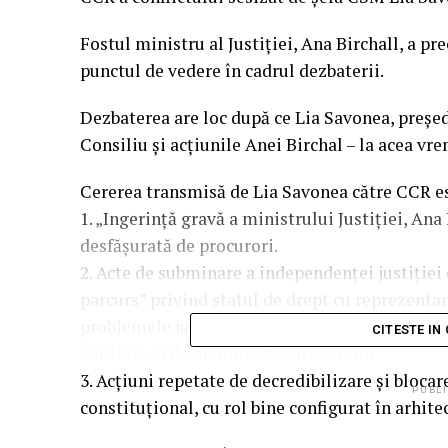
Fostul ministru al Justiției, Ana Birchall, a pr
punctul de vedere în cadrul dezbaterii.
Dezbaterea are loc după ce Lia Savonea, președ
Consiliu şi acţiunile Anei Birchal – la acea vre
Cererea transmisă de Lia Savonea către CCR e
1. „Ingerinţă gravă a ministrului Justiţiei, Ana
desfăşurată de procurori.
2. Acte de subminare a independenţei justiţiei
parcurs” privind statul de drept cu reprezentan
problemele justiţiei din România nu sunt gest
CITESTE IN
abilitate ci de anumiţi factori externi.
3. Acţiuni repetate de decredibilizare şi blocar
PUBLI
constituţional, cu rol bine configurat în arhit