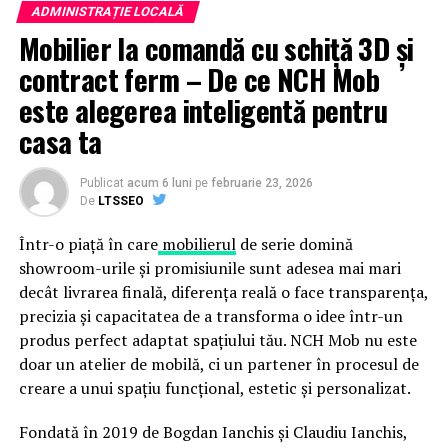
ADMINISTRAȚIE LOCALĂ
Mobilier la comandă cu schiță 3D și
contract ferm – De ce NCH Mob
este alegerea inteligentă pentru
casa ta
Publicat
acum 6 luni
pe
februarie 23, 2026
De
LTSSEO
Într-o piață în care
mobilierul
de serie domină
showroom-urile și promisiunile sunt adesea mai mari
decât livrarea finală, diferența reală o face transparența,
precizia și capacitatea de a transforma o idee într-un
produs perfect adaptat spațiului tău. NCH Mob nu este
doar un atelier de mobilă, ci un partener în procesul de
creare a unui spațiu funcțional, estetic și personalizat.
Fondată în 2019 de Bogdan Ianchis și Claudiu Ianchis,