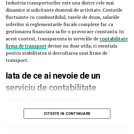
Industria transporturilor este una dintre cele mai
Prin randarea 3D poți analiza:
dinamice si solicitante domenii de activitate. Costurile
fluctuante cu combustibilul, taxele de drum, salariile
numărul și forma fronturilor
soferilor si reglementarile fiscale complexe fac ca
gestionarea financiara sa fie o provocare constanta. In
structura internă a corpurilor
acest context, transparenta in serviciile de
contabilitate
proporțiile în raport cu spațiul disponibil
firma de transport
devine nu doar utila, ci esentiala
pentru stabilitatea si dezvoltarea unei firme de
integrarea electrocasnicelor
transport.
combinațiile de culori și texturi
Iata de ce ai nevoie de un
Această abordare reduce riscul de neînțelegeri și elimină
surprizele neplăcute. Clientul are control total asupra
serviciu de contabilitate
designului și poate solicita modificări până când
proiectul corespunde perfect nevoilor și dorințelor sale.
Claritate in costuri si profitabilitate
Mobilierul personalizat devine astfel un proces
O firma de transport opereaza cu marje de profit
CITESTE IN CONTINUARE
colaborativ, în care funcționalitatea și estetica sunt
sensibile, iar deciziile gresite pot afecta rapid rezultatele
optimizate înainte de a fi tăiat primul panou.
financiare. Un serviciu de contabilitate transparent