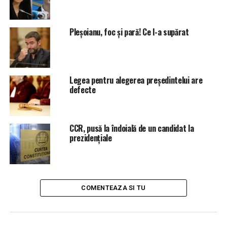
NU RATATI
Vopsiți și revopsiți, la luptă!
Pleșoianu, foc și pară! Ce l-a supărat
Legea pentru alegerea preşedintelui are
defecte
CCR, pusă la îndoială de un candidat la
prezidențiale
COMENTEAZA SI TU