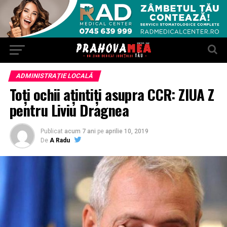
ADMINISTRAȚIE LOCALĂ
Toți ochii ațintiți asupra CCR: ZIUA Z
pentru Liviu Dragnea
Publicat
acum 7 ani
pe
aprilie 10, 2019
De
A Radu