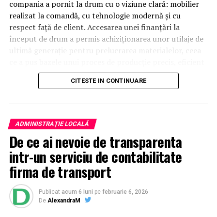
compania a pornit la drum cu o viziune clară: mobilier
realizat la comandă, cu tehnologie modernă și cu
respect față de client. Accesarea unei finanțări la
început de drum a permis achiziționarea unor utilaje de
ultimă generație pentru prelucrarea materialelor, ceea
ce a pus bazele unui proces de producție precis, eficient
și profesionist.
CITESTE IN CONTINUARE
Mobilier la comandă cu schiță
3D – vezi rezultatul înainte de
ADMINISTRAȚIE LOCALĂ
De ce ai nevoie de transparenta
execuție
intr-un serviciu de contabilitate
Unul dintre cele mai importante avantaje oferite de
firma de transport
NCH Mob este realizarea unei schițe 3D pentru fiecare
proiect de mobilier la comandă. Această etapă este
Publicat
acum 6 luni
pe
februarie 6, 2026
esențială pentru că îți permite să vezi exact cum va
De
AlexandraM
arăta mobila înainte de a intra în producție.