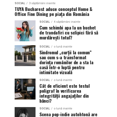
SOCIAL
3 săptămâni inainte
TUYA Bucharest aduce conceptul Home &
Office Fine Dining pe piața din România
SOCIAL
4 săptămâni inainte
Cum schimbi apa la un buchet
de trandafiri cu sclipici fără să
murdărești totul?
SOCIAL
o lună inainte
Sindromul „curții la comun”
sau cum s-a transformat
dorința românilor de a sta la
casă într-o luptă pentru
intimitate vizuală
SOCIAL
o lună inainte
Cât de eficient este testul
poligraf în verificarea
integrității angajaților din
bănci?
SOCIAL
o lună inainte
Scena pop-indie autohtonă are