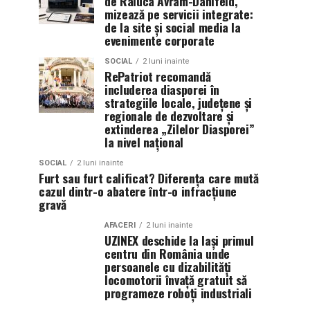
de Raluca Avram-Danifeld,
mizează pe servicii integrate:
de la site și social media la
evenimente corporate
SOCIAL
2 luni inainte
RePatriot recomandă
includerea diasporei în
strategiile locale, județene și
regionale de dezvoltare și
extinderea „Zilelor Diasporei”
la nivel național
SOCIAL
2 luni inainte
Furt sau furt calificat? Diferența care mută
cazul dintr-o abatere într-o infracțiune
gravă
AFACERI
2 luni inainte
UZINEX deschide la Iași primul
centru din România unde
persoanele cu dizabilități
locomotorii învață gratuit să
programeze roboți industriali