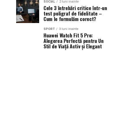
SOCIAL
2 luni inainte
Cele 3 întrebări critice într-un
test poligraf de fidelitate –
Cum le formulăm corect?
SPORT
3 luni inainte
Huawei Watch Fit 5 Pro:
Alegerea Perfectă pentru Un
Stil de Viață Activ și Elegant