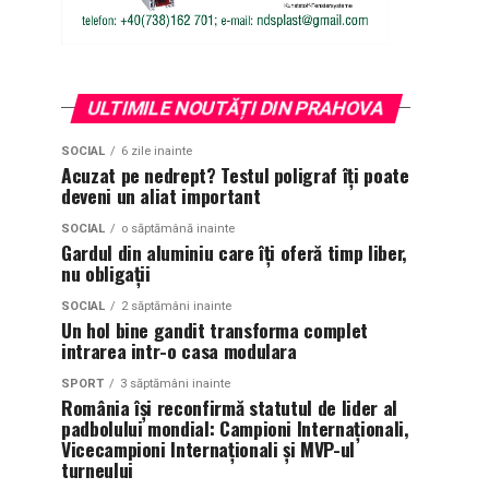
ULTIMILE NOUTĂȚI DIN PRAHOVA
SOCIAL
6 zile inainte
Acuzat pe nedrept? Testul poligraf îţi poate
deveni un aliat important
SOCIAL
o săptămână inainte
Gardul din aluminiu care îți oferă timp liber,
nu obligații
SOCIAL
2 săptămâni inainte
Un hol bine gandit transforma complet
intrarea intr-o casa modulara
SPORT
3 săptămâni inainte
România își reconfirmă statutul de lider al
padbolului mondial: Campioni Internaționali,
Vicecampioni Internaționali și MVP-ul
turneului