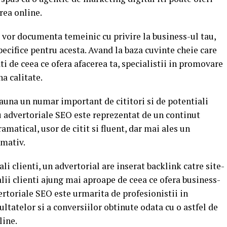
rea online.
e vor documenta temeinic cu privire la business-ul tau,
specifice pentru acesta. Avand la baza cuvinte cheie care
ti de ceea ce ofera afacerea ta, specialistii in promovare
a calitate.
auna un numar important de cititori si de potentiali
ru advertoriale SEO este reprezentat de un continut
amatical, usor de citit si fluent, dar mai ales un
rmativ.
li clienti, un advertorial are inserat backlink catre site-
ialii clienti ajung mai aproape de ceea ce ofera business-
ertoriale SEO este urmarita de profesionistii in
ltatelor si a conversiilor obtinute odata cu o astfel de
line.