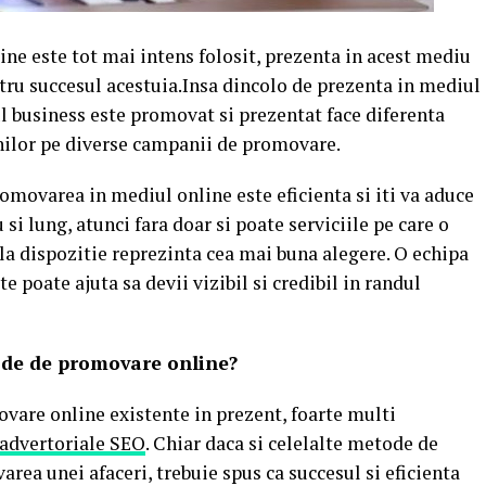
line este tot mai intens folosit, prezenta in acest mediu
ntru succesul acestuia.Insa dincolo de prezenta in mediul
l business este promovat si prezentat face diferenta
banilor pe diverse campanii de promovare.
romovarea in mediul online este eficienta si iti va aduce
i lung, atunci fara doar si poate serviciile pe care o
la dispozitie reprezinta cea mai buna alegere. O echipa
e poate ajuta sa devii vizibil si credibil in randul
ode de promovare online?
are online existente in prezent, foarte multi
advertoriale SEO
. Chiar daca si celelalte metode de
rea unei afaceri, trebuie spus ca succesul si eficienta