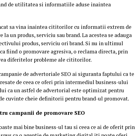
nd de utilitatea si informatiile aduse inaintea
ncat sa vina inaintea cititorilor cu informatii extrem de
e la un produs, serviciu sau brand. La acestea se adauga
ectivului produs, serviciu ori brand. Si nu in ultimul
 ca fiind o promovare agresiva, o reclama directa, prin
ea diferitelor probleme ale cititorilor.
campanie de advertoriale SEO ai siguranta faptului ca te
eresate de ceea ce oferi prin intermediul business-ului
ului ca un astfel de advertorial este optimizat pentru
de cuvinte cheie definitorii pentru brand-ul promovat.
ntru campanii de promovare SEO
ste mai bine business-ul tau si ceea ce ai de oferit prin
spus ca o agentie de marketing digital iti poate oferi