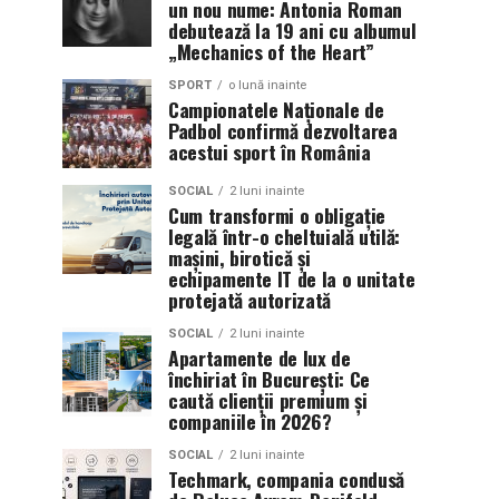
un nou nume: Antonia Roman
debutează la 19 ani cu albumul
„Mechanics of the Heart”
SPORT
o lună inainte
Campionatele Naționale de
Padbol confirmă dezvoltarea
acestui sport în România
SOCIAL
2 luni inainte
Cum transformi o obligație
legală într-o cheltuială utilă:
mașini, birotică și
echipamente IT de la o unitate
protejată autorizată
SOCIAL
2 luni inainte
Apartamente de lux de
închiriat în București: Ce
caută clienții premium și
companiile în 2026?
SOCIAL
2 luni inainte
Techmark, compania condusă