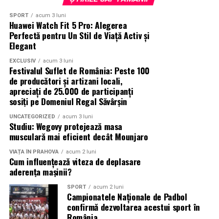
Partener media principal
:
VIRGIN RADIO ROMANIA
SPORT
acum 3 luni
Huawei Watch Fit 5 Pro: Alegerea
Parteneri media
:
CineFan
,
News.ro
,
Zile și
Perfectă pentru Un Stil de Viață Activ și
Nopți
,
Cinemap
,
Revista
Elegant
FILM
,
Playtech
,
Happ.ro
,
Cinefilia
,
Daily
Magazine
,
Filme-carti
,
MovieNews
,
The
EXCLUSIV
acum 3 luni
Festivalul Suflet de România: Peste 100
Movienator
,
Munteanu
.
de producători și artizani locali,
apreciați de 25.000 de participanți
sosiți pe Domeniul Regal Săvârșin
UNCATEGORIZED
acum 3 luni
Studiu: Wegovy protejează masa
musculară mai eficient decât Mounjaro
VIAȚA ÎN PRAHOVA
acum 2 luni
Cum influențează viteza de deplasare
aderența mașinii?
SPORT
acum 2 luni
Campionatele Naționale de Padbol
confirmă dezvoltarea acestui sport în
România