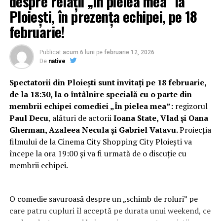
despre relații „În pielea mea” la
sunt:
Ploiești, în prezența echipei, pe 18
are un tub lung care Ã®Èi permite sÄ aspiri Ã®n
februarie!
spaÈii Ã®nguste precum spaÈiile de sub Èi dintre
scaunele masinii;
Publicat
acum 6 luni
pe
februarie 12, 2026
De
native
cablul lung, de 5m, te va ajuta sÄ ajungi cu uÈurinÈÄ
Ã®n toate zonele maÈinii, inclusiv Ã®n portbagaj;
Spectatorii din Ploiești sunt invitați pe 18 februarie,
de la 18:30, la o întâlnire specială cu o parte din
are un sistem de golire lateralÄ, ceea ce
membrii echipei comediei „În pielea mea”:
regizorul
Ã®nseamnÄ cÄ, atunci cÃ¢nd Ã®l cureÈi, toatÄ
Paul Decu
, alături de actorii
Ioana State, Vlad și Oana
murdÄria se duce direct la gunoi, fÄrÄ ca tu sÄ intri
Gherman, Azaleea Necula și Gabriel Vatavu.
Proiecția
Ã®n contact cu ea;
filmului de la Cinema City Shopping City Ploiești va
prezenÈa ferestrei la rezervor te va ajuta sÄ Ètii
începe la ora 19:00 și va fi urmată de o discuție cu
cÃ¢nd trebuie golit;
membrii echipei.
rozeta de curÄÈare a filtrului Ã®Èi permite sÄ
cureÈi filtrul foarte uÈor Èi fÄrÄ mÃ¢ini;
O comedie savuroasă despre un „schimb de roluri” pe
Aspirator auto Black&Decker PV1200AV
care patru cupluri îl acceptă pe durata unui weekend, ce