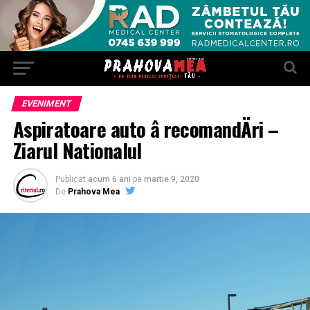
EVENIMENT
Aspiratoare auto â recomandÄri –
Ziarul Nationalul
Publicat
acum 6 ani
pe
martie 9, 2020
De
Prahova Mea