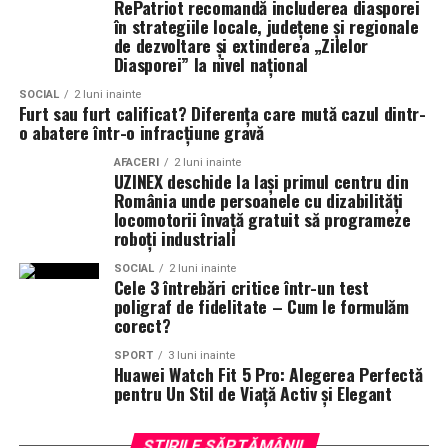
RePatriot recomandă includerea diasporei
O formatie profesionista este, fara indoiala, inima unei
Sponsori
: CLINICA RMN TINERETULUI; CLINICA
în strategiile locale, județene și regionale
nunti reusite. In 2026, accentul cade pe autenticitate,
IMAMED; OMV PETROM; MIKO BEAUTY PALACE;
de dezvoltare și extinderea „Zilelor
Diasporei” la nivel național
energie si momentul live – elemente ce nu pot fi
ȘERBAN & ASOCIAȚII; ESTEEM BODY SCULPT & SPA;
recreate prin alte mijloace. O
formatie nunta
nu doar
PIZZERIA VOLARE; MERLIN’S; DOWNTOWN FITNESS
SOCIAL
2 luni inainte
canta, ci creeaza emotii, aduna oamenii pe ringul de
Furt sau furt calificat? Diferența care mută cazul dintr-
MATEI BASARAB; THE COFFEE HOUSE; CLAUMAR
o abatere într-o infracțiune gravă
dans si transforma o petrecere obisnuita intr-un
PESCAR; UNIVERSITATEA DE ȘTIINȚE AGRONOMICE
eveniment de neuitat.
ȘI MEDICINĂ VETERINARĂ BUCUREȘTI
AFACERI
2 luni inainte
UZINEX deschide la Iași primul centru din
România unde persoanele cu dizabilități
Alegerea formatiei potrivite este una dintre cele mai
Parteneri
: AUTO ITALIA IMPEX SRL; KGM BUCUREȘTI
locomotorii învață gratuit să programeze
importante decizii ale mirilor si poate face diferenta
– SMT PALLADY; RAZELM LUXURY RESORT –
roboți industriali
dintre o nunta frumoasa si una memorabila.
JURILOVCA; SCEMTOVICI & BENOWITZ GALLERY;
SOCIAL
2 luni inainte
CREATIVE AVOCADOS; ALCHEMICO.
Cele 3 întrebări critice într-un test
poligraf de fidelitate – Cum le formulăm
Partener social
: Asociația „România Zâmbește”.
corect?
SPORT
3 luni inainte
Distribuitor:
T.R.I.B.E. Films
.
Huawei Watch Fit 5 Pro: Alegerea Perfectă
www.facebook.com/TribeFilms.ro
–
pentru Un Stil de Viață Activ și Elegant
www.instagram.com/tribefilms.ro/
ȘTIRILE SĂPTĂMÂNII