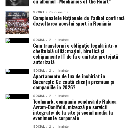
cu albumul „Mechanics of the Heart”
Miron, iar de costume Francisca Vass.
vioara electrica, saxofon, momente cu acordeon
SPORT
2 luni inainte
live, show-uri interactive cu invitatii, mixuri moderne
Campionatele Naționale de Padbol confirmă
„În Pielea Mea”
este un film produs de: CB MOTION
intre genuri sau reinterpretari spectaculoase ale
dezvoltarea acestui sport în România
PICTURES.
pieselor clasice.
Combinatia Formatie + DJ
Producător asociat: MAGNETIC MEDIA PRODUCTIONS
SOCIAL
2 luni inainte
Cum transformi o obligație legală într-o
Pentru un flux perfect al petrecerii, multe cupluri
cheltuială utilă: mașini, birotică și
Producător: Claudiu Boboc
aleg pachetul complet. Formatia asigura momentele
echipamente IT de la o unitate protejată
majore si atmosfera live, iar DJ-ul completeaza cu
autorizată
Producător executiv: Adela Mara
mixuri moderne, pauze elegante si transiztii fluide.
SOCIAL
2 luni inainte
Apartamente de lux de închiriat în
Experiente vizuale premium
Manager producție: Iulia Cezara Roșu
București: Ce caută clienții premium și
Nu doar sunetul conteaza in 2026, ci si modul in
companiile în 2026?
Casting: ELEPHANT MEDIA
care arata scena: lumini inteligente, efecte speciale,
ecrane LED, scenografie moderna si coregrafii
SOCIAL
2 luni inainte
Techmark, compania condusă de Raluca
Realizat cu sprijinul:
adaptate muzicii. Totul pentru un impact vizual
Avram-Danifeld, mizează pe servicii
memorabil.
integrate: de la site și social media la
Co-finanțatori:
C&C HOUSE RESIDENCE, S&I BEST
evenimente corporate
Concluzie
CORPORATION WEB DESIGN, CLIMA FREON
SOCIAL
2 luni inainte