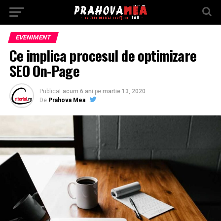
EVENIMENT
Ce implica procesul de optimizare
SEO On-Page
Publicat
acum 6 ani
pe
martie 13, 2020
De
Prahova Mea