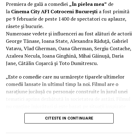
Premiera de gală a comediei
„În pielea mea”
de
(costume)
.
la
Cinema City AFI Cotroceni București
a fost primită
pe 9 februarie de peste 1400 de spectatori cu aplauze,
Mai multe detalii, imagini de la filmări, fragmente din
râsete și bucurie.
film și declarații din partea actorilor sunt disponibile pe
Numeroase vedete și influenceri au fost alături de actorii
paginile social media ale filmului de
Facebook
,
George Tănase, Ioana State, Alexandra Răduță, Gabriel
Instagram
,
TikTok
.
Vatavu, Vlad Gherman, Oana Gherman, Sergiu Costache,
Azaleea Necula, Ioana Ginghină, Mihai Găinușă, Daria
„În Pielea Mea”
este un film produs de: CB MOTION
PICTURES.
Jane, Cătălin Coșarcă și Toto Dumitrescu.
Producător asociat: MAGNETIC MEDIA PRODUCTIONS;
„Este o comedie care nu urmărește tiparele ultimelor
Producător executiv: Adela Mara.
comedii lansate în ultimul timp la noi. Filmul are o
narațiune jucăușă cu personaje construite în jurul unei
Manager producție: Iulia Cezara Roșu.
tematici aprins dezbătută în societatea de astăzi. Filmul
Casting: ELEPHANT MEDIA.
nu conține înjurături și este bazat pe situații inspirate
din viața reală.”, spune regizorul Paul Decu.
Realizat cu sprijinul:
CITESTE IN CONTINUARE
Echipa filmului
„În pielea mea”
, scris și regizat de Paul
Co-finanțatori:
C&C HOUSE RESIDENCE, S&I BEST
Decu, propune spectatorilor o abordare amuzantă a