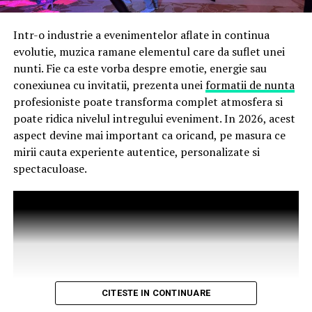
vor primi un premiu garantat din partea Avon.
Partener media principal
:
VIRGIN RADIO ROMANIA
Intr-o industrie a evenimentelor aflate in continua
evolutie, muzica ramane elementul care da suflet unei
Până pe 23 februarie, toți spectatorii din țară care și-au
Parteneri media
:
CineFan
,
News.ro
,
Zile și Nopți
,
nunti. Fie ca este vorba despre emotie, energie sau
cumpărat bilet la filmul „În pielea mea” se pot înscrie în
Cinemap
,
Revista FILM
,
Playtech
,
Happ.ro
,
Cinefilia
,
conexiunea cu invitatii, prezenta unei
formatii de nunta
cursa pentru un iPhone 17 Pro Max, încărcând dovada
Daily Magazine
,
Filme-carti
,
MovieNews
,
The
profesioniste poate transforma complet atmosfera si
achiziției biletului la cinema în
formularul dedicat
Movienator
,
Munteanu
.
poate ridica nivelul intregului eveniment. In 2026, acest
concursului
, premiul fiind oferit prin tragere la sorți pe
aspect devine mai important ca oricand, pe masura ce
24 februarie.
mirii cauta experiente autentice, personalizate si
spectaculoase.
După proiecțiile speciale din Arad, Timișoara, Alba Iulia,
Sibiu, Brașov, Cluj-Napoca, Baia Mare, Oradea, cu săli
pline, multe aplauze, râsete și discuții îndelungate cu
spectatorii curioși și încântați de poveste și de
prestațiile actorilor, caravana
„În pielea mea”
continuă
în mai multe orașe.
Pe
11 februarie
va avea loc proiecția specială
„În pielea
CITESTE IN CONTINUARE
mea”
de la
Cinema City din City Park Constanța
,
de la