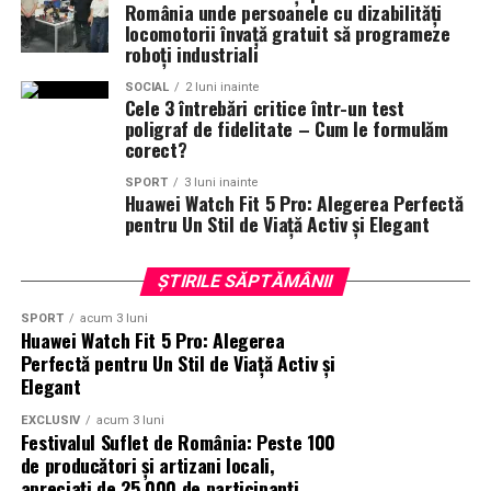
Nopți
,
Cinemap
,
Revista
România unde persoanele cu dizabilități
FILM
,
Playtech
,
Happ.ro
,
Cinefilia
,
Daily
locomotorii învață gratuit să programeze
roboți industriali
Magazine
,
Filme-carti
,
MovieNews
,
The
Movienator
,
Munteanu
.
SOCIAL
2 luni inainte
Cele 3 întrebări critice într-un test
poligraf de fidelitate – Cum le formulăm
corect?
SPORT
3 luni inainte
Huawei Watch Fit 5 Pro: Alegerea Perfectă
pentru Un Stil de Viață Activ și Elegant
ȘTIRILE SĂPTĂMÂNII
SPORT
acum 3 luni
Huawei Watch Fit 5 Pro: Alegerea
Perfectă pentru Un Stil de Viață Activ și
Elegant
EXCLUSIV
acum 3 luni
Festivalul Suflet de România: Peste 100
de producători și artizani locali,
apreciați de 25.000 de participanți