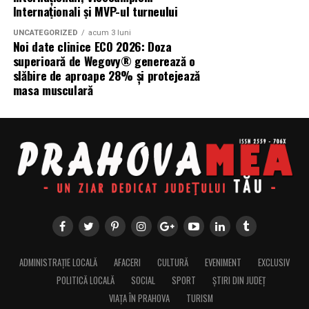
Internaționali și MVP-ul turneului
UNCATEGORIZED
acum 3 luni
Noi date clinice ECO 2026: Doza
superioară de Wegovy® generează o
slăbire de aproape 28% și protejează
masa musculară
ADMINISTRAȚIE LOCALĂ
AFACERI
CULTURĂ
EVENIMENT
EXCLUSIV
POLITICĂ LOCALĂ
SOCIAL
SPORT
ȘTIRI DIN JUDEȚ
VIAȚA ÎN PRAHOVA
TURISM