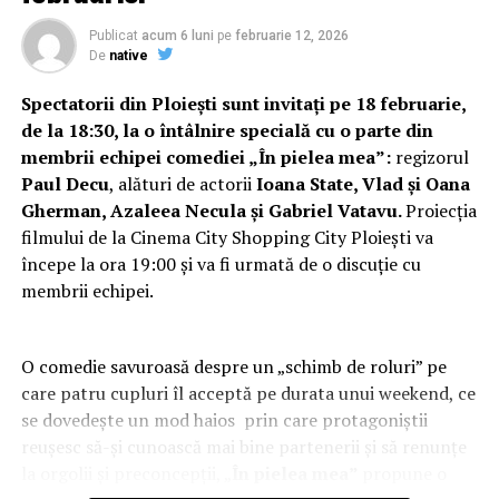
Publicat
acum 6 luni
pe
februarie 12, 2026
De
native
Spectatorii din Ploiești sunt invitați pe 18 februarie,
de la 18:30, la o întâlnire specială cu o parte din
membrii echipei comediei „În pielea mea”:
regizorul
Paul Decu
, alături de actorii
Ioana State, Vlad și Oana
Gherman, Azaleea Necula și Gabriel Vatavu.
Proiecția
filmului de la Cinema City Shopping City Ploiești va
începe la ora 19:00 și va fi urmată de o discuție cu
membrii echipei.
O comedie savuroasă despre un „schimb de roluri” pe
care patru cupluri îl acceptă pe durata unui weekend, ce
se dovedește un mod haios prin care protagoniștii
reușesc să-și cunoască mai bine partenerii și să renunțe
la orgolii și preconcepții, „
În pielea mea”
propune o