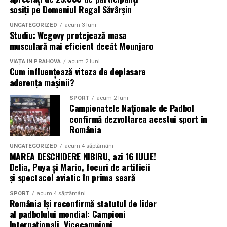
sosiți pe Domeniul Regal Săvârșin
UNCATEGORIZED
acum 3 luni
Studiu: Wegovy protejează masa
musculară mai eficient decât Mounjaro
VIAȚA ÎN PRAHOVA
acum 2 luni
Cum influențează viteza de deplasare
aderența mașinii?
SPORT
acum 2 luni
Campionatele Naționale de Padbol
confirmă dezvoltarea acestui sport în
România
UNCATEGORIZED
acum 4 săptămâni
MAREA DESCHIDERE NIBIRU, azi 16 IULIE!
Delia, Puya și Mario, focuri de artificii
și spectacol aviatic în prima seară
SPORT
acum 4 săptămâni
România își reconfirmă statutul de lider
al padbolului mondial: Campioni
Internaționali, Vicecampioni