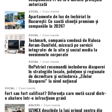
recreate prin alte mijloace. O
formatie nunta
nu doar
PIZZERIA VOLARE; MERLIN’S; DOWNTOWN FITNESS
autorizată
canta, ci creeaza emotii, aduna oamenii pe ringul de
MATEI BASARAB; THE COFFEE HOUSE; CLAUMAR
SOCIAL
2 luni inainte
dans si transforma o petrecere obisnuita intr-un
PESCAR; UNIVERSITATEA DE ȘTIINȚE AGRONOMICE
Apartamente de lux de închiriat în
București: Ce caută clienții premium și
eveniment de neuitat.
ȘI MEDICINĂ VETERINARĂ BUCUREȘTI
companiile în 2026?
Alegerea formatiei potrivite este una dintre cele mai
Parteneri
: AUTO ITALIA IMPEX SRL; KGM BUCUREȘTI
SOCIAL
2 luni inainte
importante decizii ale mirilor si poate face diferenta
– SMT PALLADY; RAZELM LUXURY RESORT –
Techmark, compania condusă de Raluca
dintre o nunta frumoasa si una memorabila.
JURILOVCA; SCEMTOVICI & BENOWITZ GALLERY;
Avram-Danifeld, mizează pe servicii
integrate: de la site și social media la
CREATIVE AVOCADOS; ALCHEMICO.
evenimente corporate
Partener social
: Asociația „România Zâmbește”.
SOCIAL
2 luni inainte
RePatriot recomandă includerea diasporei
în strategiile locale, județene și regionale
Distribuitor:
T.R.I.B.E. Films
.
de dezvoltare și extinderea „Zilelor
www.facebook.com/TribeFilms.ro
–
Diasporei” la nivel național
www.instagram.com/tribefilms.ro/
SOCIAL
2 luni inainte
Furt sau furt calificat? Diferența care mută cazul dintr-
Partener media principal
:
VIRGIN RADIO ROMANIA
o abatere într-o infracțiune gravă
Parteneri media
:
CineFan
,
News.ro
,
Zile și
AFACERI
2 luni inainte
UZINEX deschide la Iași primul centru din