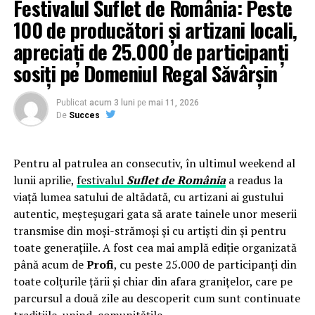
Festivalul Suflet de România: Peste
necreştinul Îl visează imperfect, aproximîndu-L
100 de producători și artizani locali,
mitologic sau filosofic, cu puteri omeneşti (drama
“religiilor naturale”)[4]. Dar Dumnezeul Cel Viu nu poate
apreciați de 25.000 de participanți
fi substituit nici de Zeii Fabulei, nici de Dumnezeul
sosiți pe Domeniul Regal Săvârșin
abstract al filosofilor! Nu-i mai puţin adevărat că orice
om religios, fie el creştin sau necreştin, este principial
Publicat
acum 3 luni
pe
mai 11, 2026
orientat spre Divinitate, simţindu-se insuficient sieşi şi
De
Succes
refuzîndu-se “devenirii oarbe”, “vremii care vremuieşte”.
Ipostaza negativă a “omului istoric” este “omul
autonom” de la care am pornit, cel ce raportează totul
Pentru al patrulea an consecutiv, în ultimul weekend al
la sine însuşi, tinzînd să se în-singureze în ţarcul acestei
lunii aprilie,
festivalul
Suflet de România
a readus la
lumi, dominat de trufie şi de amăgire. Împrumutînd
viață lumea satului de altădată, cu artizani ai gustului
termenii lui Bossuet (la care şi Petre Ţuţea obişnuia să
autentic, meșteșugari gata să arate tainele unor meserii
facă apel), putem spune că “omul autonom”, ignorînd
transmise din moși-strămoși și cu artiști din și pentru
“calea Domnului”, bîjbîie ca un orb pe “calea omului”.
toate generațiile. A fost cea mai amplă ediție organizată
Sau, în termeni augustinieni, el întoarce spatele
până acum de
Profi
, cu peste 25.000 de participanți din
acelei civitas Dei şi se înfundă, cu perversă voluptate,
toate colțurile țării și chiar din afara granițelor, care pe
în civitas terrena.
parcursul a două zile au descoperit cum sunt continuate
De fapt, creştineşte vorbind, “autonomia” aceasta este