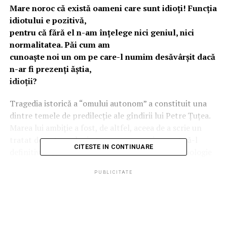
Mare noroc că există oameni care sunt idioţi! Funcţia
idiotului e pozitivă,
pentru că fără el n-am înţelege nici geniul, nici
normalitatea. Păi cum am
cunoaşte noi un om pe care-l numim desăvârşit dacă
n-ar fi prezenţi ăştia,
idioţii?
Tragedia istorică a “omului autonom” a constituit una
dintre temele de predilecţie ale gîndirii lui Petre Ţuţea.
Marea lui ambiţie a fost, de altfel, aceea de a scrie un
tratat de antropologie (pe care n-a mai apucat să-l
CITESTE IN CONTINUARE
definitiveze); nu era vorba de o lucrare de antropologie
ştiinţifică (atît de la modă astăzi), ci de un discurs
PUBLICITATE
filosofico-teologic, axat pe problematica gnoseologică.
Pe acest “om autonom”, căruia i-a făcut o radiografie
necruţătoare, a căutat el să-l “vindece”, la modul
socratic, de prea multa lui “deşteptăciune”. Cînd spun
lucrul acesta, am în minte un articol al lui Nae Ionescu