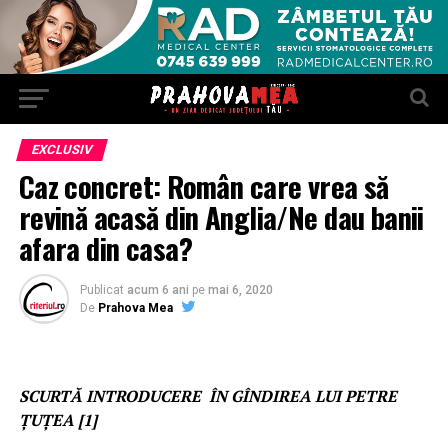
EXCLUSIV
Caz concret: Român care vrea să
revină acasă din Anglia/Ne dau banii
afara din casa?
Publicat
acum 6 ani
pe
mai 6, 2020
De
Prahova Mea
SCURTĂ INTRODUCERE ÎN GÎNDIREA LUI PETRE
ŢUŢEA [1]