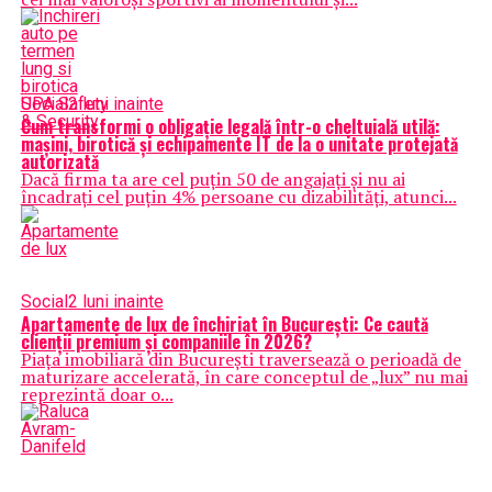
Social
2 luni inainte
Cum transformi o obligație legală într-o cheltuială utilă:
mașini, birotică și echipamente IT de la o unitate protejată
autorizată
Dacă firma ta are cel puțin 50 de angajați și nu ai
încadrați cel puțin 4% persoane cu dizabilități, atunci...
Social
2 luni inainte
Apartamente de lux de închiriat în București: Ce caută
clienții premium și companiile în 2026?
Piața imobiliară din București traversează o perioadă de
maturizare accelerată, în care conceptul de „lux” nu mai
reprezintă doar o...