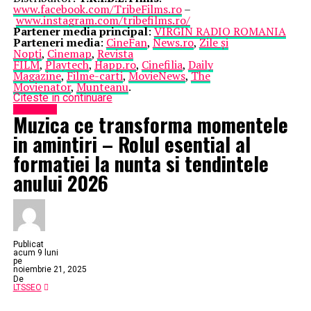
www.facebook.com/TribeFilms.ro
–
www.instagram.com/tribefilms.ro/
Partener media principal
:
VIRGIN RADIO ROMANIA
Parteneri media
:
CineFan
,
News.ro
,
Zile și
Nopți
,
Cinemap
,
Revista
FILM
,
Playtech
,
Happ.ro
,
Cinefilia
,
Daily
Magazine
,
Filme-carti
,
MovieNews
,
The
Movienator
,
Munteanu
.
Citeste in continuare
Eveniment
Muzica ce transforma momentele
in amintiri – Rolul esential al
formatiei la nunta si tendintele
anului 2026
Publicat
acum 9 luni
pe
noiembrie 21, 2025
De
LTSSEO