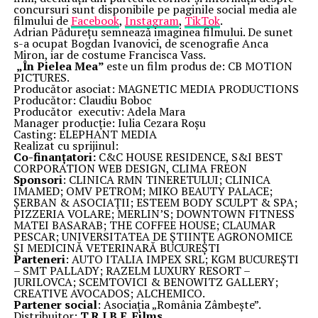
concursuri sunt disponibile pe paginile social media ale
filmului de
Facebook
,
Instagram
,
TikTok
.
Adrian Pădurețu semnează imaginea filmului. De sunet
s-a ocupat Bogdan Ivanovici, de scenografie Anca
Miron, iar de costume Francisca Vass.
„În Pielea Mea”
este un film produs de: CB MOTION
PICTURES.
Producător asociat: MAGNETIC MEDIA PRODUCTIONS
Producător: Claudiu Boboc
Producător executiv: Adela Mara
Manager producție: Iulia Cezara Roșu
Casting: ELEPHANT MEDIA
Realizat cu sprijinul:
Co-finanțatori:
C&C HOUSE RESIDENCE, S&I BEST
CORPORATION WEB DESIGN, CLIMA FREON
Sponsori
: CLINICA RMN TINERETULUI; CLINICA
IMAMED; OMV PETROM; MIKO BEAUTY PALACE;
ȘERBAN & ASOCIAȚII; ESTEEM BODY SCULPT & SPA;
PIZZERIA VOLARE; MERLIN’S; DOWNTOWN FITNESS
MATEI BASARAB; THE COFFEE HOUSE; CLAUMAR
PESCAR; UNIVERSITATEA DE ȘTIINȚE AGRONOMICE
ȘI MEDICINĂ VETERINARĂ BUCUREȘTI
Parteneri
: AUTO ITALIA IMPEX SRL; KGM BUCUREȘTI
– SMT PALLADY; RAZELM LUXURY RESORT –
JURILOVCA; SCEMTOVICI & BENOWITZ GALLERY;
CREATIVE AVOCADOS; ALCHEMICO.
Partener social
: Asociația „România Zâmbește”.
Distribuitor:
T.R.I.B.E. Films
.