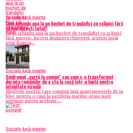
Social
o lună inainte
Cum schimbi apa la un buchet de trandafiri cu sclipici fără
să murdărești totul?
Ca să schimbi apa la un buchet de trandafiri cu sclipici
fără mizerie, lucrezi deasupra chiuvetei, scuturi întâi
ușor floarea...
Social
o lună inainte
Sindromul „curții la comun” sau cum s-a transformat
dorința românilor de a sta la casă într-o luptă pentru
intimitate vizuală
Motivele pentru care românii lasă apartamentele de la
bloc pentru o casă la periferia marilor orașe sunt
aproape mereu aceleași:...
Social
o lună inainte