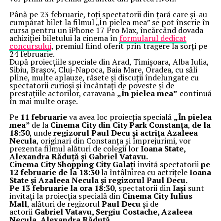
Până pe 23 februarie, toți spectatorii din țară care și-au
cumpărat bilet la filmul „În pielea mea” se pot înscrie în
cursa pentru un iPhone 17 Pro Max, încărcând dovada
achiziției biletului la cinema în
formularul dedicat
concursului
, premiul fiind oferit prin tragere la sorți pe
24 februarie.
După proiecțiile speciale din Arad, Timișoara, Alba Iulia,
Sibiu, Brașov, Cluj-Napoca, Baia Mare, Oradea, cu săli
pline, multe aplauze, râsete și discuții îndelungate cu
spectatorii curioși și încântați de poveste și de
prestațiile actorilor, caravana
„În pielea mea”
continuă
în mai multe orașe.
Pe
11 februarie
va avea loc proiecția specială
„În pielea
mea”
de la
Cinema City din City Park Constanța
,
de la
18:30
, unde
regizorul Paul Decu și actrița Azaleea
Necula
, originari din Constanța și împrejurimi, vor
prezenta filmul alături de colegii lor
Ioana State,
Alexandra Răduță și Gabriel Vatavu.
Cinema City Shopping City Galați
invită spectatorii
pe
12 februarie de la 18:30
la întâlnirea cu actrițele
Ioana
State și Azaleea Necula și regizorul Paul Decu.
Pe 13 februarie la ora 18:30
, spectatorii din
Iași
sunt
invitați la proiecția specială din
Cinema City Iulius
Mall
, alături de regizorul
Paul Decu
și de
actorii
Gabriel Vatavu, Sergiu Costache, Azaleea
Necula, Alexandra Răduță.