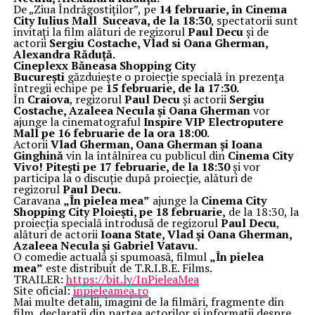
De „Ziua Îndrăgostiților”, pe
14 februarie, în Cinema
City Iulius Mall Suceava, de la 18:30
, spectatorii sunt
invitați la film alături de regizorul
Paul Decu
și de
actorii
Sergiu Costache, Vlad si Oana Gherman,
Alexandra Răduță.
Cineplexx Băneasa Shopping City
București
găzduiește o proiecție specială în prezența
întregii echipe pe
15 februarie, de la 17:30.
În
Craiova
, regizorul
Paul Decu
și actorii
Sergiu
Costache, Azaleea Necula și Oana Gherman
vor
ajunge la cinematograful
Inspire VIP Electroputere
Mall pe 16 februarie de la ora 18:00
.
Actorii
Vlad Gherman, Oana Gherman și Ioana
Ginghină
vin la întâlnirea cu publicul din
Cinema City
Vivo! Pitești pe 17 februarie, de la 18:30
și vor
participa la o discuție după proiecție, alături de
regizorul
Paul Decu.
Caravana
„În pielea mea”
ajunge la
Cinema City
Shopping City Ploiești, pe 18 februarie,
de la 18:30, la
proiecția specială introdusă de regizorul
Paul Decu
,
alături de actorii
Ioana State, Vlad și Oana Gherman,
Azaleea Necula și Gabriel Vatavu.
O comedie actuală și spumoasă, filmul
„În pielea
mea”
este distribuit de T.R.I.B.E. Films.
TRAILER:
https://bit.ly/InPieleaMea
Site oficial:
inpieleamea.ro
Mai multe detalii, imagini de la filmări, fragmente din
film, declarații din partea actorilor și informații despre