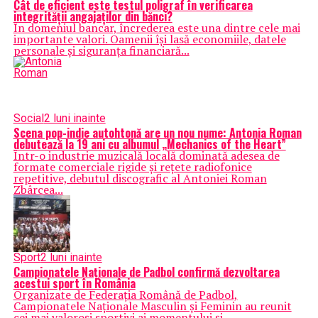
Cât de eficient este testul poligraf în verificarea
integrității angajaților din bănci?
În domeniul bancar, încrederea este una dintre cele mai
importante valori. Oamenii își lasă economiile, datele
personale și siguranța financiară...
Social
2 luni inainte
Scena pop-indie autohtonă are un nou nume: Antonia Roman
debutează la 19 ani cu albumul „Mechanics of the Heart”
Într-o industrie muzicală locală dominată adesea de
formate comerciale rigide și rețete radiofonice
repetitive, debutul discografic al Antoniei Roman
Zbârcea...
Sport
2 luni inainte
Campionatele Naționale de Padbol confirmă dezvoltarea
acestui sport în România
Organizate de Federația Română de Padbol,
Campionatele Naționale Masculin și Feminin au reunit
cei mai valoroși sportivi ai momentului și...