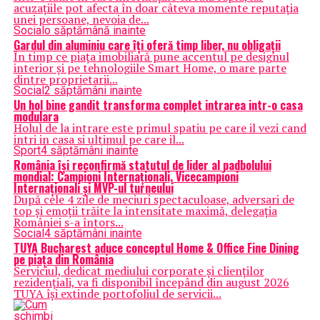
acuzațiile pot afecta în doar câteva momente reputația
unei persoane, nevoia de...
Social
o săptămână inainte
Gardul din aluminiu care îți oferă timp liber, nu obligații
În timp ce piața imobiliară pune accentul pe designul
interior și pe tehnologiile Smart Home, o mare parte
dintre proprietarii...
Social
2 săptămâni inainte
Un hol bine gandit transforma complet intrarea intr-o casa
modulara
Holul de la intrare este primul spatiu pe care il vezi cand
intri in casa si ultimul pe care il...
Sport
4 săptămâni inainte
România își reconfirmă statutul de lider al padbolului
mondial: Campioni Internaționali, Vicecampioni
Internaționali și MVP-ul turneului
După cele 4 zile de meciuri spectaculoase, adversari de
top și emoții trăite la intensitate maximă, delegația
României s-a întors...
Social
4 săptămâni inainte
TUYA Bucharest aduce conceptul Home & Office Fine Dining
pe piața din România
Serviciul, dedicat mediului corporate și clienților
rezidențiali, va fi disponibil începând din august 2026
TUYA își extinde portofoliul de servicii...