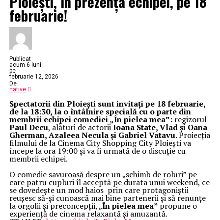
Ploiești, în prezența echipei, pe 18
februarie!
Publicat
acum 6 luni
pe
februarie 12, 2026
De
native
Spectatorii din Ploiești sunt invitați pe 18 februarie,
de la 18:30, la o întâlnire specială cu o parte din
membrii echipei comediei „În pielea mea”:
regizorul
Paul Decu
, alături de actorii
Ioana State, Vlad și Oana
Gherman, Azaleea Necula și Gabriel Vatavu.
Proiecția
filmului de la Cinema City Shopping City Ploiești va
începe la ora 19:00 și va fi urmată de o discuție cu
membrii echipei.
O comedie savuroasă despre un „schimb de roluri” pe
care patru cupluri îl acceptă pe durata unui weekend, ce
se dovedește un mod haios prin care protagoniștii
reușesc să-și cunoască mai bine partenerii și să renunțe
la orgolii și preconcepții, „
În pielea mea”
propune o
experiență de cinema relaxantă și amuzantă.