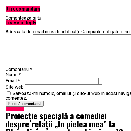
Iti recomandam
Comenteaza si tu
Leave a Reply
Articole pe aceiasi tema:
Adresa ta de email nu va fi publicată.
Câmpurile obligatorii su
Urmatorul
Polti Cimex Eradicator – Cea mai eficienta solutie plosnite de p
Nu ratati
DÄnuÅ£ Pop, preÈedinte al PER: „Alo, Guvernul! Se aude? Ce fa
Comentariu
*
Nume
*
Email
*
Site web
Salvează-mi numele, emailul și site-ul web în acest naviga
comentez.
Eveniment
Proiecție specială a comediei
despre relații „În pielea mea” la