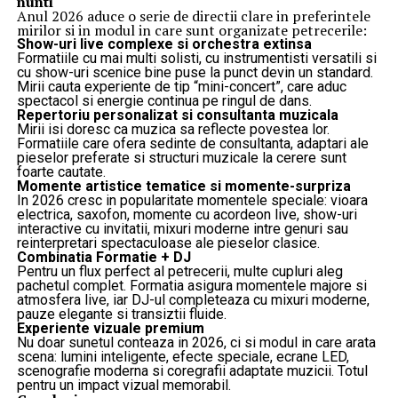
nunti
Anul 2026 aduce o serie de directii clare in preferintele
mirilor si in modul in care sunt organizate petrecerile:
Show-uri live complexe si orchestra extinsa
Formatiile cu mai multi solisti, cu instrumentisti versatili si
cu show-uri scenice bine puse la punct devin un standard.
Mirii cauta experiente de tip “mini-concert”, care aduc
spectacol si energie continua pe ringul de dans.
Repertoriu personalizat si consultanta muzicala
Mirii isi doresc ca muzica sa reflecte povestea lor.
Formatiile care ofera sedinte de consultanta, adaptari ale
pieselor preferate si structuri muzicale la cerere sunt
foarte cautate.
Momente artistice tematice si momente-surpriza
In 2026 cresc in popularitate momentele speciale: vioara
electrica, saxofon, momente cu acordeon live, show-uri
interactive cu invitatii, mixuri moderne intre genuri sau
reinterpretari spectaculoase ale pieselor clasice.
Combinatia Formatie + DJ
Pentru un flux perfect al petrecerii, multe cupluri aleg
pachetul complet. Formatia asigura momentele majore si
atmosfera live, iar DJ-ul completeaza cu mixuri moderne,
pauze elegante si transiztii fluide.
Experiente vizuale premium
Nu doar sunetul conteaza in 2026, ci si modul in care arata
scena: lumini inteligente, efecte speciale, ecrane LED,
scenografie moderna si coregrafii adaptate muzicii. Totul
pentru un impact vizual memorabil.