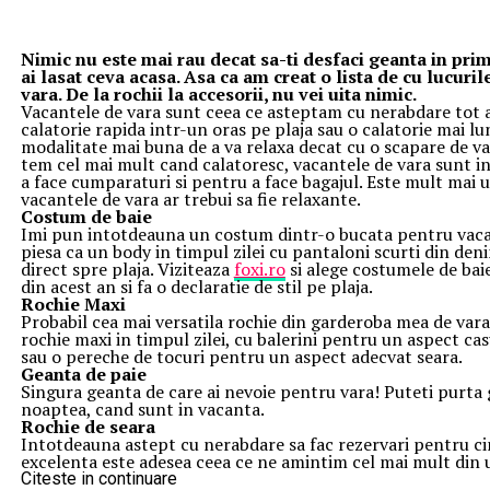
Nimic nu este mai rau decat sa-ti desfaci geanta in prim
ai lasat ceva acasa. Asa ca am creat o lista de cu lucuri
vara. De la rochii la accesorii, nu vei uita nimic.
Vacantele de vara sunt ceea ce asteptam cu nerabdare tot a
calatorie rapida intr-un oras pe plaja sau o calatorie mai lu
modalitate mai buna de a va relaxa decat cu o scapare de va
tem cel mai mult cand calatoresc, vacantele de vara sunt 
a face cumparaturi si pentru a face bagajul. Este mult mai u
vacantele de vara ar trebui sa fie relaxante.
Costum de baie
Imi pun intotdeauna un costum dintr-o bucata pentru vacan
piesa ca un body in timpul zilei cu pantaloni scurti din deni
direct spre plaja. Viziteaza
foxi.ro
si alege costumele de baie
din acest an si fa o declaratie de stil pe plaja.
Rochie Maxi
Probabil cea mai versatila rochie din garderoba mea de vara
rochie maxi in timpul zilei, cu balerini pentru un aspect cas
sau o pereche de tocuri pentru un aspect adecvat seara.
Geanta de paie
Singura geanta de care ai nevoie pentru vara! Puteti purta ge
noaptea, cand sunt in vacanta.
Rochie de seara
Intotdeauna astept cu nerabdare sa fac rezervari pentru 
excelenta este adesea ceea ce ne amintim cel mai mult din u
ori nu am ocazia sa ma imbrac acasa, asa ca sa te imbraci ce
Citeste in continuare