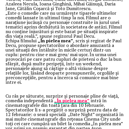
Azaleea Necula, Ioana Ginghină, Mihai Găinușă, Daria
Jane, Cătălin Coșarcă și Toto Dumitrescu.
„Este o comedie care nu urmărește tiparele ultimelor
comedii lansate în ultimul timp la noi. Filmul are o
narațiune jucăușă cu personaje construite în jurul unei
tematici aprins dezbătută în societatea de astăzi. Filmul
nu conține înjurături și este bazat pe situații inspirate
din viața reală.”, spune regizorul Paul Decu.
Echipa filmului
„În pielea mea”
, scris și regizat de Paul
Decu, propune spectatorilor o abordare amuzantă a
unei situații des întâlnite în micile certuri dintr-un
cuplu: pentru cine e mai greu/ mai ușor. În urma unei
provocări pe care patru cupluri de prieteni o duc la bun
sfârșit, după multe peripeții, într-un weekend,
personajele ajung să câștige o altă viziune despre
relațiile lor, lăsând deoparte presupunerile, orgoliile și
preconcepțiile, pentru a încerca să comunice mai bine
între ei.
Cu râs pe săturate, surprize și personaje pline de viață,
comedia independentă
„În pielea mea”
intră în
cinematografele din toată țara din 10 februarie.
Spectatorilor li s-a pregătit o surpriză pentru data de
12 februarie: o seară specială „Date Night” organizată în
mai multe cinematografe din rețeaua Cinema City unde
toți cei care cumpără un bilet la comedia „În pielea mea”
vor primi un premiu garantat din partea Avon.