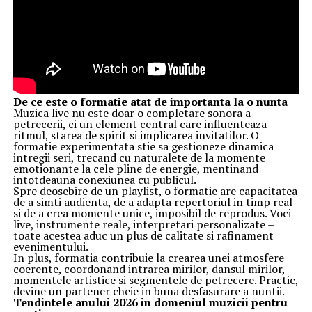
De ce este o formatie atat de importanta la o nunta
Muzica live nu este doar o completare sonora a
petrecerii, ci un element central care influenteaza
ritmul, starea de spirit si implicarea invitatilor. O
formatie experimentata stie sa gestioneze dinamica
intregii seri, trecand cu naturalete de la momente
emotionante la cele pline de energie, mentinand
intotdeauna conexiunea cu publicul.
Spre deosebire de un playlist, o formatie are capacitatea
de a simti audienta, de a adapta repertoriul in timp real
si de a crea momente unice, imposibil de reprodus. Voci
live, instrumente reale, interpretari personalizate –
toate acestea aduc un plus de calitate si rafinament
evenimentului.
In plus, formatia contribuie la crearea unei atmosfere
coerente, coordonand intrarea mirilor, dansul mirilor,
momentele artistice si segmentele de petrecere. Practic,
devine un partener cheie in buna desfasurare a nuntii.
Tendintele anului 2026 in domeniul muzicii pentru