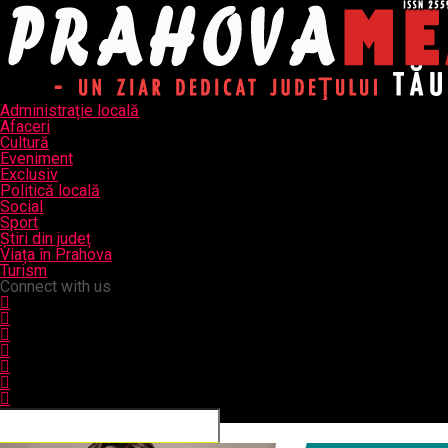
Administrație locală
Afaceri
Cultură
Eveniment
Exclusiv
Politică locală
Social
Sport
Știri din județ
Viața în Prahova
Turism
Connect with us