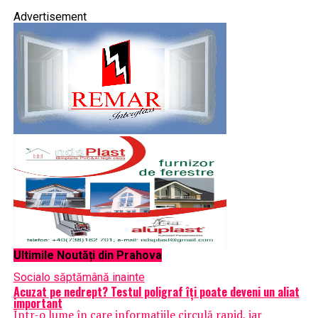
Advertisement
Ultimile Noutăți din Prahova
Social
o săptămână inainte
Acuzat pe nedrept? Testul poligraf îţi poate deveni un aliat
important
Într-o lume în care informațiile circulă rapid, iar