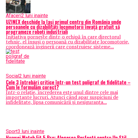
Afaceri
2 luni inainte
UZINEX deschide la Iași primul centru din România unde
persoanele cu dizabilități locomotorii învață gratuit să
programeze roboți industriali
Inițiativa pornește dintr-o echipă în care directorul
tehnic, el însuși o persoană cu dizabilitate locomotorie,
coordonează inginerii care construiesc sisteme...
Social
2 luni inainte
Cele 3 întrebări critice într-un test poligraf de fidelitate –
Cum le formulăm corect?
Într-o relație, încrederea este unul dintre cele mai
importante lucruri. Atunci când apar suspiciuni de
infidelitate, lipsa comunicării și nesiguranța...
Sport
3 luni inainte
Huawei Watch Fit 5 Pro: Alegerea Perfectă pentru Un Stil