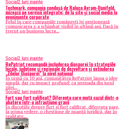
Social
2 luni inainte
Techmark, compania condusă de Raluca Avram-Danifeld,
mizează pe servicii integrate: de la site și social media la
evenimente corporate
Felul în care companiile românești își gestionează
comunicarea s-a schimbat vizibil în ultimii ani. Dacă în
trecut un business lucra...
Social
2 luni inainte
RePatriot recomandă includerea diasporei în strategiile
locale, județene și regionale de dezvoltare și extinderea
„Zilelor Diasporei” la nivel național
În urmă cu 10 ani, comunitatea RePatriot lansa o idee
simplă, dar cu impact profund: ca perioada din jurul
zilei...
Social
2 luni inainte
Furt sau furt calificat? Diferența care mută cazul dintr-o
abatere într-o infracțiune gravă
În discuțiile despre furt și furt calificat, diferența pare,
la prima vedere, o chestiune de nuanță juridică, dar în
realitate...