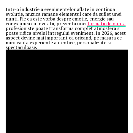
Intr-o industrie a evenimentelor aflate in continua
evolutie, muzica ramane elementul care da suflet unei
nunti. Fie ca este vorba despre emotie, energie sau
conexiunea cu invitatii, prezenta unei
formatii de nunta
profesioniste poate transforma complet atmosfera si
poate ridica nivelul intregului eveniment. In 2026, acest
aspect devine mai important ca oricand, pe masura ce
mirii cauta experiente autentice, personalizate si
spectaculoase.