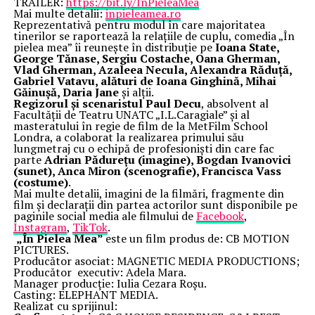
TRAILER:
https://bit.ly/InPieleaMea
Mai multe detalii:
inpieleamea.ro
Reprezentativă pentru modul în care majoritatea
tinerilor se raportează la relațiile de cuplu, comedia „În
pielea mea” îi reunește în distribuție pe
Ioana State,
George Tănase, Sergiu Costache, Oana Gherman,
Vlad Gherman, Azaleea Necula, Alexandra Răduță,
Gabriel Vatavu, alături de Ioana Ginghină, Mihai
Găinușă, Daria Jane
și alții.
Regizorul și scenaristul Paul Decu
, absolvent al
Facultății de Teatru UNATC „I.L.Caragiale” și al
masteratului în regie de film de la MetFilm School
Londra, a colaborat la realizarea primului său
lungmetraj cu o echipă de profesioniști din care fac
parte
Adrian Pădurețu (imagine), Bogdan Ivanovici
(sunet), Anca Miron (scenografie), Francisca Vass
(costume)
.
Mai multe detalii, imagini de la filmări, fragmente din
film și declarații din partea actorilor sunt disponibile pe
paginile social media ale filmului de
Facebook
,
Instagram
,
TikTok
.
„În Pielea Mea”
este un film produs de: CB MOTION
PICTURES.
Producător asociat: MAGNETIC MEDIA PRODUCTIONS;
Producător executiv: Adela Mara.
Manager producție: Iulia Cezara Roșu.
Casting: ELEPHANT MEDIA.
Realizat cu sprijinul: