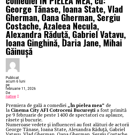
comediei ÎN PIELEA MEA, cu:
George Tănase, Ioana State, Vlad
Gherman, Oana Gherman, Sergiu
Costache, Azaleea Necula,
Alexandra Răduță, Gabriel Vatavu,
Ioana Ginghină, Daria Jane, Mihai
Găinușă
Publicat
acum 6 luni
pe
februarie 11, 2026
De
native
Premiera de gală a comediei
„În pielea mea”
de
la
Cinema City AFI Cotroceni București
a fost primită
pe 9 februarie de peste 1400 de spectatori cu aplauze,
râsete și bucurie.
Numeroase vedete și influenceri au fost alături de actorii
George Tănase, Ioana State, Alexandra Răduță, Gabriel
Vatavu, Vlad Gherman, Oana Gherman, Sergiu Costache,