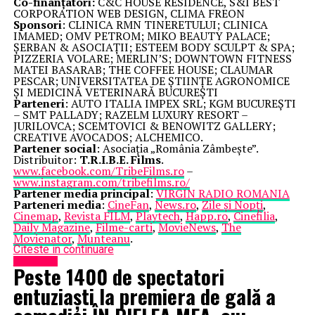
Co-finanțatori:
C&C HOUSE RESIDENCE, S&I BEST
CORPORATION WEB DESIGN, CLIMA FREON
Sponsori
: CLINICA RMN TINERETULUI; CLINICA
IMAMED; OMV PETROM; MIKO BEAUTY PALACE;
ȘERBAN & ASOCIAȚII; ESTEEM BODY SCULPT & SPA;
PIZZERIA VOLARE; MERLIN’S; DOWNTOWN FITNESS
MATEI BASARAB; THE COFFEE HOUSE; CLAUMAR
PESCAR; UNIVERSITATEA DE ȘTIINȚE AGRONOMICE
ȘI MEDICINĂ VETERINARĂ BUCUREȘTI
Parteneri
: AUTO ITALIA IMPEX SRL; KGM BUCUREȘTI
– SMT PALLADY; RAZELM LUXURY RESORT –
JURILOVCA; SCEMTOVICI & BENOWITZ GALLERY;
CREATIVE AVOCADOS; ALCHEMICO.
Partener social
: Asociația „România Zâmbește”.
Distribuitor:
T.R.I.B.E. Films
.
www.facebook.com/TribeFilms.ro
–
www.instagram.com/tribefilms.ro/
Partener media principal
:
VIRGIN RADIO ROMANIA
Parteneri media
:
CineFan
,
News.ro
,
Zile și Nopți
,
Cinemap
,
Revista FILM
,
Playtech
,
Happ.ro
,
Cinefilia
,
Daily Magazine
,
Filme-carti
,
MovieNews
,
The
Movienator
,
Munteanu
.
Citeste in continuare
Eveniment
Peste 1400 de spectatori
entuziaști la premiera de gală a