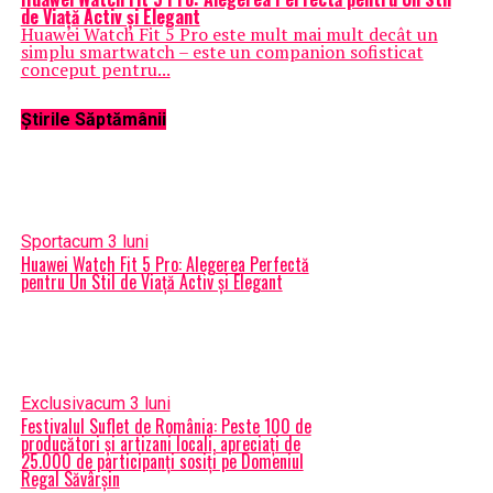
de Viață Activ și Elegant
Huawei Watch Fit 5 Pro este mult mai mult decât un
simplu smartwatch – este un companion sofisticat
conceput pentru...
Știrile Săptămânii
Sport
acum 3 luni
Huawei Watch Fit 5 Pro: Alegerea Perfectă
pentru Un Stil de Viață Activ și Elegant
Exclusiv
acum 3 luni
Festivalul Suflet de România: Peste 100 de
producători și artizani locali, apreciați de
25.000 de participanți sosiți pe Domeniul
Regal Săvârșin