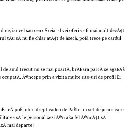
ine, iar cel sau cea cÄreia i-l vei oferi va fi mai mult decÃ¢t
 tÄu sÄ nu fie chiar atÃ¢t de âsecâ, poÈi trece pe cardul
de anul trecut nu se mai poartÄ, brÄÈara parcÄ se agaÈÄâ¦
 ocupatÄ, Ã®ncepe prin a vizita multe site-uri de profil Èi
, aÈa cÄ poÈi oferi drept cadou de PaÈte un set de jocuri care
bilitatea sÄ le personalizezi Ã®n aÈa fel Ã®ncÃ¢t sÄ
eazÄ mai departe!