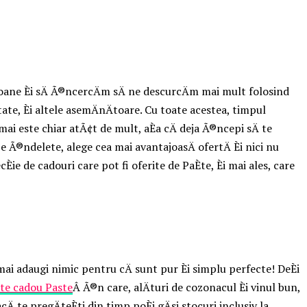
oane Èi sÄ Ã®ncercÄm sÄ ne descurcÄm mai mult folosind
tate, Èi altele asemÄnÄtoare. Cu toate acestea, timpul
 mai este chiar atÃ¢t de mult, aÈa cÄ deja Ã®ncepi sÄ te
 pe Ã®ndelete, alege cea mai avantajoasÄ ofertÄ Èi nici nu
ie de cadouri care pot fi oferite de PaÈte, Èi mai ales, care
mai adaugi nimic pentru cÄ sunt pur Èi simplu perfecte! DeÈi
te cadou Paste
Â Ã®n care, alÄturi de cozonacul Èi vinul bun,
 te pregÄteÈti din timp poÈi gÄsi stocuri inclusiv la