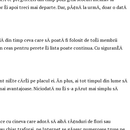
Èi apoi treci mai departe. Dar, pÃ¢nÄ la urmÄ, doar o datÄ
 din timp ceva care sÄ poatÄ fi folosit de toÈi membrii
un ceas pentru perete Èi lista poate continua. Cu siguranÈÄ
niÈte cÄrÈi pe placul ei. Ãn plus, ai tot timpul din lume sÄ
mai avantajoase. NiciodatÄ nu Èi s-a pÄrut mai simplu sÄ
ce cu cineva care adorÄ sÄ aibÄ rÃ¢nduri de flori sau
 sau chiar traforaj, pe Internet se gÄsesc numeroase truse pe