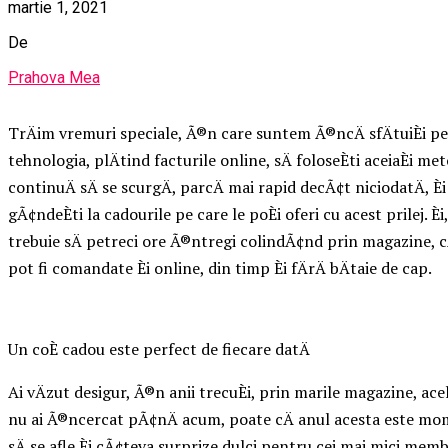
martie 1, 2021
De
Prahova Mea
TrÄim vremuri speciale, Ã®n care suntem Ã®ncÄ sfÄtuiÈi pe
tehnologia, plÄtind facturile online, sÄ foloseÈti aceiaÈi m
continuÄ sÄ se scurgÄ, parcÄ mai rapid decÃ¢t niciodatÄ, È
gÃ¢ndeÈti la cadourile pe care le poÈi oferi cu acest prilej. È
trebuie sÄ petreci ore Ã®ntregi colindÃ¢nd prin magazine, cÃ¢nd
pot fi comandate Èi online, din timp Èi fÄrÄ bÄtaie de cap.
Un coÈ cadou este perfect de fiecare datÄ
Ai vÄzut desigur, Ã®n anii trecuÈi, prin marile magazine, ac
nu ai Ã®ncercat pÃ¢nÄ acum, poate cÄ anul acesta este mome
sÄ se afle Èi cÃ¢teva surprize dulci pentru cei mai mici membr