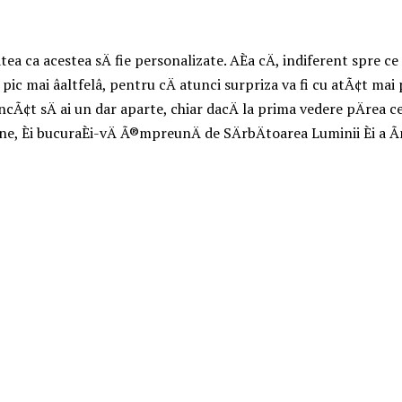
tea ca acestea sÄ fie personalizate. AÈa cÄ, indiferent spre ce
ic mai âaltfelâ, pentru cÄ atunci surpriza va fi cu atÃ¢t ma
Ã¢t sÄ ai un dar aparte, chiar dacÄ la prima vedere pÄrea ceva 
ne, Èi bucuraÈi-vÄ Ã®mpreunÄ de SÄrbÄtoarea Luminii Èi a Ãn