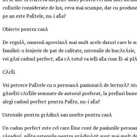
coÈurile considerate de lux, ceva mai scumpe, dar cu produse
pe an este PaÈtele, nu-i aÈa?
Obiecte pentru casÄ
De regulÄ, oamenii apreciazÄ mai mult acele daruri care le su
familiei: o lenjerie de pat de calitate, ustensile de bucÄtÄri
vei gÄsi cadoul perfect, aÈa cÄ totul va ieÈi aÈa cum Èi-ai plÄ
CÄrÈi
Vei petrece PaÈtele cu o persoanÄ pasionatÄ de lecturÄ? Atun
gÄseÈti cÄrÈile semnate de autorul preferat, la preÈuri bun
alegi cadoul perfect pentru PaÈte, nu-i aÈa?
Ustensile pentru grÄdinÄ sau unelte pentru casÄ
Un cadou perfect este cel care Èine cont de pasiunile persoanei
rÄsaduri, niÈte ustensile pentru grÄdinÄrit sunt mai mult 