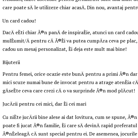
care poate sÄ le utilizeze chiar acasÄ. Din nou, avantaj pent
Un card cadou!
DacÄ eÈti chiar Ã®n panÄ de inspiraÈie, atunci un card cadou
mulÈumit/Ä pentru cÄ Ã®Èi va putea cumpÄra ceva pe plac, fÄr
cadou un mesaj personalizat, Èi deja este mult mai bine!
Bijuterii
Pentru femei, orice ocazie este bunÄ pentru a primi Ã®n dar o b
mici scuze numai bune de invocat pentru a atrage atenÈia cÄ Ã
gÄseÈte ceva care crezi cÄ o va surprinde Ã®n mod plÄcut!
JucÄrii pentru cei mici, dar Èi cei mari
Cu niÈte jucÄrii bine alese ai dat lovitura, cum se spune, Ã®n ca
poate fi jucat Ã®n familie, Èi care sÄ devinÄ rapid preferatul
Ã®nÈeleagÄ cÄ sunt special pentru ei. De asemenea, jocurile v