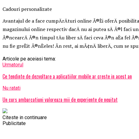
Cadouri personalizate
Avantajul de a face cumpÄrÄturi online Ã®Èi oferÄ posibilita
magazinului online respectiv dacÄ nu ai putea sÄ Ã®l faci un p
Ã®ncearcÄ Ã®n timpul tÄu liber sÄ faci ceva Ã®n aÈa fel Ã®nc
nu fie greÈit Ã®nÈeles! Ãn rest, ai mÃ¢nÄ liberÄ, cum se spu
Articole pe aceiasi tema:
Urmatorul
Ce tendinte de dezvoltare a aplicatiilor mobile ar creste in acest an
Nu ratati
Un curs ambarcatiuni valoreaza mii de experiente de neuitat
Citeste in continuare
Publicitate