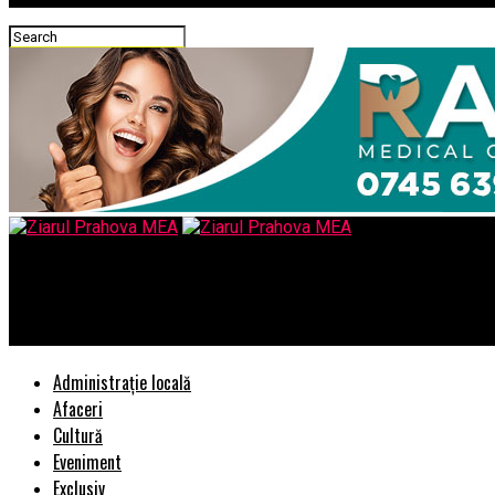
Ziarul Prahova MEA
ComandÄ online cadourile de PaÈte!
Administrație locală
Afaceri
Cultură
Eveniment
Exclusiv