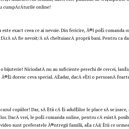
ru cumpÄrÄturile online!
 este exact ceea ce ai nevoie. Din fericire, Ã®l poÈi comanda onl
Ä sÄ fie nevoit/Ä sÄ cheltuiascÄ proprii bani. Pentru ca darul
ijuterie! NiciodatÄ nu au suficiente perechi de cercei, lanÈul 
®Èi doresc ceva special. AÈadar, dacÄ eÈti o persoanÄ foarte
zul copiilor! Dar, sÄ Ètii cÄ Èi adulÈilor le place sÄ se joace
 lor. DacÄ vrei, le poÈi comanda online, pentru cÄ existÄ posi
ideo sunt preferatele Ã®ntregii familii, aÈa cÄâ¦ Ètii ce urm