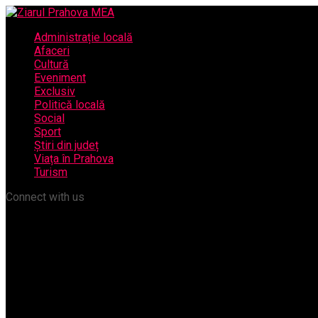
Administrație locală
Afaceri
Cultură
Eveniment
Exclusiv
Politică locală
Social
Sport
Știri din județ
Viața în Prahova
Turism
Connect with us