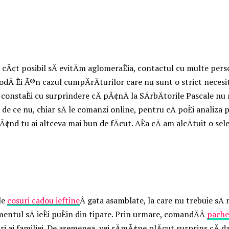
 cÃ¢t posibil sÄ evitÄm aglomeraÈia, contactul cu multe pers
etodÄ Èi Ã®n cazul cumpÄrÄturilor care nu sunt o strict necesi
i constaÈi cu surprindere cÄ pÃ¢nÄ la SÄrbÄtorile Pascale nu
i, de ce nu, chiar sÄ le comanzi online, pentru cÄ poÈi analiza
 tu ai altceva mai bun de fÄcut. AÈa cÄ am alcÄtuit o selecÈ
ele
cosuri cadou ieftine
Â gata asamblate, la care nu trebuie sÄ 
ntul sÄ ieÈi puÈin din tipare. Prin urmare, comandÄÂ
pache
i ai familiei. De asemenea, vei rÄmÃ¢ne plÄcut surprins cÄ dacÄ