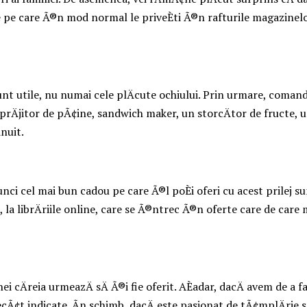
 pe care Ã®n mod normal le priveÈti Ã®n rafturile magazinelor 
nt utile, nu numai cele plÄcute ochiului. Prin urmare, comandÄ
e, prÄjitor de pÃ¢ine, sandwich maker, un storcÄtor de fructe, 
nuit.
ci cel mai bun cadou pe care Ã®l poÈi oferi cu acest prilej sunt 
e, la librÄriile online, care se Ã®ntrec Ã®n oferte care de care 
 cÄreia urmeazÄ sÄ Ã®i fie oferit. AÈadar, dacÄ avem de a fa
decÃ¢t indicate. Ãn schimb, dacÄ este pasionat de tÃ¢mplÄrie