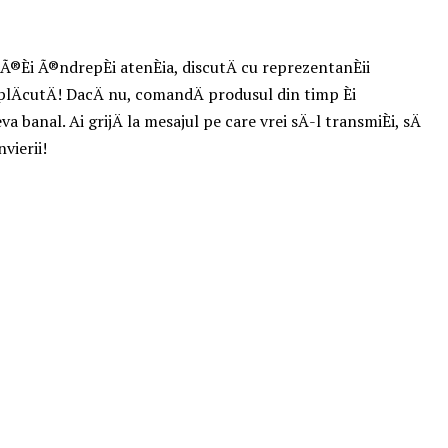
 Ã®Èi Ã®ndrepÈi atenÈia, discutÄ cu reprezentanÈii
i plÄcutÄ! DacÄ nu, comandÄ produsul din timp Èi
banal. Ai grijÄ la mesajul pe care vrei sÄ-l transmiÈi, sÄ
vierii!