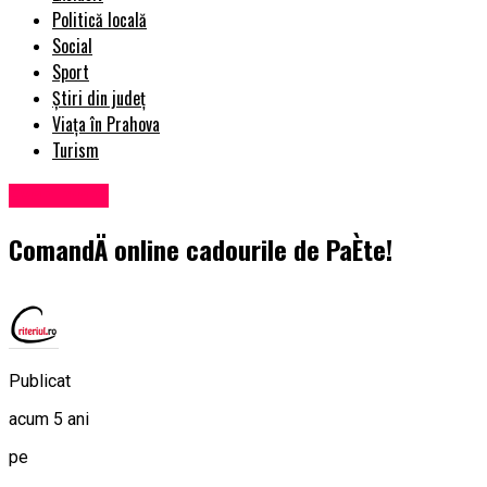
Politică locală
Social
Sport
Știri din județ
Viața în Prahova
Turism
Eveniment
ComandÄ online cadourile de PaÈte!
Publicat
acum 5 ani
pe