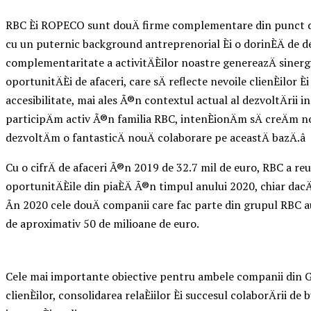
RBC Èi ROPECO sunt douÄ firme complementare din punct de 
cu un puternic background antreprenorial Èi o dorinÈÄ de 
complementaritate a activitÄÈilor noastre genereazÄ sinergii 
oportunitÄÈi de afaceri, care sÄ reflecte nevoile clienÈilor Èi
accesibilitate, mai ales Ã®n contextul actual al dezvoltÄrii i
participÄm activ Ã®n familia RBC, intenÈionÄm sÄ creÄm noi 
dezvoltÄm o fantasticÄ nouÄ colaborare pe aceastÄ bazÄ.â
Cu o cifrÄ de afaceri Ã®n 2019 de 32.7 mil de euro, RBC a reuÈ
oportunitÄÈile din piaÈÄ Ã®n timpul anului 2020, chiar dacÄ
Ãn 2020 cele douÄ companii care fac parte din grupul RBC au 
de aproximativ 50 de milioane de euro.
Cele mai importante obiective pentru ambele companii din Gr
clienÈilor, consolidarea relaÈiilor Èi succesul colaborÄrii de 