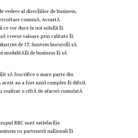
vedere al direcÈiilor de business,
dezvoltare comunÄ. AceastÄ
ce vor duce la noi soluÈii Èi
 sÄ creeze valoare prin calitate Èi
ndustriei de IT. Suntem bucuroÈi sÄ
modalitÄÈi de business Èi sÄ
it sÄ fructifice o mare parte din
 acest an a fost unul complex Èi dificil.
realizat o cifrÄ de afaceri cumulatÄ
upul RBC sunt satisfacÈia
business cu partenerii naÈionali Èi