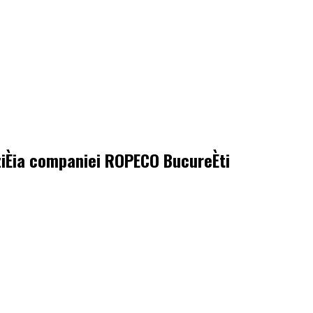
iÈia companiei ROPECO BucureÈti