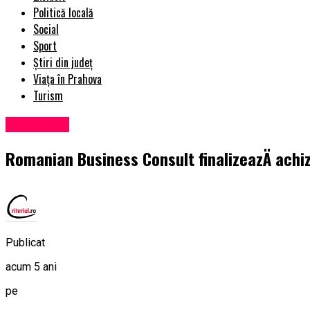
Politică locală
Social
Sport
Știri din județ
Viața în Prahova
Turism
Eveniment
Romanian Business Consult finalizeazÄ achiz
Publicat
acum 5 ani
pe