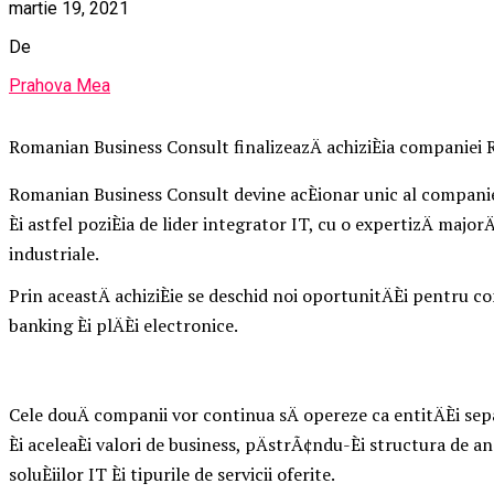
martie 19, 2021
De
Prahova Mea
Romanian Business Consult finalizeazÄ achiziÈia companiei
Romanian Business Consult devine acÈionar unic al compani
Èi astfel poziÈia de lider integrator IT, cu o expertizÄ majorÄ
industriale.
Prin aceastÄ achiziÈie se deschid noi oportunitÄÈi pentru c
banking Èi plÄÈi electronice.
Cele douÄ companii vor continua sÄ opereze ca entitÄÈi se
Èi aceleaÈi valori de business, pÄstrÃ¢ndu-Èi structura de a
soluÈiilor IT Èi tipurile de servicii oferite.