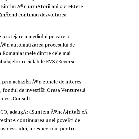
 Èintim Ã®n urmÄtorii ani o creÈtere
usÈinÃ¢nd continuu dezvoltarea
 protejare a mediului pe care o
i Ã®n automatizarea procesului de
din Romania unele dintre cele mai
balajelor reciclabile RVS (Reverse
prin achiziÈii Ã®n zonele de interes
ondul de investiÈii Oresa Ventures.â
iness Consult.
CO, adaugÄ: âSuntem Ã®ncÃ¢ntaÈi cÄ
ezintÄ continuarea unei poveÈti de
business-ului, a respectului pentru