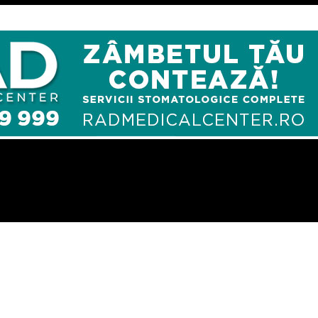
CO BucureÈti