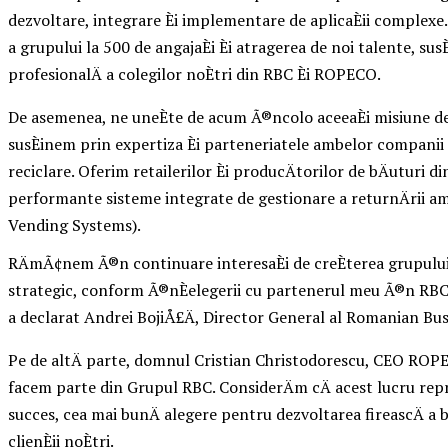
dezvoltare, integrare Èi implementare de aplicaÈii complexe.
a grupului la 500 de angajaÈi Èi atragerea de noi talente, s
profesionalÄ a colegilor noÈtri din RBC Èi ROPECO.
De asemenea, ne uneÈte de acum Ã®ncolo aceeaÈi misiune de
susÈinem prin expertiza Èi parteneriatele ambelor compani
reciclare. Oferim retailerilor Èi producÄtorilor de bÄuturi 
performante sisteme integrate de gestionare a returnÄrii am
Vending Systems).
RÄmÃ¢nem Ã®n continuare interesaÈi de creÈterea grupului 
strategic, conform Ã®nÈelegerii cu partenerul meu Ã®n RBC, f
a declarat Andrei BojiÅ£Ä, Director General al Romanian Bus
Pe de altÄ parte, domnul Cristian Christodorescu, CEO ROPE
facem parte din Grupul RBC. ConsiderÄm cÄ acest lucru repr
succes, cea mai bunÄ alegere pentru dezvoltarea fireascÄ a 
clienÈii noÈtri.