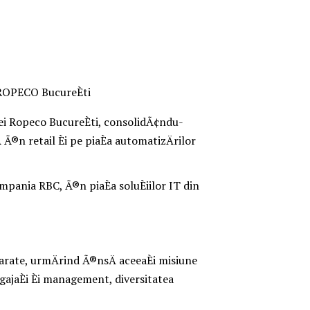
 ROPECO BucureÈti
ei Ropeco BucureÈti, consolidÃ¢ndu-
 Ã®n retail Èi pe piaÈa automatizÄrilor
ompania RBC, Ã®n piaÈa soluÈiilor IT din
parate, urmÄrind Ã®nsÄ aceeaÈi misiune
ngajaÈi Èi management, diversitatea