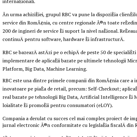
internaÈionali.
Ãn urma achiziÈiei, grupul RBC va pune la dispoziÈia clienÈil
service din RomÃ¢nia, cu centre regionale Ã®n toate reÈedinÈ
200 de ingineri de service Èi suport la nivel naÈional. ReÈe
continuÄ pentru software, hardware Èi infrastructurÄ.
RBC se bazeazÄ astÄzi pe o echipÄ de peste 50 de specialiÈt
implementare de aplicaÈii bazate pe ultimele tehnologii Mic
Platform, Big Data, Machine Learning.
RBC este una dintre primele companii din RomÃ¢nia care a im
inovatoare pe piaÈa de retail, precum: Self-Checkout; aplicaÈ
real bazate pe tehnologii Big Data, Artificial Intelligence È
loialitate Èi promoÈii pentru consumatori (eLOY).
Compania a derulat cu succes cel mai complex proiect de im
jurnal electronic Ã®n conformitate cu legislaÈia fiscalÄ di