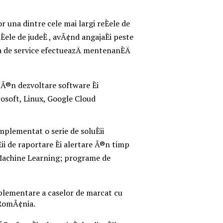
or una dintre cele mai largi reÈele de
ele de judeÈ , avÃ¢nd angajaÈi peste
aua de service efectueazÄ mentenanÈÄ
i Ã®n dezvoltare software Èi
rosoft, Linux, Google Cloud
plementat o serie de soluÈii
ii de raportare Èi alertare Ã®n timp
i Machine Learning; programe de
plementare a caselor de marcat cu
n RomÃ¢nia.