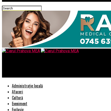
Ziarul Prahova MEA
Romanian Business Consult finalizeazÄ achiziÈia companiei ROPE
Administrație locală
Afaceri
Cultură
Eveniment
Exclusiv