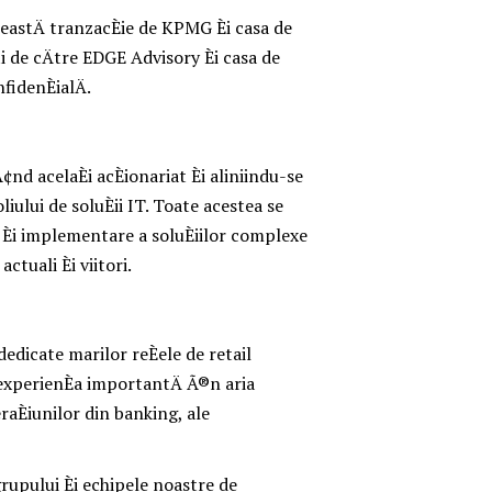
astÄ tranzacÈie de KPMG Èi casa de
de cÄtre EDGE Advisory Èi casa de
idenÈialÄ.
 acelaÈi acÈionariat Èi aliniindu-se
liului de soluÈii IT. Toate acestea se
e Èi implementare a soluÈiilor complexe
actuali Èi viitori.
 dedicate marilor reÈele de retail
 experienÈa importantÄ Ã®n aria
raÈiunilor din banking, ale
grupului Èi echipele noastre de