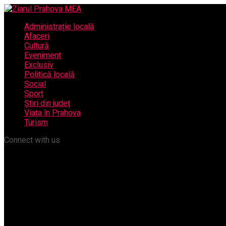
Administrație locală
Afaceri
Cultură
Eveniment
Exclusiv
Politică locală
Social
Sport
Știri din județ
Viața în Prahova
Turism
Connect with us