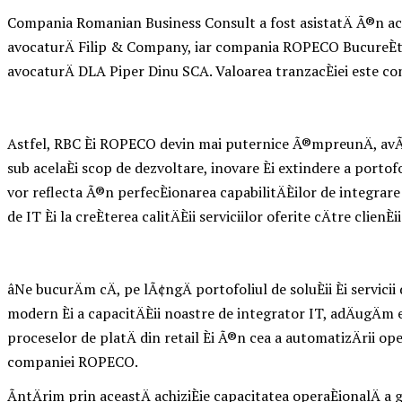
Compania Romanian Business Consult a fost asistatÄ Ã®n ace
avocaturÄ Filip & Company, iar compania ROPECO BucureÈti 
avocaturÄ DLA Piper Dinu SCA. Valoarea tranzacÈiei este conf
Astfel, RBC Èi ROPECO devin mai puternice Ã®mpreunÄ, avÃ¢nd
sub acelaÈi scop de dezvoltare, inovare Èi extindere a portofo
vor reflecta Ã®n perfecÈionarea capabilitÄÈilor de integrar
de IT Èi la creÈterea calitÄÈii serviciilor oferite cÄtre clienÈii 
âNe bucurÄm cÄ, pe lÃ¢ngÄ portofoliul de soluÈii Èi servicii
modern Èi a capacitÄÈii noastre de integrator IT, adÄugÄm
proceselor de platÄ din retail Èi Ã®n cea a automatizÄrii ope
companiei ROPECO.
ÃntÄrim prin aceastÄ achiziÈie capacitatea operaÈionalÄ a 