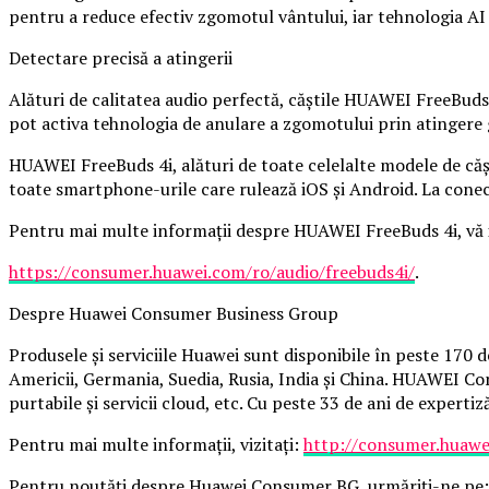
pentru a reduce efectiv zgomotul vântului, iar tehnologia A
Detectare precisă a atingerii
Alături de calitatea audio perfectă, căștile HUAWEI FreeBuds 4
pot activa tehnologia de anulare a zgomotului prin atingere 
HUAWEI FreeBuds 4i, alături de toate celelalte modele de căș
toate smartphone-urile care rulează iOS și Android. La conecta
Pentru mai multe informații despre HUAWEI FreeBuds 4i, vă in
https://consumer.huawei.com/ro/audio/freebuds4i/
.
Despre Huawei Consumer Business Group
Produsele și serviciile Huawei sunt disponibile în peste 170 
Americii, Germania, Suedia, Rusia, India și China. HUAWEI Con
purtabile și servicii cloud, etc. Cu peste 33 de ani de exper
Pentru mai multe informații, vizitați:
http://consumer.huawe
Pentru noutăți despre Huawei Consumer BG, urmăriți-ne pe: