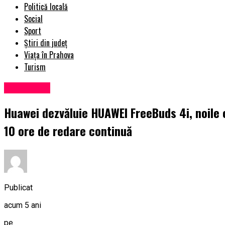
Politică locală
Social
Sport
Știri din județ
Viața în Prahova
Turism
Eveniment
Huawei dezvăluie HUAWEI FreeBuds 4i, noile c
10 ore de redare continuă
Publicat
acum 5 ani
pe