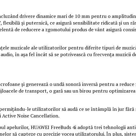
incluzând drivere dinamice mari de 10 mm pentru o amplitudine
lexibilă și puternică, ce asigură sensibilitate ridicată și un 
xcelentă de reducere a zgomotului produs de vânt asigură consi
le muzicale ale utilizatorilor pentru diferite tipuri de muzic
audio, în așa fel încât să se potrivească cu frecvența muzicii de 
rofoane și generează o undă sonoră inversă pentru a reduce 
jloacele de transport, o gară sau un birou pentru optimizarea A
rmițându-le utilizatorilor să audă ce se întâmplă în jur fără 
 Active Noise Cancellation.
l apelurilor, HUAWEI FreeBuds 4i adoptă trei tehnologii anti-i
nelor să capteze cu precizie vocea utilizatorului. În plus, sis