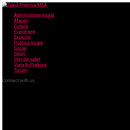
Administrație locală
Afaceri
Cultură
Eveniment
Exclusiv
Politică locală
Social
Sport
Știri din județ
Viața în Prahova
Turism
Connect with us