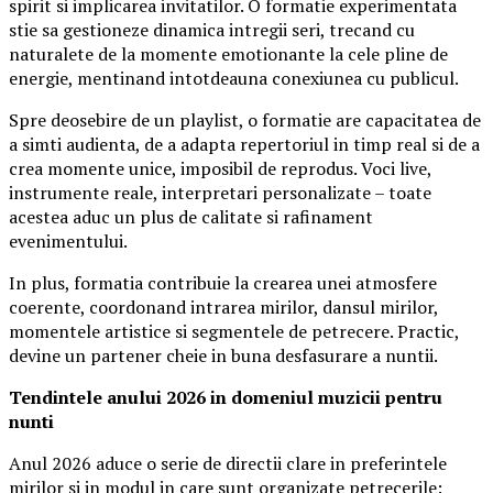
spirit si implicarea invitatilor. O formatie experimentata
stie sa gestioneze dinamica intregii seri, trecand cu
naturalete de la momente emotionante la cele pline de
energie, mentinand intotdeauna conexiunea cu publicul.
Spre deosebire de un playlist, o formatie are capacitatea de
a simti audienta, de a adapta repertoriul in timp real si de a
crea momente unice, imposibil de reprodus. Voci live,
instrumente reale, interpretari personalizate – toate
acestea aduc un plus de calitate si rafinament
evenimentului.
In plus, formatia contribuie la crearea unei atmosfere
coerente, coordonand intrarea mirilor, dansul mirilor,
momentele artistice si segmentele de petrecere. Practic,
devine un partener cheie in buna desfasurare a nuntii.
Tendintele anului 2026 in domeniul muzicii pentru
nunti
Anul 2026 aduce o serie de directii clare in preferintele
mirilor si in modul in care sunt organizate petrecerile: