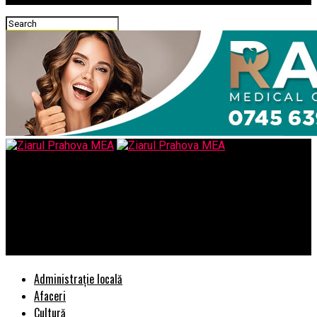
Ziarul Prahova MEA
ANUNT INCEPERE PROIECT Proiect finantat in cadrul masurii
,,Granturi pentru capital de lucru acordate IMM-urilorâ pentru
firma DABO MD SRL
Administrație locală
Afaceri
Cultură