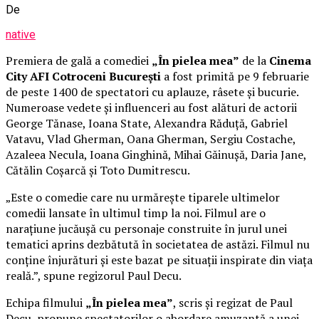
De
native
Premiera de gală a comediei
„În pielea mea”
de la
Cinema
City AFI Cotroceni București
a fost primită pe 9 februarie
de peste 1400 de spectatori cu aplauze, râsete și bucurie.
Numeroase vedete și influenceri au fost alături de actorii
George Tănase, Ioana State, Alexandra Răduță, Gabriel
Vatavu, Vlad Gherman, Oana Gherman, Sergiu Costache,
Azaleea Necula, Ioana Ginghină, Mihai Găinușă, Daria Jane,
Cătălin Coșarcă și Toto Dumitrescu.
„Este o comedie care nu urmărește tiparele ultimelor
comedii lansate în ultimul timp la noi. Filmul are o
narațiune jucăușă cu personaje construite în jurul unei
tematici aprins dezbătută în societatea de astăzi. Filmul nu
conține înjurături și este bazat pe situații inspirate din viața
reală.”, spune regizorul Paul Decu.
Echipa filmului
„În pielea mea”
, scris și regizat de Paul
Decu, propune spectatorilor o abordare amuzantă a unei