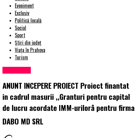
Eveniment
Exclusiv
Politică locală
Social
Sport
Știri din județ
Viața în Prahova
Turism
Eveniment
ANUNT INCEPERE PROIECT Proiect finantat
in cadrul masurii ,,Granturi pentru capital
de lucru acordate IMM-urilorâ pentru firma
DABO MD SRL