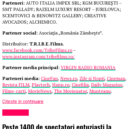
Parteneri
: AUTO ITALIA IMPEX SRL; KGM BUCUREȘTI –
SMT PALLADY; RAZELM LUXURY RESORT – JURILOVCA;
SCEMTOVICI & BENOWITZ GALLERY; CREATIVE
AVOCADOS; ALCHEMICO.
Partener social
: Asociația „România Zâmbește”.
Distribuitor:
T.R.I.B.E. Films
.
www.facebook.com/TribeFilms.ro
–
www.instagram.com/tribefilms.ro/
Partener media principal
:
VIRGIN RADIO ROMANIA
Parteneri media
:
CineFan
,
News.ro
,
Zile și Nopți
,
Cinemap
,
Revista FILM
,
Playtech
,
Happ.ro
,
Cinefilia
,
Daily Magazine
,
Filme-carti
,
MovieNews
,
The Movienator
,
Munteanu
.
Citeste in continuare
Eveniment
Peste 1400 de spectatori entuziaști la