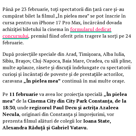
Până pe 23 februarie, toți spectatorii din țară care și-au
cumpărat bilet la filmul „În pielea mea” se pot înscrie în
cursa pentru un iPhone 17 Pro Max, încărcând dovada
achiziției biletului la cinema în
formularul dedicat
concursului
, premiul fiind oferit prin tragere la sorți pe 24
februarie.
După proiecțiile speciale din Arad, Timișoara, Alba Iulia,
Sibiu, Brașov, Cluj-Napoca, Baia Mare, Oradea, cu săli pline,
multe aplauze, râsete și discuții îndelungate cu spectatorii
curioși și încântați de poveste și de prestațiile actorilor,
caravana
„În pielea mea”
continuă în mai multe orașe.
Pe
11 februarie
va avea loc proiecția specială
„În pielea
mea”
de la
Cinema City din City Park Constanța
,
de la
18:30
, unde
regizorul Paul Decu și actrița Azaleea
Necula
, originari din Constanța și împrejurimi, vor
prezenta filmul alături de colegii lor
Ioana State,
Alexandra Răduță și Gabriel Vatavu.