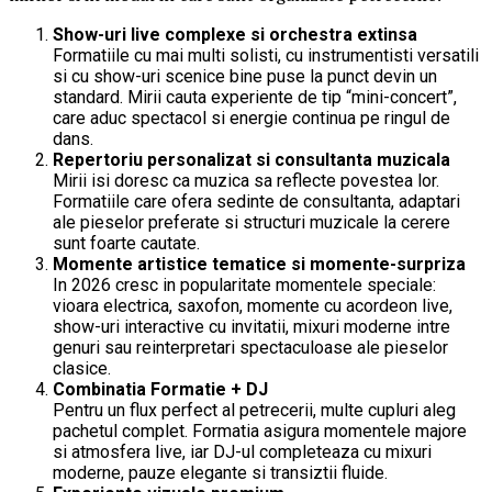
Show-uri live complexe si orchestra extinsa
Formatiile cu mai multi solisti, cu instrumentisti versatili
si cu show-uri scenice bine puse la punct devin un
standard. Mirii cauta experiente de tip “mini-concert”,
care aduc spectacol si energie continua pe ringul de
dans.
Repertoriu personalizat si consultanta muzicala
Mirii isi doresc ca muzica sa reflecte povestea lor.
Formatiile care ofera sedinte de consultanta, adaptari
ale pieselor preferate si structuri muzicale la cerere
sunt foarte cautate.
Momente artistice tematice si momente-surpriza
In 2026 cresc in popularitate momentele speciale:
vioara electrica, saxofon, momente cu acordeon live,
show-uri interactive cu invitatii, mixuri moderne intre
genuri sau reinterpretari spectaculoase ale pieselor
clasice.
Combinatia Formatie + DJ
Pentru un flux perfect al petrecerii, multe cupluri aleg
pachetul complet. Formatia asigura momentele majore
si atmosfera live, iar DJ-ul completeaza cu mixuri
moderne, pauze elegante si transiztii fluide.