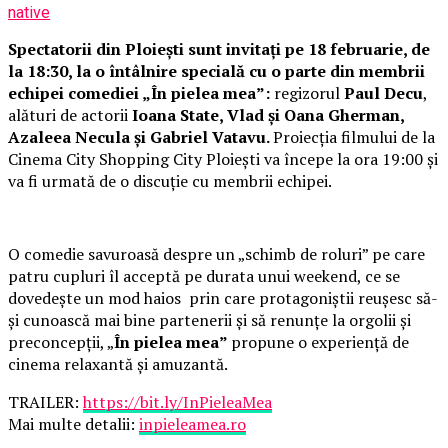
native
Spectatorii din Ploiești sunt invitați pe 18 februarie, de
la 18:30, la o întâlnire specială cu o parte din membrii
echipei comediei „În pielea mea”:
regizorul
Paul Decu
,
alături de actorii
Ioana State, Vlad și Oana Gherman,
Azaleea Necula și Gabriel Vatavu.
Proiecția filmului de la
Cinema City Shopping City Ploiești va începe la ora 19:00 și
va fi urmată de o discuție cu membrii echipei.
O comedie savuroasă despre un „schimb de roluri” pe care
patru cupluri îl acceptă pe durata unui weekend, ce se
dovedește un mod haios prin care protagoniștii reușesc să-
și cunoască mai bine partenerii și să renunțe la orgolii și
preconcepții, „
În pielea mea”
propune o experiență de
cinema relaxantă și amuzantă.
TRAILER:
https://bit.ly/InPieleaMea
Mai multe detalii:
inpieleamea.ro