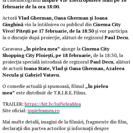
la cinematograful
Inspire VIP Electroputere Mall pe 16
februarie de la ora 18:00
.
Actorii
Vlad Gherman, Oana Gherman și Ioana
Ginghină
vin la întâlnirea cu publicul din
Cinema City
Vivo! Pitești pe 17 februarie, de la 18:30
și vor participa
la o discuție după proiecție, alături de regizorul
Paul Decu.
Caravana
„În pielea mea”
ajunge la
Cinema City
Shopping City Ploiești, pe 18 februarie,
de la 18:30, la
proiecția specială introdusă de regizorul
Paul Decu
, alături
de actorii
Ioana State, Vlad și Oana Gherman, Azaleea
Necula și Gabriel Vatavu.
O comedie actuală și spumoasă, filmul
„În pielea
mea”
este distribuit de T.R.I.B.E. Films.
TRAILER:
https://bit.ly/InPieleaMea
Site oficial:
inpieleamea.ro
Mai multe detalii, imagini de la filmări, fragmente din film,
declarații din partea actorilor și informații despre