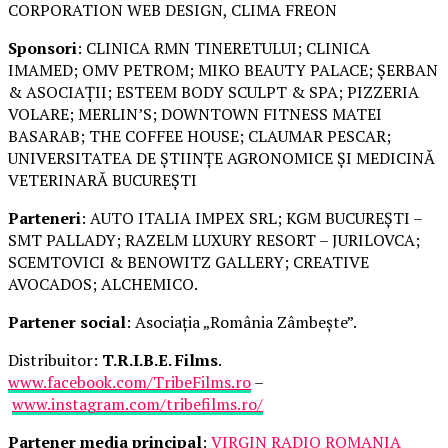
CORPORATION WEB DESIGN, CLIMA FREON
Sponsori
: CLINICA RMN TINERETULUI; CLINICA
IMAMED; OMV PETROM; MIKO BEAUTY PALACE; ȘERBAN
& ASOCIAȚII; ESTEEM BODY SCULPT & SPA; PIZZERIA
VOLARE; MERLIN’S; DOWNTOWN FITNESS MATEI
BASARAB; THE COFFEE HOUSE; CLAUMAR PESCAR;
UNIVERSITATEA DE ȘTIINȚE AGRONOMICE ȘI MEDICINĂ
VETERINARĂ BUCUREȘTI
Parteneri
: AUTO ITALIA IMPEX SRL; KGM BUCUREȘTI –
SMT PALLADY; RAZELM LUXURY RESORT – JURILOVCA;
SCEMTOVICI & BENOWITZ GALLERY; CREATIVE
AVOCADOS; ALCHEMICO.
Partener social
: Asociația „România Zâmbește”.
Distribuitor:
T.R.I.B.E. Films
.
www.facebook.com/TribeFilms.ro
–
www.instagram.com/tribefilms.ro/
Partener media principal
:
VIRGIN RADIO ROMANIA