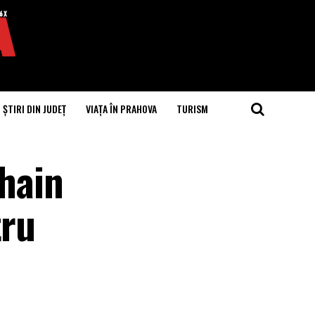
ȘTIRI DIN JUDEȚ
VIAȚA ÎN PRAHOVA
TURISM
chain
tru