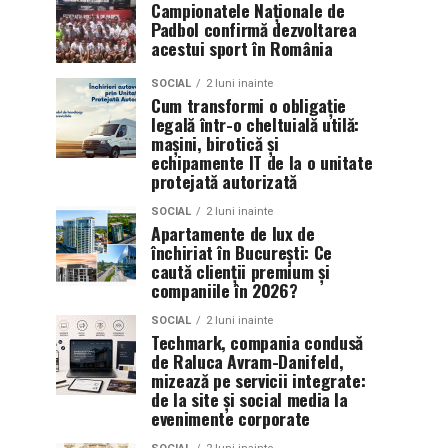
Campionatele Naționale de
Padbol confirmă dezvoltarea
acestui sport în România
SOCIAL
2 luni inainte
Cum transformi o obligație
legală într-o cheltuială utilă:
mașini, birotică și
echipamente IT de la o unitate
protejată autorizată
SOCIAL
2 luni inainte
Apartamente de lux de
închiriat în București: Ce
caută clienții premium și
companiile în 2026?
SOCIAL
2 luni inainte
Techmark, compania condusă
de Raluca Avram-Danifeld,
mizează pe servicii integrate:
de la site și social media la
evenimente corporate