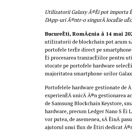
Utilizatorii Galaxy Ã®Èi pot importa 
DApp-uri Ã®ntr-o singurÄ locaÈie uÈor
BucureÈti, RomÃ¢nia â 14 mai 2021
utilizatorii de blockchain pot acum sÄ
portofele terÈe direct pe smartphone
Èi procesarea tranzacÈiilor pentru u
stocate pe portofele hardware selecÈ
majoritatea smartphone-urilor Galax
Portofelele hardware gestionate de Â 
experienÈÄ unicÄ Ã®n gestionarea act
de Samsung Blockchain Keystore, sma
hardware, precum Ledger Nano S Èi 
vor putea, de asemenea, sÄ ÈinÄ pas
ajutorul unui flux de Ètiri dedicat Ã®