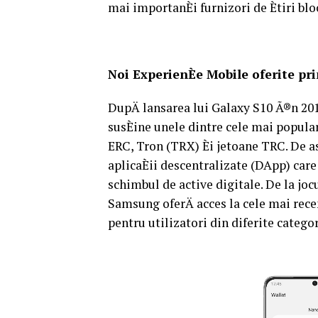
mai importanÈi furnizori de Ètiri bl
Noi ExperienÈe Mobile oferite pr
DupÄ lansarea lui Galaxy S10 Ã®n 20
susÈine unele dintre cele mai popul
ERC, Tron (TRX) Èi jetoane TRC. De a
aplicaÈii descentralizate (DApp) car
schimbul de active digitale. De la jocu
Samsung oferÄ acces la cele mai rece
pentru utilizatori din diferite categor