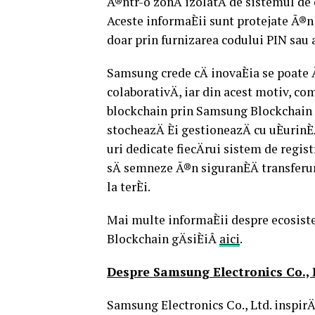
Ã®ntr-o zonÄ izolatÄ de sistemul d
Aceste informaÈii sunt protejate Ã®n 
doar prin furnizarea codului PIN sau 
Samsung crede cÄ inovaÈia se poate
colaborativÄ, iar din acest motiv, co
blockchain prin Samsung Blockchain S
stocheazÄ Èi gestioneazÄ cu uÈurinÈ
uri dedicate fiecÄrui sistem de regi
sÄ semneze Ã®n siguranÈÄ transferu
la terÈi.
Mai multe informaÈii despre ecosist
Blockchain gÄsiÈiÂ
aici
.
Despre Samsung Electronics Co., 
Samsung Electronics Co., Ltd. inspirÄ 