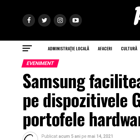
ADMINISTRAȚIE LOCALĂ
AFACERI
CULTURĂ
EVENIMENT
Samsung facilitea
pe dispozitivele 
portofele hardwa
Publicat
acum 5 ani
pe
mai 14, 2021