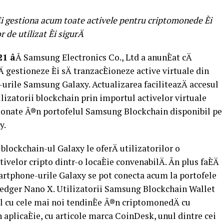
Èi gestiona acum toate activele pentru criptomonede Èi
 de utilizat Èi sigurÄ
 â
Â Samsung Electronics Co., Ltd a anunÈat cÄ
 gestioneze Èi sÄ tranzacÈioneze active virtuale din
-urile Samsung Galaxy. Actualizarea faciliteazÄ accesul
tilizatorii blockchain prin importul activelor virtuale
ionate Ã®n portofelul Samsung Blockchain disponibil pe
y.
blockchain-ul Galaxy le oferÄ utilizatorilor o
ivelor cripto dintr-o locaÈie convenabilÄ. Ãn plus faÈÄ
rtphone-urile Galaxy se pot conecta acum la portofele
Ledger Nano X. Utilizatorii Samsung Blockchain Wallet
ul cu cele mai noi tendinÈe Ã®n criptomonedÄ cu
n aplicaÈie, cu articole marca CoinDesk, unul dintre cei