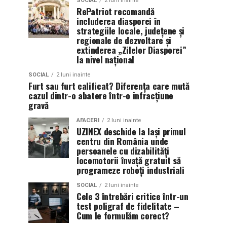
SOCIAL
2 luni inainte
RePatriot recomandă
includerea diasporei în
strategiile locale, județene și
regionale de dezvoltare și
extinderea „Zilelor Diasporei”
la nivel național
SOCIAL
2 luni inainte
Furt sau furt calificat? Diferența care mută
cazul dintr-o abatere într-o infracțiune
gravă
AFACERI
2 luni inainte
UZINEX deschide la Iași primul
centru din România unde
persoanele cu dizabilități
locomotorii învață gratuit să
programeze roboți industriali
SOCIAL
2 luni inainte
Cele 3 întrebări critice într-un
test poligraf de fidelitate –
Cum le formulăm corect?