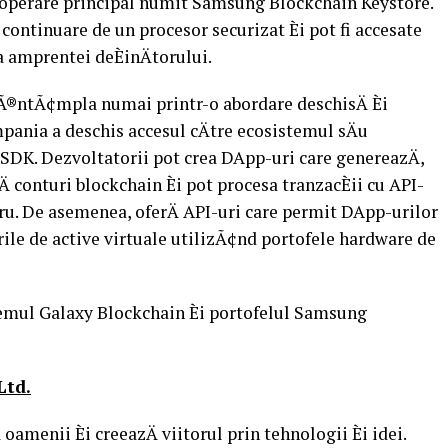
e operare principal numit Samsung Blockchain Keystore.
continuare de un procesor securizat Èi pot fi accesate
a amprentei deÈinÄtorului.
 Ã®ntÃ¢mpla numai printr-o abordare deschisÄ Èi
mpania a deschis accesul cÄtre ecosistemul sÄu
DK. Dezvoltatorii pot crea DApp-uri care genereazÄ,
Ä conturi blockchain Èi pot procesa tranzacÈii cu API-
stru. De asemenea, oferÄ API-uri care permit DApp-urilor
rile de active virtuale utilizÃ¢nd portofele hardware de
emul Galaxy Blockchain Èi portofelul Samsung
Ltd.
oamenii Èi creeazÄ viitorul prin tehnologii Èi idei.