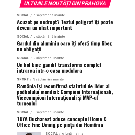
ULTIMILE NOUTĂȚI DIN PRAHOVA
SOCIAL
o săptămână inainte
Acuzat pe nedrept? Testul poligraf îţi poate
deveni un aliat important
SOCIAL
o săptămână inainte
Gardul din aluminiu care îți oferă timp liber,
nu obligații
SOCIAL
2 săptămâni inainte
Un hol bine gandit transforma complet
intrarea intr-o casa modulara
SPORT
3 săptămâni inainte
România își reconfirmă statutul de lider al
padbolului mondial: Campioni Internaționali,
Vicecampioni Internaționali și MVP-ul
turneului
SOCIAL
3 săptămâni inainte
TUYA Bucharest aduce conceptul Home &
Office Fine Dining pe piața din România
SOCIAL
o lună inainte