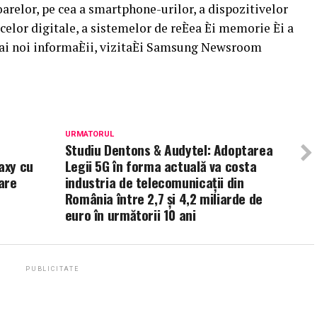
relor, pe cea a smartphone-urilor, a dispozitivelor
celor digitale, a sistemelor de reÈea Èi memorie Èi a
mai noi informaÈii, vizitaÈi Samsung Newsroom
URMATORUL
Studiu Dentons & Audytel: Adoptarea
axy cu
Legii 5G în forma actuală va costa
are
industria de telecomunicații din
România între 2,7 și 4,2 miliarde de
euro în următorii 10 ani
PUBLICITATE