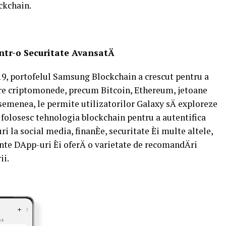
ockchain.
intr-o Securitate AvansatÄ
19, portofelul Samsung Blockchain a crescut pentru a
are criptomonede, precum Bitcoin, Ethereum, jetoane
semenea, le permite utilizatorilor Galaxy sÄ exploreze
e folosesc tehnologia blockchain pentru a autentifica
ri la social media, finanÈe, securitate Èi multe altele,
nte DApp-uri Èi oferÄ o varietate de recomandÄri
ii.