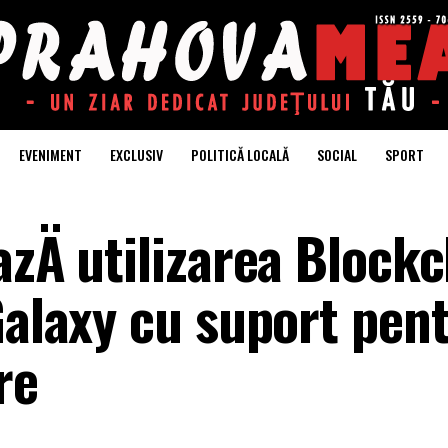
EVENIMENT
EXCLUSIV
POLITICĂ LOCALĂ
SOCIAL
SPORT
zÄ utilizarea Block
Galaxy cu suport pen
re