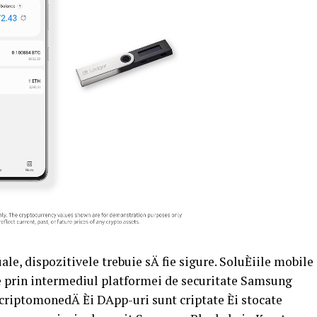
ale, dispozitivele trebuie sÄ fie sigure. SoluÈiile mobile
e prin intermediul platformei de securitate Samsung
criptomonedÄ Èi DApp-uri sunt criptate Èi stocate