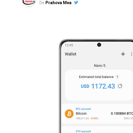
De
Prahova Mea