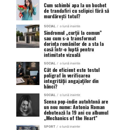
Cum schimbi apa la un buchet
de trandafiri cu sclipici fără să
murdărești totul?
SOCIAL
o lună inainte
Sindromul „curții la comun”
sau cum s-a transformat
dorința românilor de a sta la
casă într-o luptă pentru
intimitate vizuală
SOCIAL
o lună inainte
Cât de eficient este testul
poligraf în verificarea
integrității angajaților din
bănci?
SOCIAL
o lună inainte
Scena pop-indie autohtonă are
un nou nume: Antonia Roman
debutează la 19 ani cu albumul
„Mechanics of the Heart”
SPORT
o lună inainte