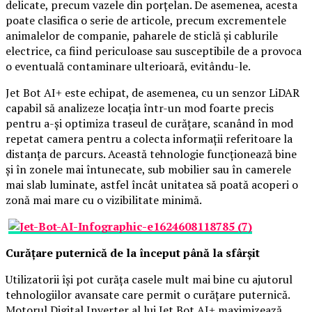
delicate, precum vazele din porțelan. De asemenea, acesta
poate clasifica o serie de articole, precum excrementele
animalelor de companie, paharele de sticlă și cablurile
electrice, ca fiind periculoase sau susceptibile de a provoca
o eventuală contaminare ulterioară, evitându-le.
Jet Bot AI+ este echipat, de asemenea, cu un senzor LiDAR
capabil să analizeze locația într-un mod foarte precis
pentru a-și optimiza traseul de curățare, scanând în mod
repetat camera pentru a colecta informații referitoare la
distanța de parcurs. Această tehnologie funcționează bine
și în zonele mai întunecate, sub mobilier sau în camerele
mai slab luminate, astfel încât unitatea să poată acoperi o
zonă mai mare cu o vizibilitate minimă.
Curățare puternică de la început până la sfârșit
Utilizatorii își pot curăța casele mult mai bine cu ajutorul
tehnologiilor avansate care permit o curățare puternică.
Motorul Digital Inverter al lui Jet Bot AI+ maximizează