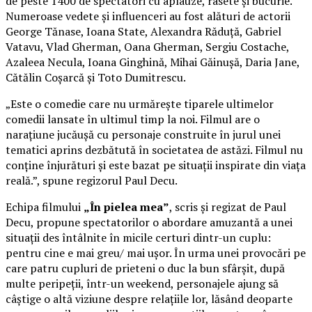
de peste 1400 de spectatori cu aplauze, râsete și bucurie.
Numeroase vedete și influenceri au fost alături de actorii
George Tănase, Ioana State, Alexandra Răduță, Gabriel
Vatavu, Vlad Gherman, Oana Gherman, Sergiu Costache,
Azaleea Necula, Ioana Ginghină, Mihai Găinușă, Daria Jane,
Cătălin Coșarcă și Toto Dumitrescu.
„Este o comedie care nu urmărește tiparele ultimelor
comedii lansate în ultimul timp la noi. Filmul are o
narațiune jucăușă cu personaje construite în jurul unei
tematici aprins dezbătută în societatea de astăzi. Filmul nu
conține înjurături și este bazat pe situații inspirate din viața
reală.”, spune regizorul Paul Decu.
Echipa filmului
„În pielea mea”
, scris și regizat de Paul
Decu, propune spectatorilor o abordare amuzantă a unei
situații des întâlnite în micile certuri dintr-un cuplu:
pentru cine e mai greu/ mai ușor. În urma unei provocări pe
care patru cupluri de prieteni o duc la bun sfârșit, după
multe peripeții, într-un weekend, personajele ajung să
câștige o altă viziune despre relațiile lor, lăsând deoparte