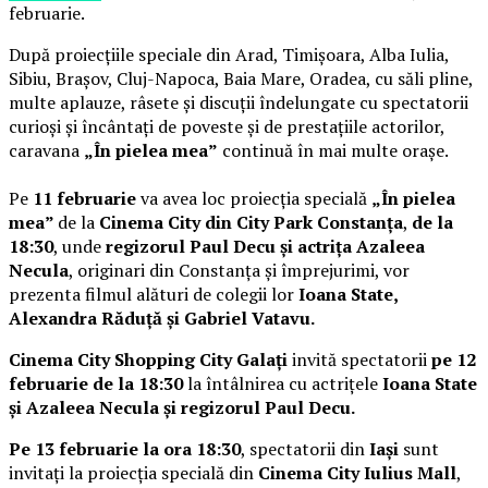
februarie.
După proiecțiile speciale din Arad, Timișoara, Alba Iulia,
Sibiu, Brașov, Cluj-Napoca, Baia Mare, Oradea, cu săli pline,
multe aplauze, râsete și discuții îndelungate cu spectatorii
curioși și încântați de poveste și de prestațiile actorilor,
caravana
„În pielea mea”
continuă în mai multe orașe.
Pe
11 februarie
va avea loc proiecția specială
„În pielea
mea”
de la
Cinema City din City Park Constanța
,
de la
18:30
, unde
regizorul Paul Decu și actrița Azaleea
Necula
, originari din Constanța și împrejurimi, vor
prezenta filmul alături de colegii lor
Ioana State,
Alexandra Răduță și Gabriel Vatavu.
Cinema City Shopping City Galați
invită spectatorii
pe 12
februarie de la 18:30
la întâlnirea cu actrițele
Ioana State
și Azaleea Necula și regizorul Paul Decu.
Pe 13 februarie la ora 18:30
, spectatorii din
Iași
sunt
invitați la proiecția specială din
Cinema City Iulius Mall
,