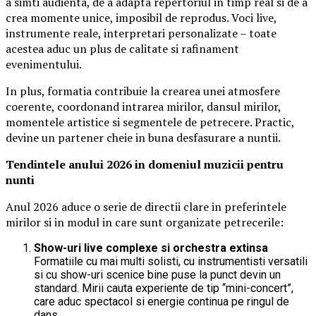
a simti audienta, de a adapta repertoriul in timp real si de a
crea momente unice, imposibil de reprodus. Voci live,
instrumente reale, interpretari personalizate – toate
acestea aduc un plus de calitate si rafinament
evenimentului.
In plus, formatia contribuie la crearea unei atmosfere
coerente, coordonand intrarea mirilor, dansul mirilor,
momentele artistice si segmentele de petrecere. Practic,
devine un partener cheie in buna desfasurare a nuntii.
Tendintele anului 2026 in domeniul muzicii pentru
nunti
Anul 2026 aduce o serie de directii clare in preferintele
mirilor si in modul in care sunt organizate petrecerile:
Show-uri live complexe si orchestra extinsa
Formatiile cu mai multi solisti, cu instrumentisti versatili
si cu show-uri scenice bine puse la punct devin un
standard. Mirii cauta experiente de tip “mini-concert”,
care aduc spectacol si energie continua pe ringul de
dans.