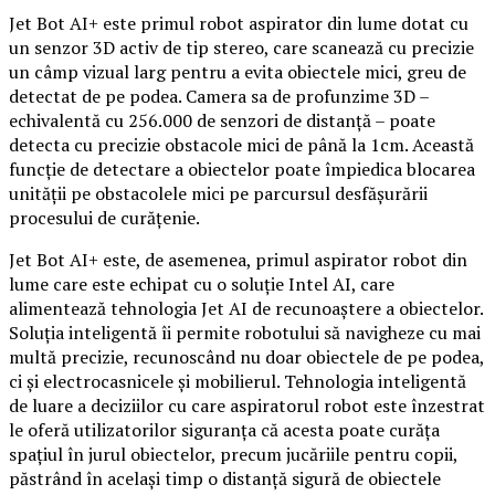
Jet Bot AI+ este primul robot aspirator din lume dotat cu
un senzor 3D activ de tip stereo, care scanează cu precizie
un câmp vizual larg pentru a evita obiectele mici, greu de
detectat de pe podea. Camera sa de profunzime 3D –
echivalentă cu 256.000 de senzori de distanță – poate
detecta cu precizie obstacole mici de până la 1cm. Această
funcție de detectare a obiectelor poate împiedica blocarea
unității pe obstacolele mici pe parcursul desfășurării
procesului de curățenie.
Jet Bot AI+ este, de asemenea, primul aspirator robot din
lume care este echipat cu o soluție Intel AI, care
alimentează tehnologia Jet AI de recunoaștere a obiectelor.
Soluția inteligentă îi permite robotului să navigheze cu mai
multă precizie, recunoscând nu doar obiectele de pe podea,
ci și electrocasnicele și mobilierul. Tehnologia inteligentă
de luare a deciziilor cu care aspiratorul robot este înzestrat
le oferă utilizatorilor siguranța că acesta poate curăța
spațiul în jurul obiectelor, precum jucăriile pentru copii,
păstrând în același timp o distanță sigură de obiectele