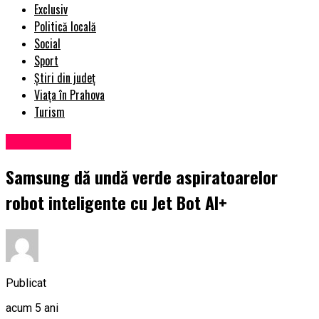
Exclusiv
Politică locală
Social
Sport
Știri din județ
Viața în Prahova
Turism
Eveniment
Samsung dă undă verde aspiratoarelor
robot inteligente cu Jet Bot AI+
Publicat
acum 5 ani