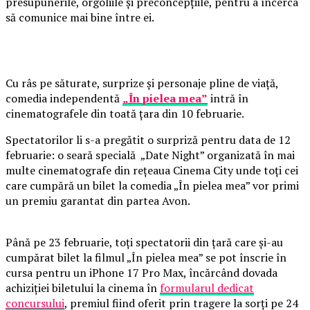
presupunerile, orgoliile și preconcepțiile, pentru a încerca
să comunice mai bine între ei.
Cu râs pe săturate, surprize și personaje pline de viață,
comedia independentă
„În pielea mea”
intră în
cinematografele din toată țara din 10 februarie.
Spectatorilor li s-a pregătit o surpriză pentru data de 12
februarie: o seară specială „Date Night” organizată în mai
multe cinematografe din rețeaua Cinema City unde toți cei
care cumpără un bilet la comedia „În pielea mea” vor primi
un premiu garantat din partea Avon.
Până pe 23 februarie, toți spectatorii din țară care și-au
cumpărat bilet la filmul „În pielea mea” se pot înscrie în
cursa pentru un iPhone 17 Pro Max, încărcând dovada
achiziției biletului la cinema în
formularul dedicat
concursului
, premiul fiind oferit prin tragere la sorți pe 24