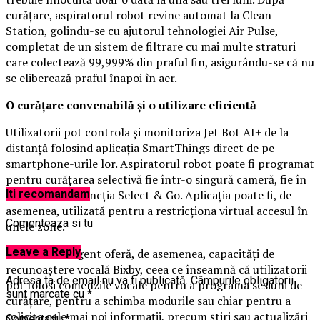
curățare, aspiratorul robot revine automat la Clean
Station, golindu-se cu ajutorul tehnologiei Air Pulse,
completat de un sistem de filtrare cu mai multe straturi
care colectează 99,999% din praful fin, asigurându-se că nu
se eliberează praful înapoi în aer.
O curățare convenabilă și o utilizare eficientă
Utilizatorii pot controla și monitoriza Jet Bot AI+ de la
distanță folosind aplicația SmartThings direct de pe
smartphone-urile lor. Aspiratorul robot poate fi programat
pentru curățarea selectivă fie într-o singură cameră, fie în
mai multe, cu funcția Select & Go. Aplicația poate fi, de
Iti recomandam
asemenea, utilizată pentru a restricționa virtual accesul în
Comenteaza si tu
unele zone.
Leave a Reply
Robotul inteligent oferă, de asemenea, capacități de
recunoaștere vocală Bixby, ceea ce înseamnă că utilizatorii
Adresa ta de email nu va fi publicată.
Câmpurile obligatorii
pot folosi comenzile vocale pentru a programa sesiuni de
sunt marcate cu
*
curățare, pentru a schimba modurile sau chiar pentru a
solicita cele mai noi informații, precum știri sau actualizări
Comentariu
*