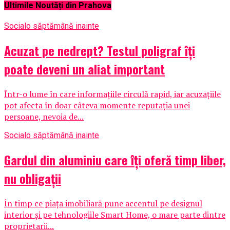
Ultimile Noutăți din Prahova
Social
o săptămână inainte
Acuzat pe nedrept? Testul poligraf îţi
poate deveni un aliat important
Într-o lume în care informațiile circulă rapid, iar acuzațiile
pot afecta în doar câteva momente reputația unei
persoane, nevoia de...
Social
o săptămână inainte
Gardul din aluminiu care îți oferă timp liber,
nu obligații
În timp ce piața imobiliară pune accentul pe designul
interior și pe tehnologiile Smart Home, o mare parte dintre
proprietarii...