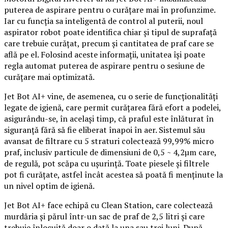
puterea de aspirare pentru o curățare mai în profunzime.
Iar cu funcția sa inteligentă de control al puterii, noul
aspirator robot poate identifica chiar și tipul de suprafață
care trebuie curățat, precum și cantitatea de praf care se
află pe el. Folosind aceste informații, unitatea își poate
regla automat puterea de aspirare pentru o sesiune de
curățare mai optimizată.
Jet Bot AI+ vine, de asemenea, cu o serie de funcționalități
legate de igienă, care permit curățarea fără efort a podelei,
asigurându-se, în același timp, că praful este înlăturat în
siguranță fără să fie eliberat înapoi în aer. Sistemul său
avansat de filtrare cu 5 straturi colectează 99,99% micro
praf, inclusiv particule de dimensiuni de 0,5 ~ 4,2µm care,
de regulă, pot scăpa cu ușurință. Toate piesele și filtrele
pot fi curățate, astfel încât acestea să poată fi menținute la
un nivel optim de igienă.
Jet Bot AI+ face echipă cu Clean Station, care colectează
murdăria și părul într-un sac de praf de 2,5 litri și care
trebuie înlocuită doar o dată la una sau trei luni. După