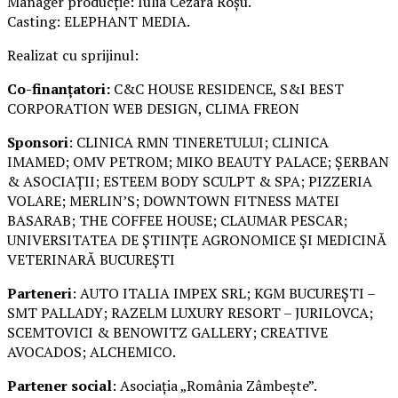
Manager producție: Iulia Cezara Roșu.
Casting: ELEPHANT MEDIA.
Realizat cu sprijinul:
Co-finanțatori:
C&C HOUSE RESIDENCE, S&I BEST
CORPORATION WEB DESIGN, CLIMA FREON
Sponsori
: CLINICA RMN TINERETULUI; CLINICA
IMAMED; OMV PETROM; MIKO BEAUTY PALACE; ȘERBAN
& ASOCIAȚII; ESTEEM BODY SCULPT & SPA; PIZZERIA
VOLARE; MERLIN’S; DOWNTOWN FITNESS MATEI
BASARAB; THE COFFEE HOUSE; CLAUMAR PESCAR;
UNIVERSITATEA DE ȘTIINȚE AGRONOMICE ȘI MEDICINĂ
VETERINARĂ BUCUREȘTI
Parteneri
: AUTO ITALIA IMPEX SRL; KGM BUCUREȘTI –
SMT PALLADY; RAZELM LUXURY RESORT – JURILOVCA;
SCEMTOVICI & BENOWITZ GALLERY; CREATIVE
AVOCADOS; ALCHEMICO.
Partener social
: Asociația „România Zâmbește”.