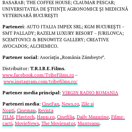
BASARAB; THE COFFEE HOUSE; CLAUMAR PESCAR;
UNIVERSITATEA DE ȘTIINȚE AGRONOMICE ȘI MEDICINĂ
VETERINARĂ BUCUREȘTI
Parteneri
: AUTO ITALIA IMPEX SRL; KGM BUCUREȘTI –
SMT PALLADY; RAZELM LUXURY RESORT – JURILOVCA;
SCEMTOVICI & BENOWITZ GALLERY; CREATIVE
AVOCADOS; ALCHEMICO.
Partener social
: Asociația „România Zâmbește”.
Distribuitor:
T.R.I.B.E. Films
.
www.facebook.com/TribeFilms.ro
–
www.instagram.com/tribefilms.ro/
Partener media principal
:
VIRGIN RADIO ROMANIA
Parteneri media
:
CineFan
,
News.ro
,
Zile și
Nopți
,
Cinemap
,
Revista
FILM
,
Playtech
,
Happ.ro
,
Cinefilia
,
Daily Magazine
,
Filme-
carti
,
MovieNews
,
The Movienator
,
Munteanu
.