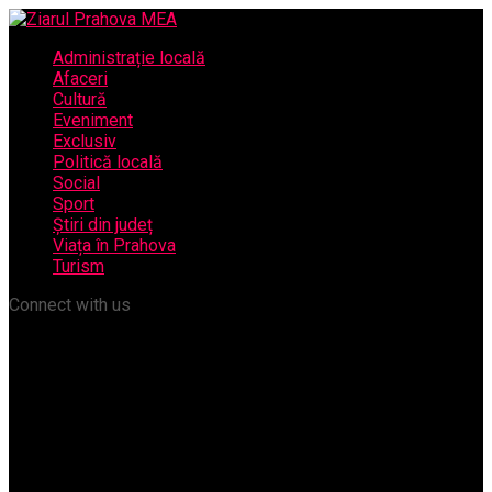
Administrație locală
Afaceri
Cultură
Eveniment
Exclusiv
Politică locală
Social
Sport
Știri din județ
Viața în Prahova
Turism
Connect with us