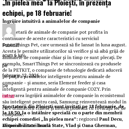
„În pielea mea” la Ploiești, în prezența
echipei, pe 18 februarie!
Îngrijire intuitivă a animalelor de companie
Proprietarii de animale de companie pot profita în
continuare de aceste caracteristici cu serviciul
SmartThings Pet, care urmează să fie lansat în luna august.
Publicat
Acesta le permite utilizatorilor să verifice și să aibă grijă de
acum 6 luni
animalele de companie chiar și în timp ce sunt plecați. De
exemplu, SmartThings Pet se sincronizează cu produsele
pe
de la PETKIT, o companie de tehnologie dedicată aducerii
februarie 12, 2026
pe piață a produselor inteligente pentru animale de
companie – și anume, seria Element feeder și casa
De
inteligentă pentru animale de companie COZY. Prin
integrarea îngrijirii animalelor de companie în ecosistemul
native
său inteligent pentru casă, Samsung reinventează modul în
Spectatorii din Ploiești sunt invitați pe 18 februarie, de
care utilizatorii trăiesc și interacționează cu tovarășii lor de
la 18:30, la o întâlnire specială cu o parte din membrii
companie.
echipei comediei „În pielea mea”:
regizorul
Paul Decu
,
alături de actorii
Ioana State, Vlad și Oana Gherman,
Disponibilitate locală