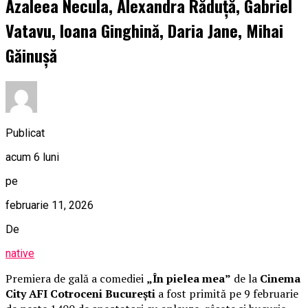
Azaleea Necula, Alexandra Răduță, Gabriel
Vatavu, Ioana Ginghină, Daria Jane, Mihai
Găinușă
Publicat
acum 6 luni
pe
februarie 11, 2026
De
native
Premiera de gală a comediei
„În pielea mea”
de la
Cinema
City AFI Cotroceni București
a fost primită pe 9 februarie