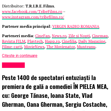
Distribuitor:
T.R.I.B.E. Films
.
www.facebook.com/TribeFilms.ro
–
www.instagram.com/tribefilms.ro/
Partener media principal
:
VIRGIN RADIO ROMANIA
Parteneri media
:
CineFan
,
News.ro
,
Zile și Nopți
,
Cinemap
,
Revista FILM
,
Playtech
,
Happ.ro
,
Cinefilia
,
Daily Magazine
,
Filme-carti
,
MovieNews
,
The Movienator
,
Munteanu
.
Citeste in continuare
Eveniment
Peste 1400 de spectatori entuziaști la
premiera de gală a comediei ÎN PIELEA MEA,
cu: George Tănase, Ioana State, Vlad
Gherman, Oana Gherman, Sergiu Costache,