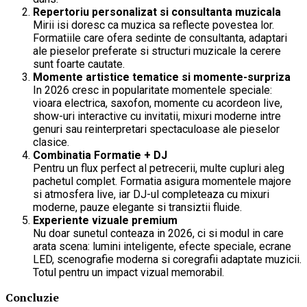
Repertoriu personalizat si consultanta muzicala
Mirii isi doresc ca muzica sa reflecte povestea lor.
Formatiile care ofera sedinte de consultanta, adaptari
ale pieselor preferate si structuri muzicale la cerere
sunt foarte cautate.
Momente artistice tematice si momente-surpriza
In 2026 cresc in popularitate momentele speciale:
vioara electrica, saxofon, momente cu acordeon live,
show-uri interactive cu invitatii, mixuri moderne intre
genuri sau reinterpretari spectaculoase ale pieselor
clasice.
Combinatia Formatie + DJ
Pentru un flux perfect al petrecerii, multe cupluri aleg
pachetul complet. Formatia asigura momentele majore
si atmosfera live, iar DJ-ul completeaza cu mixuri
moderne, pauze elegante si transiztii fluide.
Experiente vizuale premium
Nu doar sunetul conteaza in 2026, ci si modul in care
arata scena: lumini inteligente, efecte speciale, ecrane
LED, scenografie moderna si coregrafii adaptate muzicii.
Totul pentru un impact vizual memorabil.
Concluzie