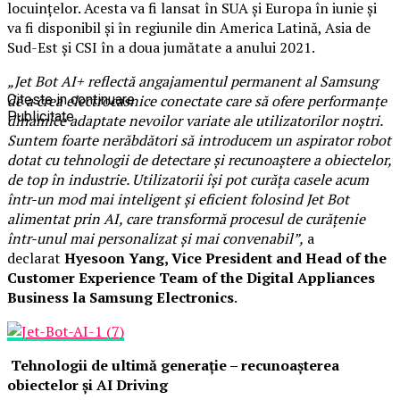
locuințelor. Acesta va fi lansat în SUA și Europa în iunie și
va fi disponibil și în regiunile din America Latină, Asia de
Sud-Est și CSI în a doua jumătate a anului 2021.
„Jet Bot AI+ reflectă angajamentul permanent al Samsung
de a crea electrocasnice conectate care să ofere performanțe
Citeste in continuare
Publicitate
dinamice adaptate nevoilor variate ale utilizatorilor noștri.
Suntem foarte nerăbdători să introducem un aspirator robot
dotat cu tehnologii de detectare și recunoaștere a obiectelor,
de top în industrie. Utilizatorii își pot curăța casele acum
într-un mod mai inteligent și eficient folosind Jet Bot
alimentat prin AI, care transformă procesul de curățenie
într-unul mai personalizat și mai convenabil”,
a
declarat
Hyesoon Yang, Vice President and Head of the
Customer Experience Team of the Digital Appliances
Business la Samsung Electronics
.
Tehnologii de ultimă generație – recunoașterea
obiectelor și AI Driving