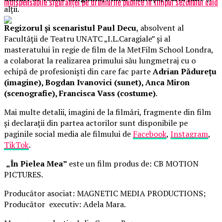
indispensabile siguranței pe drumurile publice în timpul sezonului cald
alții.
Regizorul și scenaristul Paul Decu
, absolvent al
Facultății de Teatru UNATC „I.L.Caragiale” și al
masteratului în regie de film de la MetFilm School Londra,
a colaborat la realizarea primului său lungmetraj cu o
echipă de profesioniști din care fac parte
Adrian Pădurețu
(imagine), Bogdan Ivanovici (sunet), Anca Miron
(scenografie), Francisca Vass (costume)
.
Mai multe detalii, imagini de la filmări, fragmente din film
și declarații din partea actorilor sunt disponibile pe
paginile social media ale filmului de
Facebook
,
Instagram
,
TikTok
.
„În Pielea Mea”
este un film produs de: CB MOTION
PICTURES.
Producător asociat: MAGNETIC MEDIA PRODUCTIONS;
Producător executiv: Adela Mara.