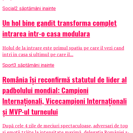
Social
2 săptămâni inainte
Un hol bine gandit transforma complet
intrarea intr-o casa modulara
Holul de la intrare este primul spatiu pe care il vezi cand
intri in casa si ultimul pe care il...
Sport
3 săptămâni inainte
România își reconfirmă statutul de lider al
padbolului mondial: Campioni
Internaționali, Vicecampioni Internaționali
și MVP-ul turneului
După cele 4 zile de meciuri spectaculoase, adversari de top
și emoții trăite la intensitate maximă, delegația României s-