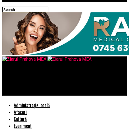
Ziarul Prahova MEA
Samsung dă undă verde aspiratoarelor robot inteligente cu Jet
Bot AI+
Administrație locală
Afaceri
Cultură
Eveniment