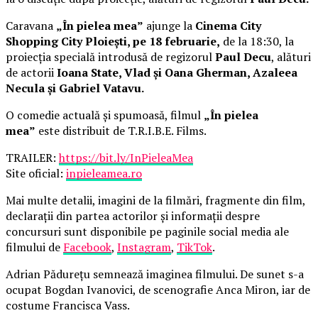
Caravana
„În pielea mea”
ajunge la
Cinema City
Shopping City Ploiești, pe 18 februarie,
de la 18:30, la
proiecția specială introdusă de regizorul
Paul Decu
, alături
de actorii
Ioana State, Vlad și Oana Gherman, Azaleea
Necula și Gabriel Vatavu.
O comedie actuală și spumoasă, filmul
„În pielea
mea”
este distribuit de T.R.I.B.E. Films.
TRAILER:
https://bit.ly/InPieleaMea
Site oficial:
inpieleamea.ro
Mai multe detalii, imagini de la filmări, fragmente din film,
declarații din partea actorilor și informații despre
concursuri sunt disponibile pe paginile social media ale
filmului de
Facebook
,
Instagram
,
TikTok
.
Adrian Pădurețu semnează imaginea filmului. De sunet s-a
ocupat Bogdan Ivanovici, de scenografie Anca Miron, iar de
costume Francisca Vass.