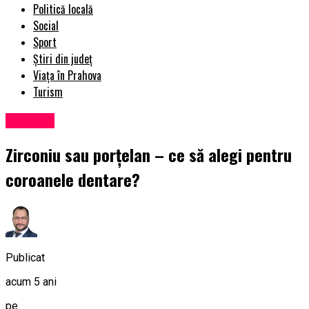
Politică locală
Social
Sport
Știri din județ
Viața în Prahova
Turism
Exclusiv
Zirconiu sau porțelan – ce să alegi pentru
coroanele dentare?
Publicat
acum 5 ani
pe