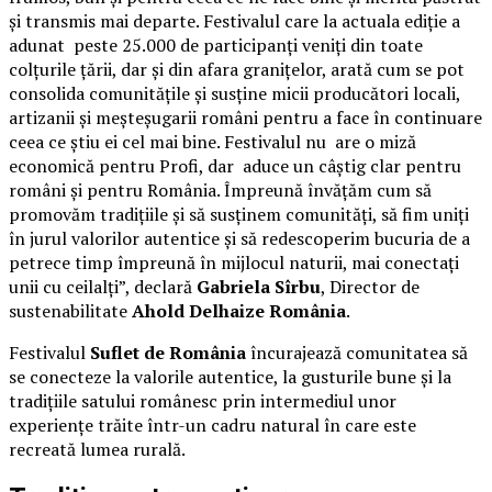
și transmis mai departe. Festivalul care la actuala ediție a
adunat peste 25.000 de participanți veniți din toate
colțurile țării, dar și din afara granițelor, arată cum se pot
consolida comunitățile și susține micii producători locali,
artizanii și meșteșugarii români pentru a face în continuare
ceea ce știu ei cel mai bine. Festivalul nu are o miză
economică pentru Profi, dar aduce un câștig clar pentru
români și pentru România. Împreună învățăm cum să
promovăm tradițiile și să susținem comunități, să fim uniți
în jurul valorilor autentice și să redescoperim bucuria de a
petrece timp împreună în mijlocul naturii, mai conectați
unii cu ceilalți”, declară
Gabriela Sîrbu
, Director de
sustenabilitate
Ahold Delhaize România
.
Festivalul
Suflet de România
încurajează comunitatea să
se conecteze la valorile autentice, la gusturile bune și la
tradițiile satului românesc prin intermediul unor
experiențe trăite într-un cadru natural în care este
recreată lumea rurală.