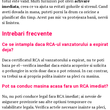
totul este valid. Multi furnizori pot oferi
activare
imediata
, ceea ce va ajuta sa evitati golurile si stresul. Cand
aveti dovada in mana, puteti porni la drum ca oricine a
planificat din timp. Acest pas mic va protejeaza banii, nervii
si linistea.
Intrebari frecvente
Ce se intampla daca RCA-ul vanzatorului a expirat
deja?
Daca certificatul RCA al vanzatorului a expirat, nu te poti
baza pe el—verifica imediat daca exista acoperire si solicita
o prelungire in scris doar daca o pot reinnoi. In caz contrar,
va trebui sa ai propria polita inainte sa pleci cu masina.
Pot sa conduc masina acasa fara un RCA imediat?
Nu, nu poti conduce legal fara RCA imediat; ai nevoie de
asigurare provizorie sau alte optiuni temporare cu
valabilitate legala. Verifica actele necesare inainte sa pleci,