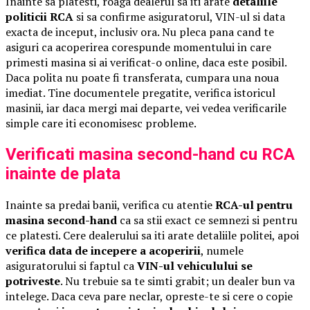
Inainte sa platesti, roaga dealerul sa iti arate
detaliile
politicii RCA
si sa confirme asiguratorul, VIN-ul si data
exacta de inceput, inclusiv ora. Nu pleca pana cand te
asiguri ca acoperirea corespunde momentului in care
primesti masina si ai verificat-o online, daca este posibil.
Daca polita nu poate fi transferata, cumpara una noua
imediat. Tine documentele pregatite, verifica istoricul
masinii, iar daca mergi mai departe, vei vedea verificarile
simple care iti economisesc probleme.
Verificati masina second-hand cu RCA
inainte de plata
Inainte sa predai banii, verifica cu atentie
RCA-ul pentru
masina second-hand
ca sa stii exact ce semnezi si pentru
ce platesti. Cere dealerului sa iti arate detaliile politei, apoi
verifica data de incepere a acoperirii
, numele
asiguratorului si faptul ca
VIN-ul vehiculului se
potriveste
. Nu trebuie sa te simti grabit; un dealer bun va
intelege. Daca ceva pare neclar, opreste-te si cere o copie