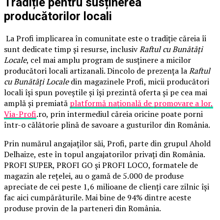
Tradiție pentru susținerea
producătorilor locali
La Profi implicarea în comunitate este o tradiție căreia îi
sunt dedicate timp și resurse, inclusiv
Raftul cu Bunătăți
Locale
, cel mai amplu program de susținere a micilor
producători locali artizanali. Dincolo de prezența la
Raftul
cu Bunătăți Locale
din magazinele Profi, micii producători
locali își spun poveștile și își prezintă oferta și pe cea mai
amplă și premiată
platformă națională de promovare a lor,
Via-Profi
.ro, prin intermediul căreia oricine poate porni
într-o călătorie plină de savoare a gusturilor din România.
Prin numărul angajaților săi, Profi, parte din grupul Ahold
Delhaize, este în topul angajatorilor privați din România.
PROFI SUPER, PROFI GO și PROFI LOCO, formatele de
magazin ale rețelei, au o gamă de 5.000 de produse
apreciate de cei peste 1,6 milioane de clienți care zilnic își
fac aici cumpărăturile. Mai bine de 94% dintre aceste
produse provin de la parteneri din România.