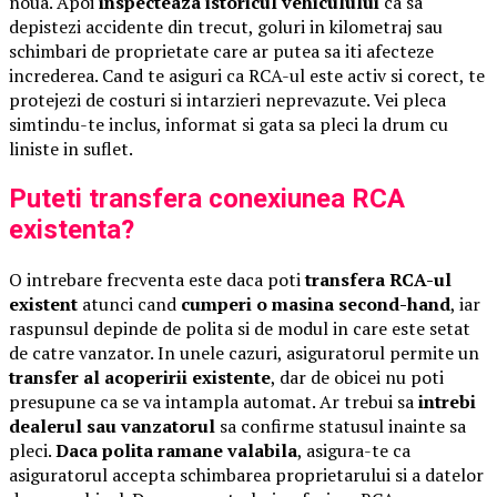
noua. Apoi
inspecteaza istoricul vehiculului
ca sa
depistezi accidente din trecut, goluri in kilometraj sau
schimbari de proprietate care ar putea sa iti afecteze
increderea. Cand te asiguri ca RCA-ul este activ si corect, te
protejezi de costuri si intarzieri neprevazute. Vei pleca
simtindu-te inclus, informat si gata sa pleci la drum cu
liniste in suflet.
Puteti transfera conexiunea RCA
existenta?
O intrebare frecventa este daca poti
transfera RCA-ul
existent
atunci cand
cumperi o masina second-hand
, iar
raspunsul depinde de polita si de modul in care este setat
de catre vanzator. In unele cazuri, asiguratorul permite un
transfer al acoperirii existente
, dar de obicei nu poti
presupune ca se va intampla automat. Ar trebui sa
intrebi
dealerul sau vanzatorul
sa confirme statusul inainte sa
pleci.
Daca polita ramane valabila
, asigura-te ca
asiguratorul accepta schimbarea proprietarului si a datelor