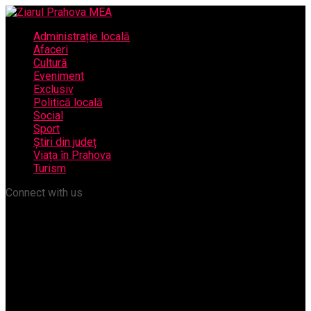
Administrație locală
Afaceri
Cultură
Eveniment
Exclusiv
Politică locală
Social
Sport
Știri din județ
Viața în Prahova
Turism
Connect with us