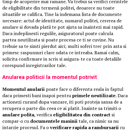
timp de acoperire mai ramane. Va trebui sa verifici cerintele
de eligibilitate din termenii politei, deoarece nu toate
situatiile se califica. Tine la indemana lista de documente
necesare: actul de identitate, numarul politei, cererea de
anulare si dovada platii te pot ajuta sa inaintezi mai rapid.
Daca indeplinesti regulile, asiguratorul poate calcula
partea neutilizata si poate procesa ce ti se cuvine. Nu
trebuie sa te simti pierdut aici; multi soferi trec prin asta si
primesc raspunsuri clare odata ce intreaba. Ramai calm,
solicita confirmare in scris si asigura-te ca toate detaliile
corespund inregistrarilor tale.
Anularea politicii la momentul potrivit
Momentul anularii
poate face o diferenta reala in faptul
daca primesti bani inapoi pentru
primele neutilizate
. Daca
actionezi curand dupa vanzare, iti poti proteja sansa de a
recupera o parte din ceea ce ai platit. Inainte sa trimiti o
anulare polita
, verifica
eligibilitatea din contract
si
compar-o cu
documentele masinii
tale, ca nimic sa nu
intarzie procesul. Fa o
verificare rapida a rambursarii
cu