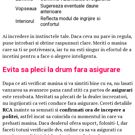
Sugereaza eventuale daune
Vopseaua
anterioare
Reflecta modul de ingrijire si
Interiorul
confortul
Ai incredere in instinctele tale. Daca ceva nu pare in regula,
pune intrebari si obtine raspunsuri clare. Meriti o masina
care sa ti se potriveasca, iar tu nu esti singur in efortul de a
incetini pentru a face o alegere inteligenta.
Evita sa pleci la drum fara asigurare
Dupa ce ati verificat masina si va simtiti bine cu ea, nu lasati
vanzarea sa avanseze pana cand stiti ca partea de
asigurari
este rezolvata. Meritati sa plecati de la dealer increzatori,
nu ingrijorati ca veti conduce fara asigurare. Cereti detaliile
RCA
inainte sa semnati si
confirmati ora de incepere a
politei
, astfel incat sa coincida cu momentul in care va
preluati masina. Daca dealerul ofera suport, folositi-l, dar
faceti totusi verificarile dvs. online ca sa va asigurati ca