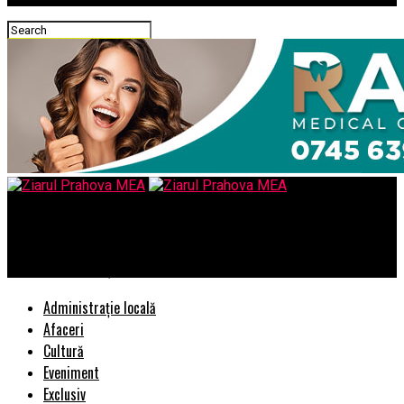
Ziarul Prahova MEA
Zirconiu sau porțelan – ce să alegi pentru coroanele dentare?
Administrație locală
Afaceri
Cultură
Eveniment
Exclusiv