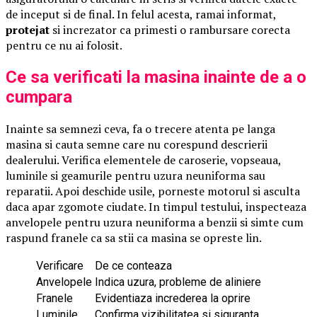
de inceput si de final. In felul acesta, ramai informat,
protejat
si increzator ca primesti o rambursare corecta
pentru ce nu ai folosit.
Ce sa verificati la masina inainte de a o
cumpara
Inainte sa semnezi ceva, fa o trecere atenta pe langa
masina si cauta semne care nu corespund descrierii
dealerului. Verifica elementele de caroserie, vopseaua,
luminile si geamurile pentru uzura neuniforma sau
reparatii. Apoi deschide usile, porneste motorul si asculta
daca apar zgomote ciudate. In timpul testului, inspecteaza
anvelopele pentru uzura neuniforma a benzii si simte cum
raspund franele ca sa stii ca masina se opreste lin.
Verificare
De ce conteaza
Anvelopele
Indica uzura, probleme de aliniere
Franele
Evidentiaza increderea la oprire
Luminile
Confirma vizibilitatea si siguranta