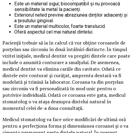
Este un material sigur, biocompatibil și nu provoacă
sensibilitate la metal la pacienți.
Exteriorul neted previne abraziunea dinților adiacenți și
a țesutului gingival.
Este un material multicolor, foarte translucid.
Oferă aspectul cel mai natural dintelui.
Pacienții trebuie să ia în calcul că vor obține coroanele de
porțelan sau zirconiu în două întâlniri distincte. În timpul
vizitei inițiale, medicul dentist va pregăti dintele care poate
include o anumită conturare a smalțului. De asemenea,
medicul dentist va elimina cariile din cavitate. Odată ce
dintele este conturat și curățat, amprenta dentară va fi
modelată și trimisă la laborator. Coroana ta din porțelan
sau zirconiu va fi personalizată în mod unic pentru o
potrivire individuală. Odată ce coroana este gata, medicul
stomatolog o va atașa deasupra dintelui natural în
momentul celei de-a doua consultații.
Medicul stomatolog va face orice modificări de ultimă oră
pentru a perfecționa forma și dimensiunea coroanei și o va
cimenta permanent peste dintele natural. În prezent,