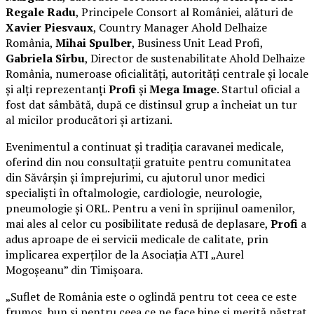
Regale Radu
, Principele Consort al României, alături de
Xavier Piesvaux
, Country Manager Ahold Delhaize
România,
Mihai Spulber
, Business Unit Lead Profi,
Gabriela Sîrbu
, Director de sustenabilitate Ahold Delhaize
România, numeroase oficialități, autorități centrale și locale
și alți reprezentanți
Profi
și
Mega Image
. Startul oficial a
fost dat sâmbătă, după ce distinsul grup a încheiat un tur
al micilor producători și artizani.
Evenimentul a continuat și tradiția caravanei medicale,
oferind din nou consultații gratuite pentru comunitatea
din Săvârșin și împrejurimi, cu ajutorul unor medici
specialiști în oftalmologie, cardiologie, neurologie,
pneumologie și ORL. Pentru a veni în sprijinul oamenilor,
mai ales al celor cu posibilitate redusă de deplasare,
Profi
a
adus aproape de ei servicii medicale de calitate, prin
implicarea experților de la Asociația ATI „Aurel
Mogoșeanu” din Timișoara.
„Suflet de România este o oglindă pentru tot ceea ce este
frumos, bun și pentru ceea ce ne face bine și merită păstrat