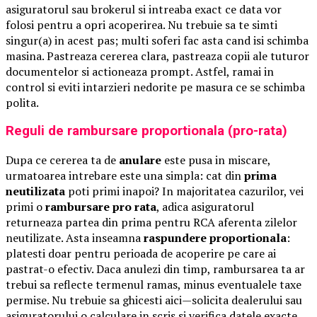
asiguratorul sau brokerul si intreaba exact ce data vor
folosi pentru a opri acoperirea. Nu trebuie sa te simti
singur(a) in acest pas; multi soferi fac asta cand isi schimba
masina. Pastreaza cererea clara, pastreaza copii ale tuturor
documentelor si actioneaza prompt. Astfel, ramai in
control si eviti intarzieri nedorite pe masura ce se schimba
polita.
Reguli de rambursare proportionala (pro-rata)
Dupa ce cererea ta de
anulare
este pusa in miscare,
urmatoarea intrebare este una simpla: cat din
prima
neutilizata
poti primi inapoi? In majoritatea cazurilor, vei
primi o
rambursare pro rata
, adica asiguratorul
returneaza partea din prima pentru RCA aferenta zilelor
neutilizate. Asta inseamna
raspundere proportionala
:
platesti doar pentru perioada de acoperire pe care ai
pastrat-o efectiv. Daca anulezi din timp, rambursarea ta ar
trebui sa reflecte termenul ramas, minus eventualele taxe
permise. Nu trebuie sa ghicesti aici—solicita dealerului sau
asiguratorului o calculare in scris si verifica datele exacte