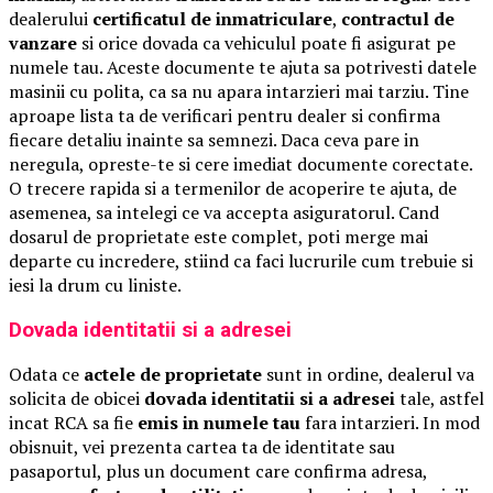
dealerului
certificatul de inmatriculare
,
contractul de
vanzare
si orice dovada ca vehiculul poate fi asigurat pe
numele tau. Aceste documente te ajuta sa potrivesti datele
masinii cu polita, ca sa nu apara intarzieri mai tarziu. Tine
aproape lista ta de verificari pentru dealer si confirma
fiecare detaliu inainte sa semnezi. Daca ceva pare in
neregula, opreste-te si cere imediat documente corectate.
O trecere rapida si a termenilor de acoperire te ajuta, de
asemenea, sa intelegi ce va accepta asiguratorul. Cand
dosarul de proprietate este complet, poti merge mai
departe cu incredere, stiind ca faci lucrurile cum trebuie si
iesi la drum cu liniste.
Dovada identitatii si a adresei
Odata ce
actele de proprietate
sunt in ordine, dealerul va
solicita de obicei
dovada identitatii si a adresei
tale, astfel
incat RCA sa fie
emis in numele tau
fara intarzieri. In mod
obisnuit, vei prezenta cartea ta de identitate sau
pasaportul, plus un document care confirma adresa,