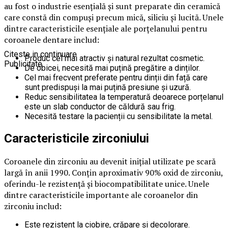
au fost o industrie esențială și sunt preparate din ceramică
care constă din compuși precum mică, siliciu și lucită. Unele
dintre caracteristicile esențiale ale porțelanului pentru
coroanele dentare includ:
Citeste in continuare
Produc cel mai atractiv și natural rezultat cosmetic.
Publicitate
De obicei, necesită mai puțină pregătire a dinților.
Cel mai frecvent preferate pentru dinții din față care
sunt predispuși la mai puțină presiune și uzură.
Reduc sensibilitatea la temperatură deoarece porțelanul
este un slab conductor de căldură sau frig.
Necesită testare la pacienții cu sensibilitate la metal.
Caracteristicile zirconiului
Coroanele din zirconiu au devenit inițial utilizate pe scară
largă în anii 1990. Conțin aproximativ 90% oxid de zirconiu,
oferindu-le rezistență și biocompatibilitate unice. Unele
dintre caracteristicile importante ale coroanelor din
zirconiu includ:
Este rezistent la ciobire, crăpare și decolorare.