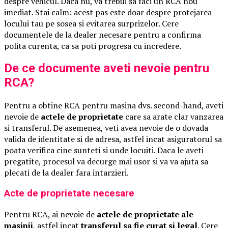
despre vehicul. Daca nu, va trebui sa faci un RCA nou
imediat. Stai calm: acest pas este doar despre protejarea
locului tau pe sosea si evitarea surprizelor. Cere
documentele de la dealer necesare pentru a confirma
polita curenta, ca sa poti progresa cu incredere.
De ce documente aveti nevoie pentru
RCA?
Pentru a obtine RCA pentru masina dvs. second-hand, aveti
nevoie de
actele de proprietate
care sa arate clar vanzarea
si transferul. De asemenea, veti avea nevoie de o dovada
valida de identitate si de adresa, astfel incat asiguratorul sa
poata verifica cine sunteti si unde locuiti. Daca le aveti
pregatite, procesul va decurge mai usor si va va ajuta sa
plecati de la dealer fara intarzieri.
Acte de proprietate necesare
Pentru RCA, ai nevoie de
actele de proprietate ale
masinii
, astfel incat
transferul sa fie curat si legal
. Cere