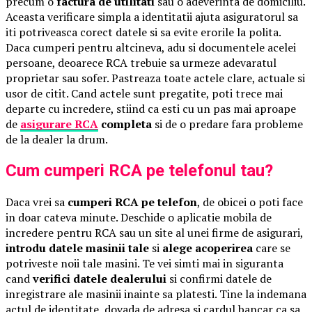
precum o
factura de utilitati
sau o adeverinta de domiciliu.
Aceasta verificare simpla a identitatii ajuta asiguratorul sa
iti potriveasca corect datele si sa evite erorile la polita.
Daca cumperi pentru altcineva, adu si documentele acelei
persoane, deoarece RCA trebuie sa urmeze adevaratul
proprietar sau sofer. Pastreaza toate actele clare, actuale si
usor de citit. Cand actele sunt pregatite, poti trece mai
departe cu incredere, stiind ca esti cu un pas mai aproape
de
asigurare RCA
completa
si de o predare fara probleme
de la dealer la drum.
Cum cumperi RCA pe telefonul tau?
Daca vrei sa
cumperi RCA pe telefon
, de obicei o poti face
in doar cateva minute. Deschide o aplicatie mobila de
incredere pentru RCA sau un site al unei firme de asigurari,
introdu datele masinii tale
si
alege acoperirea
care se
potriveste noii tale masini. Te vei simti mai in siguranta
cand
verifici datele dealerului
si confirmi datele de
inregistrare ale masinii inainte sa platesti. Tine la indemana
actul de identitate, dovada de adresa si cardul bancar ca sa