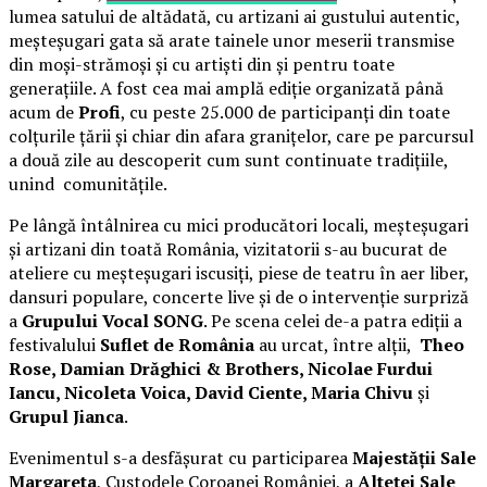
lumea satului de altădată, cu artizani ai gustului autentic,
meșteșugari gata să arate tainele unor meserii transmise
din moși-strămoși și cu artiști din și pentru toate
generațiile. A fost cea mai amplă ediție organizată până
acum de
Profi
, cu peste 25.000 de participanți din toate
colțurile țării și chiar din afara granițelor, care pe parcursul
a două zile au descoperit cum sunt continuate tradițiile,
unind comunitățile.
Pe lângă întâlnirea cu mici producători locali, meșteșugari
și artizani din toată România, vizitatorii s-au bucurat de
ateliere cu meșteșugari iscusiți, piese de teatru în aer liber,
dansuri populare, concerte live și de o intervenție surpriză
a
Grupului Vocal SONG
. Pe scena celei de-a patra ediții a
festivalului
Suflet de România
au urcat, între alții,
Theo
Rose, Damian Drăghici & Brothers, Nicolae Furdui
Iancu, Nicoleta Voica, David Ciente, Maria Chivu
și
Grupul Jianca
.
Evenimentul s-a desfășurat cu participarea
Majestății Sale
Margareta
, Custodele Coroanei României, a
Alteței Sale