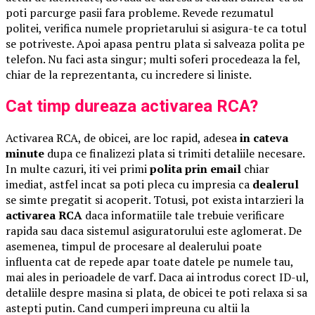
poti parcurge pasii fara probleme. Revede rezumatul
politei, verifica numele proprietarului si asigura-te ca totul
se potriveste. Apoi apasa pentru plata si salveaza polita pe
telefon. Nu faci asta singur; multi soferi procedeaza la fel,
chiar de la reprezentanta, cu incredere si liniste.
Cat timp dureaza activarea RCA?
Activarea RCA, de obicei, are loc rapid, adesea
in cateva
minute
dupa ce finalizezi plata si trimiti detaliile necesare.
In multe cazuri, iti vei primi
polita prin email
chiar
imediat, astfel incat sa poti pleca cu impresia ca
dealerul
se simte pregatit si acoperit. Totusi, pot exista intarzieri la
activarea RCA
daca informatiile tale trebuie verificare
rapida sau daca sistemul asiguratorului este aglomerat. De
asemenea, timpul de procesare al dealerului poate
influenta cat de repede apar toate datele pe numele tau,
mai ales in perioadele de varf. Daca ai introdus corect ID-ul,
detaliile despre masina si plata, de obicei te poti relaxa si sa
astepti putin. Cand cumperi impreuna cu altii la