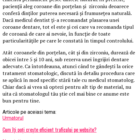
pacienții aleg coroane din porțelan și zirconiu deoarece
conferă dinților puterea necesară și frumusețea naturală.
Dacă medicul dentist ți-a recomandat plasarea unei
coroane dentare, tot el este și cei care va recomanda tipul
de coroană de care ai nevoie, în funcție de toate
particularitățile pe care le constată în timpul controlului.
Atât coroanele din porțelan, cât și din zirconiu, durează de
obicei între 5 și 10 ani, sub rezerva unei îngrijiri dentare
adecvate. Ca întotdeauna, atunci când te gândești la orice
tratament stomatologic, discută în detaliu procedura care
se aplică în mod specific stării tale cu medicul stomatolog.
Chiar dacă ai vrea să optezi pentru alt tip de material, nu
uita că stomatologul tău știe cel mai bine ce anume este
bun pentru tine.
Articole pe aceiasi tema:
Urmatorul
Cum îți poți crește eficient traficului pe website?