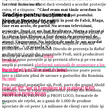
recreată lumea rurală.
Întrebat de Sorina Matei dacă vreodată a acordat protecție
cuiva, el a răspuns:
”Când eram mai tânăr acordam în
Tradiție pentru susținerea
cadrul serviciului militar, conform fișei postului.
Blejnar și Marta au fost numiți în post de Falcă, Blaga,
producătorilor locali
cine erau acolo, de partid. Nu aveam televiziuni,
proiecție. După ce am luat Realitatea, Marta a plecat și
La Profi implicarea în comunitate este o tradiție căreia îi
la câteva luni Blejnar a fost demis de premierul de
sunt dedicate timp și resurse, inclusiv
Raftul cu Bunătăți
atunci, Ungureanu. Nu înțeleg de unde le-am acordat
Locale
, cel mai amplu program de susținere a micilor
protecție…”. (Cerasela N.).
producători locali artizanali. Dincolo de prezența la
Raftul
cu Bunătăți Locale
din magazinele Profi, micii producători
Articole pe aceiasi tema:
prima
locali își spun poveștile și își prezintă oferta și pe cea mai
Urmatorul
amplă și premiată
platformă națională de promovare a lor,
Regină Nefertiti si CTP, un client de bodegă
Via-Profi
.ro, prin intermediul căreia oricine poate porni
într-o călătorie plină de savoare a gusturilor din România.
Nu ratati
Prin numărul angajaților săi, Profi, parte din grupul Ahold
Fostul şef SPP: ‘Sper să îl sensibilizez să ni se alăture’/ KLAUS
Delhaize, este în topul angajatorilor privați din România.
IOHANNIS LA POARTA NOUA!!!
PROFI SUPER, PROFI GO și PROFI LOCO, formatele de
magazin ale rețelei, au o gamă de 5.000 de produse
apreciate de cei peste 1,6 milioane de clienți care zilnic își