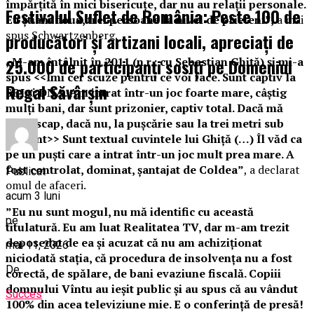
împărţită în mici bisericuţe, dar nu au relaţii personale.
Festivalul Suflet de România: Peste 100 de
Eu ştiam două, trei persoane la nivel de prieteni”,
a mai
spus Schwartzenberg.
producători și artizani locali, apreciați de
25.000 de participanți sosiți pe Domeniul
„M-am întâlnit în 2011 (n.r.: cu Sebastian Ghiţă) şi mi-a
spus <<Îmi cer scuze pentru ce voi face. Sunt captiv la
Regal Săvârșin
SRI şi DNA. Am intrat într-un joc foarte mare, câştig
mulţi bani, dar sunt prizonier, captiv total. Dacă mă
ajută scap, dacă nu, la puşcărie sau la trei metri sub
pământ>> Sunt textual cuvintele lui Ghiţă (…) Îl văd ca
pe un puşti care a intrat într-un joc mult prea mare. A
fost controlat, dominat, şantajat de Coldea”
, a declarat
Publicat
omul de afaceri.
acum 3 luni
”Eu nu sunt mogul, nu mă identific cu această
pe
titulatură. Eu am luat Realitatea TV, dar m-am trezit
deposedat de ea și acuzat că nu am achiziționat
mai 11, 2026
niciodată stația, că procedura de insolvența nu a fost
De
corectă, de spălare, de bani evaziune fiscală. Copiii
domnului Vîntu au ieșit public și au spus că au vândut
Succes
100% din acea televiziune mie. E o conferință de presă!