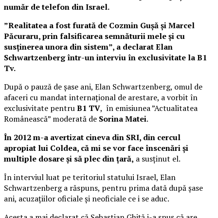
număr de telefon din Israel.
”Realitatea a fost furată de Cozmin Gușă și Marcel
Păcuraru, prin falsificarea semnăturii mele și cu
susținerea unora din sistem”, a declarat Elan
Schwartzenberg într-un interviu în exclusivitate la B1
Tv.
După o pauză de șase ani, Elan Schwartzenberg, omul de
afaceri cu mandat internațional de arestare, a vorbit în
exclusivitate pentru
B1 TV
, în emisiunea ”Actualitatea
Românească” moderată de
Sorina Matei
.
În 2012 m-a avertizat cineva din SRI, din cercul
apropiat lui Coldea, că mi se vor face înscenări și
multiple dosare și să plec din țară,
a susținut el.
În interviul luat pe teritoriul statului Israel, Elan
Schwartzenberg a răspuns, pentru prima dată după șase
ani, acuzațiilor oficiale și neoficiale ce i se aduc.
Acesta a mai declarat că Sebastian Ghiță i-a spus că are