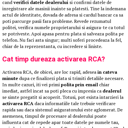
cand
verifici datele dealerului
si confirmi datele de
inregistrare ale masinii inainte sa platesti. Tine la indemana
actul de identitate, dovada de adresa si cardul bancar ca sa
poti parcurge pasii fara probleme. Revede rezumatul
politei, verifica numele proprietarului si asigura-te ca totul
se potriveste. Apoi apasa pentru plata si salveaza polita pe
telefon. Nu faci asta singur; multi soferi procedeaza la fel,
chiar de la reprezentanta, cu incredere si liniste.
Cat timp dureaza activarea RCA?
Activarea RCA, de obicei, are loc rapid, adesea
in cateva
minute
dupa ce finalizezi plata si trimiti detaliile necesare.
In multe cazuri, iti vei primi
polita prin email
chiar
imediat, astfel incat sa poti pleca cu impresia ca
dealerul
se simte pregatit si acoperit. Totusi, pot exista intarzieri la
activarea RCA
daca informatiile tale trebuie verificare
rapida sau daca sistemul asiguratorului este aglomerat. De
asemenea, timpul de procesare al dealerului poate
influenta cat de repede apar toate datele pe numele tau,