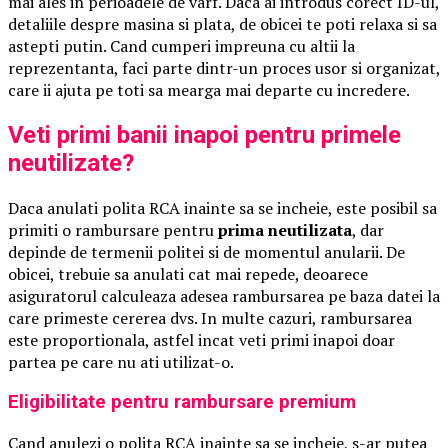
mai ales in perioadele de varf. Daca ai introdus corect ID-ul,
detaliile despre masina si plata, de obicei te poti relaxa si sa
astepti putin. Cand cumperi impreuna cu altii la
reprezentanta, faci parte dintr-un proces usor si organizat,
care ii ajuta pe toti sa mearga mai departe cu incredere.
Veti primi banii inapoi pentru primele
neutilizate?
Daca anulati polita RCA inainte sa se incheie, este posibil sa
primiti o rambursare pentru
prima neutilizata
, dar
depinde de termenii politei si de momentul anularii. De
obicei, trebuie sa anulati cat mai repede, deoarece
asiguratorul calculeaza adesea rambursarea pe baza datei la
care primeste cererea dvs. In multe cazuri, rambursarea
este proportionala, astfel incat veti primi inapoi doar
partea pe care nu ati utilizat-o.
Eligibilitate pentru rambursare premium
Cand anulezi o polita RCA inainte sa se incheie, s-ar putea