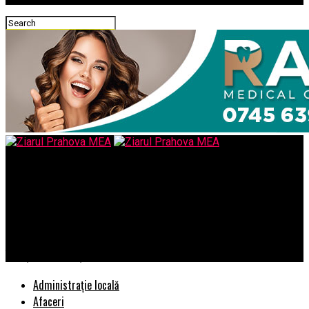
Ziarul Prahova MEA
O persoană care a fost numită în funcție fără a parcurge o
procedură de selecție se autoidentifică nu numai cu instituția
pe care o conduce, ba chiar cu Justiția/Vanitatea de a te crede
însuși Adevărul și lichelismul intelectual
Administrație locală
Afaceri