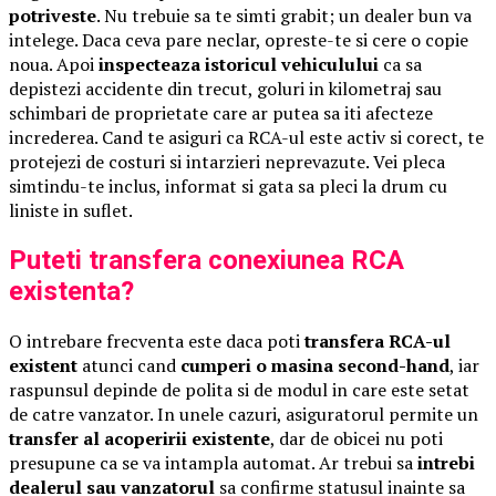
potriveste
. Nu trebuie sa te simti grabit; un dealer bun va
intelege. Daca ceva pare neclar, opreste-te si cere o copie
noua. Apoi
inspecteaza istoricul vehiculului
ca sa
depistezi accidente din trecut, goluri in kilometraj sau
schimbari de proprietate care ar putea sa iti afecteze
increderea. Cand te asiguri ca RCA-ul este activ si corect, te
protejezi de costuri si intarzieri neprevazute. Vei pleca
simtindu-te inclus, informat si gata sa pleci la drum cu
liniste in suflet.
Puteti transfera conexiunea RCA
existenta?
O intrebare frecventa este daca poti
transfera RCA-ul
existent
atunci cand
cumperi o masina second-hand
, iar
raspunsul depinde de polita si de modul in care este setat
de catre vanzator. In unele cazuri, asiguratorul permite un
transfer al acoperirii existente
, dar de obicei nu poti
presupune ca se va intampla automat. Ar trebui sa
intrebi
dealerul sau vanzatorul
sa confirme statusul inainte sa