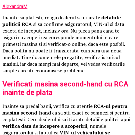
AlexandraM
Inainte sa platesti, roaga dealerul sa iti arate
detaliile
politicii RCA
si sa confirme asiguratorul, VIN-ul si data
exacta de inceput, inclusiv ora. Nu pleca pana cand te
asiguri ca acoperirea corespunde momentului in care
primesti masina si ai verificat-o online, daca este posibil.
Daca polita nu poate fi transferata, cumpara una noua
imediat. Tine documentele pregatite, verifica istoricul
masinii, iar daca mergi mai departe, vei vedea verificarile
simple care iti economisesc probleme.
Verificati masina second-hand cu RCA
inainte de plata
Inainte sa predai banii, verifica cu atentie
RCA-ul pentru
masina second-hand
ca sa stii exact ce semnezi si pentru
ce platesti. Cere dealerului sa iti arate detaliile politei, apoi
verifica data de incepere a acoperirii
, numele
asiguratorului si faptul ca
VIN-ul vehiculului se