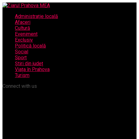
Administrație locală
Afaceri
Cultură
Eveniment
Exclusiv
Politică locală
Social
Sport
Știri din județ
Viața în Prahova
Turism
Connect with us