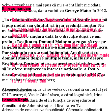
Schwartzenberg a mai spus că nu s-a întâlnit niciodată
Iti recomandam
cu
Florian Coldea,
dar a vorbit cu
George Maior
în 2012.
Randare Exterioară vs Randare Interioară: Care e Diferența?
„Eu trebuia să mă duc la generalul Coldea şi nu ştiu, să
îi pup inelul sau ghiulul, să îi jur credinţă, nu ştiu. Nu
Acuzat pe nedrept? Testul poligraf îţi poate deveni un aliat
m-am întâlnit niciodată cu Coldea. Cu domnul Maior
important
m-am văzut o singură dată la o discuţie după ce am
preluat Realitatea. Domnul Maior m-a rugat să trec pe
Gardul din aluminiu care îți oferă timp liber, nu obligații
la generalul Coldea şi nu s-a mai întâmplat acest lucru.
Pur şi simplu nu s-a mai întâmplat. Am discutat cu
Ziua Timișoarei 2026, sărbătorită prin patru zile de evenimente
domnul Maior despre multiple teme, inclusiv despre
Realitatea. Dorinţa lui era ca acest post de televizune
Cum alegi cosmetice coreene potrivite pentru tipul tau de ten
să le ofere susţinere în interese naţionale. A fost o
discuţie absolut legitimă. Asta se întâmpla în 2012”,
a
Cum alegi parfumul potrivit pentru vară? Ingredientele care
mai declarat Schwartzenberg.
rezistă în sezonul cald
Afaceristul a mai spus că se vedea ocazional şi cu fostul şef
Comenteaza si tu
SRI Bucureşti, Vasile Cămărăscu, a cărui logodnică, Irina
Chirica, a fost adusă de el în funcţia de preşedinte al
Leave a Reply
Consiliului de Administraţie al Realitatea Tv.
Adresa ta de email nu va fi publicată.
Câmpurile obligatorii