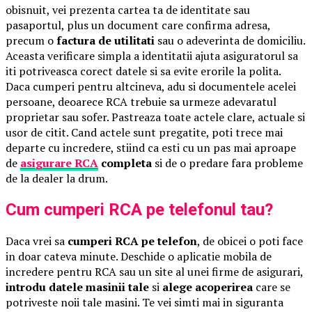
obisnuit, vei prezenta cartea ta de identitate sau
pasaportul, plus un document care confirma adresa,
precum o
factura de utilitati
sau o adeverinta de domiciliu.
Aceasta verificare simpla a identitatii ajuta asiguratorul sa
iti potriveasca corect datele si sa evite erorile la polita.
Daca cumperi pentru altcineva, adu si documentele acelei
persoane, deoarece RCA trebuie sa urmeze adevaratul
proprietar sau sofer. Pastreaza toate actele clare, actuale si
usor de citit. Cand actele sunt pregatite, poti trece mai
departe cu incredere, stiind ca esti cu un pas mai aproape
de
asigurare RCA
completa
si de o predare fara probleme
de la dealer la drum.
Cum cumperi RCA pe telefonul tau?
Daca vrei sa
cumperi RCA pe telefon
, de obicei o poti face
in doar cateva minute. Deschide o aplicatie mobila de
incredere pentru RCA sau un site al unei firme de asigurari,
introdu datele masinii tale
si
alege acoperirea
care se
potriveste noii tale masini. Te vei simti mai in siguranta