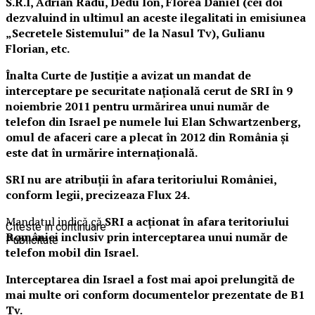
S.R.I, Adrian Radu, Dedu Ion, Florea Daniel (cei doi
dezvaluind in ultimul an aceste ilegalitati in emisiunea
„Secretele Sistemului” de la Nasul Tv), Gulianu
Florian, etc.
Înalta Curte de Justiție a avizat un mandat de
interceptare pe securitate națională cerut de SRI în 9
noiembrie 2011 pentru urmărirea unui număr de
telefon din Israel pe numele lui Elan Schwartzenberg,
omul de afaceri care a plecat în 2012 din România și
este dat în urmărire internațională.
SRI nu are atribuții în afara teritoriului
României,
conform legii, precizeaza Flux 24.
Mandatul indică că
SRI a acționat în afara teritoriului
Citeste in continuare
României inclusiv prin interceptarea unui număr de
Publicitate
telefon mobil din Israel.
Interceptarea din Israel a fost mai apoi prelungită de
mai multe ori conform documentelor prezentate de B1
Tv.