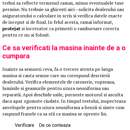
trebui sa reflecte termenul ramas, minus eventualele taxe
permise. Nu trebuie sa ghicesti aici—solicita dealerului sau
asiguratorului o calculare in scris si verifica datele exacte
de inceput si de final. In felul acesta, ramai informat,
protejat
si increzator ca primesti o rambursare corecta
pentru ce nu ai folosit.
Ce sa verificati la masina inainte de a o
cumpara
Inainte sa semnezi ceva, fa o trecere atenta pe langa
masina si cauta semne care nu corespund descrierii
dealerului. Verifica elementele de caroserie, vopseaua,
luminile si geamurile pentru uzura neuniforma sau
reparatii. Apoi deschide usile, porneste motorul si asculta
daca apar zgomote ciudate. In timpul testului, inspecteaza
anvelopele pentru uzura neuniforma a benzii si simte cum
raspund franele ca sa stii ca masina se opreste lin.
Verificare
De ce conteaza