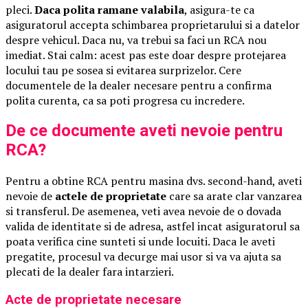
pleci.
Daca polita ramane valabila
, asigura-te ca
asiguratorul accepta schimbarea proprietarului si a datelor
despre vehicul. Daca nu, va trebui sa faci un RCA nou
imediat. Stai calm: acest pas este doar despre protejarea
locului tau pe sosea si evitarea surprizelor. Cere
documentele de la dealer necesare pentru a confirma
polita curenta, ca sa poti progresa cu incredere.
De ce documente aveti nevoie pentru
RCA?
Pentru a obtine RCA pentru masina dvs. second-hand, aveti
nevoie de
actele de proprietate
care sa arate clar vanzarea
si transferul. De asemenea, veti avea nevoie de o dovada
valida de identitate si de adresa, astfel incat asiguratorul sa
poata verifica cine sunteti si unde locuiti. Daca le aveti
pregatite, procesul va decurge mai usor si va va ajuta sa
plecati de la dealer fara intarzieri.
Acte de proprietate necesare