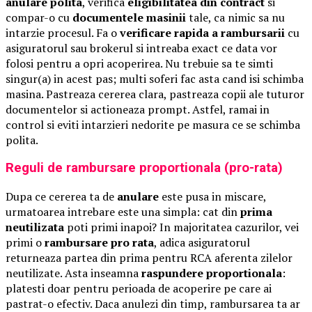
anulare polita
, verifica
eligibilitatea din contract
si
compar-o cu
documentele masinii
tale, ca nimic sa nu
intarzie procesul. Fa o
verificare rapida a rambursarii
cu
asiguratorul sau brokerul si intreaba exact ce data vor
folosi pentru a opri acoperirea. Nu trebuie sa te simti
singur(a) in acest pas; multi soferi fac asta cand isi schimba
masina. Pastreaza cererea clara, pastreaza copii ale tuturor
documentelor si actioneaza prompt. Astfel, ramai in
control si eviti intarzieri nedorite pe masura ce se schimba
polita.
Reguli de rambursare proportionala (pro-rata)
Dupa ce cererea ta de
anulare
este pusa in miscare,
urmatoarea intrebare este una simpla: cat din
prima
neutilizata
poti primi inapoi? In majoritatea cazurilor, vei
primi o
rambursare pro rata
, adica asiguratorul
returneaza partea din prima pentru RCA aferenta zilelor
neutilizate. Asta inseamna
raspundere proportionala
:
platesti doar pentru perioada de acoperire pe care ai
pastrat-o efectiv. Daca anulezi din timp, rambursarea ta ar