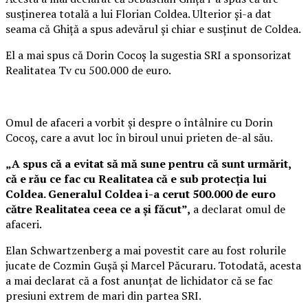
susținerea totală a lui Florian Coldea. Ulterior și-a dat
seama că Ghiță a spus adevărul și chiar e susținut de Coldea.
El a mai spus că Dorin Cocoș la sugestia SRI a sponsorizat
Realitatea Tv cu 500.000 de euro.
Omul de afaceri a vorbit şi despre o întâlnire cu Dorin
Cocoş, care a avut loc în biroul unui prieten de-al său.
„A spus că a evitat să mă sune pentru că sunt urmărit,
că e rău ce fac cu Realitatea că e sub protecţia lui
Coldea. Generalul Coldea i-a cerut 500.000 de euro
către Realitatea ceea ce a şi făcut”,
a declarat omul de
afaceri.
Elan Schwartzenberg a mai povestit care au fost rolurile
jucate de Cozmin Gușă și Marcel Păcuraru. Totodată, acesta
a mai declarat că a fost anunțat de lichidator că se fac
presiuni extrem de mari din partea SRI.