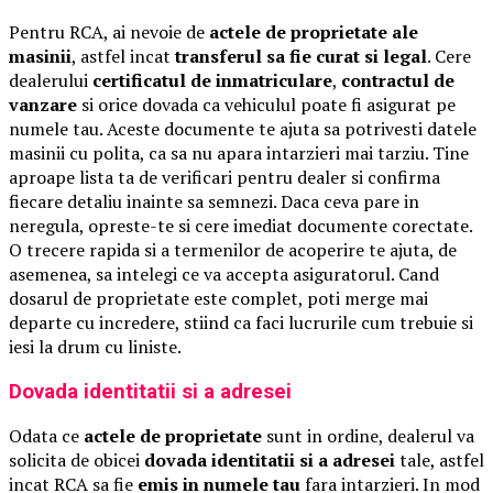
Pentru RCA, ai nevoie de
actele de proprietate ale
masinii
, astfel incat
transferul sa fie curat si legal
. Cere
dealerului
certificatul de inmatriculare
,
contractul de
vanzare
si orice dovada ca vehiculul poate fi asigurat pe
numele tau. Aceste documente te ajuta sa potrivesti datele
masinii cu polita, ca sa nu apara intarzieri mai tarziu. Tine
aproape lista ta de verificari pentru dealer si confirma
fiecare detaliu inainte sa semnezi. Daca ceva pare in
neregula, opreste-te si cere imediat documente corectate.
O trecere rapida si a termenilor de acoperire te ajuta, de
asemenea, sa intelegi ce va accepta asiguratorul. Cand
dosarul de proprietate este complet, poti merge mai
departe cu incredere, stiind ca faci lucrurile cum trebuie si
iesi la drum cu liniste.
Dovada identitatii si a adresei
Odata ce
actele de proprietate
sunt in ordine, dealerul va
solicita de obicei
dovada identitatii si a adresei
tale, astfel
incat RCA sa fie
emis in numele tau
fara intarzieri. In mod