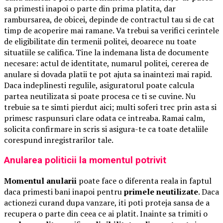
sa primesti inapoi o parte din prima platita, dar
rambursarea, de obicei, depinde de contractul tau si de cat
timp de acoperire mai ramane. Va trebui sa verifici cerintele
de eligibilitate din termenii politei, deoarece nu toate
situatiile se califica. Tine la indemana lista de documente
necesare: actul de identitate, numarul politei, cererea de
anulare si dovada platii te pot ajuta sa inaintezi mai rapid.
Daca indeplinesti regulile, asiguratorul poate calcula
partea neutilizata si poate procesa ce ti se cuvine. Nu
trebuie sa te simti pierdut aici; multi soferi trec prin asta si
primesc raspunsuri clare odata ce intreaba. Ramai calm,
solicita confirmare in scris si asigura-te ca toate detaliile
corespund inregistrarilor tale.
Anularea politicii la momentul potrivit
Momentul anularii
poate face o diferenta reala in faptul
daca primesti bani inapoi pentru
primele neutilizate
. Daca
actionezi curand dupa vanzare, iti poti proteja sansa de a
recupera o parte din ceea ce ai platit. Inainte sa trimiti o