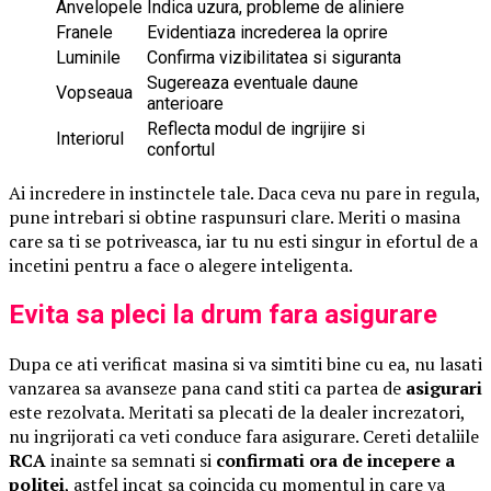
Anvelopele
Indica uzura, probleme de aliniere
Franele
Evidentiaza increderea la oprire
Luminile
Confirma vizibilitatea si siguranta
Sugereaza eventuale daune
Vopseaua
anterioare
Reflecta modul de ingrijire si
Interiorul
confortul
Ai incredere in instinctele tale. Daca ceva nu pare in regula,
pune intrebari si obtine raspunsuri clare. Meriti o masina
care sa ti se potriveasca, iar tu nu esti singur in efortul de a
incetini pentru a face o alegere inteligenta.
Evita sa pleci la drum fara asigurare
Dupa ce ati verificat masina si va simtiti bine cu ea, nu lasati
vanzarea sa avanseze pana cand stiti ca partea de
asigurari
este rezolvata. Meritati sa plecati de la dealer increzatori,
nu ingrijorati ca veti conduce fara asigurare. Cereti detaliile
RCA
inainte sa semnati si
confirmati ora de incepere a
politei
, astfel incat sa coincida cu momentul in care va