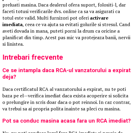
preluati masina. Daca dealerul ofera suport, folositi-l, dar
faceti totusi verificarile dvs. online ca sa va asigurati ca
totul este valid. Multi furnizori pot oferi
activare
imediata
, ceea ce va ajuta sa evitati golurile si stresul. Cand
aveti dovada in mana, puteti porni la drum ca oricine a
planificat din timp. Acest pas mic va protejeaza banii, nervii
si linistea.
Intrebari frecvente
Ce se intampla daca RCA-ul vanzatorului a expirat
deja?
Daca certificatul RCA al vanzatorului a expirat, nu te poti
baza pe el—verifica imediat daca exista acoperire si solicita
o prelungire in scris doar daca o pot reinnoi. In caz contrar,
va trebui sa ai propria polita inainte sa pleci cu masina.
Pot sa conduc masina acasa fara un RCA imediat?
Nu, nu poti conduce legal fara RCA imediat; ai nevoie de