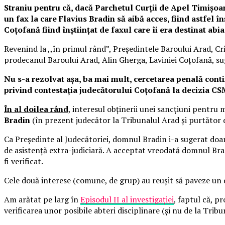
Straniu pentru că, dacă Parchetul Curții de Apel Timișoara
un fax la care Flavius Bradin să aibă acces, fiind astfel în
Coțofană fiind înștiințat de faxul care îi era destinat abia
Revenind la ,,în primul rând”, Președintele Baroului Arad, C
prodecanul Baroului Arad, Alin Gherga, Laviniei Coțofană, su
Nu s-a rezolvat așa, ba mai mult, cercetarea penală conti
privind contestația judecătorului Coțofană la decizia C
În al doilea rând
, interesul obținerii unei sancțiuni pentru 
Bradin
(în prezent judecător la Tribunalul Arad și purtător d
Ca Președinte al Judecătoriei, domnul Bradin i-a sugerat doamn
de asistență extra-judiciară. A acceptat vreodată domnul Brad
fi verificat.
Cele două interese (comune, de grup) au reușit să paveze un d
Am arătat pe larg în
Episodul II al investigației
, faptul că, p
verificarea unor posibile abteri disciplinare (și nu de la Tri