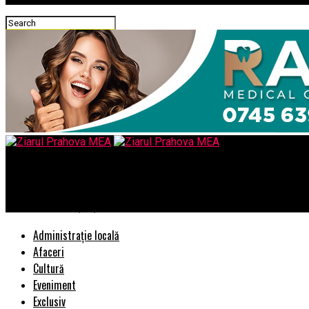
Ziarul Prahova MEA
Într-o democrație și într-un stat de drept, Dumbravă ar fi fost 
Administrație locală
Afaceri
Cultură
Eveniment
Exclusiv