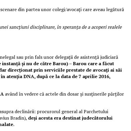
 înscenare din partea unor colegi/avocați care aveau legătură
ei sancțiuni disciplinare, în speranța de a acoperi realele
elegal sau prin fals unor delegații de asistență judiciară
e instanță și nu de către Barou) – Barou care a făcut
ar direcționat prin serviciile prestate de avocați ai săi
 în atenția DNA, după ce la data de 7 aprilie 2016,
NA
având în vedere că actele din dosar și susținerile părților
 asupra declinării: procurorul general al Parchetului
avius Bradin),
deși acesta era destinat judecătorului
nalate.