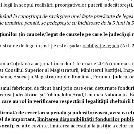
ul legii în scopul realizării preorgativelor puterii judecătorești
luând la cunoștință de săvârșirea unei fapte prevăzute de legea p
de urmărire penală, se pedepsește cu închisoare de la 3 luni la
cțiunilor (în cauzele/legat de cauzele pe care le judecă) și
 străine de lege în justiție este așadar
o obligație legală
(Art. 
vinia Coțofană a acționat încă din 1 februarie 2016 (domnia sa 
at Consiliul Superior al Magistraturii, Ministerul Justiției, In
ânia, Asociația Magistraților din România, Forumul Judecătoril
ismul fabricuței de făcut bani prin care erau deturnate fonduri
ducerea Judecătoriei și Tribunalului Arad, Uniunea Națională a 
e care au rol în verificarea respectării legalității cheltuiri
firmată de cercetarea penală și judecătorească, avea ca e
fel de important,
limitarea disponibilității fondurilor publ
vocat),
cu alte cuvinte, limitarea accesului la justiție a celor c