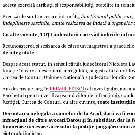
acesta exercită atribuții și responsabilități, stabilite în temei
Precizările sunt necesare întrucât ,,
funcționarul public care, 
îndeplinește sarcinile, omite sesizarea de îndată a organelor 
Cu alte cuvinte, TOȚI judecătorii care văd indiciile infra
Recunoașterea și sesizarea de către un magistrat a practicilor
de integritate.
Despre acest statut, în sensul căruia judecătorul Nicoleta La
funcție în care a descoperit neregulile), magistratul a notific
Curtea de Conturi, Uniunea Națională a Judecătorilor din Rom
Am descris pe larg în
PRIMUL EPISOD
al investigației mecan
Parchetul (pentru verificarea indiciilor de infracțiuni), con
Justiției, Curtea de Conturi, cu alte cuvinte,
toate instituțiil
Decontarea nelegală a sumelor de la Arad, dacă va fi con
infracțiuni de către avocați/Barou și în subsidiar, dar la 
financiare necesare accesului la justiție (angajării unui a
ajutorului judiciar.