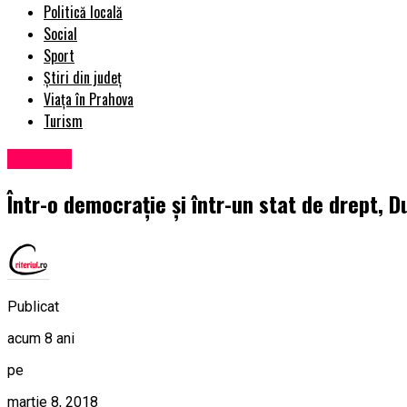
Politică locală
Social
Sport
Știri din județ
Viața în Prahova
Turism
Exclusiv
Într-o democrație și într-un stat de drept, 
Publicat
acum 8 ani
pe
martie 8, 2018