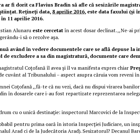
 ar fi dorit ca Flavius Bradin să afle că sesizările magistr
științat. Rețineți data,
8 aprilie 2016
, este data faxului (și 
 în 11 aprilie 2016.
ristian Alunaru
este cercetat
în acest dosar declinat. ,,Ne-ai pr
gerându-i să o rezolve așa.
nuă având în vedere documentele care se află depuse la inst
SM de excludere a sa din magistratură, documente care dem
magistratul Coțofană îl avea și îl va manifesta expres chiar
Preș
e cuvânt al Tribunalului – aspect asupra căruia vom reveni în c
ei Coțofană ,,fă-te că nu vezi, dacă nu dispui virarea banilor n
in în dosarele care i-au fost repartizate reprezentarea nelegal
rum cu o unică destinație: inspectorul Marcovici de la Inspecț
robabil pentru prima oară în istoria Inspecției Judiciare, un ins
bunalul Arad ci de la Judecătoria Arad). Sesizatorul? Decanul Ba