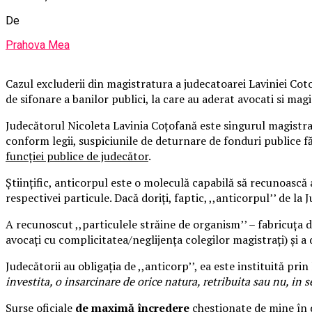
De
Prahova Mea
Cazul excluderii din magistratura a judecatoarei Laviniei Cot
de sifonare a banilor publici, la care au aderat avocati si magi
Judecătorul Nicoleta Lavinia Coțofană este singurul magistrat
conform legii, suspiciunile de deturnare de fonduri publice fă
funcției publice de judecător
.
Științific, anticorpul este o moleculă capabilă să recunoască 
respectivei particule. Dacă doriți, faptic, ,,anticorpul’’ de l
A recunoscut ,,particulele străine de organism’’ – fabricuța d
avocați cu complicitatea/neglijența colegilor magistrați) și a
Judecătorii au obligația de ,,anticorp’’, ea este instituită prin
investita, o insarcinare de orice natura, retribuita sau nu, in s
Surse oficiale
de maximă încredere
chestionate de mine în d