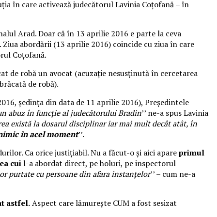
uția în care activează judecătorul Lavinia Coțofană – în
nalul Arad. Doar că în 13 aprilie 2016 e parte la ceva
Ziua abordării (13 aprilie 2016) coincide cu ziua în care
orul Coțofană.
at de robă un avocat (acuzație nesusținută în cercetarea
zbrăcată de robă).
016, ședința din data de 11 aprilie 2016), Președintele
 un abuz în funcție al judecătorului Bradin
’’ ne-a spus Lavinia
rea există la dosarul disciplinar iar mai mult decât atât, în
t nimic în acel moment
’’.
ilor. Ca orice justițiabil. Nu a făcut-o și aici apare
primul
ea cui
l-a abordat direct, pe holuri, pe inspectorul
lor purtate cu persoane din afara instanțelor
’’ – cum ne-a
t astfel.
Aspect care lămurește CUM a fost sesizat