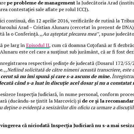
care
pe probleme de management
la Judecătoria Arad (instit
a contestației sale aflate pe rolul ICCJ).
i continuă, din 12 aprilie 2016, verificările de rutină la Tribu
Baroului Arad – Cristian Alunaru (cercetat în prezent de DNA). 
ă la o Conferință. ,,
Au așteptat plecarea mea
’’, spune judecăt
să pe larg în
Episodul II
, cum că doamna Coțofană ar fi dezbrăc
Alunaru este cel care a susținut sub jurământ, că ar fi fost de
nregistrarea respectivei ședințe de judecată (Dosarul 172/55/2
. ,,
Nefiind solicitată de către nimeni această transcriere, este
 cerut să nu îmi spună și care s-a ascuns de mine.
Înregistra
decată când s-a luat în discuție acel dosar și nu a constata
sesizeze Inspecția Judiciară, în nume personal, conform procedur
iară (ducându-se țintit la Marcovici) și
de ce și la recomandar
u deține o evidență a sesizărilor din oficiu ca urmare a discuții
vingerea că niciodată Inspecția Judiciară nu s-a mai sesiza