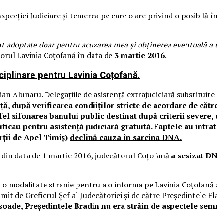
nspecției Judiciare și temerea pe care o are privind o posibilă
t adoptate doar pentru acuzarea mea și obținerea eventuală a un
cătorul Lavinia Coțofană în data de
3 martie 2016
.
sciplinare pentru Lavinia Coțofană.
n Alunaru. Delegațiile de asistență extrajudiciară substituite n
ă, după verificarea condiiților stricte de acordare de cătr
fel sifonarea banului public destinat după criterii severe, d
ficau pentru asistență judiciară gratuită. Faptele au intrat
rții de Apel Timiș)
declină cauza în sarcina DNA.
ă din data de 1 martie 2016, judecătorul Coțofană
a sesizat D
nsă o modalitate stranie pentru a o informa pe Lavinia Coțofană
imit de Grefierul Șef al Judecătoriei și de către Președintele Fl
soade, Președintele Bradin nu era străin de aspectele sem