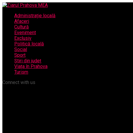
Administrație locală
Afaceri
Cultură
Eveniment
Exclusiv
Politică locală
Social
Sport
Știri din județ
Viața în Prahova
Turism
Connect with us