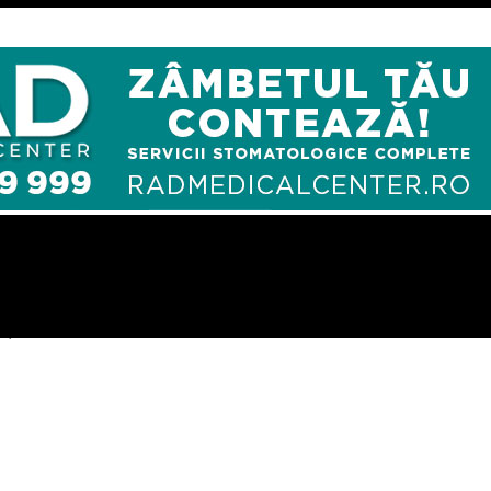
reținut deîndată după audiere – Comisarul de Prahova