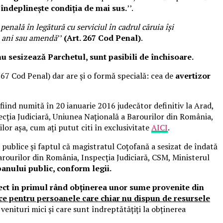
,
îndeplinește condiția de mai sus.
’’.
enală în legătură cu serviciul în cadrul căruia își
 3 ani sau amendă
’’
(Art. 267 Cod Penal)
.
 nu sesizează Parchetul, sunt pasibili de închisoare.
267 Cod Penal) dar are și o formă specială: cea de
avertizor
fiind numită în 20 ianuarie 2016 judecător definitiv la Arad,
specția Judiciară, Uniunea Națională a Barourilor din România,
or așa, cum ați putut citi în exclusivitate
AICI
.
 publice și faptul că magistratul Coțofană a sesizat de îndată
Barourilor din România, Inspecția Judiciară, CSM, Ministerul
i banului public, conform legii.
fect în primul rând obținerea unor sume provenite din
ice pentru persoanele care chiar nu dispun de resursele
u venituri mici și care sunt îndreptătățiți la obținerea