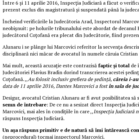
Între 6 și 11 aprilie 2016, Inspecția Judiciară a făcut o verifi
prezent exclus din magistratură și suspendată până la judecare
Încheind verificările la Judecătoria Arad, Inspectorul Marcovic
neobișnuit: pe holurile tribunalului este abordat de decanul 
judecătorul Coțofană era plecat din Judecătorie, fiind prezent
Alunaru i se plânge lui Marcovici referitor la secvența descri
disciplinară nici măcar de avocatul în numele căruia Cristian 
Mai mult, această acuzație este contrazisă
faptic și total
de î
Judecătoriei Flavius Bradin dorind transcrierea acestei ședințe
Coțofană. ,,
Au folosit inclusiv grefiera de ședință,
căreia i-au
data de 11 aprilie 2016, Dantes Marcovici a fost
în sala de ju
Desigur, avocatul Cristian Alunaru ar fi avut posibilitatea să 
semn de întrebare
: De ce nu a sesizat direct Inspecția Judic
Marcovici, mai ales în condițiile în care ,,
Inspecția Judiciară n
răspuns Inspecția Judiciară.
Un așa răspuns primitiv e de natură să îmi întărească con
(neprocedural) tocmai inspectorul Marcovici.