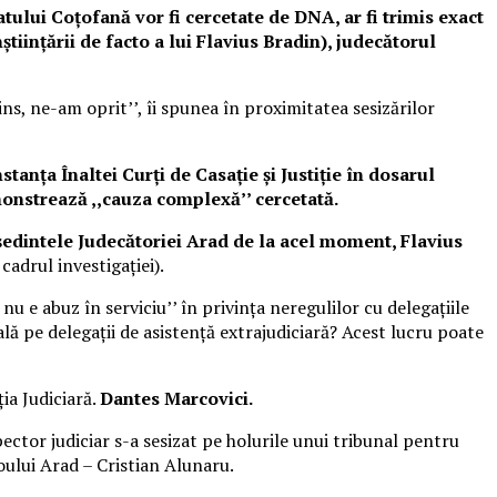
atului Coțofană vor fi cercetate de DNA, ar fi trimis exact
înștiințării de facto a lui Flavius Bradin), judecătorul
ins, ne-am oprit’’, îi spunea în proximitatea sesizărilor
anța Înaltei Curți de Casație și Justiție în dosarul
onstrează ,,cauza complexă’’ cercetată.
edintele Judecătoriei Arad de la acel moment, Flavius
adrul investigației).
u e abuz în serviciu’’ în privința neregulilor cu delegațiile
ă pe delegații de asistență extrajudiciară? Acest lucru poate
ia Judiciară.
Dantes Marcovici.
pector judiciar s-a sesizat pe holurile unui tribunal pentru
roului Arad – Cristian Alunaru.