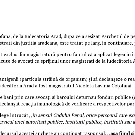
ofana, de la Judecatoria Arad, dupa ce a sesizat Parchetul de p
strati din justitia aradeana, este tratat pe larg, in continuare,
 exclus din magistratură pentru faptul că a aplicat legea în in
cute de avocați cu sprijinul unor magistrați de la Judecătoria 
antigenii (particula străină de organism) și să declanșeze o re
a Judecătoria Arad a fost magistratul Nicoleta Lavinia Coțofană.
e bani prin care avocați ai baroului deturnau fonduri publice (
 declanșat reacția imunologică de verificare a respectivelor par
 lege întrucât ,,
în sensul Codului Penal, orice persoană care ex
ervicul unei autoritati publice, institutii publice, institutii sau
ecursul acestei anchete au continuat răspunsul: ,,
așa fiind ș