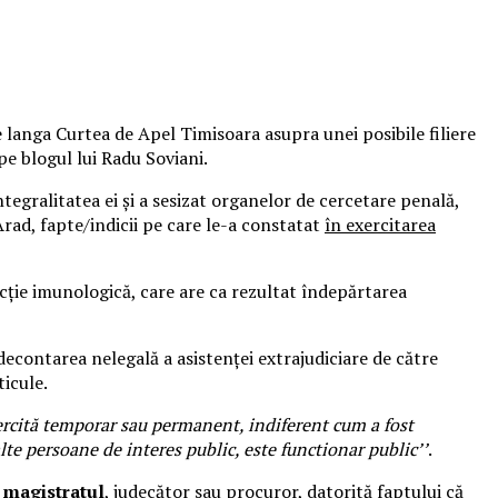
e langa Curtea de Apel Timisoara asupra unei posibile filiere
 pe blogul lui Radu Soviani.
tegralitatea ei și a sesizat organelor de cercetare penală,
Arad, fapte/indicii pe care le-a constatat
în exercitarea
acție imunologică, care are ca rezultat îndepărtarea
decontarea nelegală a asistenței extrajudiciare de către
ticule.
ercită temporar sau permanent, indiferent cum a fost
 alte persoane de interes public, este functionar public’’
.
i magistratul
, judecător sau procuror, datorită faptului că