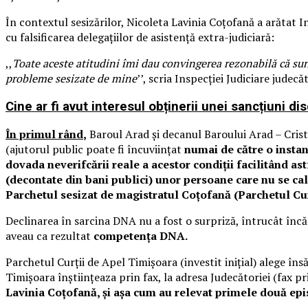
În contextul sesizărilor, Nicoleta Lavinia Coțofană a arătat I
cu falsificarea delegațiilor de asistență extra-judiciară:
,,
Toate aceste atitudini îmi dau convingerea rezonabilă că sun
probleme sesizate de mine
’’, scria Inspecției Judiciare jude
Cine ar fi avut interesul obținerii unei sancțiuni di
În primul rând
,
Baroul Arad și decanul Baroului Arad – Cristia
(ajutorul public poate fi încuviințat
numai de către o instanț
dovada neverifcării reale a acestor condiții facilitând ast
(decontate din bani publici) unor persoane care nu se cali
Parchetul sesizat de magistratul Coțofană (Parchetul Cu
Declinarea în sarcina DNA nu a fost o surpriză, întrucât înc
aveau ca rezultat
competența DNA.
Parchetul Curții de Apel Timișoara (investit inițial) alege î
Timișoara înștiințeaza prin fax, la adresa Judecătoriei (fax pr
Lavinia Coțofană, și așa cum au relevat primele două epi