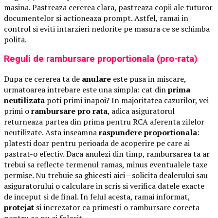
masina. Pastreaza cererea clara, pastreaza copii ale tuturor
documentelor si actioneaza prompt. Astfel, ramai in
control si eviti intarzieri nedorite pe masura ce se schimba
polita.
Reguli de rambursare proportionala (pro-rata)
Dupa ce cererea ta de
anulare
este pusa in miscare,
urmatoarea intrebare este una simpla: cat din
prima
neutilizata
poti primi inapoi? In majoritatea cazurilor, vei
primi o
rambursare pro rata
, adica asiguratorul
returneaza partea din prima pentru RCA aferenta zilelor
neutilizate. Asta inseamna
raspundere proportionala
:
platesti doar pentru perioada de acoperire pe care ai
pastrat-o efectiv. Daca anulezi din timp, rambursarea ta ar
trebui sa reflecte termenul ramas, minus eventualele taxe
permise. Nu trebuie sa ghicesti aici—solicita dealerului sau
asiguratorului o calculare in scris si verifica datele exacte
de inceput si de final. In felul acesta, ramai informat,
protejat
si increzator ca primesti o rambursare corecta
pentru ce nu ai folosit.