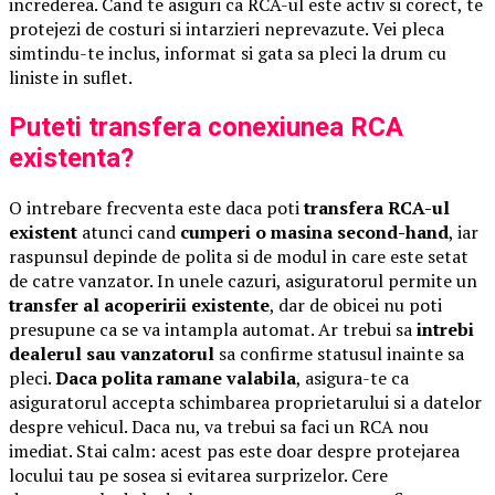
increderea. Cand te asiguri ca RCA-ul este activ si corect, te
protejezi de costuri si intarzieri neprevazute. Vei pleca
simtindu-te inclus, informat si gata sa pleci la drum cu
liniste in suflet.
Puteti transfera conexiunea RCA
existenta?
O intrebare frecventa este daca poti
transfera RCA-ul
existent
atunci cand
cumperi o masina second-hand
, iar
raspunsul depinde de polita si de modul in care este setat
de catre vanzator. In unele cazuri, asiguratorul permite un
transfer al acoperirii existente
, dar de obicei nu poti
presupune ca se va intampla automat. Ar trebui sa
intrebi
dealerul sau vanzatorul
sa confirme statusul inainte sa
pleci.
Daca polita ramane valabila
, asigura-te ca
asiguratorul accepta schimbarea proprietarului si a datelor
despre vehicul. Daca nu, va trebui sa faci un RCA nou
imediat. Stai calm: acest pas este doar despre protejarea
locului tau pe sosea si evitarea surprizelor. Cere