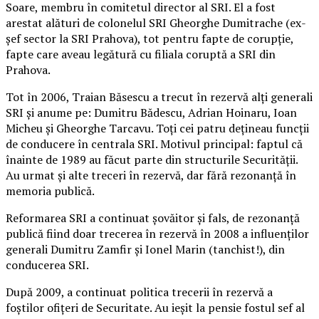
Soare, membru în comitetul director al SRI. El a fost
arestat alături de colonelul SRI Gheorghe Dumitrache (ex-
şef sector la SRI Prahova), tot pentru fapte de corupţie,
fapte care aveau legătură cu filiala coruptă a SRI din
Prahova.
Tot în 2006, Traian Băsescu a trecut în rezervă alţi generali
SRI şi anume pe: Dumitru Bădescu, Adrian Hoinaru, Ioan
Micheu şi Gheorghe Tarcavu. Toţi cei patru deţineau funcţii
de conducere în centrala SRI. Motivul principal: faptul că
înainte de 1989 au făcut parte din structurile Securităţii.
Au urmat şi alte treceri în rezervă, dar fără rezonanţă în
memoria publică.
Reformarea SRI a continuat şovăitor şi fals, de rezonanţă
publică fiind doar trecerea în rezervă în 2008 a influenţilor
generali Dumitru Zamfir şi Ionel Marin (tanchist!), din
conducerea SRI.
După 2009, a continuat politica trecerii în rezervă a
foştilor ofiţeri de Securitate. Au ieşit la pensie fostul sef al