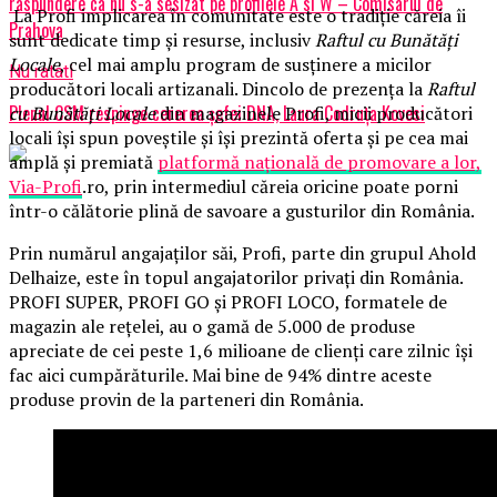
raspundere ca nu s-a sesizat pe profilele A si W – Comisarul de
La Profi implicarea în comunitate este o tradiție căreia îi
Prahova
sunt dedicate timp și resurse, inclusiv
Raftul cu Bunătăți
Locale
, cel mai amplu program de susținere a micilor
Nu ratati
producători locali artizanali. Dincolo de prezența la
Raftul
Plenul CSM respinge cererea șefei DNA, Laura Codruța Kovesi
cu Bunătăți Locale
din magazinele Profi, micii producători
locali își spun poveștile și își prezintă oferta și pe cea mai
amplă și premiată
platformă națională de promovare a lor,
Via-Profi
.ro, prin intermediul căreia oricine poate porni
într-o călătorie plină de savoare a gusturilor din România.
Prin numărul angajaților săi, Profi, parte din grupul Ahold
Delhaize, este în topul angajatorilor privați din România.
PROFI SUPER, PROFI GO și PROFI LOCO, formatele de
magazin ale rețelei, au o gamă de 5.000 de produse
apreciate de cei peste 1,6 milioane de clienți care zilnic își
fac aici cumpărăturile. Mai bine de 94% dintre aceste
produse provin de la parteneri din România.