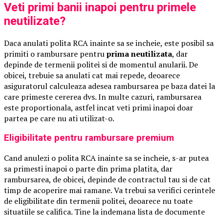
Veti primi banii inapoi pentru primele
neutilizate?
Daca anulati polita RCA inainte sa se incheie, este posibil sa
primiti o rambursare pentru
prima neutilizata
, dar
depinde de termenii politei si de momentul anularii. De
obicei, trebuie sa anulati cat mai repede, deoarece
asiguratorul calculeaza adesea rambursarea pe baza datei la
care primeste cererea dvs. In multe cazuri, rambursarea
este proportionala, astfel incat veti primi inapoi doar
partea pe care nu ati utilizat-o.
Eligibilitate pentru rambursare premium
Cand anulezi o polita RCA inainte sa se incheie, s-ar putea
sa primesti inapoi o parte din prima platita, dar
rambursarea, de obicei, depinde de contractul tau si de cat
timp de acoperire mai ramane. Va trebui sa verifici cerintele
de eligibilitate din termenii politei, deoarece nu toate
situatiile se califica. Tine la indemana lista de documente