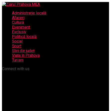
Administrație locală
Afaceri
Cultură
Eveniment
Exclusiv
Politică locală
Social
Sport
Știri din județ
Viața în Prahova
Turism
Connect with us