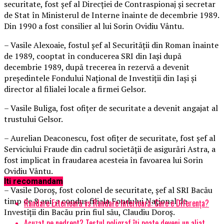
securitate, fost şef al Direcţiei de Contraspionaj şi secretar
de Stat în Ministerul de Interne înainte de decembrie 1989.
Din 1990 a fost consilier al lui Sorin Ovidiu Vântu.
– Vasile Alexoaie, fostul şef al Securităţii din Roman înainte
de 1989, cooptat în conducerea SRI din Iaşi după
decembrie 1989, după trecerea în rezervă a devenit
preşedintele Fondului Naţional de Investiţii din Iaşi şi
director al filialei locale a firmei Gelsor.
– Vasile Buliga, fost ofiţer de securitate a devenit angajat al
trustului Gelsor.
– Aurelian Deaconescu, fost ofiţer de securitate, fost şef al
Serviciului Fraude din cadrul societăţii de asigurări Astra, a
fost implicat în fraudarea acesteia în favoarea lui Sorin
Ovidiu Vântu.
Iti recomandam
– Vasile Doroş, fost colonel de securitate, şef al SRI Bacău
timp de 8 ani, a condus filiala Fondului Naţional de
Randare Exterioară vs Randare Interioară: Care e Diferența?
Investiţii din Bacău prin fiul său, Claudiu Doroş.
Acuzat pe nedrept? Testul poligraf îţi poate deveni un aliat