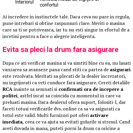
Interiorul
confortul
Ai incredere in instinctele tale. Daca ceva nu pare in regula,
pune intrebari si obtine raspunsuri clare. Meriti o masina
care sa ti se potriveasca, iar tu nu esti singur in efortul de a
incetini pentru a face o alegere inteligenta.
Evita sa pleci la drum fara asigurare
Dupa ce ati verificat masina si va simtiti bine cu ea, nu lasati
vanzarea sa avanseze pana cand stiti ca partea de
asigurari
este rezolvata. Meritati sa plecati de la dealer increzatori,
nu ingrijorati ca veti conduce fara asigurare. Cereti detaliile
RCA
inainte sa semnati si
confirmati ora de incepere a
politei
, astfel incat sa coincida cu momentul in care va
preluati masina. Daca dealerul ofera suport, folositi-l, dar
faceti totusi verificarile dvs. online ca sa va asigurati ca
totul este valid. Multi furnizori pot oferi
activare
imediata
, ceea ce va ajuta sa evitati golurile si stresul. Cand
aveti dovada in mana, puteti porni la drum ca oricine a