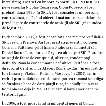
între timp). Fost şef cu import-exportul în CENTROCOOP
pe vremea lui Nicolae Ceauşescu, Gioni Popescu a fost
preluat, după 1990, în SRI. A fost considerat un personaj
controversat, el făcând obiectul mai multor scandaluri de
presă legate de contractele de achiziţii ale SRI (răspundea
de logistică).
În decembrie 2005, a fost decapitată cea mai nocivă filială a
SRI, cea din Prahova. Au fost arestaţi preventiv coloneii
Corneliu Păltânea, şeful filialei Prahova şi adjunctul său,
Daniel Bucur. Lotul lor s-a lărgit cu alţi ofiţeri SRI. Ei au fost
acuzaţi de fapte de corupţie şi, ulterior, condamnaţi
definitiv. Până la condamnarea definitivă, Păltânea a fost
directorul Centrului de Afaceri Româno-Rus (inaugurat de
Ion Iliescu şi Vladimir Putin la Moscova, în 2004), iar în
cadrul protocolului de colaborare, partea română se obliga
să furnizeze baze de date părţii ruse, în condiţiile în care
România era deja în NATO şi aveam şi baze americane pe
teritoriul ţării.
În 2006, a fost îndepărtat şi influentul general Ovidiu