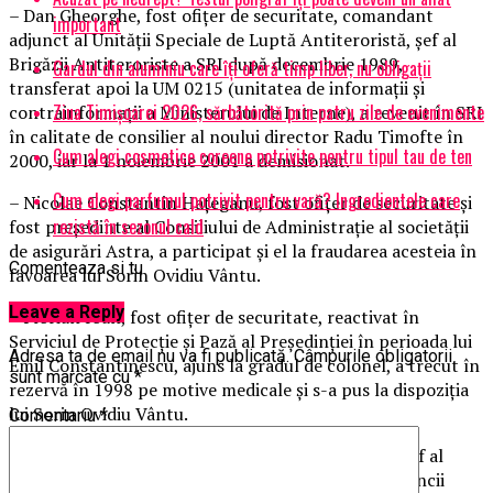
– Dan Gheorghe, fost ofiţer de securitate, comandant
important
adjunct al Unităţii Speciale de Luptă Antiteroristă, şef al
Brigăzii Antiteroriste a SRI după decembrie 1989,
Gardul din aluminiu care îți oferă timp liber, nu obligații
transferat apoi la UM 0215 (unitatea de informaţii şi
Ziua Timișoarei 2026, sărbătorită prin patru zile de evenimente
contrainformaţii a Ministerului de Interne), a revenit în SRI
în calitate de consilier al noului director Radu Timofte în
Cum alegi cosmetice coreene potrivite pentru tipul tau de ten
2000, iar la 1 noiembrie 2001 a demisionat.
Cum alegi parfumul potrivit pentru vară? Ingredientele care
– Nicolae Constantin Haţeganu, fost ofiţer de securitate şi
rezistă în sezonul cald
fost preşedinte al Consiliului de Administraţie al societăţii
de asigurări Astra, a participat şi el la fraudarea acesteia în
Comenteaza si tu
favoarea lui Sorin Ovidiu Vântu.
Leave a Reply
– Florian Ioan, fost ofiţer de securitate, reactivat în
Serviciul de Protecţie şi Pază al Preşedinţiei în perioada lui
Adresa ta de email nu va fi publicată.
Câmpurile obligatorii
Emil Constantinescu, ajuns la gradul de colonel, a trecut în
sunt marcate cu
*
rezervă în 1998 pe motive medicale şi s-a pus la dispoziţia
lui Sorin Ovidiu Vântu.
Comentariu
*
– Vlad Mărgineanu, fost ofiţer de securitate, fost şef al
secţiei SRI din Braşov, a devenit apoi fondator al Băncii