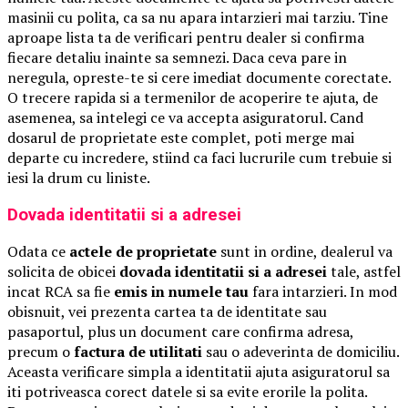
masinii cu polita, ca sa nu apara intarzieri mai tarziu. Tine
aproape lista ta de verificari pentru dealer si confirma
fiecare detaliu inainte sa semnezi. Daca ceva pare in
neregula, opreste-te si cere imediat documente corectate.
O trecere rapida si a termenilor de acoperire te ajuta, de
asemenea, sa intelegi ce va accepta asiguratorul. Cand
dosarul de proprietate este complet, poti merge mai
departe cu incredere, stiind ca faci lucrurile cum trebuie si
iesi la drum cu liniste.
Dovada identitatii si a adresei
Odata ce
actele de proprietate
sunt in ordine, dealerul va
solicita de obicei
dovada identitatii si a adresei
tale, astfel
incat RCA sa fie
emis in numele tau
fara intarzieri. In mod
obisnuit, vei prezenta cartea ta de identitate sau
pasaportul, plus un document care confirma adresa,
precum o
factura de utilitati
sau o adeverinta de domiciliu.
Aceasta verificare simpla a identitatii ajuta asiguratorul sa
iti potriveasca corect datele si sa evite erorile la polita.