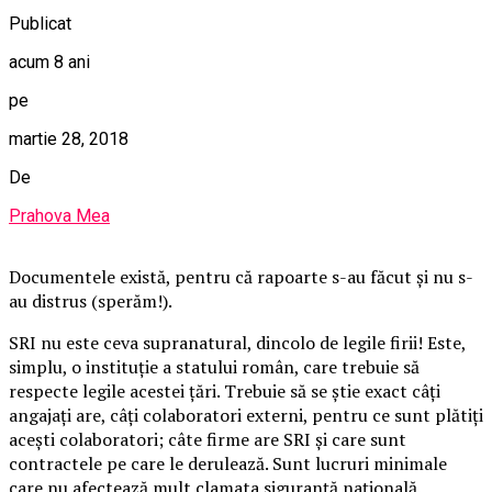
Publicat
acum 8 ani
pe
martie 28, 2018
De
Prahova Mea
Documentele există, pentru că rapoarte s-au făcut și nu s-
au distrus (sperăm!).
SRI nu este ceva supranatural, dincolo de legile firii! Este,
simplu, o instituţie a statului român, care trebuie să
respecte legile acestei ţări. Trebuie să se ştie exact câţi
angajaţi are, câţi colaboratori externi, pentru ce sunt plătiţi
aceşti colaboratori; câte firme are SRI şi care sunt
contractele pe care le derulează. Sunt lucruri minimale
care nu afectează mult clamata siguranţă naţională.