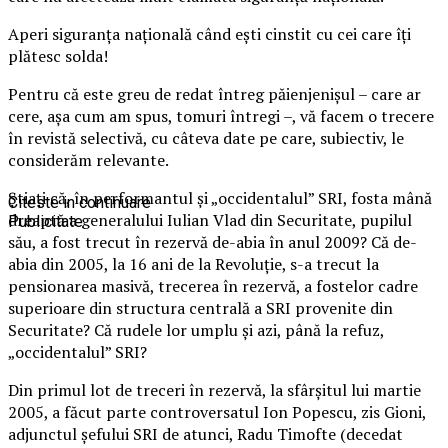
Aperi siguranţa naţională când eşti cinstit cu cei care îţi
plătesc solda!
Pentru că este greu de redat întreg păienjenişul – care ar
cere, aşa cum am spus, tomuri întregi –, vă facem o trecere
în revistă selectivă, cu câteva date pe care, subiectiv, le
considerăm relevante.
Ştiaţi că, în performantul şi „occidentalul” SRI, fosta mână
Citeste in continuare
dreaptă a generalului Iulian Vlad din Securitate, pupilul
Publicitate
său, a fost trecut în rezervă de-abia în anul 2009? Că de-
abia din 2005, la 16 ani de la Revoluţie, s-a trecut la
pensionarea masivă, trecerea în rezervă, a fostelor cadre
superioare din structura centrală a SRI provenite din
Securitate? Că rudele lor umplu şi azi, până la refuz,
„occidentalul” SRI?
Din primul lot de treceri în rezervă, la sfârşitul lui martie
2005, a făcut parte controversatul Ion Popescu, zis Gioni,
adjunctul şefului SRI de atunci, Radu Timofte (decedat