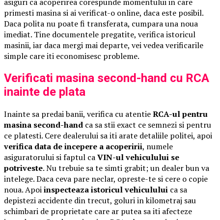
asiguri ca acoperirea corespunde momentului in care
primesti masina si ai verificat-o online, daca este posibil.
Daca polita nu poate fi transferata, cumpara una noua
imediat. Tine documentele pregatite, verifica istoricul
masinii, iar daca mergi mai departe, vei vedea verificarile
simple care iti economisesc probleme.
Verificati masina second-hand cu RCA
inainte de plata
Inainte sa predai banii, verifica cu atentie
RCA-ul pentru
masina second-hand
ca sa stii exact ce semnezi si pentru
ce platesti. Cere dealerului sa iti arate detaliile politei, apoi
verifica data de incepere a acoperirii
, numele
asiguratorului si faptul ca
VIN-ul vehiculului se
potriveste
. Nu trebuie sa te simti grabit; un dealer bun va
intelege. Daca ceva pare neclar, opreste-te si cere o copie
noua. Apoi
inspecteaza istoricul vehiculului
ca sa
depistezi accidente din trecut, goluri in kilometraj sau
schimbari de proprietate care ar putea sa iti afecteze