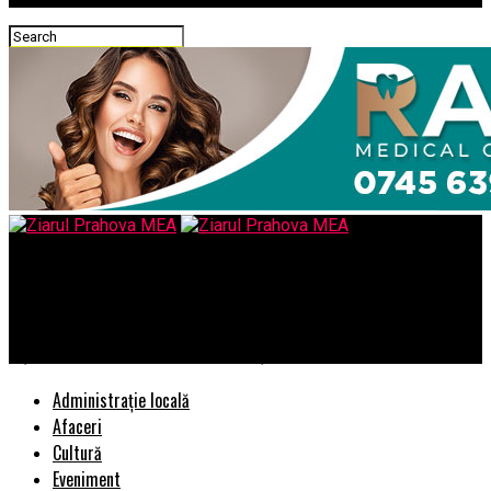
Ziarul Prahova MEA
EXCLUSIV/Trebuie umblat la arhivele ultimilor 28 de ani, pentru
a şti exact cine a vândut această ţară! – Comisarul de Prahova
Administrație locală
Afaceri
Cultură
Eveniment