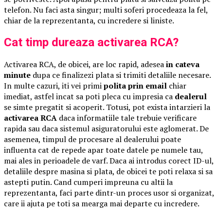
telefon. Nu faci asta singur; multi soferi procedeaza la fel,
chiar de la reprezentanta, cu incredere si liniste.
Cat timp dureaza activarea RCA?
Activarea RCA, de obicei, are loc rapid, adesea
in cateva
minute
dupa ce finalizezi plata si trimiti detaliile necesare.
In multe cazuri, iti vei primi
polita prin email
chiar
imediat, astfel incat sa poti pleca cu impresia ca
dealerul
se simte pregatit si acoperit. Totusi, pot exista intarzieri la
activarea RCA
daca informatiile tale trebuie verificare
rapida sau daca sistemul asiguratorului este aglomerat. De
asemenea, timpul de procesare al dealerului poate
influenta cat de repede apar toate datele pe numele tau,
mai ales in perioadele de varf. Daca ai introdus corect ID-ul,
detaliile despre masina si plata, de obicei te poti relaxa si sa
astepti putin. Cand cumperi impreuna cu altii la
reprezentanta, faci parte dintr-un proces usor si organizat,
care ii ajuta pe toti sa mearga mai departe cu incredere.