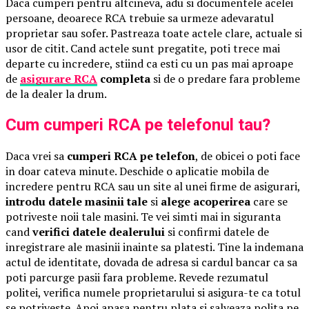
Daca cumperi pentru altcineva, adu si documentele acelei
persoane, deoarece RCA trebuie sa urmeze adevaratul
proprietar sau sofer. Pastreaza toate actele clare, actuale si
usor de citit. Cand actele sunt pregatite, poti trece mai
departe cu incredere, stiind ca esti cu un pas mai aproape
de
asigurare RCA
completa
si de o predare fara probleme
de la dealer la drum.
Cum cumperi RCA pe telefonul tau?
Daca vrei sa
cumperi RCA pe telefon
, de obicei o poti face
in doar cateva minute. Deschide o aplicatie mobila de
incredere pentru RCA sau un site al unei firme de asigurari,
introdu datele masinii tale
si
alege acoperirea
care se
potriveste noii tale masini. Te vei simti mai in siguranta
cand
verifici datele dealerului
si confirmi datele de
inregistrare ale masinii inainte sa platesti. Tine la indemana
actul de identitate, dovada de adresa si cardul bancar ca sa
poti parcurge pasii fara probleme. Revede rezumatul
politei, verifica numele proprietarului si asigura-te ca totul
se potriveste. Apoi apasa pentru plata si salveaza polita pe