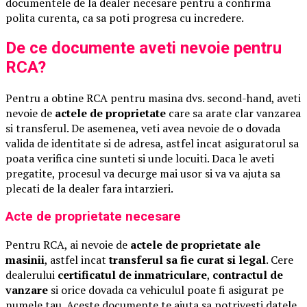
documentele de la dealer necesare pentru a confirma
polita curenta, ca sa poti progresa cu incredere.
De ce documente aveti nevoie pentru
RCA?
Pentru a obtine RCA pentru masina dvs. second-hand, aveti
nevoie de
actele de proprietate
care sa arate clar vanzarea
si transferul. De asemenea, veti avea nevoie de o dovada
valida de identitate si de adresa, astfel incat asiguratorul sa
poata verifica cine sunteti si unde locuiti. Daca le aveti
pregatite, procesul va decurge mai usor si va va ajuta sa
plecati de la dealer fara intarzieri.
Acte de proprietate necesare
Pentru RCA, ai nevoie de
actele de proprietate ale
masinii
, astfel incat
transferul sa fie curat si legal
. Cere
dealerului
certificatul de inmatriculare
,
contractul de
vanzare
si orice dovada ca vehiculul poate fi asigurat pe
numele tau. Aceste documente te ajuta sa potrivesti datele