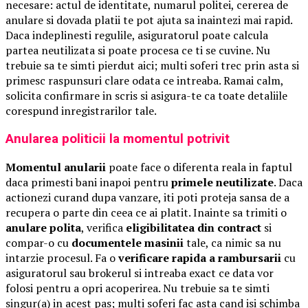
necesare: actul de identitate, numarul politei, cererea de
anulare si dovada platii te pot ajuta sa inaintezi mai rapid.
Daca indeplinesti regulile, asiguratorul poate calcula
partea neutilizata si poate procesa ce ti se cuvine. Nu
trebuie sa te simti pierdut aici; multi soferi trec prin asta si
primesc raspunsuri clare odata ce intreaba. Ramai calm,
solicita confirmare in scris si asigura-te ca toate detaliile
corespund inregistrarilor tale.
Anularea politicii la momentul potrivit
Momentul anularii
poate face o diferenta reala in faptul
daca primesti bani inapoi pentru
primele neutilizate
. Daca
actionezi curand dupa vanzare, iti poti proteja sansa de a
recupera o parte din ceea ce ai platit. Inainte sa trimiti o
anulare polita
, verifica
eligibilitatea din contract
si
compar-o cu
documentele masinii
tale, ca nimic sa nu
intarzie procesul. Fa o
verificare rapida a rambursarii
cu
asiguratorul sau brokerul si intreaba exact ce data vor
folosi pentru a opri acoperirea. Nu trebuie sa te simti
singur(a) in acest pas; multi soferi fac asta cand isi schimba