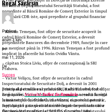
Regal Săvârșin
din cadrul Departamentului Securităţii Statului, a fost
preşedinte al Băncii Române de Comerţ Exterior în timpul
guvernării CDR-iste, apoi preşedinte al grupului financiar
Gelsor.
Publicat
– Răzvan Temeşan, fost ofiţer de securitate acoperit în
cadrul Băncii Române de Comerţ Exterior, a devenit
acum 3 luni
preşedintele Bancorex din decembrie 1989, funcţie în care
s-a menţinut până în 1996. Răzvan Temeşan a fost profund
pe
implicat în afacerile lui Sorin Ovidiu Vântu.
mai 11, 2026
– căpitan Stoica Liviu, ofiţer de contraspionajj la SRI
De
Prahova.
Succes
– Victor Velişcu, fost ofiţer de securitate în cadrul
Inspectoratului de Securitate Dolj, a devenit în 2001
Pentru al patrulea an consecutiv, în ultimul weekend al
principalul consilier al şefului SRI, Radu Timofte, fost ofiţer
lunii aprilie,
festivalul
Suflet de România
a readus la viață
de grăniceri. Victor Velişcu a fost numit în această funcţie
lumea satului de altădată, cu artizani ai gustului autentic,
la insistenţele lui Sorin Ovidiu Vântu, ca o recompensă a
meșteșugari gata să arate tainele unor meserii transmise
faptului că i-a acoperit afacerile ilegale în perioada cât a
din moși-strămoși și cu artiști din și pentru toate
fost încadrat ca ofiţer la UM 0215 din cadrul Ministerului