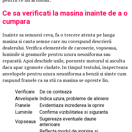
Ce sa verificati la masina inainte de a o
cumpara
Inainte sa semnezi ceva, fa o trecere atenta pe langa
masina si cauta semne care nu corespund descrierii
dealerului. Verifica elementele de caroserie, vopseaua,
luminile si geamurile pentru uzura neuniforma sau
reparatii. Apoi deschide usile, porneste motorul si asculta
daca apar zgomote ciudate. In timpul testului, inspecteaza
anvelopele pentru uzura neuniforma a benzii si simte cum
raspund franele ca sa stii ca masina se opreste lin.
Verificare
De ce conteaza
Anvelopele
Indica uzura, probleme de aliniere
Franele
Evidentiaza increderea la oprire
Luminile
Confirma vizibilitatea si siguranta
Sugereaza eventuale daune
Vopseaua
anterioare
Reflecta modul de ingrijire si