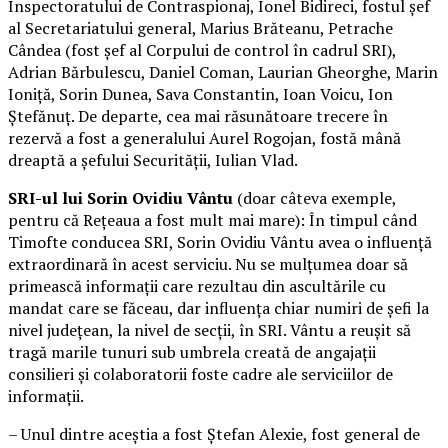
Inspectoratului de Contraspionaj, Ionel Bidireci, fostul şef
al Secretariatului general, Marius Brăteanu, Petrache
Cândea (fost şef al Corpului de control în cadrul SRI),
Adrian Bărbulescu, Daniel Coman, Laurian Gheorghe, Marin
Ioniţă, Sorin Dunea, Sava Constantin, Ioan Voicu, Ion
Ştefănuţ. De departe, cea mai răsunătoare trecere în
rezervă a fost a generalului Aurel Rogojan, fostă mână
dreaptă a şefului Securităţii, Iulian Vlad.
SRI-ul lui Sorin Ovidiu Vântu
(doar câteva exemple,
pentru că Reţeaua a fost mult mai mare): În timpul când
Timofte conducea SRI, Sorin Ovidiu Vântu avea o influenţă
extraordinară în acest serviciu. Nu se mulţumea doar să
primească informaţii care rezultau din ascultările cu
mandat care se făceau, dar influenţa chiar numiri de şefi la
nivel judeţean, la nivel de secţii, în SRI. Vântu a reuşit să
tragă marile tunuri sub umbrela creată de angajaţii
consilieri şi colaboratorii foste cadre ale serviciilor de
informaţii.
– Unul dintre aceştia a fost Ştefan Alexie, fost general de