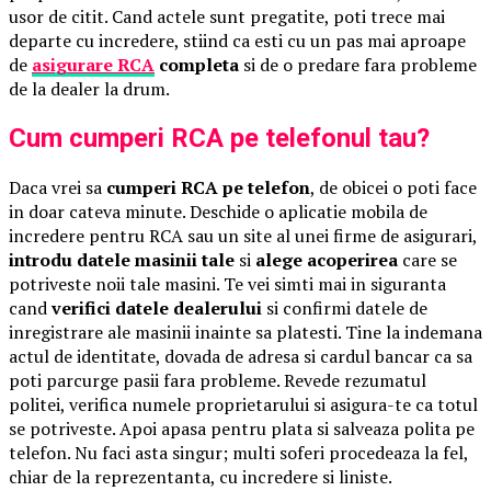
usor de citit. Cand actele sunt pregatite, poti trece mai
departe cu incredere, stiind ca esti cu un pas mai aproape
de
asigurare RCA
completa
si de o predare fara probleme
de la dealer la drum.
Cum cumperi RCA pe telefonul tau?
Daca vrei sa
cumperi RCA pe telefon
, de obicei o poti face
in doar cateva minute. Deschide o aplicatie mobila de
incredere pentru RCA sau un site al unei firme de asigurari,
introdu datele masinii tale
si
alege acoperirea
care se
potriveste noii tale masini. Te vei simti mai in siguranta
cand
verifici datele dealerului
si confirmi datele de
inregistrare ale masinii inainte sa platesti. Tine la indemana
actul de identitate, dovada de adresa si cardul bancar ca sa
poti parcurge pasii fara probleme. Revede rezumatul
politei, verifica numele proprietarului si asigura-te ca totul
se potriveste. Apoi apasa pentru plata si salveaza polita pe
telefon. Nu faci asta singur; multi soferi procedeaza la fel,
chiar de la reprezentanta, cu incredere si liniste.