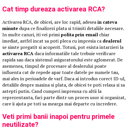
Cat timp dureaza activarea RCA?
Activarea RCA, de obicei, are loc rapid, adesea
in cateva
minute
dupa ce finalizezi plata si trimiti detaliile necesare.
In multe cazuri, iti vei primi
polita prin email
chiar
imediat, astfel incat sa poti pleca cu impresia ca
dealerul
se simte pregatit si acoperit. Totusi, pot exista intarzieri la
activarea RCA
daca informatiile tale trebuie verificare
rapida sau daca sistemul asiguratorului este aglomerat. De
asemenea, timpul de procesare al dealerului poate
influenta cat de repede apar toate datele pe numele tau,
mai ales in perioadele de varf. Daca ai introdus corect ID-ul,
detaliile despre masina si plata, de obicei te poti relaxa si sa
astepti putin. Cand cumperi impreuna cu altii la
reprezentanta, faci parte dintr-un proces usor si organizat,
care ii ajuta pe toti sa mearga mai departe cu incredere.
Veti primi banii inapoi pentru primele
neutilizate?