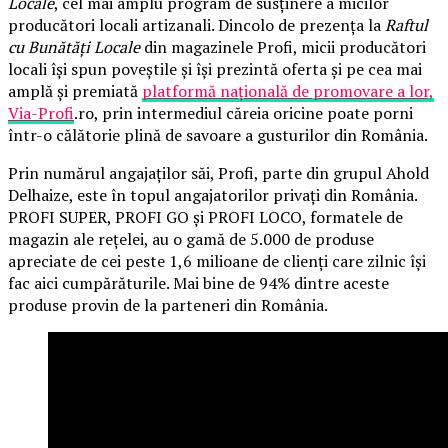
Locale
, cel mai amplu program de susținere a micilor
producători locali artizanali. Dincolo de prezența la
Raftul
cu Bunătăți Locale
din magazinele Profi, micii producători
locali își spun poveștile și își prezintă oferta și pe cea mai
amplă și premiată
platformă națională de promovare a lor,
Via-Profi
.ro, prin intermediul căreia oricine poate porni
într-o călătorie plină de savoare a gusturilor din România.
Prin numărul angajaților săi, Profi, parte din grupul Ahold
Delhaize, este în topul angajatorilor privați din România.
PROFI SUPER, PROFI GO și PROFI LOCO, formatele de
magazin ale rețelei, au o gamă de 5.000 de produse
apreciate de cei peste 1,6 milioane de clienți care zilnic își
fac aici cumpărăturile. Mai bine de 94% dintre aceste
produse provin de la parteneri din România.