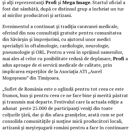
și alți reprezentanți
Profi
și
Mega Image
. Startul oficial a
fost dat sâmbătă, după ce distinsul grup a încheiat un tur
al micilor producători și artizani.
Evenimentul a continuat și tradiția caravanei medicale,
oferind din nou consultații gratuite pentru comunitatea
din Săvârșin și împrejurimi, cu ajutorul unor medici
specialiști în oftalmologie, cardiologie, neurologie,
pneumologie și ORL. Pentru a veni în sprijinul oamenilor,
mai ales al celor cu posibilitate redusă de deplasare,
Profi
a
adus aproape de ei servicii medicale de calitate, prin
implicarea experților de la Asociația ATI „Aurel
Mogoșeanu” din Timișoara.
„Suflet de România este o oglindă pentru tot ceea ce este
frumos, bun și pentru ceea ce ne face bine și merită păstrat
și transmis mai departe. Festivalul care la actuala ediție a
adunat peste 25.000 de participanți veniți din toate
colțurile țării, dar și din afara granițelor, arată cum se pot
consolida comunitățile și susține micii producători locali,
artizanii și meșteșugarii români pentru a face în continuare