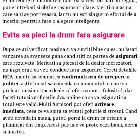
Ai incredere in instinctele tale. Daca ceva nu pare in regula,
pune intrebari si obtine raspunsuri clare. Meriti o masina
care sa ti se potriveasca, iar tu nu esti singur in efortul de a
incetini pentru a face o alegere inteligenta.
Evita sa pleci la drum fara asigurare
Dupa ce ati verificat masina si va simtiti bine cu ea, nu lasati
vanzarea sa avanseze pana cand stiti ca partea de
asigurari
este rezolvata. Meritati sa plecati de la dealer increzatori,
nu ingrijorati ca veti conduce fara asigurare. Cereti detaliile
RCA
inainte sa semnati si
confirmati ora de incepere a
politei
, astfel incat sa coincida cu momentul in care va
preluati masina. Daca dealerul ofera suport, folositi-l, dar
faceti totusi verificarile dvs. online ca sa va asigurati ca
totul este valid. Multi furnizori pot oferi
activare
imediata
, ceea ce va ajuta sa evitati golurile si stresul. Cand
aveti dovada in mana, puteti porni la drum ca oricine a
planificat din timp. Acest pas mic va protejeaza banii, nervii
si linistea.