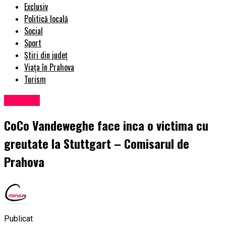
Exclusiv
Politică locală
Social
Sport
Știri din județ
Viața în Prahova
Turism
Exclusiv
CoCo Vandeweghe face inca o victima cu
greutate la Stuttgart – Comisarul de
Prahova
Publicat