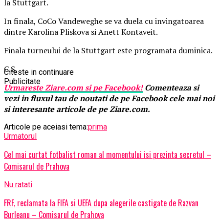
la Stuttgart.
In finala, CoCo Vandeweghe se va duela cu invingatoarea
dintre Karolina Pliskova si Anett Kontaveit.
Finala turneului de la Stuttgart este programata duminica.
C.S.
Citeste in continuare
Publicitate
Urmareste
Ziare.
com
si pe Facebook!
Comenteaza si
vezi in fluxul tau de noutati de pe Facebook cele mai noi
si interesante articole de pe Ziare.com.
Articole pe aceiasi tema:
prima
Urmatorul
Cel mai curtat fotbalist roman al momentului isi prezinta secretul –
Comisarul de Prahova
Nu ratati
FRF, reclamata la FIFA si UEFA dupa alegerile castigate de Razvan
Burleanu – Comisarul de Prahova