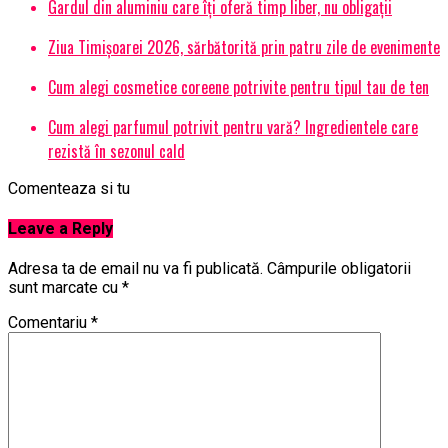
Gardul din aluminiu care îți oferă timp liber, nu obligații
Ziua Timișoarei 2026, sărbătorită prin patru zile de evenimente
Cum alegi cosmetice coreene potrivite pentru tipul tau de ten
Cum alegi parfumul potrivit pentru vară? Ingredientele care
rezistă în sezonul cald
Comenteaza si tu
Leave a Reply
Adresa ta de email nu va fi publicată.
Câmpurile obligatorii
sunt marcate cu
*
Comentariu
*