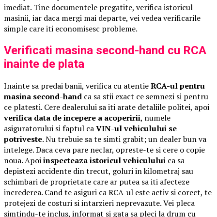
imediat. Tine documentele pregatite, verifica istoricul
masinii, iar daca mergi mai departe, vei vedea verificarile
simple care iti economisesc probleme.
Verificati masina second-hand cu RCA
inainte de plata
Inainte sa predai banii, verifica cu atentie
RCA-ul pentru
masina second-hand
ca sa stii exact ce semnezi si pentru
ce platesti. Cere dealerului sa iti arate detaliile politei, apoi
verifica data de incepere a acoperirii
, numele
asiguratorului si faptul ca
VIN-ul vehiculului se
potriveste
. Nu trebuie sa te simti grabit; un dealer bun va
intelege. Daca ceva pare neclar, opreste-te si cere o copie
noua. Apoi
inspecteaza istoricul vehiculului
ca sa
depistezi accidente din trecut, goluri in kilometraj sau
schimbari de proprietate care ar putea sa iti afecteze
increderea. Cand te asiguri ca RCA-ul este activ si corect, te
protejezi de costuri si intarzieri neprevazute. Vei pleca
simtindu-te inclus, informat si gata sa pleci la drum cu