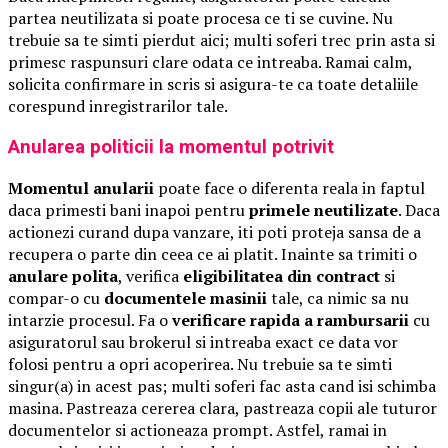
partea neutilizata si poate procesa ce ti se cuvine. Nu
trebuie sa te simti pierdut aici; multi soferi trec prin asta si
primesc raspunsuri clare odata ce intreaba. Ramai calm,
solicita confirmare in scris si asigura-te ca toate detaliile
corespund inregistrarilor tale.
Anularea politicii la momentul potrivit
Momentul anularii
poate face o diferenta reala in faptul
daca primesti bani inapoi pentru
primele neutilizate
. Daca
actionezi curand dupa vanzare, iti poti proteja sansa de a
recupera o parte din ceea ce ai platit. Inainte sa trimiti o
anulare polita
, verifica
eligibilitatea din contract
si
compar-o cu
documentele masinii
tale, ca nimic sa nu
intarzie procesul. Fa o
verificare rapida a rambursarii
cu
asiguratorul sau brokerul si intreaba exact ce data vor
folosi pentru a opri acoperirea. Nu trebuie sa te simti
singur(a) in acest pas; multi soferi fac asta cand isi schimba
masina. Pastreaza cererea clara, pastreaza copii ale tuturor
documentelor si actioneaza prompt. Astfel, ramai in