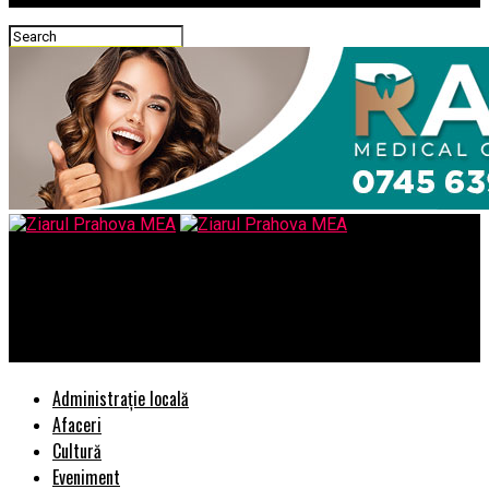
Ziarul Prahova MEA
CoCo Vandeweghe face inca o victima cu greutate la Stuttgart
– Comisarul de Prahova
Administrație locală
Afaceri
Cultură
Eveniment