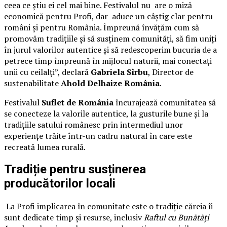
ceea ce știu ei cel mai bine. Festivalul nu are o miză
economică pentru Profi, dar aduce un câștig clar pentru
români și pentru România. Împreună învățăm cum să
promovăm tradițiile și să susținem comunități, să fim uniți
în jurul valorilor autentice și să redescoperim bucuria de a
petrece timp împreună în mijlocul naturii, mai conectați
unii cu ceilalți”, declară
Gabriela Sîrbu
, Director de
sustenabilitate
Ahold Delhaize România
.
Festivalul
Suflet de România
încurajează comunitatea să
se conecteze la valorile autentice, la gusturile bune și la
tradițiile satului românesc prin intermediul unor
experiențe trăite într-un cadru natural în care este
recreată lumea rurală.
Tradiție pentru susținerea
producătorilor locali
La Profi implicarea în comunitate este o tradiție căreia îi
sunt dedicate timp și resurse, inclusiv
Raftul cu Bunătăți