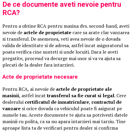
De ce documente aveti nevoie pentru
RCA?
Pentru a obtine RCA pentru masina dvs. second-hand, aveti
nevoie de
actele de proprietate
care sa arate clar vanzarea
si transferul. De asemenea, veti avea nevoie de o dovada
valida de identitate si de adresa, astfel incat asiguratorul sa
poata verifica cine sunteti si unde locuiti. Daca le aveti
pregatite, procesul va decurge mai usor si va va ajuta sa
plecati de la dealer fara intarzieri.
Acte de proprietate necesare
Pentru RCA, ai nevoie de
actele de proprietate ale
masinii
, astfel incat
transferul sa fie curat si legal
. Cere
dealerului
certificatul de inmatriculare
,
contractul de
vanzare
si orice dovada ca vehiculul poate fi asigurat pe
numele tau. Aceste documente te ajuta sa potrivesti datele
masinii cu polita, ca sa nu apara intarzieri mai tarziu. Tine
aproape lista ta de verificari pentru dealer si confirma