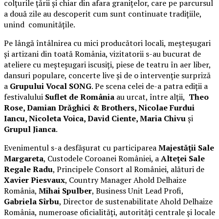
colțurile țării și chiar din afara granițelor, care pe parcursul
a două zile au descoperit cum sunt continuate tradițiile,
unind comunitățile.
Pe lângă întâlnirea cu mici producători locali, meșteșugari
și artizani din toată România, vizitatorii s-au bucurat de
ateliere cu meșteșugari iscusiți, piese de teatru în aer liber,
dansuri populare, concerte live și de o intervenție surpriză
a
Grupului Vocal SONG
. Pe scena celei de-a patra ediții a
festivalului
Suflet de România
au urcat, între alții,
Theo
Rose, Damian Drăghici & Brothers, Nicolae Furdui
Iancu, Nicoleta Voica, David Ciente, Maria Chivu
și
Grupul Jianca
.
Evenimentul s-a desfășurat cu participarea
Majestății Sale
Margareta
, Custodele Coroanei României, a
Alteței Sale
Regale Radu
, Principele Consort al României, alături de
Xavier Piesvaux
, Country Manager Ahold Delhaize
România,
Mihai Spulber
, Business Unit Lead Profi,
Gabriela Sîrbu
, Director de sustenabilitate Ahold Delhaize
România, numeroase oficialități, autorități centrale și locale