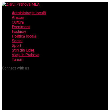
Administrație locală
Afaceri
Cultură
Eveniment
Exclusiv
Politică locală
Social
Sport
Știri din județ
Viața în Prahova
Turism
Connect with us