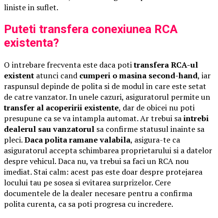
liniste in suflet.
Puteti transfera conexiunea RCA
existenta?
O intrebare frecventa este daca poti
transfera RCA-ul
existent
atunci cand
cumperi o masina second-hand
, iar
raspunsul depinde de polita si de modul in care este setat
de catre vanzator. In unele cazuri, asiguratorul permite un
transfer al acoperirii existente
, dar de obicei nu poti
presupune ca se va intampla automat. Ar trebui sa
intrebi
dealerul sau vanzatorul
sa confirme statusul inainte sa
pleci.
Daca polita ramane valabila
, asigura-te ca
asiguratorul accepta schimbarea proprietarului si a datelor
despre vehicul. Daca nu, va trebui sa faci un RCA nou
imediat. Stai calm: acest pas este doar despre protejarea
locului tau pe sosea si evitarea surprizelor. Cere
documentele de la dealer necesare pentru a confirma
polita curenta, ca sa poti progresa cu incredere.