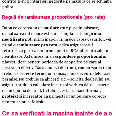
control si eviti intarzieri nedorite pe masura ce se schimba
polita.
Reguli de rambursare proportionala (pro-rata)
Dupa ce cererea ta de
anulare
este pusa in miscare,
urmatoarea intrebare este una simpla: cat din
prima
neutilizata
poti primi inapoi? In majoritatea cazurilor, vei
primi o
rambursare pro rata
, adica asiguratorul
returneaza partea din prima pentru RCA aferenta zilelor
neutilizate. Asta inseamna
raspundere proportionala
:
platesti doar pentru perioada de acoperire pe care ai
pastrat-o efectiv. Daca anulezi din timp, rambursarea ta ar
trebui sa reflecte termenul ramas, minus eventualele taxe
permise. Nu trebuie sa ghicesti aici—solicita dealerului sau
asiguratorului o calculare in scris si verifica datele exacte
de inceput si de final. In felul acesta, ramai informat,
protejat
si increzator ca primesti o rambursare corecta
pentru ce nu ai folosit.
Ce sa verificati la masina inainte de a o