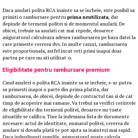
Daca anulati polita RCA inainte sa se incheie, este posibil sa
primiti o rambursare pentru
prima neutilizata
, dar
depinde de termenii politei si de momentul anularii. De
obicei, trebuie sa anulati cat mai repede, deoarece
asiguratorul calculeaza adesea rambursarea pe baza datei la
care primeste cererea dvs. In multe cazuri, rambursarea
este proportionala, astfel incat veti primi inapoi doar
partea pe care nu ati utilizat-o.
Eligibilitate pentru rambursare premium
Cand anulezi o polita RCA inainte sa se incheie, s-ar putea
sa primesti inapoi o parte din prima platita, dar
rambursarea, de obicei, depinde de contractul tau si de cat
timp de acoperire mai ramane. Va trebui sa verifici cerintele
de eligibilitate din termenii politei, deoarece nu toate
situatiile se califica. Tine la indemana lista de documente
necesare: actul de identitate, numarul politei, cererea de
anulare si dovada platii te pot ajuta sa inaintezi mai rapid.
Daca indeplinesti regulile, asiguratorul poate calcula