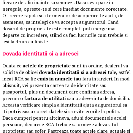
fiecare detaliu inainte sa semnezi. Daca ceva pare in
neregula, opreste-te si cere imediat documente corectate.
O trecere rapida si a termenilor de acoperire te ajuta, de
asemenea, sa intelegi ce va accepta asiguratorul. Cand
dosarul de proprietate este complet, poti merge mai
departe cu incredere, stiind ca faci lucrurile cum trebuie si
iesi la drum cu liniste.
Dovada identitatii si a adresei
Odata ce
actele de proprietate
sunt in ordine, dealerul va
solicita de obicei
dovada identitatii si a adresei
tale, astfel
incat RCA sa fie
emis in numele tau
fara intarzieri. In mod
obisnuit, vei prezenta cartea ta de identitate sau
pasaportul, plus un document care confirma adresa,
precum o
factura de utilitati
sau o adeverinta de domiciliu.
Aceasta verificare simpla a identitatii ajuta asiguratorul sa
iti potriveasca corect datele si sa evite erorile la polita.
Daca cumperi pentru altcineva, adu si documentele acelei
persoane, deoarece RCA trebuie sa urmeze adevaratul
proprietar sau sofer. Pastreaza toate actele clare, actuale si