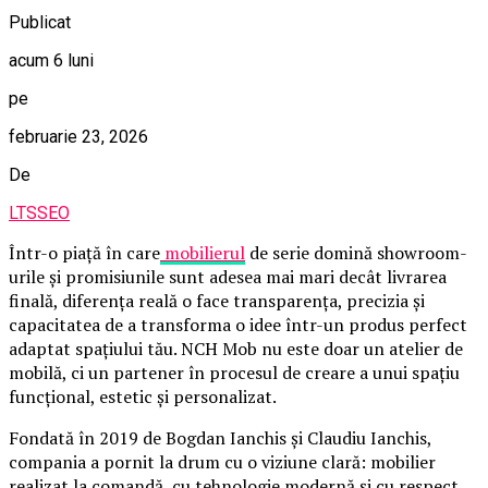
Publicat
acum 6 luni
pe
februarie 23, 2026
De
LTSSEO
Într-o piață în care
mobilierul
de serie domină showroom-
urile și promisiunile sunt adesea mai mari decât livrarea
finală, diferența reală o face transparența, precizia și
capacitatea de a transforma o idee într-un produs perfect
adaptat spațiului tău. NCH Mob nu este doar un atelier de
mobilă, ci un partener în procesul de creare a unui spațiu
funcțional, estetic și personalizat.
Fondată în 2019 de Bogdan Ianchis și Claudiu Ianchis,
compania a pornit la drum cu o viziune clară: mobilier
realizat la comandă, cu tehnologie modernă și cu respect