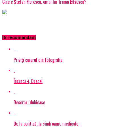
Cine e Ștefan Florescu, omul lui Traian Băsescu?
Iti recomandam
Priviţi cuierul din fotografie
Încurcă-i, Drace!
Decorări dubioase
De la politică, la sindroame medicale