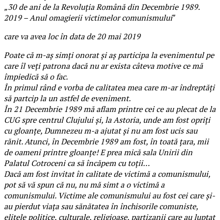
„30 de ani de la Revoluţia Română din Decembrie 1989.
2019 – Anul omagierii victimelor comunismului‟
care va avea loc în data de 20 mai 2019
Poate că m-aş simţi onorat şi aş participa la evenimentul pe
care îl veţi patrona dacă nu ar exista câteva motive ce mă
împiedică să o fac.
În primul rând e vorba de calitatea mea care m-ar îndreptăţi
să partcip la un astfel de eveniment.
În 21 Decembrie 1989 mă aflam printre cei ce au plecat de la
CUG spre centrul Clujului şi, la Astoria, unde am fost opriţi
cu gloanţe, Dumnezeu m-a ajutat şi nu am fost ucis sau
rănit. Atunci, în Decembrie 1989 am fost, în toată ţara, mii
de oameni printre gloanţe! E prea mică sala Unirii din
Palatul Cotroceni ca să încăpem cu toţii…
Dacă am fost invitat în calitate de victimă a comunismului,
pot să vă spun că nu, nu mă simt a o victimă a
comunismului. Victime ale comunismului au fost cei care şi-
au pierdut viaţa sau sănătatea în închisorile comuniste,
elitele politice, culturale, religioase, partizanii care au luptat