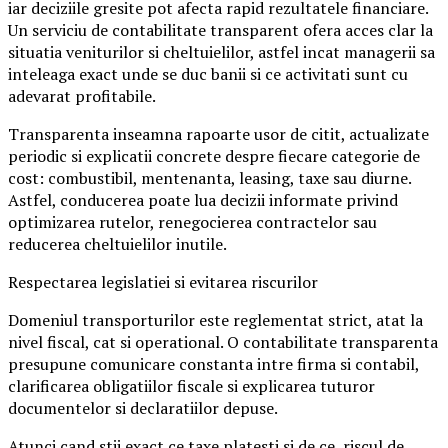
iar deciziile gresite pot afecta rapid rezultatele financiare.
Un serviciu de contabilitate transparent ofera acces clar la
situatia veniturilor si cheltuielilor, astfel incat managerii sa
inteleaga exact unde se duc banii si ce activitati sunt cu
adevarat profitabile.
Transparenta inseamna rapoarte usor de citit, actualizate
periodic si explicatii concrete despre fiecare categorie de
cost: combustibil, mentenanta, leasing, taxe sau diurne.
Astfel, conducerea poate lua decizii informate privind
optimizarea rutelor, renegocierea contractelor sau
reducerea cheltuielilor inutile.
Respectarea legislatiei si evitarea riscurilor
Domeniul transporturilor este reglementat strict, atat la
nivel fiscal, cat si operational. O contabilitate transparenta
presupune comunicare constanta intre firma si contabil,
clarificarea obligatiilor fiscale si explicarea tuturor
documentelor si declaratiilor depuse.
Atunci cand stii exact ce taxe platesti si de ce, riscul de