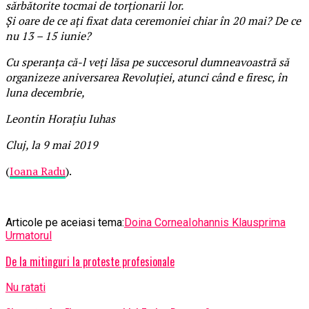
sărbătorite tocmai de torţionarii lor.
Şi oare de ce aţi fixat data ceremoniei chiar în 20 mai? De ce
nu 13 – 15 iunie?
Cu speranţa că-l veţi lăsa pe succesorul dumneavoastră să
organizeze aniversarea Revoluţiei, atunci când e firesc, în
luna decembrie,
Leontin Horaţiu Iuhas
Cluj, la 9 mai 2019
(
Ioana Radu
).
Articole pe aceiasi tema:
Doina Cornea
Iohannis Klaus
prima
Urmatorul
De la mitinguri la proteste profesionale
Nu ratati