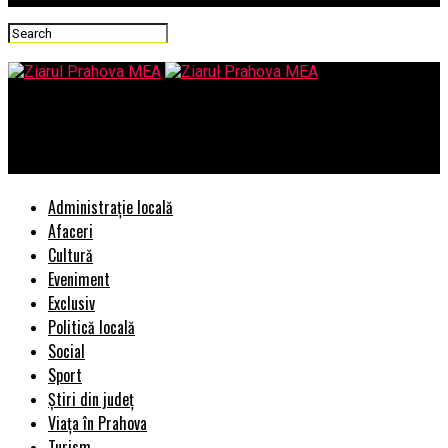
Ziarul Prahova MEA
Fiul Doinei Cornea îi dă decisiva lui Iohannis!
Administrație locală
Afaceri
Cultură
Eveniment
Exclusiv
Politică locală
Social
Sport
Știri din județ
Viața în Prahova
Turism