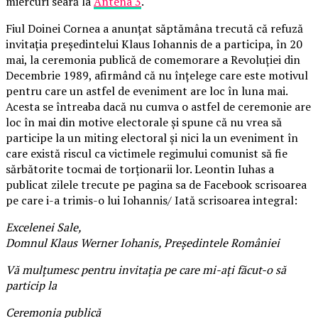
miercuri seară la
Antena 3
.
Fiul Doinei Cornea a anunțat săptămâna trecută că refuză
invitaţia preşedintelui Klaus Iohannis de a participa, în 20
mai, la ceremonia publică de comemorare a Revoluţiei din
Decembrie 1989, afirmând că nu înţelege care este motivul
pentru care un astfel de eveniment are loc în luna mai.
Acesta se întreaba dacă nu cumva o astfel de ceremonie are
loc în mai din motive electorale și spune că nu vrea să
participe la un miting electoral și nici la un eveniment în
care există riscul ca victimele regimului comunist să fie
sărbătorite tocmai de torţionarii lor. Leontin Iuhas a
publicat zilele trecute pe pagina sa de Facebook scrisoarea
pe care i-a trimis-o lui Iohannis/ Iată scrisoarea integral:
Excelenei Sale,
Domnul Klaus Werner Iohanis, Preşedintele României
Vă mulţumesc pentru invitaţia pe care mi-aţi făcut-o să
particip la
Ceremonia publică