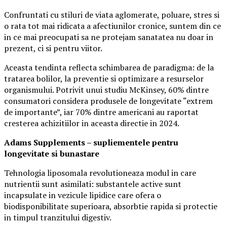
Confruntati cu stiluri de viata aglomerate, poluare, stres si
o rata tot mai ridicata a afectiunilor cronice, suntem din ce
in ce mai preocupati sa ne protejam sanatatea nu doar in
prezent, ci si pentru viitor.
Aceasta tendinta reflecta schimbarea de paradigma: de la
tratarea bolilor, la preventie si optimizare a resurselor
organismului. Potrivit unui studiu McKinsey, 60% dintre
consumatori considera produsele de longevitate “extrem
de importante”, iar 70% dintre americani au raportat
cresterea achizitiilor in aceasta directie in 2024.
Adams Supplements –
supliementele
pentru
longevitate si bunastare
Tehnologia liposomala revolutioneaza modul in care
nutrientii sunt asimilati: substantele active sunt
incapsulate in vezicule lipidice care ofera o
biodisponibilitate superioara, absorbtie rapida si protectie
in timpul tranzitului digestiv.