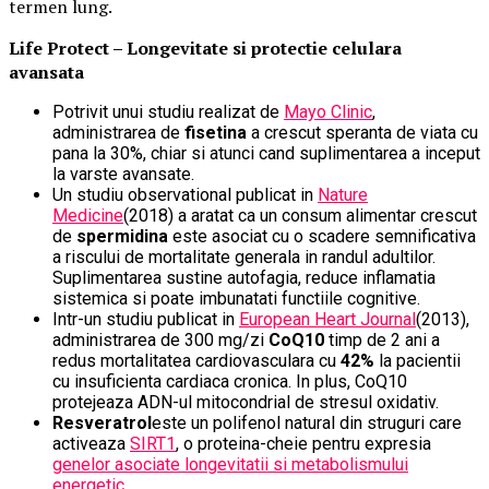
termen lung.
Life Protect – Longevitate si protectie celulara
avansata
Potrivit unui studiu realizat de
Mayo Clinic
,
administrarea de
fisetina
a crescut speranta de viata cu
pana la 30%, chiar si atunci cand suplimentarea a inceput
la varste avansate.
Un studiu observational publicat in
Nature
Medicine
(2018) a aratat ca un consum alimentar crescut
de
spermidina
este asociat cu o scadere semnificativa
a riscului de mortalitate generala in randul adultilor.
Suplimentarea sustine autofagia, reduce inflamatia
sistemica si poate imbunatati functiile cognitive.
Intr-un studiu publicat in
European Heart Journal
(2013),
administrarea de 300 mg/zi
CoQ10
timp de 2 ani a
redus mortalitatea cardiovasculara cu
42%
la pacientii
cu insuficienta cardiaca cronica. In plus, CoQ10
protejeaza ADN-ul mitocondrial de stresul oxidativ.
Resveratrol
este un polifenol natural din struguri care
activeaza
SIRT1
, o proteina-cheie pentru expresia
genelor asociate longevitatii si metabolismului
energetic
.