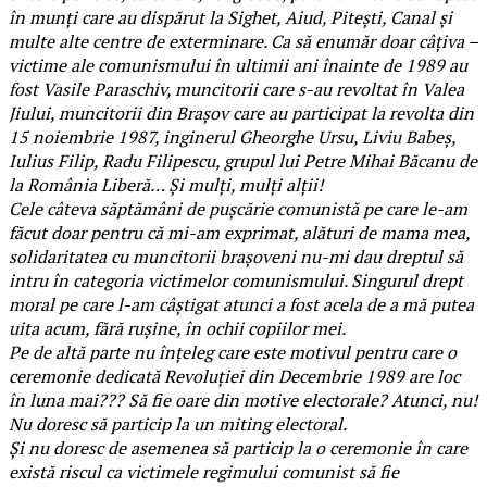
în munţi care au dispărut la Sighet, Aiud, Piteşti, Canal şi
multe alte centre de exterminare. Ca să enumăr doar câţiva –
victime ale comunismului în ultimii ani înainte de 1989 au
fost Vasile Paraschiv, muncitorii care s-au revoltat în Valea
Jiului, muncitorii din Braşov care au participat la revolta din
15 noiembrie 1987, inginerul Gheorghe Ursu, Liviu Babeş,
Iulius Filip, Radu Filipescu, grupul lui Petre Mihai Băcanu de
la România Liberă… Şi mulţi, mulţi alţii!
Cele câteva săptămâni de puşcărie comunistă pe care le-am
făcut doar pentru că mi-am exprimat, alături de mama mea,
solidaritatea cu muncitorii braşoveni nu-mi dau dreptul să
intru în categoria victimelor comunismului. Singurul drept
moral pe care l-am câştigat atunci a fost acela de a mă putea
uita acum, fără ruşine, în ochii copiilor mei.
Pe de altă parte nu înţeleg care este motivul pentru care o
ceremonie dedicată Revoluţiei din Decembrie 1989 are loc
în luna mai??? Să fie oare din motive electorale? Atunci, nu!
Nu doresc să particip la un miting electoral.
Şi nu doresc de asemenea să particip la o ceremonie în care
există riscul ca victimele regimului comunist să fie