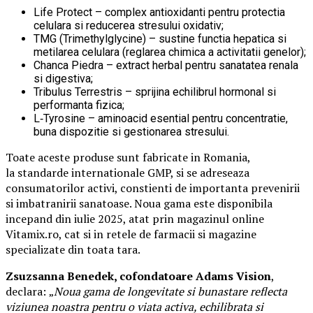
Life Protect – complex antioxidanti pentru protectia
celulara si reducerea stresului oxidativ;
TMG (Trimethylglycine) – sustine functia hepatica si
metilarea celulara (reglarea chimica a activitatii genelor);
Chanca Piedra – extract herbal pentru sanatatea renala
si digestiva;
Tribulus Terrestris – sprijina echilibrul hormonal si
performanta fizica;
L‑Tyrosine – aminoacid esential pentru concentratie,
buna dispozitie si gestionarea stresului.
Toate aceste produse sunt fabricate in Romania,
la standarde internationale GMP, si se adreseaza
consumatorilor activi, constienti de importanta prevenirii
si imbatranirii sanatoase. Noua gama este disponibila
incepand din iulie 2025, atat prin magazinul online
Vitamix.ro, cat si in retele de farmacii si magazine
specializate din toata tara.
Zsuzsanna Benedek, cofondatoare Adams Vision
,
declara:
„
Noua gama de longevitate si bunastare reflecta
viziunea noastra pentru o viata activa, echilibrata si