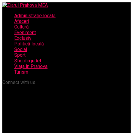
Administrație locală
Afaceri
Cultură
Eveniment
Exclusiv
Politică locală
Social
Sport
Știri din județ
Viața în Prahova
Turism
Connect with us