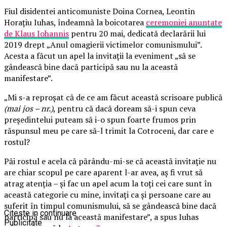
Fiul disidentei anticomuniste Doina Cornea, Leontin
Horaţiu Iuhas, îndeamnă la boicotarea
ceremoniei anunțate
de Klaus Iohannis
pentru 20 mai, dedicată declarării lui
2019 drept „Anul omagierii victimelor comunismului”.
Acesta a făcut un apel la invitații la eveniment „să se
gândească bine dacă participă sau nu la această
manifestare”.
„Mi s-a reproșat că de ce am făcut această scrisoare publică
(mai jos – nr.)
, pentru că dacă doream să-i spun ceva
președintelui puteam să i-o spun foarte frumos prin
răspunsul meu pe care să-l trimit la Cotroceni, dar care e
rostul?
Păi rostul e acela că părându-mi-se că această invitație nu
are chiar scopul pe care aparent l-ar avea, aș fi vrut să
atrag atenția – și fac un apel acum la toți cei care sunt în
această categorie cu mine, invitați ca și persoane care au
suferit în timpul comunismului, să se gândească bine dacă
Citeste in continuare
participă sau nu la această manifestare”, a spus Iuhas
Publicitate