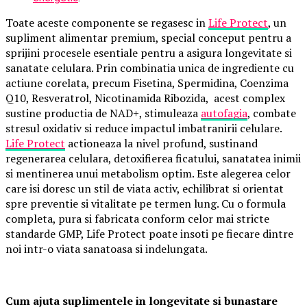
Toate aceste componente se regasesc in
Life Protect
, un
supliment alimentar premium, special conceput pentru a
sprijini procesele esentiale pentru a asigura longevitate si
sanatate celulara. Prin combinatia unica de ingrediente cu
actiune corelata, precum Fisetina, Spermidina, Coenzima
Q10, Resveratrol, Nicotinamida Ribozida, acest complex
sustine productia de NAD+, stimuleaza
autofagia
, combate
stresul oxidativ si reduce impactul imbatranirii celulare.
Life Protect
actioneaza la nivel profund, sustinand
regenerarea celulara, detoxifierea ficatului, sanatatea inimii
si mentinerea unui metabolism optim. Este alegerea celor
care isi doresc un stil de viata activ, echilibrat si orientat
spre preventie si vitalitate pe termen lung. Cu o formula
completa, pura si fabricata conform celor mai stricte
standarde GMP, Life Protect poate insoti pe fiecare dintre
noi intr-o viata sanatoasa si indelungata.
Cum ajuta suplimentele in longevitate si bunastare