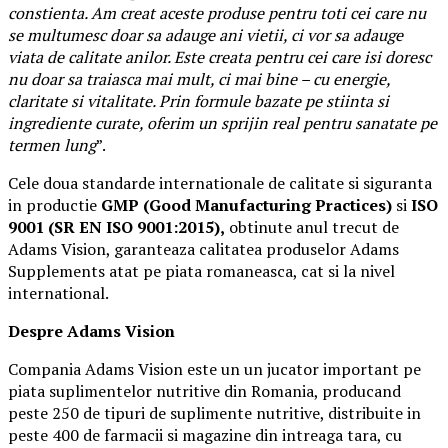
constienta. Am creat aceste produse pentru toti cei care nu
se multumesc doar sa adauge ani vietii, ci vor sa adauge
viata de calitate anilor. Este creata pentru cei care isi doresc
nu doar sa traiasca mai mult, ci mai bine – cu energie,
claritate si vitalitate. Prin formule bazate pe stiinta si
ingrediente curate, oferim un sprijin real pentru sanatate pe
termen lung
”.
Cele doua standarde internationale de calitate si siguranta
in productie
GMP (Good Manufacturing Practices)
si
ISO
9001 (SR EN ISO 9001:2015),
obtinute anul trecut de
Adams Vision, garanteaza calitatea produselor Adams
Supplements atat pe piata romaneasca, cat si la nivel
international.
Despre Adams Vision
Compania Adams Vision este un un jucator important pe
piata suplimentelor nutritive din Romania, producand
peste 250 de tipuri de suplimente nutritive, distribuite in
peste 400 de farmacii si magazine din intreaga tara, cu