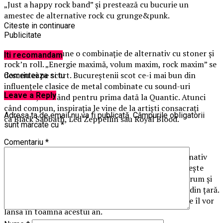
„Just a happy rock band” și prestează cu bucurie un
amestec de alternative rock cu grunge&punk.
Citeste in continuare
Publicitate
Salmastra
propune o combinație de alternativ cu stoner și
Iti recomandam
rock’n roll. „Energie maximă, volum maxim, rock maxim” se
descriu ei pe scurt. Bucureștenii scot ce-i mai bun din
Comenteaza si tu
influențele clasice de metal combinate cu sound-uri
Leave a Reply
moderne, cântând pentru prima dată la Quantic. Atunci
când compun, inspirația le vine de la artişti consacraţi
Adresa ta de email nu va fi publicată.
Câmpurile obligatorii
ca Black Sabbath, Led Zeppellin sau Royal Blood.
sunt marcate cu
*
Comentariu
*
Jack of All Trades
este prima formație de rock alternativ
din România care are un podcast lunar în care vorbește
despre provocările unei trupe aflate la început de drum și
modul în care “navighează” prin industria muzicală din țară.
Lucrează în prezent la un album de 10 piese, pe care îl vor
lansa în toamna acestui an.