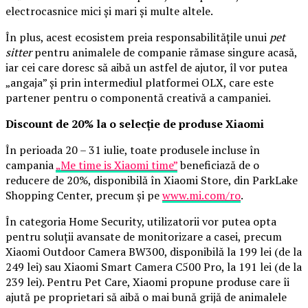
electrocasnice mici și mari și multe altele.
În plus, acest ecosistem preia responsabilitățile unui
pet
sitter
pentru animalele de companie rămase singure acasă,
iar cei care doresc să aibă un astfel de ajutor, îl vor putea
„angaja” și prin intermediul platformei OLX, care este
partener pentru o componentă creativă a campaniei.
Discount de 20% la o selecție de produse Xiaomi
În perioada 20 – 31 iulie, toate produsele incluse în
campania
„Me time is Xiaomi time”
beneficiază de o
reducere de 20%, disponibilă în Xiaomi Store, din ParkLake
Shopping Center, precum și pe
www.mi.com/ro
.
În categoria Home Security, utilizatorii vor putea opta
pentru soluții avansate de monitorizare a casei, precum
Xiaomi Outdoor Camera BW300, disponibilă la 199 lei (de la
249 lei) sau Xiaomi Smart Camera C500 Pro, la 191 lei (de la
239 lei). Pentru Pet Care, Xiaomi propune produse care îi
ajută pe proprietari să aibă o mai bună grijă de animalele