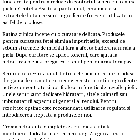
fiind create pentru a reduce disconfortul si pentru a calma
pielea. Centella Asiatica, pantenolul, ceramidele si
extractele botanice sunt ingrediente frecvent utilizate in
astfel de produse.
Rutina zilnica incepe cu o curatare delicata. Produsele
pentru curatarea fetei elimina impuritatile, excesul de
sebum si urmele de machiaj fara a afecta bariera naturala a
pielii. Dupa curatare se aplica tonerul, care ajuta la
hidratarea pielii si pregateste tenul pentru urmatorii pasi.
Serurile reprezinta unul dintre cele mai apreciate produse
din gama de cosmetice coreene. Acestea contin ingrediente
active concentrate si pot fi alese in functie de nevoile pielii.
Unele seruri sunt dedicate hidratarii, altele calmarii sau
imbunatatirii aspectului general al tenului. Pentru
rezultate optime este recomandata utilizarea regulata si
introducerea treptata a produselor noi.
Crema hidratanta completeaza rutina si ajuta la
mentinerea hidratarii pe termen lung. Alegerea texturii