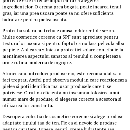
potrivite este la fel de importanta ca alegerea
ingredientelor. O crema prea bogata poate incarca tenul
gras, iar una prea usoara poate sa nu ofere suficienta
hidratare pentru pielea uscata.
Protectia solara nu trebuie omisa indiferent de sezon.
Multe cosmetice coreene cu SPF sunt apreciate pentru
textura lor usoara si pentru faptul ca nu lasa pelicula alba
pe piele. Aplicarea zilnica a protectiei solare contribuie la
mentinerea aspectului sanatos al tenului si completeaza
orice rutina moderna de ingrijire.
Atunci cand introduci produse noi, este recomandat sa o
faci treptat. Astfel poti observa modul in care reactioneaza
pielea si poti identifica mai usor produsele care ti se
potrivesc. O rutina eficienta nu inseamna folosirea unui
numar mare de produse, ci alegerea corecta a acestora si
utilizarea lor constanta.
Descopera colectia de cosmetice coreene si alege produse
adaptate tipului tau de ten. Fie ca ai nevoie de produse
pentru curatare, tonere, seruri, creme hidratante sau