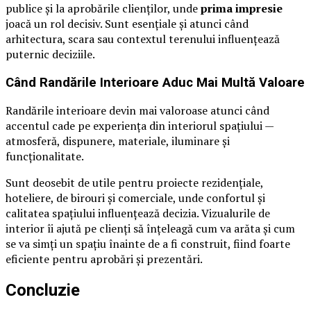
publice și la aprobările clienților, unde
prima impresie
joacă un rol decisiv. Sunt esențiale și atunci când
arhitectura, scara sau contextul terenului influențează
puternic deciziile.
Când Randările Interioare Aduc Mai Multă Valoare
Randările interioare devin mai valoroase atunci când
accentul cade pe experiența din interiorul spațiului —
atmosferă, dispunere, materiale, iluminare și
funcționalitate.
Sunt deosebit de utile pentru proiecte rezidențiale,
hoteliere, de birouri și comerciale, unde confortul și
calitatea spațiului influențează decizia. Vizualurile de
interior îi ajută pe clienți să înțeleagă cum va arăta și cum
se va simți un spațiu înainte de a fi construit, fiind foarte
eficiente pentru aprobări și prezentări.
Concluzie