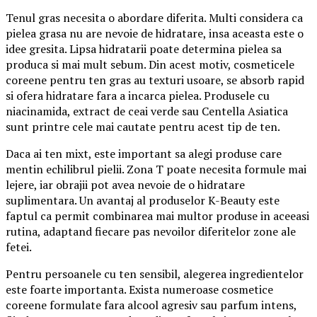
Tenul gras necesita o abordare diferita. Multi considera ca
pielea grasa nu are nevoie de hidratare, insa aceasta este o
idee gresita. Lipsa hidratarii poate determina pielea sa
produca si mai mult sebum. Din acest motiv, cosmeticele
coreene pentru ten gras au texturi usoare, se absorb rapid
si ofera hidratare fara a incarca pielea. Produsele cu
niacinamida, extract de ceai verde sau Centella Asiatica
sunt printre cele mai cautate pentru acest tip de ten.
Daca ai ten mixt, este important sa alegi produse care
mentin echilibrul pielii. Zona T poate necesita formule mai
lejere, iar obrajii pot avea nevoie de o hidratare
suplimentara. Un avantaj al produselor K-Beauty este
faptul ca permit combinarea mai multor produse in aceeasi
rutina, adaptand fiecare pas nevoilor diferitelor zone ale
fetei.
Pentru persoanele cu ten sensibil, alegerea ingredientelor
este foarte importanta. Exista numeroase cosmetice
coreene formulate fara alcool agresiv sau parfum intens,