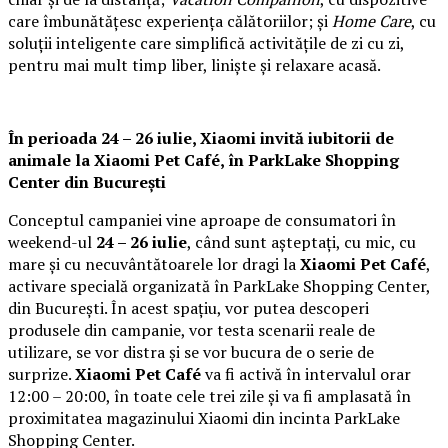
care îmbunătățesc experiența călătoriilor; și
Home Care
, cu
soluții inteligente care simplifică activitățile de zi cu zi,
pentru mai mult timp liber, liniște și relaxare acasă.
În perioada 24 – 26 iulie, Xiaomi invită iubitorii de
animale la
Xiaomi Pet Café,
în ParkLake Shopping
Center din București
Conceptul campaniei vine aproape de consumatori în
weekend-ul
24 – 26 iulie
, când sunt așteptați, cu mic, cu
mare și cu necuvântătoarele lor dragi la
Xiaomi Pet Café
,
activare specială organizată în ParkLake Shopping Center,
din București. În acest spațiu, vor putea descoperi
produsele din campanie, vor testa scenarii reale de
utilizare, se vor distra și se vor bucura de o serie de
surprize.
Xiaomi Pet Café
va fi activă în intervalul orar
12:00 – 20:00, în toate cele trei zile și va fi amplasată în
proximitatea magazinului Xiaomi din incinta ParkLake
Shopping Center.