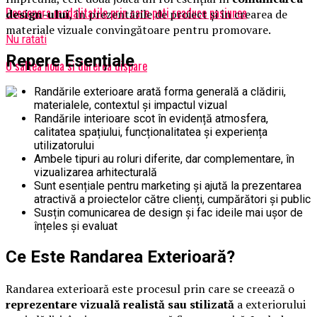
Descopera modalitatile prin care poti readuce pasiunea
design-ului
, în prezentările de proiect și în crearea de
materiale vizuale convingătoare pentru promovare.
Nu ratati
Repere Esențiale
O saltea noua si durerea dispare
Randările exterioare arată forma generală a clădirii,
materialele, contextul și impactul vizual
Randările interioare scot în evidență atmosfera,
calitatea spațiului, funcționalitatea și experiența
utilizatorului
Ambele tipuri au roluri diferite, dar complementare, în
vizualizarea arhitecturală
Sunt esențiale pentru marketing și ajută la prezentarea
atractivă a proiectelor către clienți, cumpărători și public
Susțin comunicarea de design și fac ideile mai ușor de
înțeles și evaluat
Ce Este Randarea Exterioară?
Randarea exterioară este procesul prin care se creează o
reprezentare vizuală realistă sau stilizată
a exteriorului