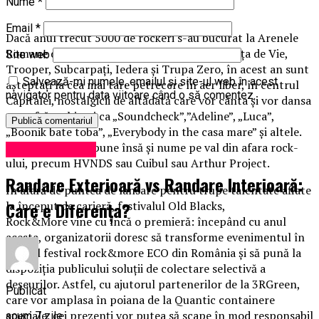
Nume
*
Email
*
Dacă anul trecut 5000 de rockeri s-au bucurat la Arenele
Romane de prestații de excepție marca Iris, Vița de Vie,
Site web
Trooper, Subcarpați, Iedera și Trupa Zero, în acest an sunt
Salvează-mi numele, emailul și site-ul web în acest
așteptați la cea mai tare petrecere în aer liber, în centrul
navigator pentru data viitoare când o să comentez.
Capitalei, nostalgicii de altădată care vor cânta și vor dansa
cu poftă pe hituri ca „Soundcheck”,”Adeline”, „Luca”,
„Boonik bate toba”, „Everybody in the casa mare” și altele.
Evenimentul propune însă și nume pe val din afara rock-
Uncategorized
ului, precum HVNDS sau Cuibul sau Arthur Project.
Randare Exterioară vs Randare Interioară:
În afară de puntea de lansare pentru trupe talentate aflate
Care e Diferența?
la început de carieră, festivalul Old Blacks,
Rock&More vine cu încă o premieră: începând cu anul
acesta, organizatorii doresc să transforme evenimentul în
primul festival rock&more ECO din România și să pună la
dispoziția publicului soluții de colectare selectivă a
deșeurilor. Astfel, cu ajutorul partenerilor de la 3RGreen,
Publicat
care vor amplasa în poiana de la Quantic containere
speciale, cei prezenți vor putea să scape în mod responsabil
acum 7 zile