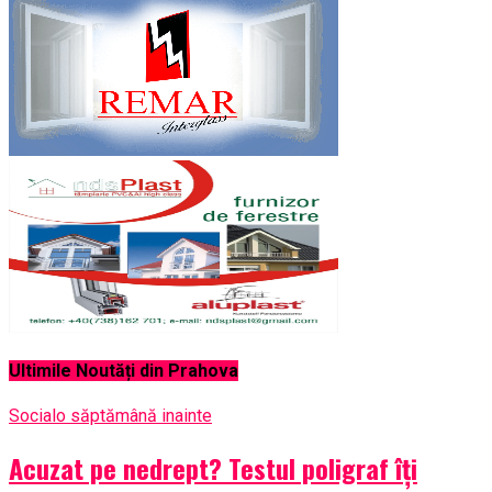
Ultimile Noutăți din Prahova
Social
o săptămână inainte
Acuzat pe nedrept? Testul poligraf îţi