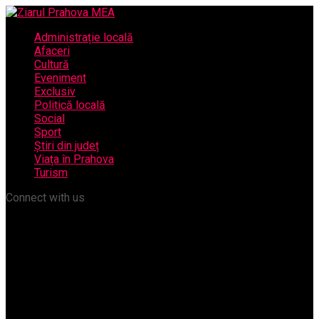
Administrație locală
Afaceri
Cultură
Eveniment
Exclusiv
Politică locală
Social
Sport
Știri din județ
Viața în Prahova
Turism
Connect with us