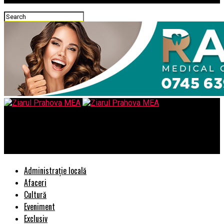
Ziarul Prahova MEA
Old Blacks Festival lanseaza rockeri noi
Administrație locală
Afaceri
Cultură
Eveniment
Exclusiv