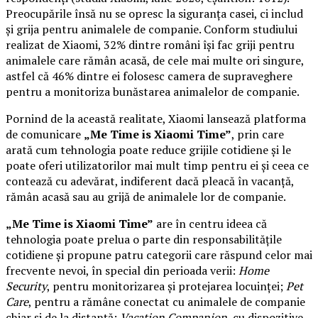
Preocupările însă nu se opresc la siguranța casei, ci includ
și grija pentru animalele de companie. Conform studiului
realizat de Xiaomi, 32% dintre români își fac griji pentru
animalele care rămân acasă, de cele mai multe ori singure,
astfel că 46% dintre ei folosesc camera de supraveghere
pentru a monitoriza bunăstarea animalelor de companie.
Pornind de la această realitate, Xiaomi lansează platforma
de comunicare
„Me Time is Xiaomi Time”
, prin care
arată cum tehnologia poate reduce grijile cotidiene și le
poate oferi utilizatorilor mai mult timp pentru ei și ceea ce
contează cu adevărat, indiferent dacă pleacă în vacanță,
rămân acasă sau au grijă de animalele lor de companie.
„Me Time is Xiaomi Time”
are în centru ideea că
tehnologia poate prelua o parte din responsabilitățile
cotidiene și propune patru categorii care răspund celor mai
frecvente nevoi, în special din perioada verii:
Home
Security
, pentru monitorizarea și protejarea locuinței;
Pet
Care
, pentru a rămâne conectat cu animalele de companie
chiar și de la distanță;
Vacation Companion
, cu dispozitive