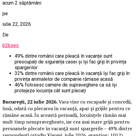
acum 2 săptămâni
pe
iulie 22, 2026
De
b2bseo
49% dintre românii care pleacă în vacanțe sunt
preocupați de siguranța casei și își fac griji în privința
spargerilor
32% dintre românii care pleacă în vacanță își fac griji în
privința animalelor de companie rămase acasă
46% folosesc camere de supraveghere ca să își
protejeze locuința cât sunt plecați
București, 22 iulie 2026
. Vara vine cu escapade și concedii,
însă, odată cu plecarea în vacanță, apar și grijile pentru ce
rămâne acasă. În această perioadă, locuințele rămân mai
mult timp nesupravegheate, iar cea mai mare grijă pentru
persoanele plecate în vacanță sunt spargerile – 49% dintre
respondenți (studiu Xiaomi, iulie 2026, eșantion: 1012).