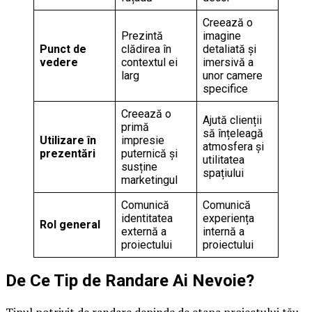
Creează o
Prezintă
imagine
Punct de
clădirea în
detaliată și
vedere
contextul ei
imersivă a
larg
unor camere
specifice
Creează o
Ajută clienții
primă
să înțeleagă
Utilizare în
impresie
atmosfera și
prezentări
puternică și
utilitatea
susține
spațiului
marketingul
Comunică
Comunică
identitatea
experiența
Rol general
externă a
internă a
proiectului
proiectului
De Ce Tip de Randare Ai Nevoie?