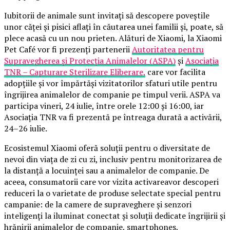
Iubitorii de animale sunt invitați să descopere poveștile
unor căței și pisici aflați în căutarea unei familii și, poate, să
plece acasă cu un nou prieten. Alături de Xiaomi, la Xiaomi
Pet Café vor fi prezenți partenerii
Autoritatea pentru
Supravegherea și Protecția Animalelor (ASPA)
și
Asociația
TNR – Capturare Sterilizare Eliberare,
care vor facilita
adopțiile și vor împărtăși vizitatorilor sfaturi utile pentru
îngrijirea animalelor de companie pe timpul verii. ASPA va
participa vineri, 24 iulie, între orele 12:00 și 16:00, iar
Asociația TNR va fi prezentă pe întreaga durată a activării,
24–26 iulie.
Ecosistemul Xiaomi oferă soluții pentru o diversitate de
nevoi din viața de zi cu zi, inclusiv pentru monitorizarea de
la distanță a locuinței sau a animalelor de companie. De
aceea, consumatorii care vor vizita activareavor descoperi
reduceri la o varietate de produse selectate special pentru
campanie: de la camere de supraveghere și senzori
inteligenți la iluminat conectat și soluții dedicate îngrijirii și
hrănirii animalelor de companie, smartphones,