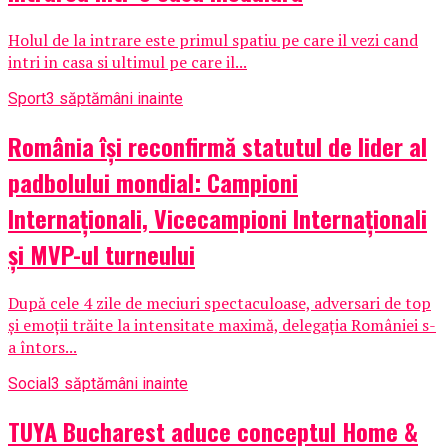
Holul de la intrare este primul spatiu pe care il vezi cand
intri in casa si ultimul pe care il...
Sport
3 săptămâni inainte
România își reconfirmă statutul de lider al
padbolului mondial: Campioni
Internaționali, Vicecampioni Internaționali
și MVP-ul turneului
După cele 4 zile de meciuri spectaculoase, adversari de top
și emoții trăite la intensitate maximă, delegația României s-
a întors...
Social
3 săptămâni inainte
TUYA Bucharest aduce conceptul Home &