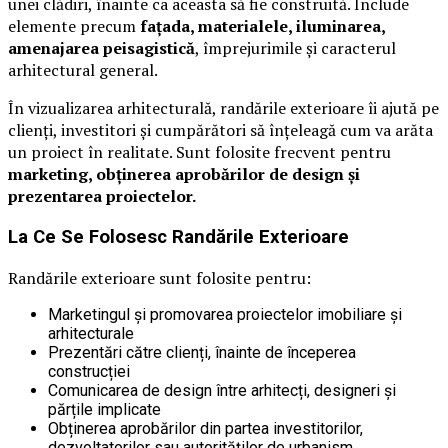
unei clădiri, înainte ca aceasta să fie construită. Include
elemente precum
fațada, materialele, iluminarea,
amenajarea peisagistică
, împrejurimile și caracterul
arhitectural general.
În vizualizarea arhitecturală, randările exterioare îi ajută pe
clienți, investitori și cumpărători să înțeleagă cum va arăta
un proiect în realitate. Sunt folosite frecvent pentru
marketing, obținerea aprobărilor de design și
prezentarea proiectelor.
La Ce Se Folosesc Randările Exterioare
Randările exterioare sunt folosite pentru:
Marketingul și promovarea proiectelor imobiliare și
arhitecturale
Prezentări către clienți, înainte de începerea
construcției
Comunicarea de design între arhitecți, designeri și
părțile implicate
Obținerea aprobărilor din partea investitorilor,
dezvoltatorilor sau autorităților de urbanism