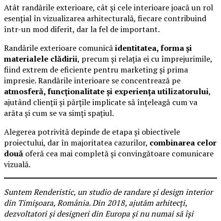
Atât randările exterioare, cât și cele interioare joacă un rol
esențial în vizualizarea arhitecturală, fiecare contribuind
într-un mod diferit, dar la fel de important.
Randările exterioare comunică
identitatea, forma și
materialele clădirii
, precum și relația ei cu împrejurimile,
fiind extrem de eficiente pentru marketing și prima
impresie. Randările interioare se concentrează pe
atmosferă, funcționalitate și experiența utilizatorului
,
ajutând clienții și părțile implicate să înțeleagă cum va
arăta și cum se va simți spațiul.
Alegerea potrivită depinde de etapa și obiectivele
proiectului, dar în majoritatea cazurilor,
combinarea celor
două
oferă cea mai completă și convingătoare comunicare
vizuală.
Suntem Renderistic, un studio de randare și design interior
din Timișoara, România. Din 2018, ajutăm arhitecți,
dezvoltatori și designeri din Europa și nu numai să își