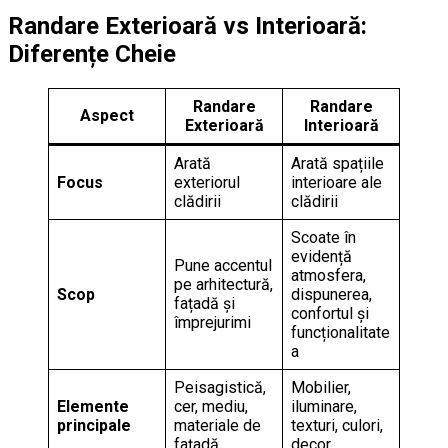
Randare Exterioară vs Interioară:
Diferențe Cheie
Randare
Randare
Aspect
Exterioară
Interioară
Arată
Arată spațiile
Focus
exteriorul
interioare ale
clădirii
clădirii
Scoate în
evidență
Pune accentul
atmosfera,
pe arhitectură,
Scop
dispunerea,
fațadă și
confortul și
împrejurimi
funcționalitate
a
Peisagistică,
Mobilier,
Elemente
cer, mediu,
iluminare,
principale
materiale de
texturi, culori,
fațadă
decor