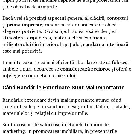
Tipul potrivit de randare depinde de etapa proiectului tău
și de obiectivele urmărite.
Dacă vrei să prezinți aspectul general al clădirii, contextul
și
prima impresie
, randarea exterioară este de obicei
alegerea potrivită. Dacă scopul tău este să evidențiezi
atmosfera, dispunerea, materialele și experiența
utilizatorului din interiorul spațiului,
randarea interioară
este mai potrivită.
În multe cazuri, cea mai eficientă abordare este să folosești
ambele tipuri, deoarece se
completează reciproc
și oferă o
înțelegere completă a proiectului.
Când Randările Exterioare Sunt Mai Importante
Randările exterioare devin mai importante atunci când
accentul cade pe prezentarea design-ului clădirii, a fațadei,
materialelor și relației cu împrejurimile.
Sunt deosebit de valoroase în etapele timpurii de
marketing, în promovarea imobiliară, în prezentările