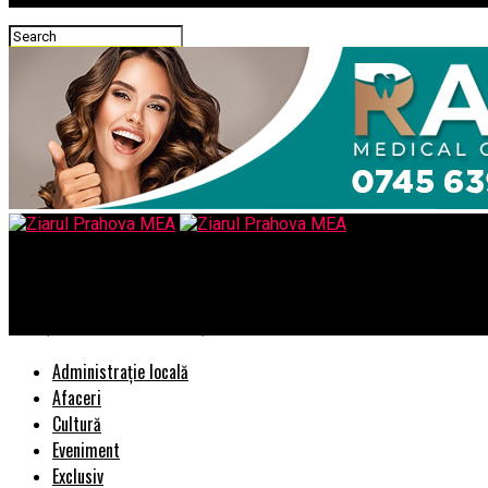
Ziarul Prahova MEA
Alianţa USR-PLUS va anunţa, în cel mult două săptămâni, candidat
Administrație locală
Afaceri
Cultură
Eveniment
Exclusiv