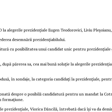
 la alegerile prezidenţiale Eugen Teodorovici, Liviu Pleşoianu
derea desemnării prezidenţiabilului.
egătură cu posibilitatea unui candidat unic pentru prezidenţial
 după părerea sa, cea mai bună soluţie la alegerile prezidenţ
odusă, în sondaje, la categoria candidaţi la prezidenţiale, pent
stionată despre o posibilă candidatură pentru un mandat la Cotr
ru formaţiune.
le prezidenţiale, Viorica Dăncilă, întrebată dacă îşi va da demi