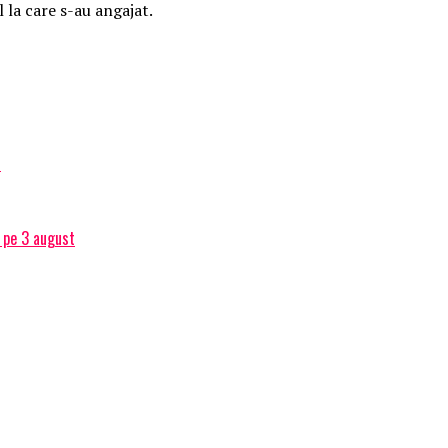
 la care s-au angajat.
ă
c pe 3 august