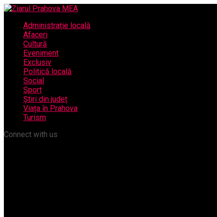
Administrație locală
Afaceri
Cultură
Eveniment
Exclusiv
Politică locală
Social
Sport
Știri din județ
Viața în Prahova
Turism
Connect with us