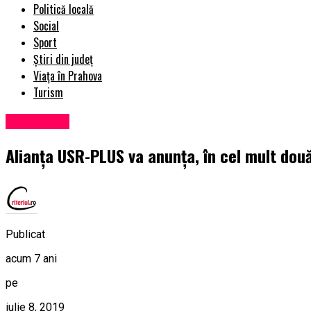
Politică locală
Social
Sport
Știri din județ
Viața în Prahova
Turism
Eveniment
Alianţa USR-PLUS va anunţa, în cel mult două
Publicat
acum 7 ani
pe
iulie 8, 2019