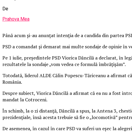
De
Prahova Mea
Până acum şi-au anunţat intenţia de a candida din partea PSD
PSD a comandat şi demarat mai multe sondaje de opinie în ve
Pe 1 iulie, preşedintele PSD Viorica Dăncilă a declarat, în l
rezultatele la sondaje „vom vedea ce formulă îmbrăţişăm”.
Totodată, liderul ALDE Călin Popescu-Tăriceanu a afirmat că,
România.
Despre subiect, Viorica Dăncilă a afirmat că ea nu a fost intr
mandat la Cotroceni.
În schimb, la o zi distanţă, Dăncilă a spus, la Antena 3, che
prezidenţiale, însă acesta trebuie să fie o „locomotivă” pent
De asemenea, în cazul în care PSD va suferi un eşec la alegeri