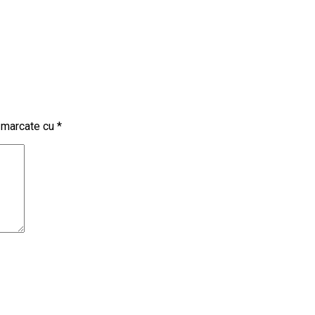
t marcate cu
*