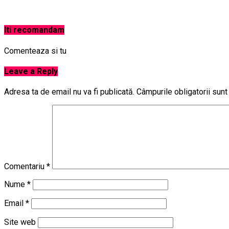
Iti recomandam
Comenteaza si tu
Leave a Reply
Adresa ta de email nu va fi publicată.
Câmpurile obligatorii sun
Comentariu
*
Nume
*
Email
*
Site web