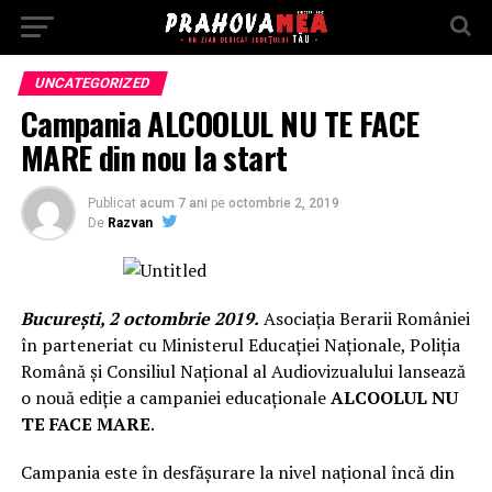
UNCATEGORIZED
Campania ALCOOLUL NU TE FACE
MARE din nou la start
Publicat
acum 7 ani
pe
octombrie 2, 2019
De
Razvan
București, 2 octombrie 2019.
Asociația Berarii României
în parteneriat cu Ministerul Educației Naționale, Poliția
Română și Consiliul Național al Audiovizualului lansează
o nouă ediție a campaniei educaționale
ALCOOLUL NU
TE FACE MARE
.
Campania este în desfășurare la nivel național încă din