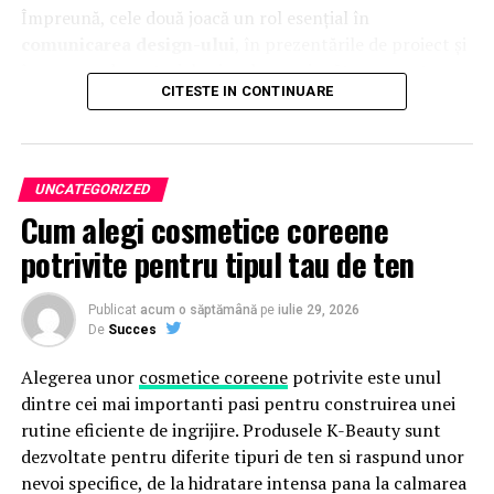
Împreună, cele două joacă un rol esențial în
comunicarea design-ului
, în prezentările de proiect și
în crearea de materiale vizuale convingătoare pentru
CITESTE IN CONTINUARE
promovare.
Repere Esențiale
UNCATEGORIZED
Randările exterioare arată forma generală a clădirii,
Cum alegi cosmetice coreene
materialele, contextul și impactul vizual
potrivite pentru tipul tau de ten
Randările interioare scot în evidență atmosfera,
calitatea spațiului, funcționalitatea și experiența
Publicat
acum o săptămână
pe
iulie 29, 2026
utilizatorului
De
Succes
Ambele tipuri au roluri diferite, dar complementare,
Alegerea unor
cosmetice coreene
potrivite este unul
în vizualizarea arhitecturală
dintre cei mai importanti pasi pentru construirea unei
Sunt esențiale pentru marketing și ajută la
rutine eficiente de ingrijire. Produsele K-Beauty sunt
prezentarea atractivă a proiectelor către clienți,
dezvoltate pentru diferite tipuri de ten si raspund unor
cumpărători și public
nevoi specifice, de la hidratare intensa pana la calmarea