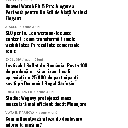
SPORT
acum 3 luni
Dacă vrei să prezinți aspectul general al clădirii,
Huawei Watch Fit 5 Pro: Alegerea
Perfectă pentru Un Stil de Viață Activ și
contextul și
prima impresie
, randarea exterioară este
Elegant
de obicei alegerea potrivită. Dacă scopul tău este să
evidențiezi atmosfera, dispunerea, materialele și
AFACERI
acum 3 luni
SEO pentru „conversion-focused
experiența utilizatorului din interiorul spațiului,
content”: cum transformă firmele
randarea interioară
este mai potrivită.
vizibilitatea în rezultate comerciale
reale
În multe cazuri, cea mai eficientă abordare este să
folosești ambele tipuri, deoarece se
completează
EXCLUSIV
acum 3 luni
Festivalul Suflet de România: Peste 100
reciproc
și oferă o înțelegere completă a proiectului.
de producători și artizani locali,
apreciați de 25.000 de participanți
Când Randările Exterioare Sunt Mai
sosiți pe Domeniul Regal Săvârșin
Importante
UNCATEGORIZED
acum 3 luni
Studiu: Wegovy protejează masa
Randările exterioare devin mai importante atunci când
musculară mai eficient decât Mounjaro
accentul cade pe prezentarea design-ului clădirii, a
VIAȚA ÎN PRAHOVA
acum o lună
fațadei, materialelor și relației cu împrejurimile.
Cum influențează viteza de deplasare
aderența mașinii?
Sunt deosebit de valoroase în etapele timpurii de