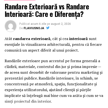
URMATORUL
Randare Exterioară vs Randare
Lideri în segmentul de diagonale de 27 de inchi și mai
mari: Producătorii de monitoare AOC și Philips își
Interioară: Care e Diferența?
măresc cota de piață
Publicat
acum 6 zile
pe
august 2, 2026
NU RATATI
Amenajeaza-ti casa cu ajutorul comenzilor online.
De
FLAVIUSNOJA
Merita?
Atât
randarea exterioară
, cât și cea
interioară
sunt
esențiale în vizualizarea arhitecturală, pentru că fiecare
comunică un aspect diferit al unui proiect.
Randările exterioare pun accentul pe forma generală a
clădirii, materiale, contextul din jur și prima impresie —
de aceea sunt deosebit de valoroase pentru marketing și
prezentări publice. Randările interioare, în schimb, se
concentrează pe atmosferă, spațiu, funcționalitate și
experiența utilizatorului, ajutând clienții și părțile
implicate să înțeleagă mai bine cum va arăta și cum se va
simți proiectul din interior.