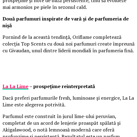
prospețime și note de bază persistente, tind să evolueze
mai armonios pe piele în sezonul cald.
Două parfumuri inspirate de vară și de parfumeria de
nișă
Pornind de la această tendință, Oriflame completează
colecția Top Scents cu două noi parfumuri create împreună
cu Givaudan, unul dintre liderii mondiali în parfumeria fină.
La La Lime
– prospețime reinterpretată
Dacă preferi parfumurile fresh, luminoase și energice, La La
Lime este alegerea potrivită.
Parfumul este construit în jurul lime-ului peruvian,
completat de un acord de lenjerie proaspăt spălată și
Akigalawood, o notă lemnoasă modernă care oferă
profunzime și persistență. Rezultatul este un parfum