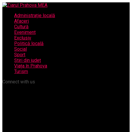
Administrație locală
Afaceri
Cultură
Eveniment
Exclusiv
Politică locală
Social
Sport
Știri din județ
Viața în Prahova
Turism
Connect with us