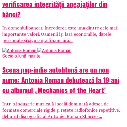
verificarea integrității angajaților din
bănci?
În domeniul bancar, încrederea este una dintre cele mai
importante valori. Oamenii își lasă economiile, datele
personale și siguranța financiară...
Social
o lună inainte
Scena pop-indie autohtonă are un nou
nume: Antonia Roman debutează la 19 ani
cu albumul „Mechanics of the Heart”
Într-o industrie muzicală locală dominată adesea de
formate comerciale rigide și rețete radiofonice repetitive,
debutul discografic al Antoniei Roman Zbârcea...