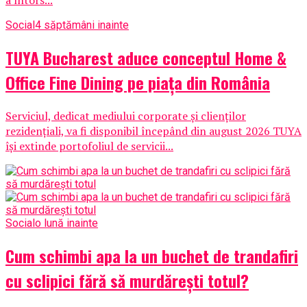
a întors...
Social
4 săptămâni inainte
TUYA Bucharest aduce conceptul Home &
Office Fine Dining pe piața din România
Serviciul, dedicat mediului corporate și clienților
rezidențiali, va fi disponibil începând din august 2026 TUYA
își extinde portofoliul de servicii...
Social
o lună inainte
Cum schimbi apa la un buchet de trandafiri
cu sclipici fără să murdărești totul?