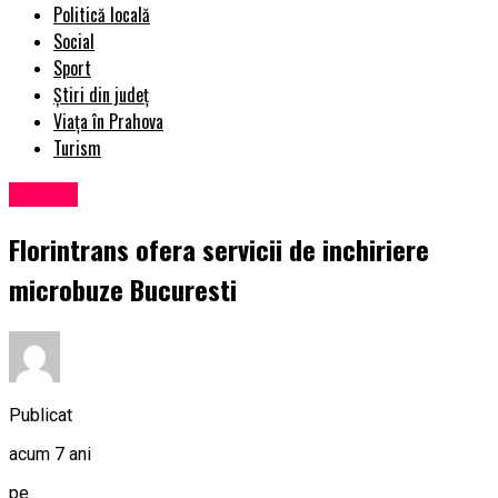
Politică locală
Social
Sport
Știri din județ
Viața în Prahova
Turism
Afaceri
Florintrans ofera servicii de inchiriere
microbuze Bucuresti
Publicat
acum 7 ani
pe