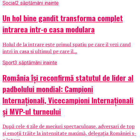
Social
2 săptămâni inainte
Un hol bine gandit transforma complet
intrarea intr-o casa modulara
Holul de la intrare este primul spatiu pe care il vezi cand
intri in casa si ultimul pe care il...
Sport
3 săptămâni inainte
România își reconfirmă statutul de lider al
padbolului mondial: Campioni
Internaționali, Vicecampioni Internaționali
și MVP-ul turneului
După cele 4 zile de meciuri spectaculoase, adversari de top
și emoții trăite la intensitate maximă, delegația României s-