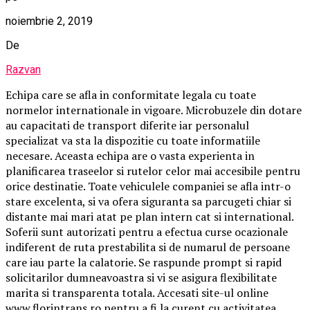
noiembrie 2, 2019
De
Razvan
Echipa
care se afla in conformitate legala cu toate
normelor internationale in vigoare. Microbuzele din dotare
au capacitati de transport diferite iar personalul
specializat va sta la dispozitie cu toate informatiile
necesare. Aceasta echipa are o vasta experienta in
planificarea traseelor si rutelor celor mai accesibile pentru
orice destinatie. Toate vehiculele companiei se afla intr-o
stare excelenta, si va ofera siguranta sa parcugeti chiar si
distante mai mari atat pe plan intern cat si international.
Soferii sunt autorizati pentru a efectua curse ocazionale
indiferent de ruta prestabilita si de numarul de persoane
care iau parte la calatorie. Se raspunde prompt si rapid
solicitarilor dumneavoastra si vi se asigura flexibilitate
marita si transparenta totala. Accesati site-ul online
www.florintrans.ro
pentru a fi la curent cu activitatea