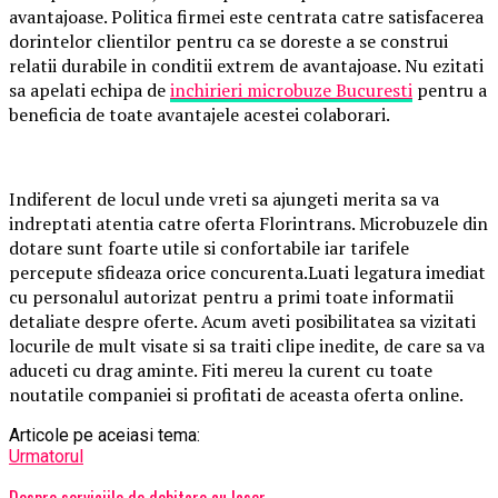
avantajoase. Politica firmei este centrata catre satisfacerea
dorintelor clientilor pentru ca se doreste a se construi
relatii durabile in conditii extrem de avantajoase. Nu ezitati
sa apelati echipa de
inchirieri microbuze Bucuresti
pentru a
beneficia de toate avantajele acestei colaborari.
Indiferent de locul unde vreti sa ajungeti merita sa va
indreptati atentia catre oferta Florintrans. Microbuzele din
dotare sunt foarte utile si confortabile iar tarifele
percepute sfideaza orice concurenta.Luati legatura imediat
cu personalul autorizat pentru a primi toate informatii
detaliate despre oferte. Acum aveti posibilitatea sa vizitati
locurile de mult visate si sa traiti clipe inedite, de care sa va
aduceti cu drag aminte. Fiti mereu la curent cu toate
noutatile companiei si profitati de aceasta oferta online.
Articole pe aceiasi tema:
Urmatorul
Despre serviciile de debitare cu laser