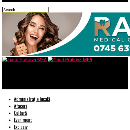
Ziarul Prahova MEA
Florintrans ofera servicii de inchiriere microbuze Bucuresti
Administrație locală
Afaceri
Cultură
Eveniment
Exclusiv