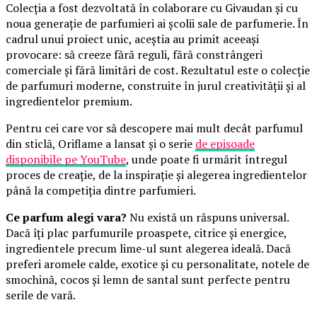
Colecția a fost dezvoltată în colaborare cu Givaudan și cu
noua generație de parfumieri ai școlii sale de parfumerie. În
cadrul unui proiect unic, aceștia au primit aceeași
provocare: să creeze fără reguli, fără constrângeri
comerciale și fără limitări de cost. Rezultatul este o colecție
de parfumuri moderne, construite în jurul creativității și al
ingredientelor premium.
Pentru cei care vor să descopere mai mult decât parfumul
din sticlă, Oriflame a lansat și o serie
de episoade
disponibile pe YouTube
, unde poate fi urmărit întregul
proces de creație, de la inspirație și alegerea ingredientelor
până la competiția dintre parfumieri.
Ce parfum alegi vara?
Nu există un răspuns universal.
Dacă îți plac parfumurile proaspete, citrice și energice,
ingredientele precum lime-ul sunt alegerea ideală. Dacă
preferi aromele calde, exotice și cu personalitate, notele de
smochină, cocos și lemn de santal sunt perfecte pentru
serile de vară.