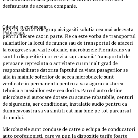
desfasurata de aceasta companie.
Citeste in continuare
Pentru calatorii de grup aici gasiti solutia cea mai adecvata
Publicitate
pentru fiecare caz in parte. Fie ca este vorba de transportul
salariatilor la locul de munca sau de transportul de afaceri
la congrese sau vizite oficiale, microbuzele Florintrans va
sunt la dispozitie in orice zi a saptamanii. Transportul de
persoane reprezinta o activitate cu un inalt grad de
responsabilitate datorita faptului ca viata pasagerilor se
afla in mainile soferilor de aceea microbuzele sunt
verificate in permanenta pentru a va asigura ca starea
tehnica a masinilor este cea dorita. Parcul auto detine
microbuze si autocare dotate cu scaune rabatabile, centuri
de siguranta, aer conditionat, instalatie audio pentru ca
dumneavoastra sa va simtiti cat mai bine pe tot parcursul
drumului.
Microbuzele sunt conduse de catre o echipa de conducatori
auto profesionisti, care va pun la dispozitie tarife foarte