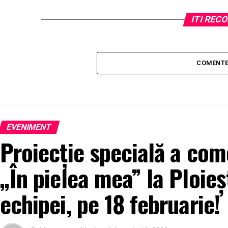
ITI RE
COMENTE
EVENIMENT
Proiecție specială a come
„În pielea mea” la Ploieș
echipei, pe 18 februarie!