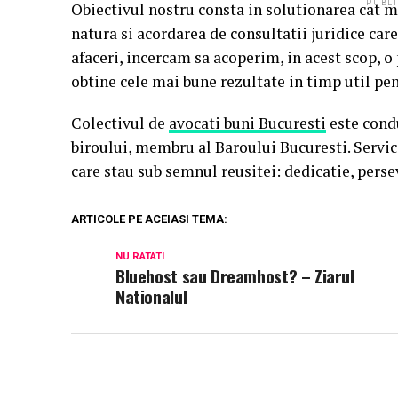
PUBLI
Obiectivul nostru consta in solutionarea cat m
natura si acordarea de consultatii juridice car
afaceri, incercam sa acoperim, in acest scop, o
obtine cele mai bune rezultate in timp util p
Colectivul de
avocati buni Bucuresti
este cond
biroului, membru al Baroului Bucuresti. Servici
care stau sub semnul reusitei: dedicatie, perse
ARTICOLE PE ACEIASI TEMA:
NU RATATI
Bluehost sau Dreamhost? – Ziarul
Nationalul