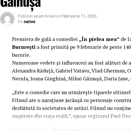
Găinușă
Manager producție: Iulia Cezara Roșu.
Casting: ELEPHANT MEDIA.
Publicat
acum 6 luni
pe
februarie 11, 2026
De
native
Realizat cu sprijinul:
Premiera de gală a comediei
„În pielea mea”
de l
Co-finanțatori:
C&C HOUSE RESIDENCE, S&I BE
București
a fost primită pe 9 februarie de peste 140
FREON
bucurie.
Sponsori
Numeroase vedete și influenceri au fost alături de 
: CLINICA RMN TINERETULUI; CLINIC
PALACE; ȘERBAN & ASOCIAȚII; ESTEEM BODY SC
Alexandra Răduță, Gabriel Vatavu, Vlad Gherman, 
MERLIN’S; DOWNTOWN FITNESS MATEI BASARA
Necula, Ioana Ginghină, Mihai Găinușă, Daria Jane,
PESCAR; UNIVERSITATEA DE ȘTIINȚE AGRONOMI
„Este o comedie care nu urmărește tiparele ultimelo
BUCUREȘTI
Filmul are o narațiune jucăușă cu personaje construi
Parteneri
dezbătută în societatea de astăzi. Filmul nu conține 
: AUTO ITALIA IMPEX SRL; KGM BUCU
RESORT – JURILOVCA; SCEMTOVICI & BENOWITZ
inspirate din viața reală.”, spune regizorul Paul Dec
ALCHEMICO.
Echipa filmului
„În pielea mea”
, scris și regizat