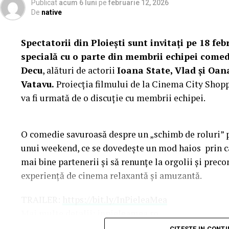
Publicat
acum 6 luni
pe
februarie 12, 2026
De
native
Spectatorii din Ploiești sunt invitați pe 18 febr
specială cu o parte din membrii echipei comed
Decu
, alături de actorii
Ioana State, Vlad și Oan
Vatavu.
Proiecția filmului de la Cinema City Shoppi
va fi urmată de o discuție cu membrii echipei.
O comedie savuroasă despre un „schimb de roluri” pe
unui weekend, ce se dovedește un mod haios prin ca
mai bine partenerii și să renunțe la orgolii și precon
experiență de cinema relaxantă și amuzantă.
TRAILER:
https://bit.ly/InPieleaMea
Mai multe detalii:
inpieleamea.ro
CITESTE IN CONT