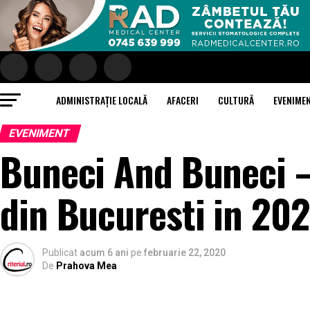
ADMINISTRAȚIE LOCALĂ
AFACERI
CULTURĂ
EVENIME
EVENIMENT
Buneci And Buneci –
din Bucuresti in 20
Publicat
acum 6 ani
pe
februarie 22, 2020
De
Prahova Mea