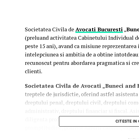
Societatea Civila de
Avocati Bucuresti
„
Bune
(preluand activitatea Cabinetului Individual 
peste 15 ani), avand ca misiune reprezentarea 
intelepciunea si ambitia de a obtine intotdeaun
recunoscut pentru abordarea pragmatica si cre
clienti.
Societatea Civila de Avocati „Buneci and 
treptele de jurisdictie, oferind astfel asistent
dreptului penal, dreptului civil, dreptului com
administrativ, dreptului financiar si fiscal. A
diligenta profesionala adecvata, pregatirea tem
CITESTE IN
promptitudine, potrivit naturii cazului, experi