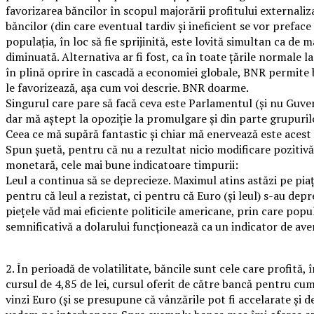
favorizarea băncilor în scopul majorării profitului externaliza
băncilor (din care eventual tardiv și ineficient se vor prefac
populația, în loc să fie sprijinită, este lovită simultan ca d
diminuată. Alternativa ar fi fost, ca în toate țările normale 
în plină oprire în cascadă a economiei globale, BNR permite b
le favorizează, așa cum voi descrie. BNR doarme.
Singurul care pare să facă ceva este Parlamentul (și nu Guver
dar mă aștept la opoziție la promulgare și din parte grupurilo
Ceea ce mă supără fantastic și chiar mă enervează este acest 
Spun șuetă, pentru că nu a rezultat nicio modificare pozitivă f
monetară, cele mai bune indicatoare timpurii:
Leul a continua să se deprecieze. Maximul atins astăzi pe piaț
pentru că leul a rezistat, ci pentru că Euro (și leul) s-au depr
piețele văd mai eficiente politicile americane, prin care popul
semnificativă a dolarului funcționează ca un indicator de av
2. În perioadă de volatilitate, băncile sunt cele care profită,
cursul de 4,85 de lei, cursul oferit de către bancă pentru c
vinzi Euro (și se presupune că vânzările pot fi accelarate și d