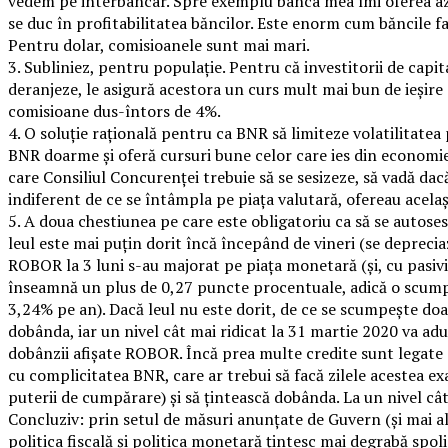
vedem pe interbancar. Spre exemplu banca mea îmi oferea azi
se duc în profitabilitatea băncilor. Este enorm cum băncile f
Pentru dolar, comisioanele sunt mai mari.
3. Subliniez, pentru populație. Pentru că investitorii de capit
deranjeze, le asigură acestora un curs mult mai bun de ieșire d
comisioane dus-întors de 4%.
4. O soluție rațională pentru ca BNR să limiteze volatilitatea
BNR doarme și oferă cursuri bune celor care ies din economie, 
care Consiliul Concurenței trebuie să se sesizeze, să vadă da
indiferent de ce se întâmpla pe piața valutară, ofereau acela
5. A doua chestiunea pe care este obligatoriu ca să se autoses
leul este mai puțin dorit încă începând de vineri (se depreci
ROBOR la 3 luni s-au majorat pe piața monetară (și, cu pasivi
înseamnă un plus de 0,27 puncte procentuale, adică o scumpir
3,24% pe an). Dacă leul nu este dorit, de ce se scumpește doar
dobânda, iar un nivel cât mai ridicat la 31 martie 2020 va adu
dobânzii afișate ROBOR. Încă prea multe credite sunt legate 
cu complicitatea BNR, care ar trebui să facă zilele acestea ex
puterii de cumpărare) și să țintească dobânda. La un nivel cât
Concluziv: prin setul de măsuri anunțate de Guvern (și mai a
politica fiscală și politica monetară țintesc mai degrabă spoli