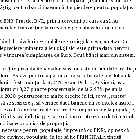
mision de 4% la fiecare euro cumpărat și vândut. Bani care
% câștig pentru bănci înseamnă 4% pierdere pentru populație.
re BNR. Practic, BNR, prin intervenții pe curs ca să nu
mari fac tranzacțiile la cursul de pe piața valutară, nu cu
chimb la niveluri rezonabile (zero virgulă ceva, nu 4%). Dar
depreciere iminentă a leului. Și aici este prima dată pentru
ntru vânzarea/cumpărarea de Euro. Două bănci mari din sistem,
preț în privința dobânzilor, și ea nu este întâmplătoare. Deși
dorit. Astăzi, pentru a patra zi consecutiv ratel de dobândă
uni a fost anunțat la 3,24% pe an. De la 2,97 vineri, asta
jorat cu 0,27 puncte procentuale, de la 2,97% pe an la
 2020, pentru foarte multe credite în lei, se va ,,reseta”
ă se sesizeze și să verifice dacă băncile nu se înțeleg asupra
te o altă confiscare de putere de cumpărare de la populație,
i țintească inflație (pe care oricum o ratează în detrimentul
în criza economică de proporții.
ent necesare pentru populație, împreună cu BNR), opinez că
alte cuvinte, populația, în loc să fie PRINCIPALA țintită