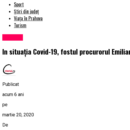
Sport
Știri din județ
Viața în Prahova
Turism
Exclusiv
In situația Covid-19, fostul procurorul Emilia
Publicat
acum 6 ani
pe
martie 20, 2020
De