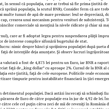
t, în sensul că populația, care ar trebui să fie prima țintită de
e că spriină populația, la scutul BNR). Consider ferm că are tre
e mai multe tunuri de apă de mare presiune: leul se depreciază, 
la cap, crearea unui mecanism pentru venituri de subzistență. To
ăncilor comerciale să mențină la nivele ridicate și chiar să ma
nul), care ar fi adoptat legea pentru suspendarea plății împrum
r de interese complice sifonării bugetului de stat.
lucru: nimic despre bănci și sprijinirea populației după șueta 
ață de intențiile deja anunțate. Și observ lucruri îngrijorătoar
a valutară a fost de 4,873 lei pentru un Euro, iar BNR a raport
eciat față de ,,king dollar” cu aproape 2%. Cursul de la BNR al d
ația este țintită, față de cele europene. Politicile reale econo
ertizare timpurie pentru instabilitate financiară în țări emer
 în detrimentul populației. Dacă astăzi încercați să schimbați E
umpărarea de Euro de către populație era în jur de 4,92 de lei.
e către cele cel puțin câtva zeci de mii de reveniți în România di