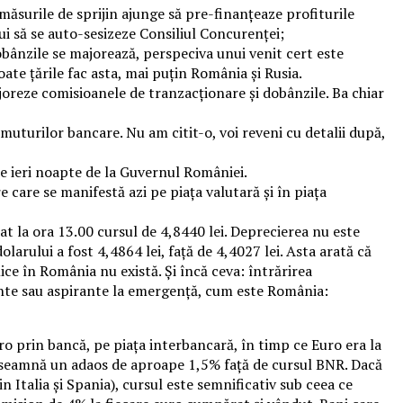
 măsurile de sprijin ajunge să pre-finanțeaze profiturile
bui să se auto-sesizeze Consiliul Concurenței;
dobânzile se majorează, perspeciva unui venit cert este
ate țările fac asta, mai puțin România și Rusia.
joreze comisioanele de tranzacționare și dobânzile. Ba chiar
uturilor bancare. Nu am citit-o, voi reveni cu detalii după,
de ieri noapte de la Guvernul României.
e care se manifestă azi pe piața valutară și în piața
at la ora 13.00 cursul de 4,8440 lei. Deprecierea nu este
olarului a fost 4,4864 lei, față de 4,4027 lei. Asta arată că
mice în România nu există. Și încă ceva: întrărirea
gente sau aspirante la emergență, cum este România:
uro prin bancă, pe piața interbancară, în timp ce Euro era la
 Înseamnă un adaos de aproape 1,5% față de cursul BNR. Dacă
n Italia și Spania), cursul este semnificativ sub ceea ce