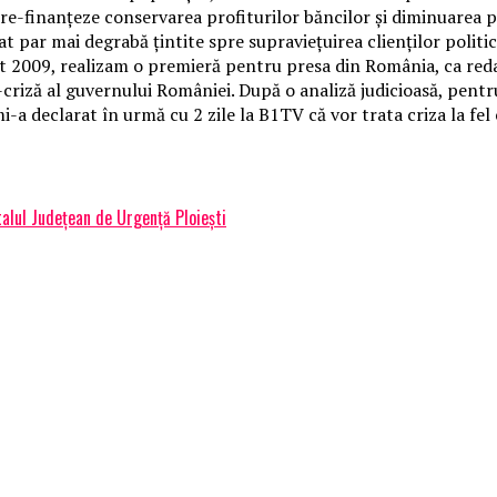
e-finanțeze conservarea profiturilor băncilor și diminuarea pier
t par mai degrabă țintite spre supraviețuirea clienților politic
ust 2009, realizam o premieră pentru presa din România, ca red
-criză al guvernului României. După o analiză judicioasă, pent
i-a declarat în urmă cu 2 zile la B1TV că vor trata criza la fel 
alul Județean de Urgență Ploiești