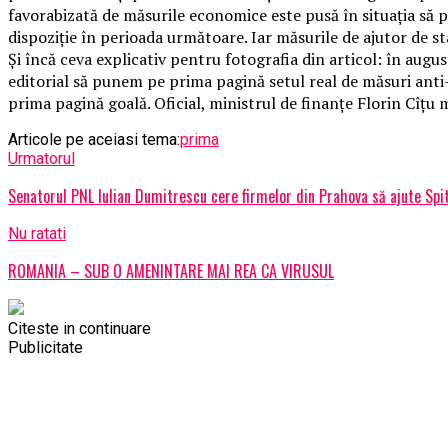
favorabizată de măsurile economice este pusă în situația să pr
dispoziție în perioada următoare. Iar măsurile de ajutor de sta
Și încă ceva explicativ pentru fotografia din articol: în aug
editorial să punem pe prima pagină setul real de măsuri anti
prima pagină goală. Oficial, ministrul de finanțe Florin Cîțu m
Articole pe aceiasi tema:
prima
Urmatorul
Senatorul PNL Iulian Dumitrescu cere firmelor din Prahova să ajute Spit
Nu ratati
ROMANIA – SUB O AMENINTARE MAI REA CA VIRUSUL
Citeste in continuare
Publicitate