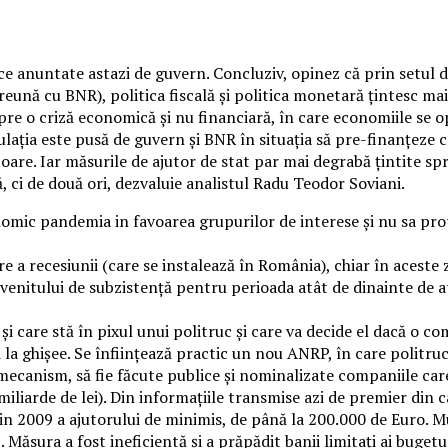
anuntate astazi de guvern. Concluziv, opinez că prin setul de 
nă cu BNR), politica fiscală și politica monetară țintesc mai 
pre o criză economică și nu financiară, în care economiile se o
ația este pusă de guvern și BNR în situația să pre-finanțeze c
toare. Iar măsurile de ajutor de stat par mai degrabă țintite spre
, ci de două ori, dezvaluie analistul Radu Teodor Soviani.
mic pandemia in favoarea grupurilor de interese și nu sa prot
 a recesiunii (care se instalează în România), chiar în aceste z
venitului de subzistență pentru perioada atât de dinainte de at
i care stă în pixul unui politruc și care va decide el dacă o co
i la ghișee. Se înființează practic un nou ANRP, în care politruc
mecanism, să fie făcute publice și nominalizate companiile care
10 miliarde de lei). Din informațiile transmise azi de premier 
din 2009 a ajutorului de minimis, de până la 200.000 de Euro. Mu
9. Măsura a fost ineficientă și a prăpădit banii limitați ai bugetu