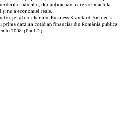
derilor băncilor, din puținii bani care vor mai fi la
i și nu a economiei reale.
actor șef al cotidianului Business Standard. Am decis
ru prima dată un cotidian financiar din România publica
ca în 2008. (Paul D.).