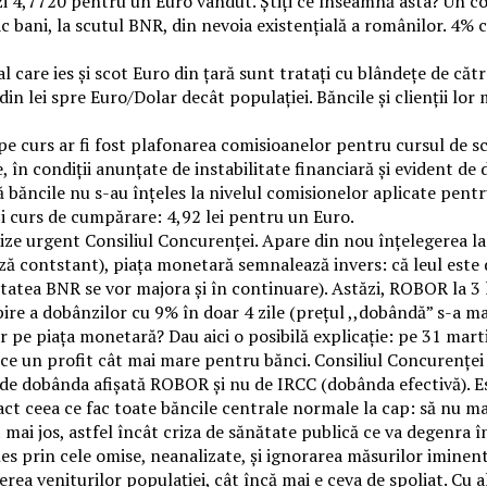
 4,7720 pentru un Euro vândut. Știți ce înseamnă asta? Un co
ac bani, la scutul BNR, din nevoia existențială a românilor. 4
al care ies și scot Euro din țară sunt tratați cu blândețe de căt
in lei spre Euro/Dolar decât populației. Băncile și clienții lor 
 pe curs ar fi fost plafonarea comisioanelor pentru cursul de s
în condiții anunțate de instabilitate financiară și evident de 
că băncile nu s-au înțeles la nivelul comisionelor aplicate pe
și curs de cumpărare: 4,92 lei pentru un Euro.
ize urgent Consiliul Concurenței. Apare din nou înțelegerea la 
ază contstant), piața monetară semnalează invers: că leul este 
tatea BNR se vor majora și în continuare). Astăzi, ROBOR la 3 l
e a dobânzilor cu 9% în doar 4 zile (prețul ,,dobândă” s-a ma
 pe piața monetară? Dau aici o posibilă explicație: pe 31 martie
ce un profit cât mai mare pentru bănci. Consiliul Concurenței s
de dobânda afișată ROBOR și nu de IRCC (dobânda efectivă). Es
act ceea ce fac toate băncile centrale normale la cap: să nu ma
 mai jos, astfel încât criza de sănătate publică ce va degenra 
les prin cele omise, neanalizate, și ignorarea măsurilor imin
erea veniturilor populației, cât încă mai e ceva de spoliat. Cu 