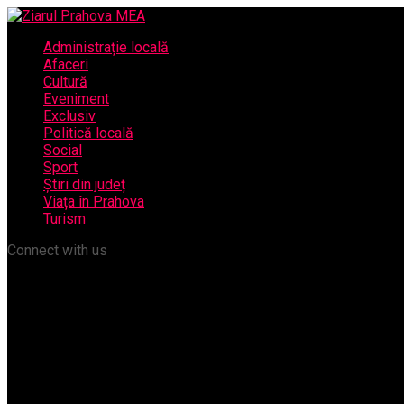
Administrație locală
Afaceri
Cultură
Eveniment
Exclusiv
Politică locală
Social
Sport
Știri din județ
Viața în Prahova
Turism
Connect with us