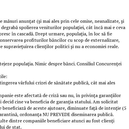
măsuri anunțat (și mai ales prin cele omise, neanalizate, și
degrabă spolierea veniturilor populației, cât încă mai e ceva
presc în cascadă. Drept urmare, populația, în loc să fie
onservarea profiturilor băncilor cu scop de externalizare,
 supraviețuirea clienților politici și nu a economiei reale.
ejeze populația. Nimic despre bănci. Consiliul Concurenței
ile:
ingerea vârfului crizei de sănătate publică, cât mai ales
mpanie este afectată de criză sau nu, în privința garanțiilor
i decid cine va beneficia de garanția statului. Am solicitat
 beneficiază de aceste ajutoare, diminuate față de intenție (5
din carantină, ordonanța NU PREVEDE diseminarea publică.
lte dintre companiile beneficiare atunci au fost clienți
lui de stat.