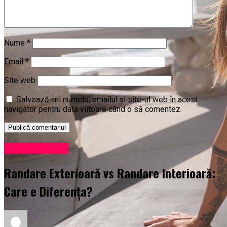
Nume
*
Email
*
Site web
Salvează-mi numele, emailul și site-ul web în acest
navigator pentru data viitoare când o să comentez.
Uncategorized
Randare Exterioară vs Randare Interioară:
Care e Diferența?