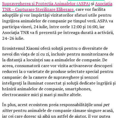
Supravegherea și Protecția Animalelor (ASPA)
și
Asociația
TNR – Capturare Sterilizare Eliberare,
care vor facilita
adopțiile și vor împărtăși vizitatorilor sfaturi utile pentru
îngrijirea animalelor de companie pe timpul verii. ASPA va
participa vineri, 24 iulie, între orele 12:00 și 16:00, iar
Asociația TNR va fi prezentă pe întreaga durată a activării,
24–26 iulie.
Ecosistemul Xiaomi oferă soluții pentru o diversitate de
nevoi din viața de zi cu zi, inclusiv pentru monitorizarea de
la distanță a locuinței sau a animalelor de companie. De
aceea, consumatorii care vor vizita activareavor descoperi
reduceri la o varietate de produse selectate special pentru
campanie: de la camere de supraveghere și senzori
inteligenți la iluminat conectat și soluții dedicate îngrijirii și
hrănirii animalelor de companie, smartphones,
electrocasnice mici și mari și multe altele.
În plus, acest ecosistem preia responsabilitățile unui
pet
sitter
pentru animalele de companie rămase singure acasă,
iar cei care doresc să aibă un astfel de ajutor, îl vor putea