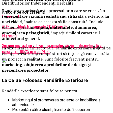
Distribuitorilor Independenți Herbalife.
Randarea exterioară este procesul prin care se creează o
Articole pe aceiasi tema:
reprezentare vizuală realistă sau stilizată
a exteriorului
Urmatorul
unei clădiri, înainte ca aceasta să fie construită. Include
ATEN simplifică transmisiile 4K AV over IP
elemente precum
fațada, materialele, iluminarea,
amenajarea peisagistică
, împrejurimile și caracterul
Nu ratati
arhitectural general.
Sezamo mizează pe artizanal și inovație: vânzările de înghețată au
În vizualizarea arhitecturală, randările exterioare îi ajută pe
crescut cu 105% în iunie 2025
clienți, investitori și cumpărători să înțeleagă cum va arăta
un proiect în realitate. Sunt folosite frecvent pentru
marketing, obținerea aprobărilor de design și
prezentarea proiectelor.
La Ce Se Folosesc Randările Exterioare
Randările exterioare sunt folosite pentru:
Marketingul și promovarea proiectelor imobiliare și
arhitecturale
Prezentări către clienți, înainte de începerea