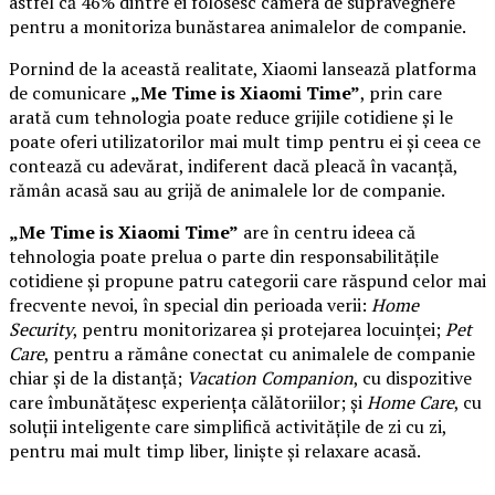
astfel că 46% dintre ei folosesc camera de supraveghere
pentru a monitoriza bunăstarea animalelor de companie.
Pornind de la această realitate, Xiaomi lansează platforma
de comunicare
„Me Time is Xiaomi Time”
, prin care
arată cum tehnologia poate reduce grijile cotidiene și le
poate oferi utilizatorilor mai mult timp pentru ei și ceea ce
contează cu adevărat, indiferent dacă pleacă în vacanță,
rămân acasă sau au grijă de animalele lor de companie.
„Me Time is Xiaomi Time”
are în centru ideea că
tehnologia poate prelua o parte din responsabilitățile
cotidiene și propune patru categorii care răspund celor mai
frecvente nevoi, în special din perioada verii:
Home
Security
, pentru monitorizarea și protejarea locuinței;
Pet
Care
, pentru a rămâne conectat cu animalele de companie
chiar și de la distanță;
Vacation Companion
, cu dispozitive
care îmbunătățesc experiența călătoriilor; și
Home Care
, cu
soluții inteligente care simplifică activitățile de zi cu zi,
pentru mai mult timp liber, liniște și relaxare acasă.