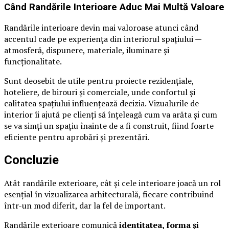
Când Randările Interioare Aduc Mai Multă Valoare
Randările interioare devin mai valoroase atunci când
accentul cade pe experiența din interiorul spațiului —
atmosferă, dispunere, materiale, iluminare și
funcționalitate.
Sunt deosebit de utile pentru proiecte rezidențiale,
hoteliere, de birouri și comerciale, unde confortul și
calitatea spațiului influențează decizia. Vizualurile de
interior îi ajută pe clienți să înțeleagă cum va arăta și cum
se va simți un spațiu înainte de a fi construit, fiind foarte
eficiente pentru aprobări și prezentări.
Concluzie
Atât randările exterioare, cât și cele interioare joacă un rol
esențial în vizualizarea arhitecturală, fiecare contribuind
într-un mod diferit, dar la fel de important.
Randările exterioare comunică
identitatea, forma și