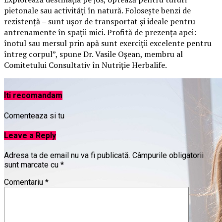
pietonale sau activități în natură. Folosește benzi de
rezistență – sunt ușor de transportat și ideale pentru
antrenamente în spații mici. Profită de prezența apei:
înotul sau mersul prin apă sunt exerciții excelente pentru
întreg corpul”, spune Dr. Vasile Oșean, membru al
Comitetului Consultativ în Nutriție Herbalife.
Iti recomandam
Comenteaza si tu
Leave a Reply
Adresa ta de email nu va fi publicată.
Câmpurile obligatorii
sunt marcate cu
*
Comentariu
*