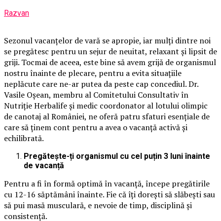
Razvan
Sezonul vacanțelor de vară se apropie, iar mulți dintre noi
se pregătesc pentru un sejur de neuitat, relaxant și lipsit de
griji. Tocmai de aceea, este bine să avem grijă de organismul
nostru înainte de plecare, pentru a evita situațiile
neplăcute care ne-ar putea da peste cap concediul. Dr.
Vasile Oșean, membru al Comitetului Consultativ în
Nutriție Herbalife și medic coordonator al lotului olimpic
de canotaj al României, ne oferă patru sfaturi esențiale de
care să ținem cont pentru a avea o vacanță activă și
echilibrată.
Pregătește-ți organismul cu cel puțin 3 luni înainte
de vacanță
Pentru a fi în formă optimă în vacanță, începe pregătirile
cu 12-16 săptămâni înainte. Fie că îți dorești să slăbești sau
să pui masă musculară, e nevoie de timp, disciplină și
consistență.