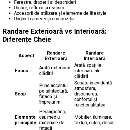
Ferestre, draperii și deschideri
Umbre, reflexii și realism
Accesorii de stilizare și elemente de lifestyle
Unghiul camerei și compoziția
Randare Exterioară vs Interioară:
Diferențe Cheie
Randare
Randare
Aspect
Exterioară
Interioară
Arată spațiile
Arată exteriorul
Focus
interioare ale
clădirii
clădirii
Scoate în evidență
Pune accentul
atmosfera,
pe arhitectură,
Scop
dispunerea,
fațadă și
confortul și
împrejurimi
funcționalitatea
Peisagistică,
Elemente
cer, mediu,
Mobilier, iluminare,
principale
materiale de
texturi, culori, decor
fațadă