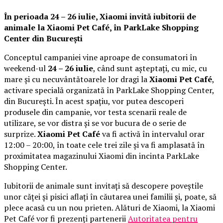
În perioada 24 – 26 iulie, Xiaomi invită iubitorii de
animale la
Xiaomi Pet Café,
în ParkLake Shopping
Center din București
Conceptul campaniei vine aproape de consumatori în
weekend-ul
24 – 26 iulie
, când sunt așteptați, cu mic, cu
mare și cu necuvântătoarele lor dragi la
Xiaomi Pet Café
,
activare specială organizată în ParkLake Shopping Center,
din București. În acest spațiu, vor putea descoperi
produsele din campanie, vor testa scenarii reale de
utilizare, se vor distra și se vor bucura de o serie de
surprize.
Xiaomi Pet Café
va fi activă în intervalul orar
12:00 – 20:00, în toate cele trei zile și va fi amplasată în
proximitatea magazinului Xiaomi din incinta ParkLake
Shopping Center.
Iubitorii de animale sunt invitați să descopere poveștile
unor căței și pisici aflați în căutarea unei familii și, poate, să
plece acasă cu un nou prieten. Alături de Xiaomi, la Xiaomi
Pet Café vor fi prezenți partenerii
Autoritatea pentru