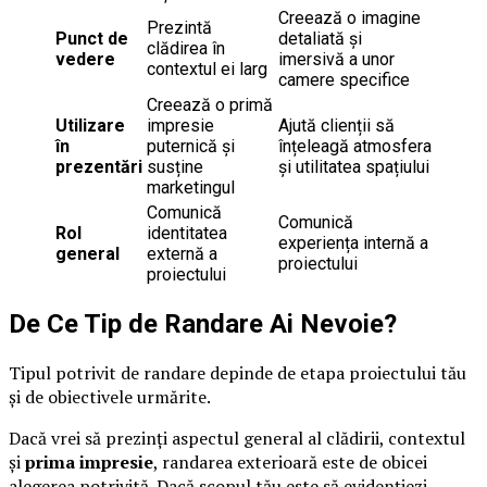
Creează o imagine
Prezintă
Punct de
detaliată și
clădirea în
vedere
imersivă a unor
contextul ei larg
camere specifice
Creează o primă
Utilizare
impresie
Ajută clienții să
în
puternică și
înțeleagă atmosfera
prezentări
susține
și utilitatea spațiului
marketingul
Comunică
Comunică
Rol
identitatea
experiența internă a
general
externă a
proiectului
proiectului
De Ce Tip de Randare Ai Nevoie?
Tipul potrivit de randare depinde de etapa proiectului tău
și de obiectivele urmărite.
Dacă vrei să prezinți aspectul general al clădirii, contextul
și
prima impresie
, randarea exterioară este de obicei
alegerea potrivită. Dacă scopul tău este să evidențiezi