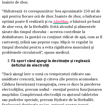
înainte de zbor.
”Hidratează-te corespunzător: bea aproximativ 250 ml de
apă pentru fiecare oră de zbor. Înainte de zbor, o hidratare
optimă poate fi realizată și cu
AloeMax
, o băutură pe bază
de aloe vera, de la Herbalife. Evită alcoolul și alimentele
sărate din timpul zborului – acestea contribuie la
deshidratare. Ia gustări cu conținut ridicat de apă, cum ar fi
castraveți, țelină sau pepene roșu. Mişcă-te regulat în
timpul zborului pentru a evita rigiditatea musculară și
problemele circulatorii”, spune medicul.
Fă sport când ajungi la destinație și reglează
deficitul de electroliți
”Dacă ajungi într-o zonă cu temperaturi ridicate sau
umiditate crescută, lasă-ți câteva zile pentru acomodare.
Căldura favorizează transpirația, ceea ce duce la pierderea
electroliților, precum sodiul – esențial pentru funcționarea
mușchilor. Completează electroliții cu ajutorul tabletelor
sau pudrelor speciale, precum Hydrate de la Herbalife.
Explorează destinația pe jos, optează pentru tururi