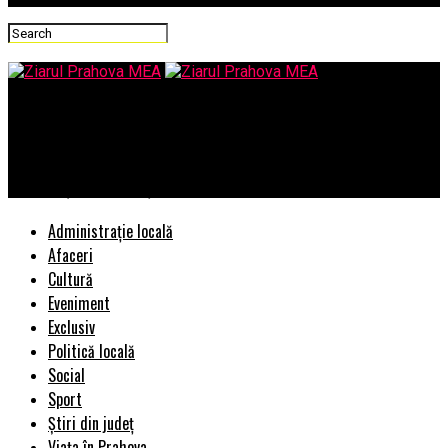
Ziarul Prahova MEA
4 sfaturi esențiale ca să ai o vacanță fără probleme. Cum să fii
sănătos și să te menții în concediu!
Administrație locală
Afaceri
Cultură
Eveniment
Exclusiv
Politică locală
Social
Sport
Știri din județ
Viața în Prahova