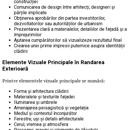
construcției
Comunicarea de design între arhitecți, designeri și
părțile implicate
Obținerea aprobărilor din partea investitorilor,
dezvoltatorilor sau autorităților de urbanism
Prezentarea clară a materialelor, detaliilor de fațadă și a
împrejurimilor
Ajutarea cumpărătorilor să vizualizeze rezultatul final
Crearea unei prime impresii puternice asupra identității
clădirii
Elemente Vizuale Principale în Randarea
Exterioară
Printre elementele vizuale principale se numără:
Forma și arhitectura clădirii
Materialele și texturile fațadei
Iluminarea și umbrele
Amenajarea peisagistică și vegetația
Mediul și contextul înconjurător
Ferestre, uși și detalii arhitecturale
Cerul, vremea și atmosfera
Persoane, mașini și elemente de lifestyle