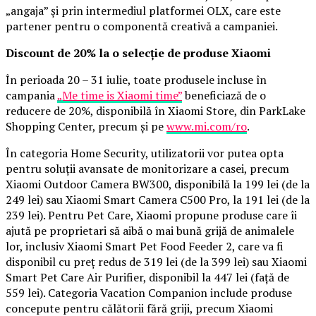
„angaja” și prin intermediul platformei OLX, care este
partener pentru o componentă creativă a campaniei.
Discount de 20% la o selecție de produse Xiaomi
În perioada 20 – 31 iulie, toate produsele incluse în
campania
„Me time is Xiaomi time”
beneficiază de o
reducere de 20%, disponibilă în Xiaomi Store, din ParkLake
Shopping Center, precum și pe
www.mi.com/ro
.
În categoria Home Security, utilizatorii vor putea opta
pentru soluții avansate de monitorizare a casei, precum
Xiaomi Outdoor Camera BW300, disponibilă la 199 lei (de la
249 lei) sau Xiaomi Smart Camera C500 Pro, la 191 lei (de la
239 lei). Pentru Pet Care, Xiaomi propune produse care îi
ajută pe proprietari să aibă o mai bună grijă de animalele
lor, inclusiv Xiaomi Smart Pet Food Feeder 2, care va fi
disponibil cu preț redus de 319 lei (de la 399 lei) sau Xiaomi
Smart Pet Care Air Purifier, disponibil la 447 lei (față de
559 lei). Categoria Vacation Companion include produse
concepute pentru călătorii fără griji, precum Xiaomi