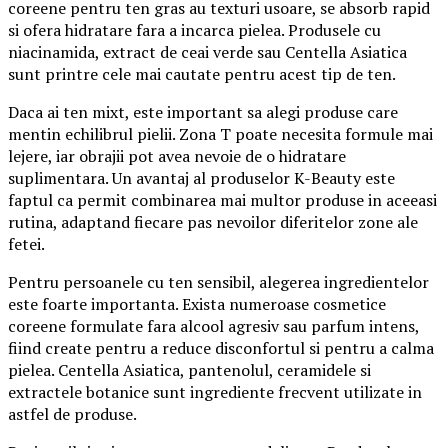
coreene pentru ten gras au texturi usoare, se absorb rapid
si ofera hidratare fara a incarca pielea. Produsele cu
niacinamida, extract de ceai verde sau Centella Asiatica
sunt printre cele mai cautate pentru acest tip de ten.
Daca ai ten mixt, este important sa alegi produse care
mentin echilibrul pielii. Zona T poate necesita formule mai
lejere, iar obrajii pot avea nevoie de o hidratare
suplimentara. Un avantaj al produselor K-Beauty este
faptul ca permit combinarea mai multor produse in aceeasi
rutina, adaptand fiecare pas nevoilor diferitelor zone ale
fetei.
Pentru persoanele cu ten sensibil, alegerea ingredientelor
este foarte importanta. Exista numeroase cosmetice
coreene formulate fara alcool agresiv sau parfum intens,
fiind create pentru a reduce disconfortul si pentru a calma
pielea. Centella Asiatica, pantenolul, ceramidele si
extractele botanice sunt ingrediente frecvent utilizate in
astfel de produse.