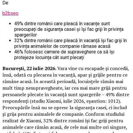
De
b2bseo
49% dintre românii care pleacă în vacanțe sunt
preocupați de siguranța casei și își fac griji în privința
spargerilor
32% dintre românii care pleacă în vacanță își fac griji în
privința animalelor de companie rămase acasă
46% folosesc camere de supraveghere ca să își
protejeze locuința cât sunt plecați
București, 22 iulie 2026
. Vara vine cu escapade și concedii,
însă, odată cu plecarea în vacanță, apar și grijile pentru ce
rămâne acasă. În această perioadă, locuințele rămân mai
mult timp nesupravegheate, iar cea mai mare grijă pentru
persoanele plecate în vacanță sunt spargerile – 49% dintre
respondenți (studiu Xiaomi, iulie 2026, eșantion: 1012).
Preocupările însă nu se opresc la siguranța casei, ci includ
și grija pentru animalele de companie. Conform studiului
realizat de Xiaomi, 32% dintre români își fac griji pentru
animalele care rămân acasă, de cele mai multe ori singure,