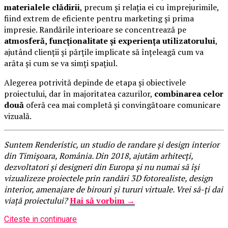
materialele clădirii
, precum și relația ei cu împrejurimile,
fiind extrem de eficiente pentru marketing și prima
impresie. Randările interioare se concentrează pe
atmosferă, funcționalitate și experiența utilizatorului
,
ajutând clienții și părțile implicate să înțeleagă cum va
arăta și cum se va simți spațiul.
Alegerea potrivită depinde de etapa și obiectivele
proiectului, dar în majoritatea cazurilor,
combinarea celor
două
oferă cea mai completă și convingătoare comunicare
vizuală.
Suntem Renderistic, un studio de randare și design interior
din Timișoara, România. Din 2018, ajutăm arhitecți,
dezvoltatori și designeri din Europa și nu numai să își
vizualizeze proiectele prin randări 3D fotorealiste, design
interior, amenajare de birouri și tururi virtuale. Vrei să-ți dai
viață proiectului?
Hai să vorbim →
Citeste in continuare