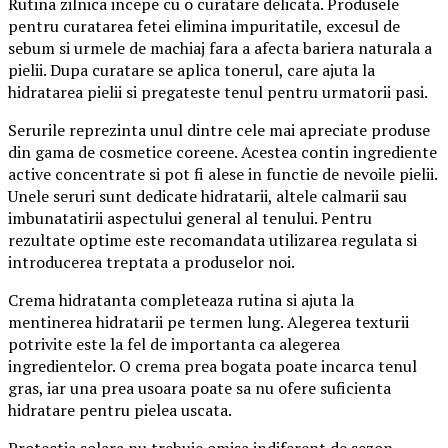
Rutina zilnica incepe cu o curatare delicata. Produsele
pentru curatarea fetei elimina impuritatile, excesul de
sebum si urmele de machiaj fara a afecta bariera naturala a
pielii. Dupa curatare se aplica tonerul, care ajuta la
hidratarea pielii si pregateste tenul pentru urmatorii pasi.
Serurile reprezinta unul dintre cele mai apreciate produse
din gama de cosmetice coreene. Acestea contin ingrediente
active concentrate si pot fi alese in functie de nevoile pielii.
Unele seruri sunt dedicate hidratarii, altele calmarii sau
imbunatatirii aspectului general al tenului. Pentru
rezultate optime este recomandata utilizarea regulata si
introducerea treptata a produselor noi.
Crema hidratanta completeaza rutina si ajuta la
mentinerea hidratarii pe termen lung. Alegerea texturii
potrivite este la fel de importanta ca alegerea
ingredientelor. O crema prea bogata poate incarca tenul
gras, iar una prea usoara poate sa nu ofere suficienta
hidratare pentru pielea uscata.
Protectia solara nu trebuie omisa indiferent de sezon.