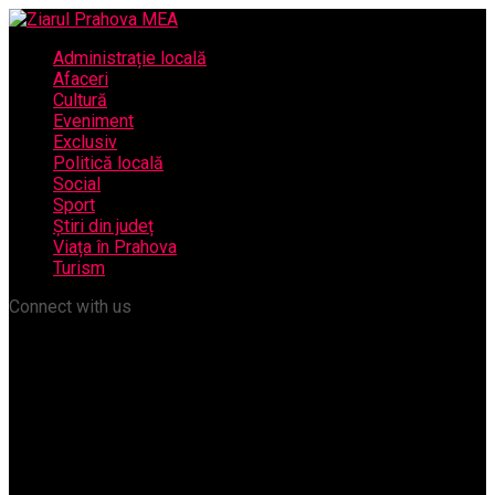
Administrație locală
Afaceri
Cultură
Eveniment
Exclusiv
Politică locală
Social
Sport
Știri din județ
Viața în Prahova
Turism
Connect with us