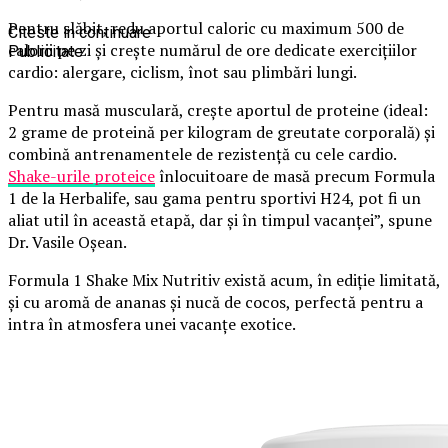
Pentru slăbit, redu aportul caloric cu maximum 500 de
Citeste in continuare
calorii pe zi și crește numărul de ore dedicate exercițiilor
Publicitate
cardio: alergare, ciclism, înot sau plimbări lungi.
Pentru masă musculară, crește aportul de proteine (ideal:
2 grame de proteină per kilogram de greutate corporală) și
combină antrenamentele de rezistență cu cele cardio.
Shake-urile proteice
înlocuitoare de masă precum Formula
1 de la Herbalife, sau gama pentru sportivi H24, pot fi un
aliat util în această etapă, dar și în timpul vacanței”, spune
Dr. Vasile Oșean.
Formula 1 Shake Mix Nutritiv există acum, în ediție limitată,
și cu aromă de ananas și nucă de cocos, perfectă pentru a
intra în atmosfera unei vacanțe exotice.