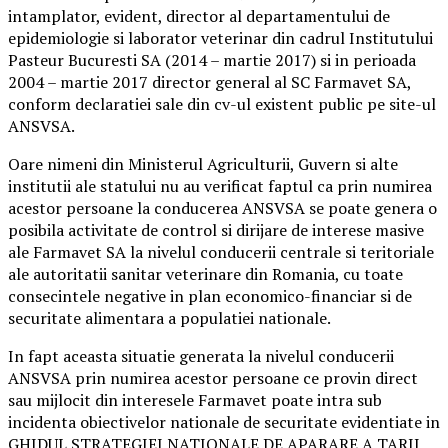
intamplator, evident, director al departamentului de
epidemiologie si laborator veterinar din cadrul Institutului
Pasteur Bucuresti SA (2014 – martie 2017) si in perioada
2004 – martie 2017 director general al SC Farmavet SA,
conform declaratiei sale din cv-ul existent public pe site-ul
ANSVSA.
Oare nimeni din Ministerul Agriculturii, Guvern si alte
institutii ale statului nu au verificat faptul ca prin numirea
acestor persoane la conducerea ANSVSA se poate genera o
posibila activitate de control si dirijare de interese masive
ale Farmavet SA la nivelul conducerii centrale si teritoriale
ale autoritatii sanitar veterinare din Romania, cu toate
consecintele negative in plan economico-financiar si de
securitate alimentara a populatiei nationale.
In fapt aceasta situatie generata la nivelul conducerii
ANSVSA prin numirea acestor persoane ce provin direct
sau mijlocit din interesele Farmavet poate intra sub
incidenta obiectivelor nationale de securitate evidentiate in
GHIDUL STRATEGIEI NATIONALE DE APARARE A TARII