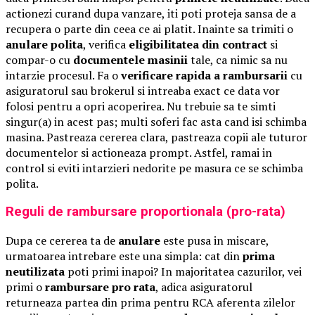
actionezi curand dupa vanzare, iti poti proteja sansa de a
recupera o parte din ceea ce ai platit. Inainte sa trimiti o
anulare polita
, verifica
eligibilitatea din contract
si
compar-o cu
documentele masinii
tale, ca nimic sa nu
intarzie procesul. Fa o
verificare rapida a rambursarii
cu
asiguratorul sau brokerul si intreaba exact ce data vor
folosi pentru a opri acoperirea. Nu trebuie sa te simti
singur(a) in acest pas; multi soferi fac asta cand isi schimba
masina. Pastreaza cererea clara, pastreaza copii ale tuturor
documentelor si actioneaza prompt. Astfel, ramai in
control si eviti intarzieri nedorite pe masura ce se schimba
polita.
Reguli de rambursare proportionala (pro-rata)
Dupa ce cererea ta de
anulare
este pusa in miscare,
urmatoarea intrebare este una simpla: cat din
prima
neutilizata
poti primi inapoi? In majoritatea cazurilor, vei
primi o
rambursare pro rata
, adica asiguratorul
returneaza partea din prima pentru RCA aferenta zilelor