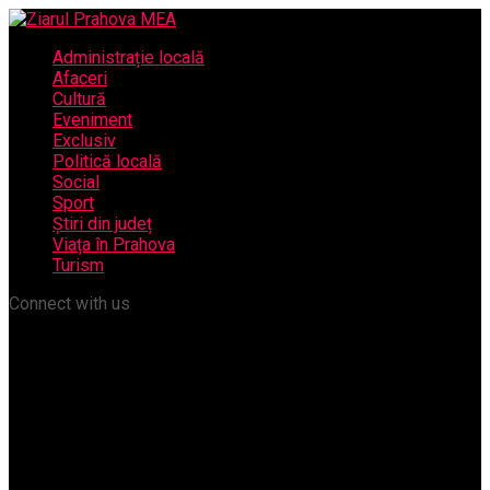
Administrație locală
Afaceri
Cultură
Eveniment
Exclusiv
Politică locală
Social
Sport
Știri din județ
Viața în Prahova
Turism
Connect with us