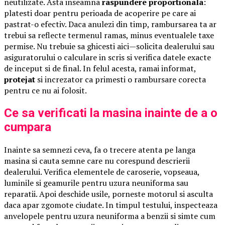
neutilizate. Asta inseamna
raspundere proportionala
:
platesti doar pentru perioada de acoperire pe care ai
pastrat-o efectiv. Daca anulezi din timp, rambursarea ta ar
trebui sa reflecte termenul ramas, minus eventualele taxe
permise. Nu trebuie sa ghicesti aici—solicita dealerului sau
asiguratorului o calculare in scris si verifica datele exacte
de inceput si de final. In felul acesta, ramai informat,
protejat
si increzator ca primesti o rambursare corecta
pentru ce nu ai folosit.
Ce sa verificati la masina inainte de a o
cumpara
Inainte sa semnezi ceva, fa o trecere atenta pe langa
masina si cauta semne care nu corespund descrierii
dealerului. Verifica elementele de caroserie, vopseaua,
luminile si geamurile pentru uzura neuniforma sau
reparatii. Apoi deschide usile, porneste motorul si asculta
daca apar zgomote ciudate. In timpul testului, inspecteaza
anvelopele pentru uzura neuniforma a benzii si simte cum