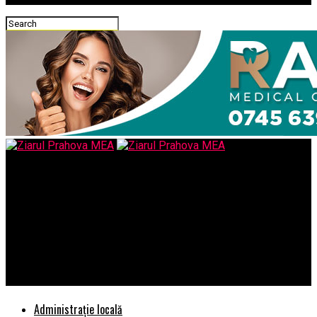
Ziarul Prahova MEA
Poate cineva il va trage la raspundere si pe acest personaj
numit Maior pentru toate nelegalitatile infaptuite in
exploatarea mandatelor/autorizatiilor de interceptare si
inregistrare a comunicatiilor electronice, inregistrari
ambientale, patrunderi secrete
Administrație locală