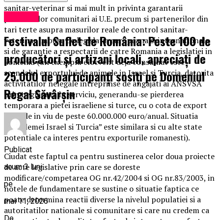
sanitar-veterinar si mai mult in privinta garantarii
Exclusiv
partenerilor comunitari ai U.E. precum si partenerilor din
tari terte asupra masurilor reale de control sanitar-
Festivalul Suflet de România: Peste 100 de
veterinar impuse de legislatia europeana si internationala
si de garantie a respectarii de catre Romania a legislatiei in
producători și artizani locali, apreciați de
domeniu (un exemplu elocvent deja consumat este
25.000 de participanți sosiți pe Domeniul
scandalul exportului de animale in Israel si Turcia, datorita
activitatilor nelegale intreprinse de angajati ai ANSVSA
Regal Săvârșin
prin neglijenta in serviciu, generandu-se pierderea
temporara a pietei israeliene si turce, cu o cota de export
animale in viu de peste 60.000.000 euro/anual. Situatia
“problemei Israel si Turcia” este similara si cu alte state
potentiale ca interes pentru exporturile romanesti).
Publicat
Ciudat este faptul ca pentru sustinerea celor doua proiecte
de acte legislative prin care se doreste
acum 3 luni
modificare/competarea OG nr.42/2004 si OG nr.83/2003, in
pe
notele de fundamentare se sustine o situatie faptica ce
poate determina reactii diverse la nivelul populatiei si a
mai 11, 2026
autoritatilor nationale si comunitare si care nu credem ca
De