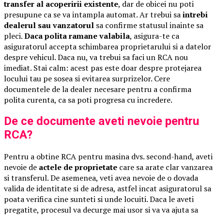
transfer al acoperirii existente
, dar de obicei nu poti
presupune ca se va intampla automat. Ar trebui sa
intrebi
dealerul sau vanzatorul
sa confirme statusul inainte sa
pleci.
Daca polita ramane valabila
, asigura-te ca
asiguratorul accepta schimbarea proprietarului si a datelor
despre vehicul. Daca nu, va trebui sa faci un RCA nou
imediat. Stai calm: acest pas este doar despre protejarea
locului tau pe sosea si evitarea surprizelor. Cere
documentele de la dealer necesare pentru a confirma
polita curenta, ca sa poti progresa cu incredere.
De ce documente aveti nevoie pentru
RCA?
Pentru a obtine RCA pentru masina dvs. second-hand, aveti
nevoie de
actele de proprietate
care sa arate clar vanzarea
si transferul. De asemenea, veti avea nevoie de o dovada
valida de identitate si de adresa, astfel incat asiguratorul sa
poata verifica cine sunteti si unde locuiti. Daca le aveti
pregatite, procesul va decurge mai usor si va va ajuta sa