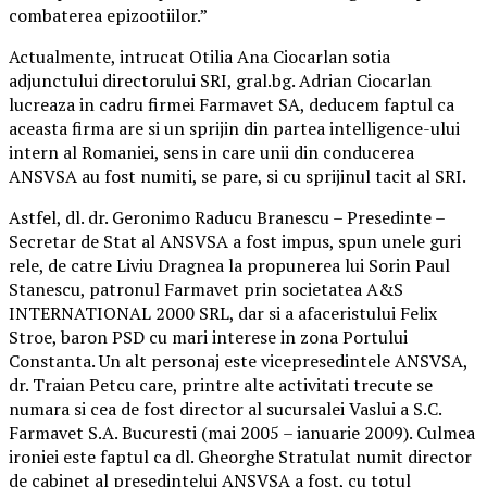
combaterea epizootiilor.”
Actualmente, intrucat Otilia Ana Ciocarlan sotia
adjunctului directorului SRI, gral.bg. Adrian Ciocarlan
lucreaza in cadru firmei Farmavet SA, deducem faptul ca
aceasta firma are si un sprijin din partea intelligence-ului
intern al Romaniei, sens in care unii din conducerea
ANSVSA au fost numiti, se pare, si cu sprijinul tacit al SRI.
Astfel, dl. dr. Geronimo Raducu Branescu – Presedinte –
Secretar de Stat al ANSVSA a fost impus, spun unele guri
rele, de catre Liviu Dragnea la propunerea lui Sorin Paul
Stanescu, patronul Farmavet prin societatea A&S
INTERNATIONAL 2000 SRL, dar si a afaceristului Felix
Stroe, baron PSD cu mari interese in zona Portului
Constanta. Un alt personaj este vicepresedintele ANSVSA,
dr. Traian Petcu care, printre alte activitati trecute se
numara si cea de fost director al sucursalei Vaslui a S.C.
Farmavet S.A. Bucuresti (mai 2005 – ianuarie 2009). Culmea
ironiei este faptul ca dl. Gheorghe Stratulat numit director
de cabinet al presedintelui ANSVSA a fost, cu totul