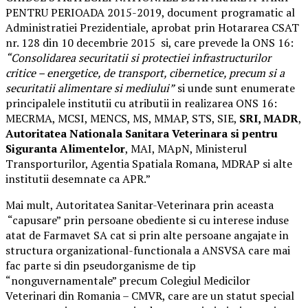
PENTRU PERIOADA 2015-2019, document programatic al
Administratiei Prezidentiale, aprobat prin Hotararea CSAT
nr. 128 din 10 decembrie 2015 si, care prevede la ONS 16:
“Consolidarea securitatii si protectiei infrastructurilor
critice – energetice, de transport, cibernetice, precum si a
securitatii alimentare si mediului”
si unde sunt enumerate
principalele institutii cu atributii in realizarea ONS 16:
MECRMA, MCSI, MENCS, MS, MMAP, STS, SIE,
SRI, MADR
,
Autoritatea Nationala Sanitara Veterinara si pentru
Siguranta Alimentelor
, MAI, MApN, Ministerul
Transporturilor, Agentia Spatiala Romana, MDRAP si alte
institutii desemnate ca APR.”
Mai mult, Autoritatea Sanitar-Veterinara prin aceasta
“capusare” prin persoane obediente si cu interese induse
atat de Farmavet SA cat si prin alte persoane angajate in
structura organizational-functionala a ANSVSA care mai
fac parte si din pseudorganisme de tip
“nonguvernamentale” precum Colegiul Medicilor
Veterinari din Romania – CMVR, care are un statut special