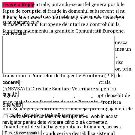
competente centrale, putandu-se astfel genera posibile
Leave a Reply
fapte de coruptiei si fraude in domeniul subsecvent si nu
Adresa ta de email nu va fi publicată.
Câmpurile obligatorii
numai, afectandu-se si interesele generale ale strategiei
sunt marcate cu
*
actuale a Uniunii Europene de intarire a controlului la
frontiera in domeniu la granitele Comunitatii Europene.
Comentariu
*
Actuala conducere ANSVSA promoveaza si intentioneaza
sa realizeze o reorganizare “personala” care va declansa un
mega scandal datorita riscului major de infrigement,
inclusiv de destabilizare a exporturilor romanesti si risc
asupra sigurantei verificarii importurilor/exporturilor, prin
transferarea Punctelor de Inspectie Frontiera (PIF) de
control sanitar-veterinar de la structura centrala
Nume
*
(ANSVSA) la Directiile Sanitare Veterinare si pentru
Email
*
Siguranta Alimentelor Judetene (DSVSA), fapt deosebit de
grav, mai ales pe frontiera de est a Romaniei, frontiera
Site web
non-Schengen, acolo unde vorbim deja, prin angajamentele
TFUE de “frontiera Uniunii Europene”.
Salvează-mi numele, emailul și site-ul web în acest
navigator pentru data viitoare când o să comentez.
Tinand cont de situatia geopolitica a Romaniei, aceasta
intentie a actualei conduceri va destabiliza sistemul