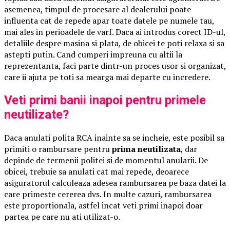
asemenea, timpul de procesare al dealerului poate
influenta cat de repede apar toate datele pe numele tau,
mai ales in perioadele de varf. Daca ai introdus corect ID-ul,
detaliile despre masina si plata, de obicei te poti relaxa si sa
astepti putin. Cand cumperi impreuna cu altii la
reprezentanta, faci parte dintr-un proces usor si organizat,
care ii ajuta pe toti sa mearga mai departe cu incredere.
Veti primi banii inapoi pentru primele
neutilizate?
Daca anulati polita RCA inainte sa se incheie, este posibil sa
primiti o rambursare pentru
prima neutilizata
, dar
depinde de termenii politei si de momentul anularii. De
obicei, trebuie sa anulati cat mai repede, deoarece
asiguratorul calculeaza adesea rambursarea pe baza datei la
care primeste cererea dvs. In multe cazuri, rambursarea
este proportionala, astfel incat veti primi inapoi doar
partea pe care nu ati utilizat-o.