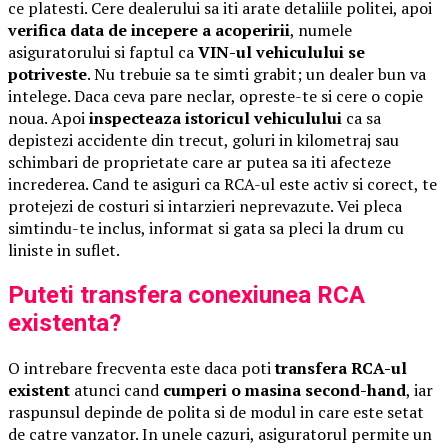
ce platesti. Cere dealerului sa iti arate detaliile politei, apoi
verifica data de incepere a acoperirii
, numele
asiguratorului si faptul ca
VIN-ul vehiculului se
potriveste
. Nu trebuie sa te simti grabit; un dealer bun va
intelege. Daca ceva pare neclar, opreste-te si cere o copie
noua. Apoi
inspecteaza istoricul vehiculului
ca sa
depistezi accidente din trecut, goluri in kilometraj sau
schimbari de proprietate care ar putea sa iti afecteze
increderea. Cand te asiguri ca RCA-ul este activ si corect, te
protejezi de costuri si intarzieri neprevazute. Vei pleca
simtindu-te inclus, informat si gata sa pleci la drum cu
liniste in suflet.
Puteti transfera conexiunea RCA
existenta?
O intrebare frecventa este daca poti
transfera RCA-ul
existent
atunci cand
cumperi o masina second-hand
, iar
raspunsul depinde de polita si de modul in care este setat
de catre vanzator. In unele cazuri, asiguratorul permite un