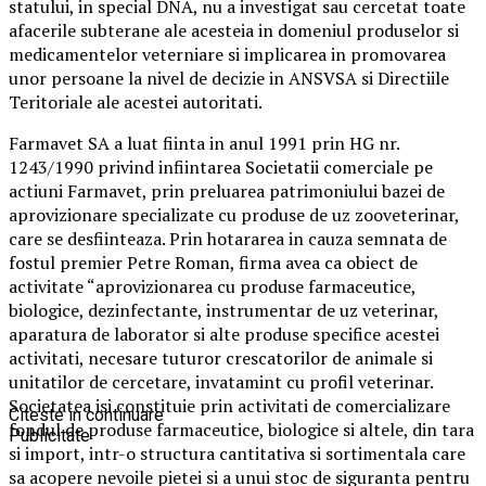
statului, in special DNA, nu a investigat sau cercetat toate
afacerile subterane ale acesteia in domeniul produselor si
medicamentelor veterniare si implicarea in promovarea
unor persoane la nivel de decizie in ANSVSA si Directiile
Teritoriale ale acestei autoritati.
Farmavet SA a luat fiinta in anul 1991 prin HG nr.
1243/1990 privind infiintarea Societatii comerciale pe
actiuni Farmavet, prin preluarea patrimoniului bazei de
aprovizionare specializate cu produse de uz zooveterinar,
care se desfiinteaza. Prin hotararea in cauza semnata de
fostul premier Petre Roman, firma avea ca obiect de
activitate “aprovizionarea cu produse farmaceutice,
biologice, dezinfectante, instrumentar de uz veterinar,
aparatura de laborator si alte produse specifice acestei
activitati, necesare tuturor crescatorilor de animale si
unitatilor de cercetare, invatamint cu profil veterinar.
Societatea isi constituie prin activitati de comercializare
Citeste in continuare
fondul de produse farmaceutice, biologice si altele, din tara
Publicitate
si import, intr-o structura cantitativa si sortimentala care
sa acopere nevoile pietei si a unui stoc de siguranta pentru