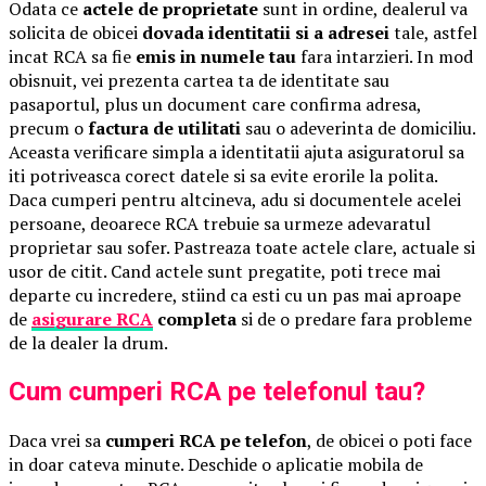
Odata ce
actele de proprietate
sunt in ordine, dealerul va
solicita de obicei
dovada identitatii si a adresei
tale, astfel
incat RCA sa fie
emis in numele tau
fara intarzieri. In mod
obisnuit, vei prezenta cartea ta de identitate sau
pasaportul, plus un document care confirma adresa,
precum o
factura de utilitati
sau o adeverinta de domiciliu.
Aceasta verificare simpla a identitatii ajuta asiguratorul sa
iti potriveasca corect datele si sa evite erorile la polita.
Daca cumperi pentru altcineva, adu si documentele acelei
persoane, deoarece RCA trebuie sa urmeze adevaratul
proprietar sau sofer. Pastreaza toate actele clare, actuale si
usor de citit. Cand actele sunt pregatite, poti trece mai
departe cu incredere, stiind ca esti cu un pas mai aproape
de
asigurare RCA
completa
si de o predare fara probleme
de la dealer la drum.
Cum cumperi RCA pe telefonul tau?
Daca vrei sa
cumperi RCA pe telefon
, de obicei o poti face
in doar cateva minute. Deschide o aplicatie mobila de