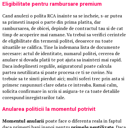
Eligibilitate pentru rambursare premium
Cand anulezi o polita RCA inainte sa se incheie, s-ar putea
sa primesti inapoi o parte din prima platita, dar
rambursarea, de obicei, depinde de contractul tau si de cat
timp de acoperire mai ramane. Va trebui sa verifici cerintele
de eligibilitate din termenii politei, deoarece nu toate
situatiile se califica. Tine la indemana lista de documente
necesare: actul de identitate, numarul politei, cererea de
anulare si dovada platii te pot ajuta sa inaintezi mai rapid.
Daca indeplinesti regulile, asiguratorul poate calcula
partea neutilizata si poate procesa ce ti se cuvine. Nu
trebuie sa te simti pierdut aici; multi soferi trec prin asta si
primesc raspunsuri clare odata ce intreaba. Ramai calm,
solicita confirmare in scris si asigura-te ca toate detaliile
corespund inregistrarilor tale.
Anularea politicii la momentul potrivit
Momentul anularii
poate face o diferenta reala in faptul
daca primesti bani inapoi pentru
primele neutilizate
. Daca