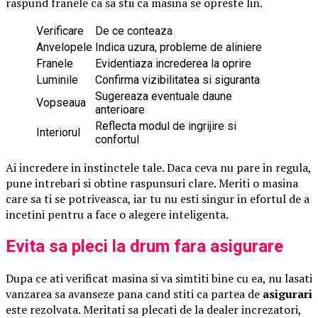
raspund franele ca sa stii ca masina se opreste lin.
Verificare
De ce conteaza
Anvelopele
Indica uzura, probleme de aliniere
Franele
Evidentiaza increderea la oprire
Luminile
Confirma vizibilitatea si siguranta
Sugereaza eventuale daune
Vopseaua
anterioare
Reflecta modul de ingrijire si
Interiorul
confortul
Ai incredere in instinctele tale. Daca ceva nu pare in regula,
pune intrebari si obtine raspunsuri clare. Meriti o masina
care sa ti se potriveasca, iar tu nu esti singur in efortul de a
incetini pentru a face o alegere inteligenta.
Evita sa pleci la drum fara asigurare
Dupa ce ati verificat masina si va simtiti bine cu ea, nu lasati
vanzarea sa avanseze pana cand stiti ca partea de
asigurari
este rezolvata. Meritati sa plecati de la dealer increzatori,