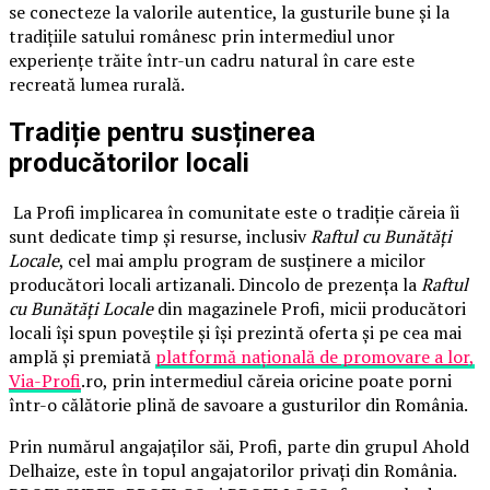
se conecteze la valorile autentice, la gusturile bune și la
tradițiile satului românesc prin intermediul unor
experiențe trăite într-un cadru natural în care este
recreată lumea rurală.
Tradiție pentru susținerea
producătorilor locali
La Profi implicarea în comunitate este o tradiție căreia îi
sunt dedicate timp și resurse, inclusiv
Raftul cu Bunătăți
Locale
, cel mai amplu program de susținere a micilor
producători locali artizanali. Dincolo de prezența la
Raftul
cu Bunătăți Locale
din magazinele Profi, micii producători
locali își spun poveștile și își prezintă oferta și pe cea mai
amplă și premiată
platformă națională de promovare a lor,
Via-Profi
.ro, prin intermediul căreia oricine poate porni
într-o călătorie plină de savoare a gusturilor din România.
Prin numărul angajaților săi, Profi, parte din grupul Ahold
Delhaize, este în topul angajatorilor privați din România.