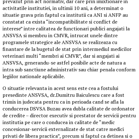
prevazut prin act normativ, dar care prin imixtionare in
activitatile institutiei, in ultimii 10 ani, a determinat o
situatie grava prin faptul ca institutii ca ANI si ANFP au
constatat ca exista “incompatibilitate si conflict de
interese” intre calitatea de functionari publici angajati la
ANSVSA si membru in CMVR, intrucat unele dintre
programele strategice ale ANSVSA se realizeaza cu
finantare de la bugetul de stat prin intermediul medicilor
veterinari multi “membri ai CMVR”, dar si angajati ai
ANSVSA, generandu-se astfel posibile acte de natura a
intra sub sanctiune administrativ sau chiar penala conform
legiilor nationale aplicabile.
O situatie relevanta in acest sens este cea a fostului
presedinte ANSVSA, dr.Dumitru Baiculescu care a fost
trimis in judecata pentru ca in perioada cand se afla la
conducerea DSVSA Buzau avea dubla calitate de ordonator
de credite – director executiv si prestator de servicii pentru
institutia pe care o conducea in calitate de “medic
concesionar-servicii externalizate de stat catre medici
privati de libera practica”, precum si faptul ca detinea si o