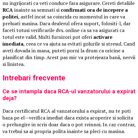
nu ingrijorati ca veti conduce fara asigurare. Cereti detaliile
RCA
inainte sa semnati si
confirmati ora de incepere a
politei
, astfel incat sa coincida cu momentul in care va
preluati masina. Daca dealerul ofera suport, folositi-l, dar
faceti totusi verificarile dvs. online ca sa va asigurati ca
totul este valid. Multi furnizori pot oferi
activare
imediata
, ceea ce va ajuta sa evitati golurile si stresul. Cand
aveti dovada in mana, puteti porni la drum ca oricine a
planificat din timp. Acest pas mic va protejeaza banii, nervii
si linistea.
Intrebari frecvente
Ce se intampla daca RCA-ul vanzatorului a expirat
deja?
Daca certificatul RCA al vanzatorului a expirat, nu te poti
baza pe el—verifica imediat daca exista acoperire si solicita
o prelungire in scris doar daca o pot reinnoi. In caz contrar,
va trebui sa ai propria polita inainte sa pleci cu masina.