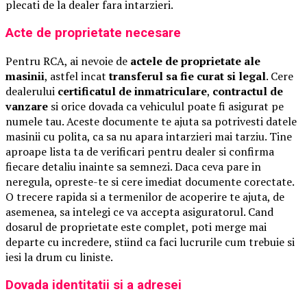
plecati de la dealer fara intarzieri.
Acte de proprietate necesare
Pentru RCA, ai nevoie de
actele de proprietate ale
masinii
, astfel incat
transferul sa fie curat si legal
. Cere
dealerului
certificatul de inmatriculare
,
contractul de
vanzare
si orice dovada ca vehiculul poate fi asigurat pe
numele tau. Aceste documente te ajuta sa potrivesti datele
masinii cu polita, ca sa nu apara intarzieri mai tarziu. Tine
aproape lista ta de verificari pentru dealer si confirma
fiecare detaliu inainte sa semnezi. Daca ceva pare in
neregula, opreste-te si cere imediat documente corectate.
O trecere rapida si a termenilor de acoperire te ajuta, de
asemenea, sa intelegi ce va accepta asiguratorul. Cand
dosarul de proprietate este complet, poti merge mai
departe cu incredere, stiind ca faci lucrurile cum trebuie si
iesi la drum cu liniste.
Dovada identitatii si a adresei