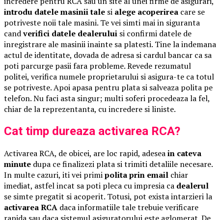
incredere pentru RCA sau un site al unei firme de asigurari,
introdu datele masinii tale
si
alege acoperirea
care se
potriveste noii tale masini. Te vei simti mai in siguranta
cand
verifici datele dealerului
si confirmi datele de
inregistrare ale masinii inainte sa platesti. Tine la indemana
actul de identitate, dovada de adresa si cardul bancar ca sa
poti parcurge pasii fara probleme. Revede rezumatul
politei, verifica numele proprietarului si asigura-te ca totul
se potriveste. Apoi apasa pentru plata si salveaza polita pe
telefon. Nu faci asta singur; multi soferi procedeaza la fel,
chiar de la reprezentanta, cu incredere si liniste.
Cat timp dureaza activarea RCA?
Activarea RCA, de obicei, are loc rapid, adesea
in cateva
minute
dupa ce finalizezi plata si trimiti detaliile necesare.
In multe cazuri, iti vei primi
polita prin email
chiar
imediat, astfel incat sa poti pleca cu impresia ca
dealerul
se simte pregatit si acoperit. Totusi, pot exista intarzieri la
activarea RCA
daca informatiile tale trebuie verificare
rapida sau daca sistemul asiguratorului este aglomerat. De