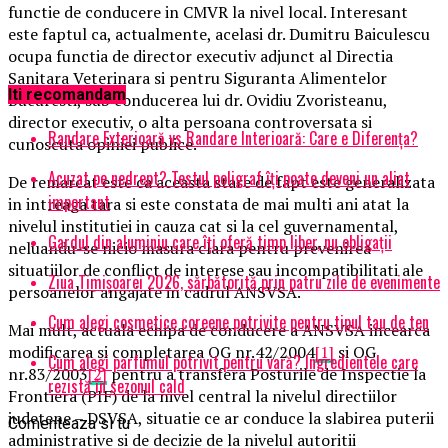
functie de conducere in CMVR la nivel local. Interesant
este faptul ca, actualmente, acelasi dr. Dumitru Baiculescu
ocupa functia de director executiv adjunct al Directia
Sanitara Veterinara si pentru Siguranta Alimentelor
Iti recomandam
Bucuresti, sub conducerea lui dr. Ovidiu Zvoristeanu,
director executiv, o alta persoana controversata si
Randare Exterioară vs Randare Interioară: Care e Diferența?
cunoscuta opiniei publice.
Acuzat pe nedrept? Testul poligraf îţi poate deveni un aliat
De remarcat este ca aceasta stare de fapt este generalizata
important
in intreaga tara si este constata de mai multi ani atat la
nivelul institutiei in cauza cat si la cel guvernamental,
Gardul din aluminiu care îți oferă timp liber, nu obligații
neluandu-se nicio masura clara pentru prevenirea
situatiilor de conflict de interese sau incompatibilitati ale
Ziua Timișoarei 2026, sărbătorită prin patru zile de evenimente
persoanelor angajate in cadrul ANSVSA.
Cum alegi cosmetice coreene potrivite pentru tipul tau de ten
Mai mult, actuala echipa de conducere a ANSVSA incearca
modificarea si completarea OG nr.42/2004
[1]
si OG
Cum alegi parfumul potrivit pentru vară? Ingredientele care
nr.83/2003
[2]
pentru a transfera Posturile de Inspectie la
rezistă în sezonul cald
Frontiera (PIF) de la nivel central la nivelul directiilor
judetene – DSVSA, situatie ce ar conduce la slabirea puterii
Comenteaza si tu
administrative si de decizie de la nivelul autoritii