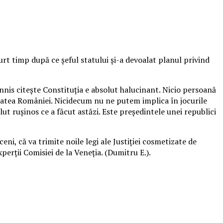
urt timp după ce şeful statului şi-a devoalat planul privind
nnis citeşte Constituţia e absolut halucinant. Nicio persoană
atea României. Nicidecum nu ne putem implica în jocurile
lut ruşinos ce a făcut astăzi. Este preşedintele unei republici
i, că va trimite noile legi ale Justiţiei cosmetizate de
erţii Comisiei de la Veneţia. (Dumitru E.).