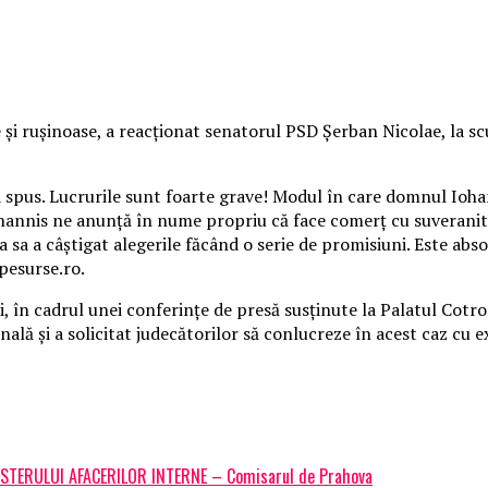
 şi ruşinoase, a reacţionat senatorul PSD Şerban Nicolae, la sc
a spus. Lucrurile sunt foarte grave! Modul în care domnul Ioha
annis ne anunţă în nume propriu că face comerţ cu suveranit
 sa a câştigat alegerile făcând o serie de promisiuni. Este abso
ipesurse.ro.
n cadrul unei conferinţe de presă susţinute la Palatul Cotrocen
ă şi a solicitat judecătorilor să conlucreze în acest caz cu exp
STERULUI AFACERILOR INTERNE – Comisarul de Prahova