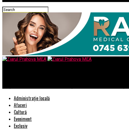
Ziarul Prahova MEA
Preşedintele Klaus Iohannis face nişte jocuri absolut penibile şi 
Administrație locală
Afaceri
Cultură
Eveniment
Exclusiv