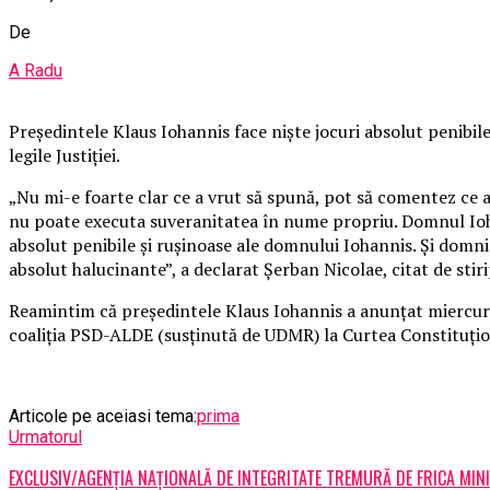
De
A Radu
Preşedintele Klaus Iohannis face nişte jocuri absolut penibile
legile Justiţiei.
„Nu mi-e foarte clar ce a vrut să spună, pot să comentez ce 
nu poate executa suveranitatea în nume propriu. Domnul Ioh
absolut penibile şi ruşinoase ale domnului Iohannis. Şi domnia
absolut halucinante”, a declarat Şerban Nicolae, citat de stir
Reamintim că preşedintele Klaus Iohannis a anunţat miercuri, î
coaliţia PSD-ALDE (susţinută de UDMR) la Curtea Constituţional
Articole pe aceiasi tema:
prima
Urmatorul
EXCLUSIV/AGENȚIA NAȚIONALĂ DE INTEGRITATE TREMURĂ DE FRICA MINI