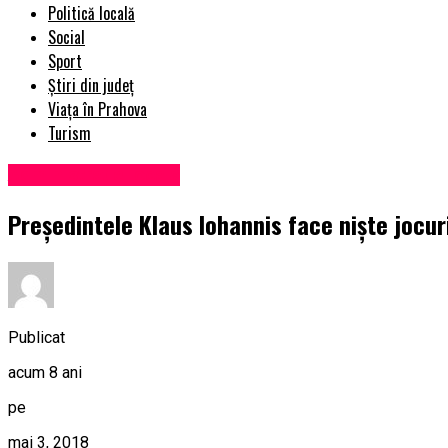
Politică locală
Social
Sport
Știri din județ
Viața în Prahova
Turism
Administrație locală
Preşedintele Klaus Iohannis face nişte jocuri
Publicat
acum 8 ani
pe
mai 3, 2018