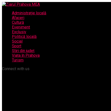
Administrație locală
Afaceri
Cultură
Eveniment
Exclusiv
Politică locală
Social
Sport
Știri din județ
Viața în Prahova
Turism
Connect with us