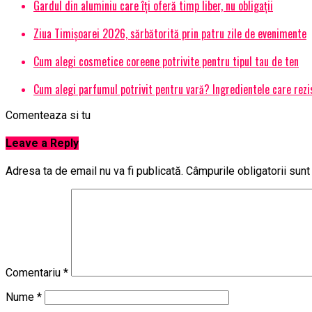
Gardul din aluminiu care îți oferă timp liber, nu obligații
Ziua Timișoarei 2026, sărbătorită prin patru zile de evenimente
Cum alegi cosmetice coreene potrivite pentru tipul tau de ten
Cum alegi parfumul potrivit pentru vară? Ingredientele care rezi
Comenteaza si tu
Leave a Reply
Adresa ta de email nu va fi publicată.
Câmpurile obligatorii sun
Comentariu
*
Nume
*