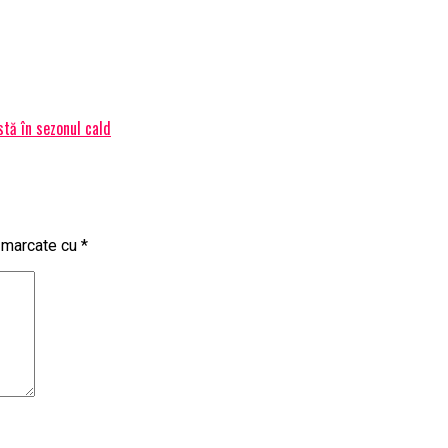
stă în sezonul cald
t marcate cu
*