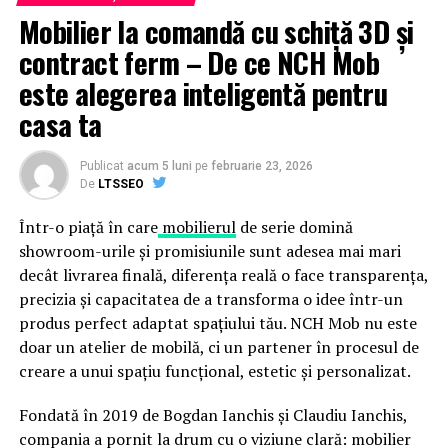
Mobilier la comandă cu schiță 3D și
contract ferm – De ce NCH Mob
este alegerea inteligentă pentru
casa ta
Publicat
acum 5 luni
pe
februarie 23, 2026
De
LTSSEO
Într-o piață în care
mobilierul
de serie domină
showroom-urile și promisiunile sunt adesea mai mari
decât livrarea finală, diferența reală o face transparența,
precizia și capacitatea de a transforma o idee într-un
produs perfect adaptat spațiului tău. NCH Mob nu este
doar un atelier de mobilă, ci un partener în procesul de
creare a unui spațiu funcțional, estetic și personalizat.
Fondată în 2019 de Bogdan Ianchis și Claudiu Ianchis,
compania a pornit la drum cu o viziune clară: mobilier