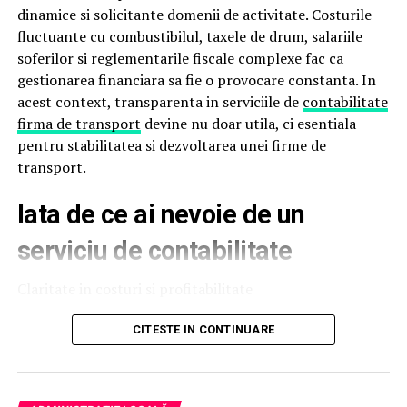
Prin randarea 3D poți analiza:
dinamice si solicitante domenii de activitate. Costurile
fluctuante cu combustibilul, taxele de drum, salariile
numărul și forma fronturilor
soferilor si reglementarile fiscale complexe fac ca
gestionarea financiara sa fie o provocare constanta. In
structura internă a corpurilor
acest context, transparenta in serviciile de
contabilitate
proporțiile în raport cu spațiul disponibil
firma de transport
devine nu doar utila, ci esentiala
pentru stabilitatea si dezvoltarea unei firme de
integrarea electrocasnicelor
transport.
combinațiile de culori și texturi
Iata de ce ai nevoie de un
Această abordare reduce riscul de neînțelegeri și elimină
surprizele neplăcute. Clientul are control total asupra
serviciu de contabilitate
designului și poate solicita modificări până când
proiectul corespunde perfect nevoilor și dorințelor sale.
Claritate in costuri si profitabilitate
Mobilierul personalizat devine astfel un proces
O firma de transport opereaza cu marje de profit
CITESTE IN CONTINUARE
colaborativ, în care funcționalitatea și estetica sunt
sensibile, iar deciziile gresite pot afecta rapid rezultatele
optimizate înainte de a fi tăiat primul panou.
financiare. Un serviciu de contabilitate transparent
ofera acces clar la situatia veniturilor si cheltuielilor,