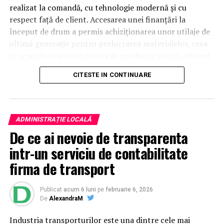
realizat la comandă, cu tehnologie modernă și cu
respect față de client. Accesarea unei finanțări la
început de drum a permis achiziționarea unor utilaje de
ultimă generație pentru prelucrarea materialelor, ceea
ce a pus bazele unui proces de producție precis, eficient
și profesionist.
CITESTE IN CONTINUARE
Mobilier la comandă cu schiță
3D – vezi rezultatul înainte de
ADMINISTRAȚIE LOCALĂ
De ce ai nevoie de transparenta
execuție
intr-un serviciu de contabilitate
Unul dintre cele mai importante avantaje oferite de
firma de transport
NCH Mob este realizarea unei schițe 3D pentru fiecare
proiect de mobilier la comandă. Această etapă este
Publicat
acum 6 luni
pe
februarie 6, 2026
esențială pentru că îți permite să vezi exact cum va
De
AlexandraM
arăta mobila înainte de a intra în producție.
Industria transporturilor este una dintre cele mai