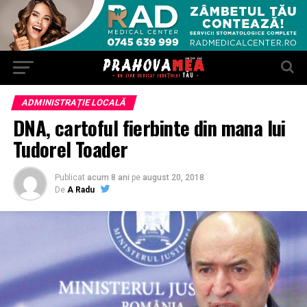
ADMINISTRAȚIE LOCALĂ
DNA, cartoful fierbinte din mana lui
Tudorel Toader
Publicat
acum 8 ani
pe
august 20, 2018
De
A Radu