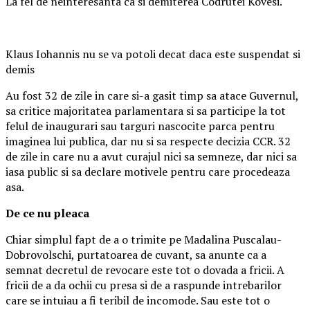
La fel de neinteresanta ca si demiterea Codrutei Kovesi.
Klaus Iohannis nu se va potoli decat daca este suspendat si
demis
Au fost 32 de zile in care si-a gasit timp sa atace Guvernul,
sa critice majoritatea parlamentara si sa participe la tot
felul de inaugurari sau targuri nascocite parca pentru
imaginea lui publica, dar nu si sa respecte decizia CCR. 32
de zile in care nu a avut curajul nici sa semneze, dar nici sa
iasa public si sa declare motivele pentru care procedeaza
asa.
De ce nu pleaca
Chiar simplul fapt de a o trimite pe Madalina Puscalau-
Dobrovolschi, purtatoarea de cuvant, sa anunte ca a
semnat decretul de revocare este tot o dovada a fricii. A
fricii de a da ochii cu presa si de a raspunde intrebarilor
care se intuiau a fi teribil de incomode. Sau este tot o