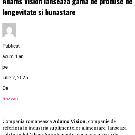
Adams Vision lanseaza gama de produse de
longevitate si bunastare
Publicat
acum 1 an
pe
iulie 2, 2025
De
Razvan
Compania romaneasca
Adams Vision
, companie de
referinta in industria suplimentelor alimentare, lanseaza
sub brandul Adams Supplements gama inovatoare de