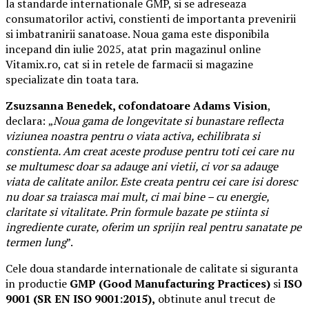
la standarde internationale GMP, si se adreseaza
consumatorilor activi, constienti de importanta prevenirii
si imbatranirii sanatoase. Noua gama este disponibila
incepand din iulie 2025, atat prin magazinul online
Vitamix.ro, cat si in retele de farmacii si magazine
specializate din toata tara.
Zsuzsanna Benedek, cofondatoare Adams Vision
,
declara:
„
Noua gama de longevitate si bunastare reflecta
viziunea noastra pentru o viata activa, echilibrata si
constienta. Am creat aceste produse pentru toti cei care nu
se multumesc doar sa adauge ani vietii, ci vor sa adauge
viata de calitate anilor. Este creata pentru cei care isi doresc
nu doar sa traiasca mai mult, ci mai bine – cu energie,
claritate si vitalitate. Prin formule bazate pe stiinta si
ingrediente curate, oferim un sprijin real pentru sanatate pe
termen lung
”.
Cele doua standarde internationale de calitate si siguranta
in productie
GMP (Good Manufacturing Practices)
si
ISO
9001 (SR EN ISO 9001:2015),
obtinute anul trecut de