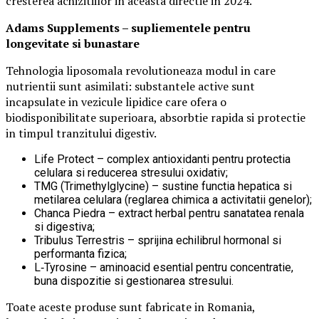
cresterea achizitiilor in aceasta directie in 2024.
Adams Supplements –
supliementele
pentru
longevitate si bunastare
Tehnologia liposomala revolutioneaza modul in care
nutrientii sunt asimilati: substantele active sunt
incapsulate in vezicule lipidice care ofera o
biodisponibilitate superioara, absorbtie rapida si protectie
in timpul tranzitului digestiv.
Life Protect – complex antioxidanti pentru protectia
celulara si reducerea stresului oxidativ;
TMG (Trimethylglycine) – sustine functia hepatica si
metilarea celulara (reglarea chimica a activitatii genelor);
Chanca Piedra – extract herbal pentru sanatatea renala
si digestiva;
Tribulus Terrestris – sprijina echilibrul hormonal si
performanta fizica;
L‑Tyrosine – aminoacid esential pentru concentratie,
buna dispozitie si gestionarea stresului.
Toate aceste produse sunt fabricate in Romania,