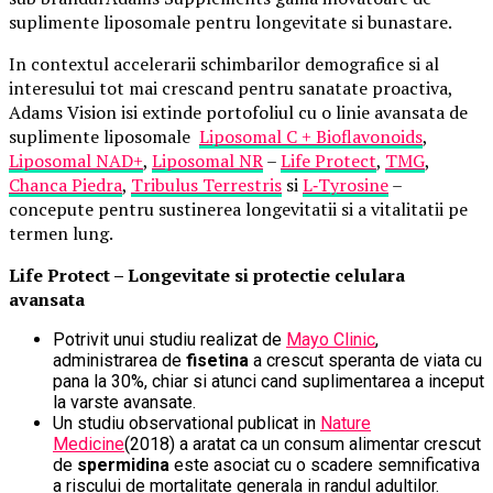
suplimente liposomale pentru longevitate si bunastare.
In contextul accelerarii schimbarilor demografice si al
interesului tot mai crescand pentru sanatate proactiva,
Adams Vision isi extinde portofoliul cu o linie avansata de
suplimente liposomale
Liposomal C + Bioflavonoids
,
Liposomal NAD+
,
Liposomal NR
–
Life Protect
,
TMG
,
Chanca Piedra
,
Tribulus Terrestris
si
L
‑
Tyrosine
–
concepute pentru sustinerea longevitatii si a vitalitatii pe
termen lung.
Life Protect – Longevitate si protectie celulara
avansata
Potrivit unui studiu realizat de
Mayo Clinic
,
administrarea de
fisetina
a crescut speranta de viata cu
pana la 30%, chiar si atunci cand suplimentarea a inceput
la varste avansate.
Un studiu observational publicat in
Nature
Medicine
(2018) a aratat ca un consum alimentar crescut
de
spermidina
este asociat cu o scadere semnificativa
a riscului de mortalitate generala in randul adultilor.