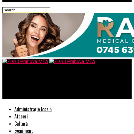
Ziarul Prahova MEA
Codruta Kovesi n-a inteles nimic. Se considera, in continuare,
DNA
Administrație locală
Afaceri
Cultură
Eveniment