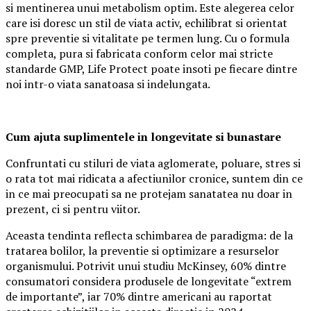
si mentinerea unui metabolism optim. Este alegerea celor
care isi doresc un stil de viata activ, echilibrat si orientat
spre preventie si vitalitate pe termen lung. Cu o formula
completa, pura si fabricata conform celor mai stricte
standarde GMP, Life Protect poate insoti pe fiecare dintre
noi intr-o viata sanatoasa si indelungata.
Cum ajuta suplimentele in longevitate si bunastare
Confruntati cu stiluri de viata aglomerate, poluare, stres si
o rata tot mai ridicata a afectiunilor cronice, suntem din ce
in ce mai preocupati sa ne protejam sanatatea nu doar in
prezent, ci si pentru viitor.
Aceasta tendinta reflecta schimbarea de paradigma: de la
tratarea bolilor, la preventie si optimizare a resurselor
organismului. Potrivit unui studiu McKinsey, 60% dintre
consumatori considera produsele de longevitate “extrem
de importante”, iar 70% dintre americani au raportat