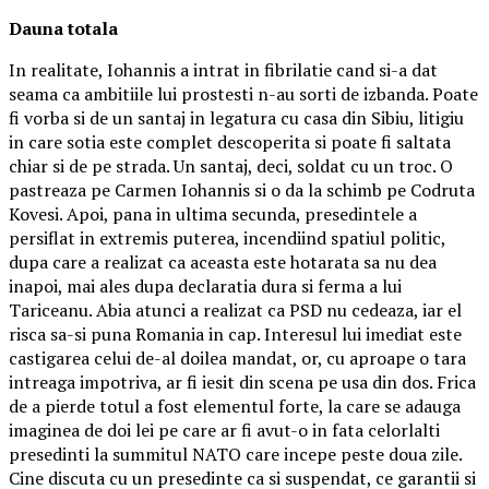
Dauna totala
In realitate, Iohannis a intrat in fibrilatie cand si-a dat
seama ca ambitiile lui prostesti n-au sorti de izbanda. Poate
fi vorba si de un santaj in legatura cu casa din Sibiu, litigiu
in care sotia este complet descoperita si poate fi saltata
chiar si de pe strada. Un santaj, deci, soldat cu un troc. O
pastreaza pe Carmen Iohannis si o da la schimb pe Codruta
Kovesi. Apoi, pana in ultima secunda, presedintele a
persiflat in extremis puterea, incendiind spatiul politic,
dupa care a realizat ca aceasta este hotarata sa nu dea
inapoi, mai ales dupa declaratia dura si ferma a lui
Tariceanu. Abia atunci a realizat ca PSD nu cedeaza, iar el
risca sa-si puna Romania in cap. Interesul lui imediat este
castigarea celui de-al doilea mandat, or, cu aproape o tara
intreaga impotriva, ar fi iesit din scena pe usa din dos. Frica
de a pierde totul a fost elementul forte, la care se adauga
imaginea de doi lei pe care ar fi avut-o in fata celorlalti
presedinti la summitul NATO care incepe peste doua zile.
Cine discuta cu un presedinte ca si suspendat, ce garantii si