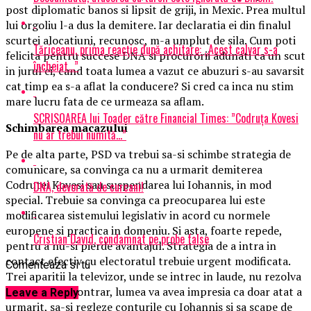
post diplomatic banos si lipsit de griji, in Mexic. Prea multul
lui orgoliu l-a dus la demitere. Iar declaratia ei din finalul
scurtei alocatiuni, recunosc, m-a umplut de sila. Cum poti
Tăriceanu, prima reacție după achitare: „Acest calvar s-a
felicita pentru succese DNA si procurorii adunati ca un scut
încheiat…”
in jurul ei, cand toata lumea a vazut ce abuzuri s-au savarsit
cat timp ea s-a aflat la conducere? Si cred ca inca nu stim
mare lucru fata de ce urmeaza sa aflam.
SCRISOAREA lui Toader către Financial Times: ”Codruța Kovesi
Schimbarea macazului
nu ar trebui numită…”
Pe de alta parte, PSD va trebui sa-si schimbe strategia de
comunicare, sa convinga ca nu a urmarit demiterea
Codrutei Kovesi sau suspendarea lui Iohannis, in mod
DNA, devorată de curcani!
special. Trebuie sa convinga ca preocuparea lui este
modificarea sistemului legislativ in acord cu normele
europene si practica in domeniu. Si asta, foarte repede,
Cristian David, condamnat pe probe false
pentru a nu-si pierde avantajul. Strategia de a intra in
contact efectiv cu electoratul trebuie urgent modificata.
Comenteaza si tu
Trei aparitii la televizor, unde se intrec in laude, nu rezolva
nimic. In caz contrar, lumea va avea impresia ca doar atat a
Leave a Reply
urmarit, sa-si regleze conturile cu Iohannis si sa scape de