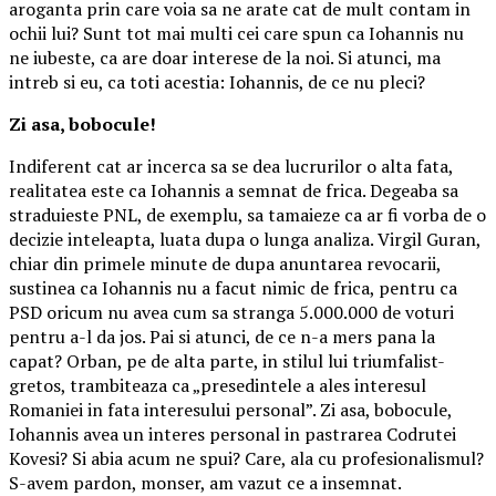
aroganta prin care voia sa ne arate cat de mult contam in
ochii lui? Sunt tot mai multi cei care spun ca Iohannis nu
ne iubeste, ca are doar interese de la noi. Si atunci, ma
intreb si eu, ca toti acestia: Iohannis, de ce nu pleci?
Zi asa, bobocule!
Indiferent cat ar incerca sa se dea lucrurilor o alta fata,
realitatea este ca Iohannis a semnat de frica. Degeaba sa
straduieste PNL, de exemplu, sa tamaieze ca ar fi vorba de o
decizie inteleapta, luata dupa o lunga analiza. Virgil Guran,
chiar din primele minute de dupa anuntarea revocarii,
sustinea ca Iohannis nu a facut nimic de frica, pentru ca
PSD oricum nu avea cum sa stranga 5.000.000 de voturi
pentru a-l da jos. Pai si atunci, de ce n-a mers pana la
capat? Orban, pe de alta parte, in stilul lui triumfalist-
gretos, trambiteaza ca „presedintele a ales interesul
Romaniei in fata interesului personal”. Zi asa, bobocule,
Iohannis avea un interes personal in pastrarea Codrutei
Kovesi? Si abia acum ne spui? Care, ala cu profesionalismul?
S-avem pardon, monser, am vazut ce a insemnat.