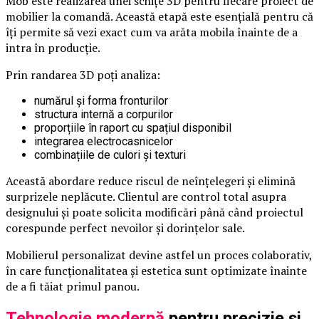
Mob este realizarea unei schițe 3D pentru fiecare proiect de
mobilier la comandă. Această etapă este esențială pentru că
îți permite să vezi exact cum va arăta mobila înainte de a
intra în producție.
Prin randarea 3D poți analiza:
numărul și forma fronturilor
structura internă a corpurilor
proporțiile în raport cu spațiul disponibil
integrarea electrocasnicelor
combinațiile de culori și texturi
Această abordare reduce riscul de neînțelegeri și elimină
surprizele neplăcute. Clientul are control total asupra
designului și poate solicita modificări până când proiectul
corespunde perfect nevoilor și dorințelor sale.
Mobilierul personalizat devine astfel un proces colaborativ,
în care funcționalitatea și estetica sunt optimizate înainte
de a fi tăiat primul panou.
Tehnologie modernă
pentru precizie și