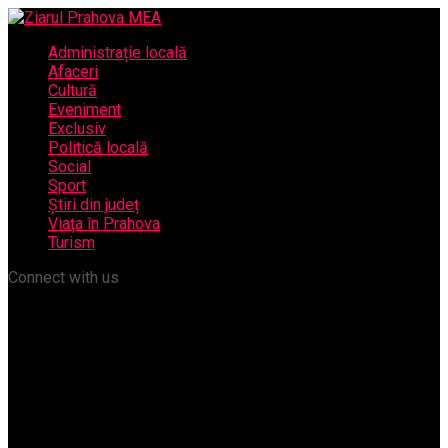
Administrație locală
Afaceri
Cultură
Eveniment
Exclusiv
Politică locală
Social
Sport
Știri din județ
Viața în Prahova
Turism
Connect with us