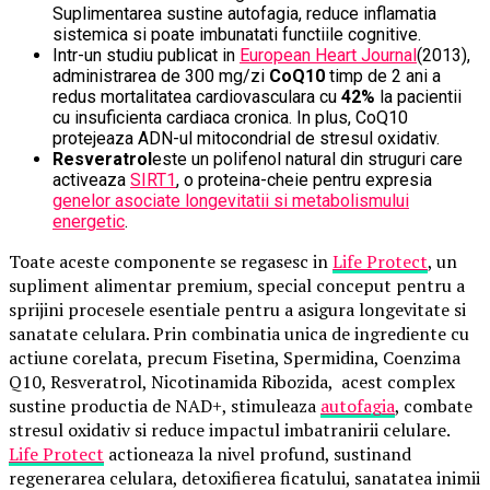
Suplimentarea sustine autofagia, reduce inflamatia
sistemica si poate imbunatati functiile cognitive.
Intr-un studiu publicat in
European Heart Journal
(2013),
administrarea de 300 mg/zi
CoQ10
timp de 2 ani a
redus mortalitatea cardiovasculara cu
42%
la pacientii
cu insuficienta cardiaca cronica. In plus, CoQ10
protejeaza ADN-ul mitocondrial de stresul oxidativ.
Resveratrol
este un polifenol natural din struguri care
activeaza
SIRT1
, o proteina-cheie pentru expresia
genelor asociate longevitatii si metabolismului
energetic
.
Toate aceste componente se regasesc in
Life Protect
, un
supliment alimentar premium, special conceput pentru a
sprijini procesele esentiale pentru a asigura longevitate si
sanatate celulara. Prin combinatia unica de ingrediente cu
actiune corelata, precum Fisetina, Spermidina, Coenzima
Q10, Resveratrol, Nicotinamida Ribozida, acest complex
sustine productia de NAD+, stimuleaza
autofagia
, combate
stresul oxidativ si reduce impactul imbatranirii celulare.
Life Protect
actioneaza la nivel profund, sustinand
regenerarea celulara, detoxifierea ficatului, sanatatea inimii