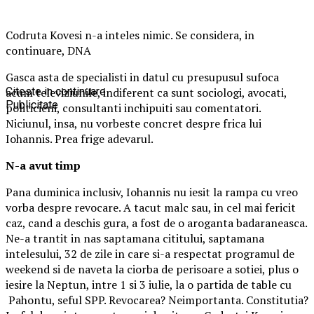
Codruta Kovesi n-a inteles nimic. Se considera, in
continuare, DNA
Gasca asta de specialisti in datul cu presupusul sufoca
acum televiziunile, indiferent ca sunt sociologi, avocati,
Citeste in continuare
Publicitate
politicieni, consultanti inchipuiti sau comentatori.
Niciunul, insa, nu vorbeste concret despre frica lui
Iohannis. Prea frige adevarul.
N-a avut timp
Pana duminica inclusiv, Iohannis nu iesit la rampa cu vreo
vorba despre revocare. A tacut malc sau, in cel mai fericit
caz, cand a deschis gura, a fost de o aroganta badaraneasca.
Ne-a trantit in nas saptamana cititului, saptamana
intelesului, 32 de zile in care si-a respectat programul de
weekend si de naveta la ciorba de perisoare a sotiei, plus o
iesire la Neptun, intre 1 si 3 iulie, la o partida de table cu
Pahontu, seful SPP. Revocarea? Neimportanta. Constitutia?