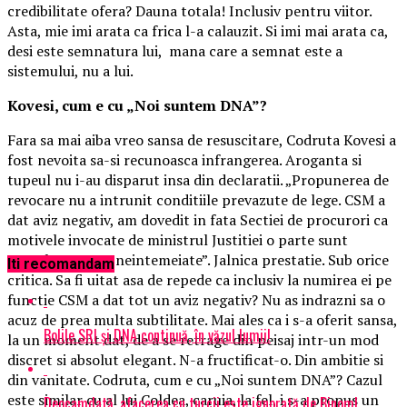
credibilitate ofera? Dauna totala! Inclusiv pentru viitor.
Asta, mie imi arata ca frica l-a calauzit. Si imi mai arata ca,
desi este semnatura lui, mana care a semnat este a
sistemului, nu a lui.
Kovesi, cum e cu „Noi suntem DNA”?
Fara sa mai aiba vreo sansa de resuscitare, Codruta Kovesi a
fost nevoita sa-si recunoasca infrangerea. Aroganta si
tupeul nu i-au disparut insa din declaratii. „Propunerea de
revocare nu a intrunit conditiile prevazute de lege. CSM a
dat aviz negativ, am dovedit in fata Sectiei de procurori ca
motivele invocate de ministrul Justitiei o parte sunt
nereale, o parte neintemeiate”. Jalnica prestatie. Sub orice
Iti recomandam
critica. Sa fi uitat asa de repede ca inclusiv la numirea ei pe
functie CSM a dat tot un aviz negativ? Nu as indrazni sa o
acuz de prea multa subtilitate. Mai ales ca i s-a oferit sansa,
Bolile SRI și DNA continuă, în văzul lumii!
la un moment dat, de a se retrage din peisaj intr-un mod
discret si absolut elegant. N-a fructificat-o. Din ambitie si
din vanitate. Codruta, cum e cu „Noi suntem DNA”? Cazul
este similar cu al lui Coldea, caruia, la fel, i s-a propus un
Deocamdată, afacerea cu turcii este ignorată de Binom!