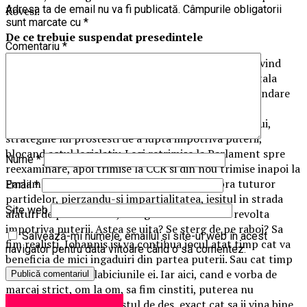
Adresa ta de email nu va fi publicată.
Câmpurile obligatorii
Kovesi.
sunt marcate cu
*
De ce trebuie suspendat presedintele
Comentariu
*
Din punctul meu de vedere, incetarea actiunilor privind
suspendarea lui Klaus Iohannis ar fi o greseala capitala
pentru PSD. Presedintele era candidat cert la suspendare
cu mult inainte de a nu respecta decizia Curtii
Constitutionale. Ies in evidenta, de-a lungul timpului,
strategiile lui prostesti de a lupta impotriva puterii,
blocand actul legislativ. Legi retrimise la Parlament spre
Nume
*
reexaminare, apoi trimise la CCR si din nou trimise inapoi la
Parlament, intentiile lui de a se situa deasupra tuturor
Email
*
partidelor, pierzandu-si impartialitatea, iesitul in strada
Site web
alaturi de protestatari, instigarea societatii la revolta
impotriva puterii. Astea se uita? Se sterg de pe raboj? Sa
Salvează-mi numele, emailul și site-ul web în acest
fim realisti, Iohannis isi va continua jocul atat timp cat va
navigator pentru data viitoare când o să comentez.
beneficia de mici ingaduiri din partea puterii. Sau cat timp
poate profita de slabiciunile ei. Iar aici, cand e vorba de
marcaj strict, om la om, sa fim cinstiti, puterea nu
Administrație locală
exceleaza. Se balbaie destul de des, exact cat sa ii vina bine