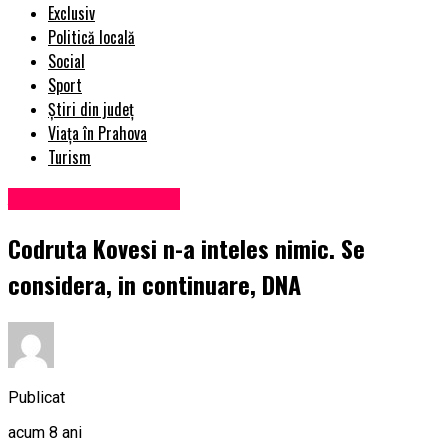
Exclusiv
Politică locală
Social
Sport
Știri din județ
Viața în Prahova
Turism
Administrație locală
Codruta Kovesi n-a inteles nimic. Se
considera, in continuare, DNA
Publicat
acum 8 ani