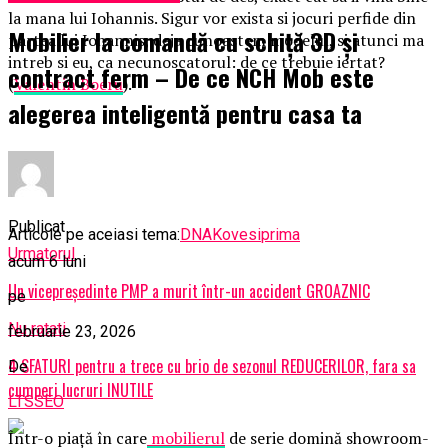
la mana lui Iohannis. Sigur vor exista si jocuri perfide din
Mobilier la comandă cu schiță 3D și
partea lui Iohannis, deja cunoastem modelul, si atunci ma
intreb si eu, ca necunoscatorul: de ce trebuie iertat?
contract ferm – De ce NCH Mob este
(
Valentin Boeru
).
alegerea inteligentă pentru casa ta
Publicat
Articole pe aceiasi tema:
DNA
Kovesi
prima
Urmatorul
acum 6 luni
Un vicepreședinte PMP a murit într-un accident GROAZNIC
pe
Nu ratati
februarie 23, 2026
4 SFATURI pentru a trece cu brio de sezonul REDUCERILOR, fara sa
De
cumperi lucruri INUTILE
LTSSEO
Într-o piață în care
mobilierul
de serie domină showroom-